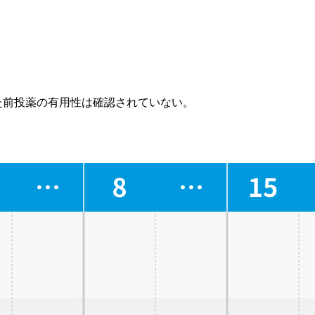
目的とした前投薬の有用性は確認されていない。
病態や､ 実際の薬剤情報やガイドラインを確認の上､ 利用者の判断と責任でご
2陽性の治癒切除不能な進行･再発の胃癌患者の1次療法として投与可能となった｡