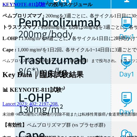
KEYNOTE-811試験
³⁾の投与スケジュール
ペムブロリズマブ :
200mgを3週ごとに､ 各サイクル1日目に
トラスツズマブ :
初回8mg/kg､ 以降は6mg/kgを3週ごとに､
L-OHP :
130mg/m²を3週ごとに､ 各サイクル1日目に2時間か
Cape :
1,000 mg/m²を1日2回､ 各サイクル1~14日目に3週ごと
ペムブロリズマブは最大35サイクル (約2年間) まで投与され､ トラスツ
Key Data｜臨床試験結果
📊 KEYNOTE-811試験³⁾
Lancet 2023; 402: 2197-208.
未治療･HER2陽性の局所進行切除不能または転移性胃腺癌/食道胃接合部腺癌
【有効性】
ペムブロリズマブ群 (vs プラセボ群)