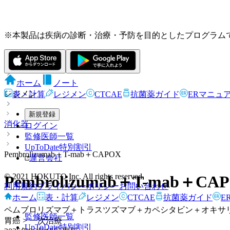
※本製品は疾病の診断・治療・予防を目的としたプログラム
ホーム
ホーム
ノート
レジメン
表・計算
レジメン
CTCAE
抗菌薬ガイド
ERマニュ
新規登録
消化器
ログイン
監修医師一覧
UpToDate特別割引
Pembrolizumab＋T-mab＋CAPOX
運営会社
© 2021 HOKUTO Inc. All rights reserved.
Pembrolizumab＋T-mab＋CA
利用規約
プライバシーポリシー
お問い合わせ
ホーム
表・計算
レジメン
CTCAE
抗菌薬ガイド
E
ペムブロリズマブ＋トラスツズマブ＋カペシタビン＋オキサ
監修医師一覧
胃癌 > 一次治療
UpToDate特別割引