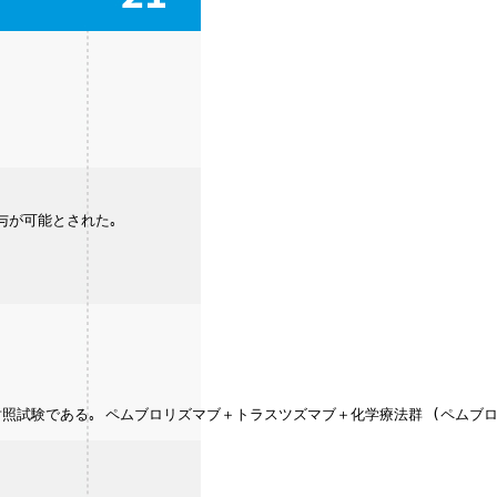
与が可能とされた｡
試験である｡ ペムブロリズマブ＋トラスツズマブ＋化学療法群 (ペムブロリズマ