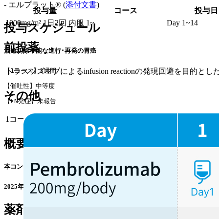
- エルプラット® (
添付文書
)
投与量
コース
投与日
1000mg/m² 1日2回 内服
1~
Day 1~14
投与スケジュール
前投薬
治癒切除不能な進行･再発の胃癌
トラスツズマブによるinfusion reactionの発現回避を
【1コース】3週間
【催吐性】中等度
その他
【FN発症】未報告
1コース21日間
概要
本コンテンツは特定の治療法を推奨するものではありません｡ 個々の患者の
2025年5月21日､ 添付文書が改訂され､ PD-L1陽性が確認されたHER
薬剤情報