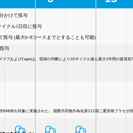
30分かけて投与
 各サイクル1日目に投与
けて投与 (最大6~8コースまでとすることも可能)
で投与
ズマブおよびCapeは､ 医師の判断により35サイクル後も最大1年間の延長投
698例を対象に実施された､ 国際共同無作為化第III相二重盲検プラセボ対照