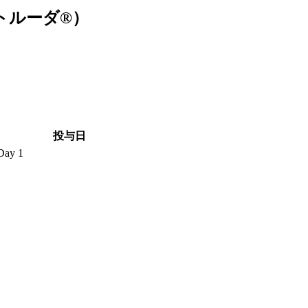
（キイトルーダ®）
）
投与日
Day 1