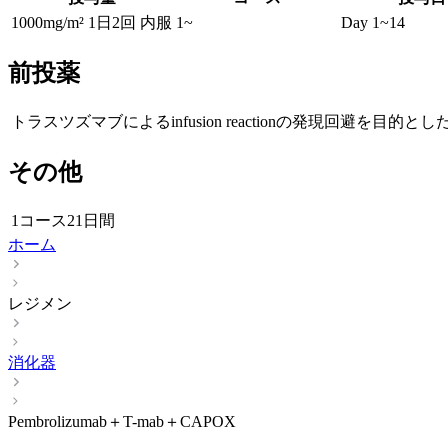
1000mg/m² 1日2回 内服
1~
Day 1~14
前投薬
トラスツズマブによるinfusion reactionの発現回避を
その他
1コース21日間
ホーム
レジメン
消化器
Pembrolizumab＋T-mab＋CAPOX