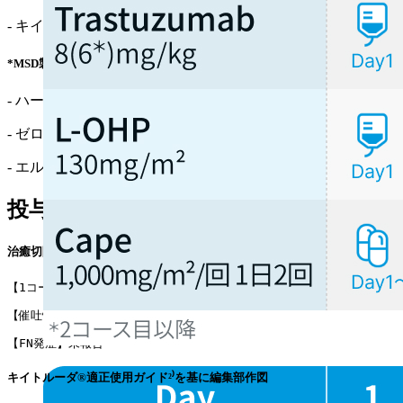
- キイトルーダ® (
添付文書
¹⁾ /
適正使用情報
²⁾*)
*MSD製薬の外部サイトへ遷移します
- ハーセプチン® (
添付文書
)
- ゼローダ® (
添付文書
)
- エルプラット® (
添付文書
)
投与スケジュール
治癒切除不能な進行･再発の胃癌
【1コース】3週間
【催吐性】中等度
【FN発症】未報告
キイトルーダ®適正使用ガイド²⁾を基に編集部作図