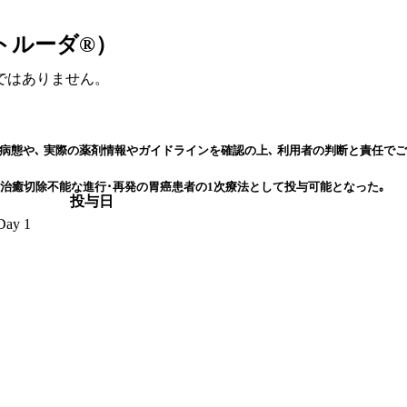
（キイトルーダ®）
ではありません。
病態や､ 実際の薬剤情報やガイドラインを確認の上､ 利用者の判断と責任でご
）
2陽性の治癒切除不能な進行･再発の胃癌患者の1次療法として投与可能となった｡
投与日
Day 1