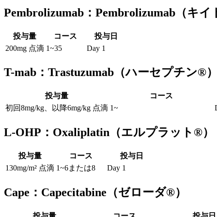
Pembrolizumab：Pembrolizumab
投与量
コース
投与日
200mg 点滴
1~35
Day 1
T-mab：Trastuzumab（ハーセプチン®
投与量
コース
初回8mg/kg、以降6mg/kg 点滴
1~
L-OHP：Oxaliplatin（エルプラット®）
投与量
コース
投与日
130mg/m² 点滴
1~6または8
Day 1
Cape：Capecitabine（ゼローダ®）
投与量
コース
投与日