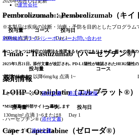
2026年06月15日
更新
運営会社
Pembrolizumab：Pembrolizumab
© 2021 HOKUTO Inc. All rights reserved.
※本製品は疾病の診断・治療・予防を目的としたプログラム
投与量
コース
投与日
200mg 点滴
1~35
Day 1
利用規約
プライバシーポリシー
お問い合わせ
本コンテンツは特定の治療法を推奨するものではありません｡ 個々の患者の
T-mab：Trastuzumab（ハーセプチン®
2025年5月21日､ 添付文書が改訂され､ PD-L1陽性が確認されたHER
投与量
コース
初回8mg/kg、以降6mg/kg 点滴
1~
薬剤情報
L-OHP：Oxaliplatin（エルプラット®）
- キイトルーダ® (
添付文書
¹⁾ /
適正使用情報
²⁾*)
*MSD製薬の外部サイトへ遷移します
投与量
コース
投与日
130mg/m² 点滴
1~6または8
Day 1
- ハーセプチン® (
添付文書
)
Cape：Capecitabine（ゼローダ®）
- ゼローダ® (
添付文書
)