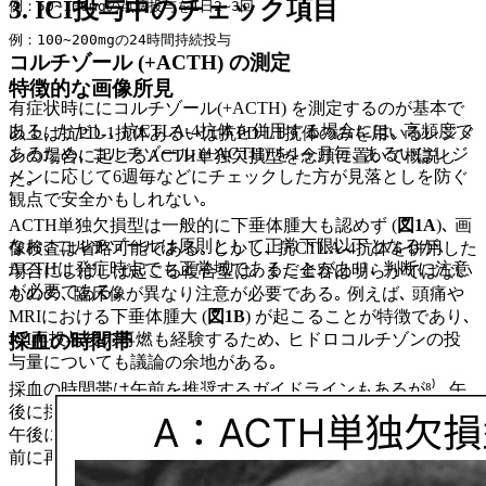
3. ICI投与中のチェック項目
例：50~100mgの点滴投与を1日2~3回
例：100~200mgの24時間持続投与
コルチゾール (+ACTH) の測定
特徴的な画像所見
有症状時ににコルチゾール(+ACTH) を測定するのが基本で
ある｡ ただし､ 抗CTLA-4抗体を併用する場合には､ 高頻度で
以上は抗PD-1抗体あるいは抗PD-L1抗体のみを用いるレジメ
あるため､ コルチゾール (+ACTH) を1ヶ月毎､ あるいはレジ
ンの場合に起こるACTH単独欠損型を念頭に置いて概説し
メンに応じて6週毎などにチェックした方が見落としを防ぐ
た｡
観点で安全かもしれない｡
ACTH単独欠損型は一般的に下垂体腫大も認めず (
図1A
)､ 画
なお､ コルチゾールは原則として正常下限以下となるが､
像検査は省略可能である｡ しかし､ 抗CTLA-4抗体を併用した
ACTHは発症時点でも正常域であることがあり､ 判断に注意
場合にしばしば起こる複合型は､ まだ全容は明らかではない
が必要である｡
ものの､ 臨床像が異なり注意が必要である｡ 例えば､ 頭痛や
MRIにおける下垂体腫大 (
図1B
) が起こることが特徴であり､
採血の時間帯
ICI再投与後の再燃も経験するため､ ヒドロコルチゾンの投
与量についても議論の余地がある｡
採血の時間帯は午前を推奨するガイドラインもあるが⁸⁾､ 午
後に採血しても正常域にあれば下垂体irAEを除外でき､ もし
午後に採血して低値であった場合も症状に乏しければ後日午
前に再検査すればよい｡