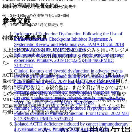
たは24時間持続投与を行う｡
和歌山県立医科大学附属病院 赤松弘朗先生
例：50~100mgの点滴投与を1日2~3回
参考文献
例：100~200mgの24時間持続投与
Incidence of Endocrine Dysfunction Following the Use of
特徴的な画像所見
Different Immune Checkpoint Inhibitor Regimens: A
Systematic Review and Meta-analysis. JAMA Oncol. 2018
Feb 1;4(2):173-182. PMID: 28973656
以上は抗PD-1抗体あるいは抗PD-L1抗体のみを用いるレジメ
Ipilimumab-induced hypophysitis, a single academic center
ンの場合に起こるACTH単独欠損型を念頭に置いて概説し
experience. Pituitary. 2019 Oct;22(5):488-496.PMID:
た｡
31327112
Clinical features and thyroid dysfunction in adverse events
ACTH単独欠損型は一般的に下垂体腫大も認めず (
図1A
)､ 画
involving the pituitary gland during PD-1 blockade therapy.
像検査は省略可能である｡ しかし､ 抗CTLA-4抗体を併用した
Clin Endocrinol (Oxf). 2021 Feb;94(2):258-268. PMID:
33037658
場合にしばしば起こる複合型は､ まだ全容は明らかではない
Immune checkpoint inhibitor combination therapies very
ものの､ 臨床像が異なり注意が必要である｡ 例えば､ 頭痛や
frequently induce secondary adrenal insufficiency. Sci Rep.
MRIにおける下垂体腫大 (
図1B
) が起こることが特徴であり､
2021 Jun 2;11(1):11617. PMID: 34078988
ICI再投与後の再燃も経験するため､ ヒドロコルチゾンの投
Immune Checkpoint Inhibitor-Induced Hypophysitis and
与量についても議論の余地がある｡
Patterns of Loss of Pituitary Function. Front Oncol. 2022 Mar
8;12:836859. PMID: 35350573
Isolated ACTH deficiency induced by cancer immunotherapy:
a systematic review. Pituitary. 2021 Aug;24(4):630-