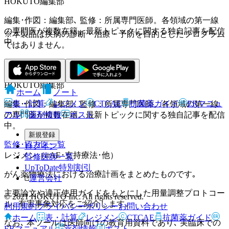
HOKUTO編集部
編集･作図：編集部､ 監修：所属専門医師。各領域の第一線
の専門医が複数在籍。最新トピックに関する独自記事を配信
※本製品は疾病の診断・治療・予防を目的としたプログラム
中。
ではありません。
HOKUTO編集部
ホーム
ノート
表・計算
レジメン
CTCAE
抗菌薬ガイド
ERマニュ
編集･作図：編集部､ 監修：所属専門医師。各領域の第一線
アル
薬剤情報
ポスト
の専門医が複数在籍。最新トピックに関する独自記事を配信
中。
新規登録
監修･協力医一覧
ログイン
レジメン（irAE･支持療法･他）
監修医師一覧
UpToDate特別割引
がん薬物療法における治療計画をまとめたものです｡
運営会社
主要論文や適正使用ガイドをもとにした用量調整プロトコー
© 2021 HOKUTO Inc. All rights reserved.
ル､ 有害事象対応をご紹介します｡
利用規約
プライバシーポリシー
お問い合わせ
ホーム
表・計算
レジメン
CTCAE
抗菌薬ガイド
なお､ 本ツールは医師向けの教育用資料であり､ 実臨床での
ERマニュアル
薬剤情報
ポスト