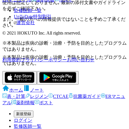
使用は想定しておりません｡ 最新の添付文書やガイドライン
を必ずご確認下さい｡
監修医師一覧
UpToDate特別割引
また､ 一般の方への情報提供ではないことを予めご了承くだ
運営会社
さい｡
© 2021 HOKUTO Inc. All rights reserved.
※本製品は疾病の診断・治療・予防を目的としたプログラム
ではありません。
※本製品は疾病の診断・治療・予防を目的としたプログラム
利用規約
プライバシーポリシー
お問い合わせ
ではありません。
ホーム
ノート
表・計算
レジメン
CTCAE
抗菌薬ガイド
ERマニュ
アル
薬剤情報
ポスト
新規登録
ログイン
監修医師一覧