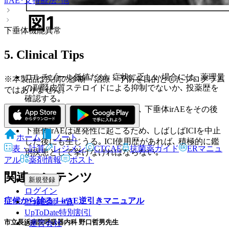
irAE･支持療法･他
下垂体機能異常
5. Clinical Tips
コルチゾール低値だが､ 症状に乏しい場合には､ 薬理量
※本製品は疾病の診断・治療・予防を目的としたプログラム
の副腎皮質ステロイドによる抑制でないか､ 投薬歴を
ではありません。
確認する｡
甲状腺irAEを起こした症例では､ 下垂体irAEをその後
発症する頻度が高く､ 要注意｡
下垂体irAEは遅発性に起こるため､ しばしばICIを中止
ホーム
ノート
した後にも生じうる｡ ICI使用歴があれば､ 積極的に鑑
表・計算
レジメン
CTCAE
抗菌薬ガイド
ERマニュ
別疾患として挙げなければならない｡
アル
薬剤情報
ポスト
関連コンテンツ
新規登録
ログイン
症候から診る！irAE逆引きマニュアル
監修医師一覧
UpToDate特別割引
市立長浜病院呼吸器内科 野口哲男先生
運営会社