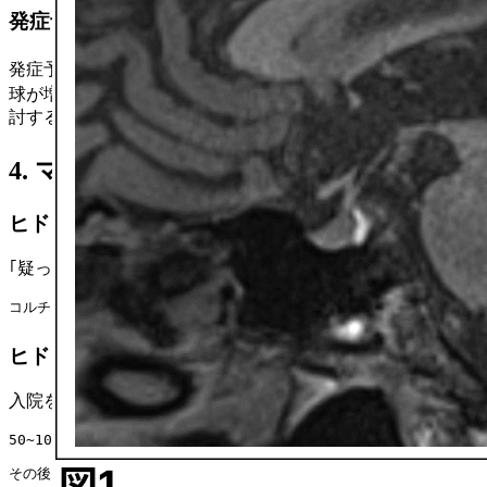
発症予測
発症予測として ｢発症前からFT3/FT4比が増加する³⁾｣ ｢好酸
球が増加する⁹⁾｣ という報告があり､ これらは定期測定を検
討する余地がある｡
4. マネジメント
ヒドロコルチゾン投与のタイミング
｢疑った時点｣ でヒドロコルチゾンを投与する｡
コルチゾール値の結果判明に時間がかかる施設が多いと思われるが､ 検査提
ヒドロコルチゾンの初期投与量
入院を要するような全身状態不良の場合
50~100mgの点滴投与をまず行い､
その後15~20mg/日の内服まで漸減