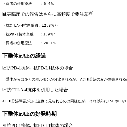
・両者の併用療法 　 ：6.4％
📊実臨床での報告はさらに高頻度で要注意²⁾³⁾
・抗CTLA-4抗体単独：12.8％²⁾
・抗PD-1抗体単独 　：1.9％³⁾
・両者の併用療法 　 ：20.1％
下垂体irAEの経過
📈抗PD-1抗体､ 抗PD-L1抗体の場合
下垂体からは多くのホルモンが分泌されるが､ ACTH分泌のみが障害されるA
📈抗CTLA-4抗体を併用した場合
ACTH分泌障害がほぼ全例で見られるのは同様だが､ それ以外にTSHやLH/
下垂体irAEの好発時期
📅抗PD-1抗体､ 抗PD-L1抗体の場合