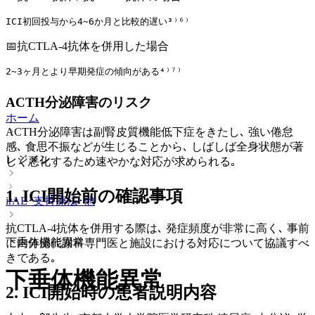
ICI初回投与から4~6か月と比較的遅い³⁾⁶⁾
📅抗CTLA-4抗体を併用した場合
2~3ヶ月とより早期発症の傾向がある⁴⁾⁷⁾
ACTH分泌障害のリスク
ホーム
ACTH分泌障害は副腎皮質機能低下症をきたし､ 強い倦怠
感､ 食思不振などが生じることから､ しばしば全身状態が著
レジメン
しく悪化するため速やかな対応が求められる｡
1. ICI開始前の確認事項
irAE･支持療法･他
抗CTLA-4抗体を併用する際は､ 発症頻度が非常に高く､ 事前
下垂体機能異常
に内分泌代謝科専門医と施設における対応について協議すべ
きである｡
下垂体機能異常
2. ICI開始時の患者説明内容