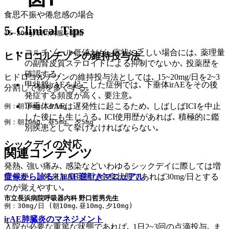
食思不振や倦怠感の場合
5. Clinical Tips
15~20mg/日の内服を開始
コルチゾール低値だが､ 症状に乏しい場合には､ 薬理量
ヒドロコルチゾンの維持投与法
の副腎皮質ステロイドによる抑制でないか､ 投薬歴を
確認する｡
ヒドロコルチゾンの維持投与法としては､ 15~20mg/日を2~3
甲状腺irAEを起こした症例では､ 下垂体irAEをその後
分割して朝を多くする｡
発症する頻度が高く､ 要注意｡
下垂体irAEは遅発性に起こるため､ しばしばICIを中止
例：朝10mg､ 夕5mg
した後にも生じうる｡ ICI使用歴があれば､ 積極的に鑑
例：朝10mg､ 昼5mg､ 夕5mg
別疾患として挙げなければならない｡
シックデイの対応
関連コンテンツ
発熱､ 強い痛み､ 感染などいわゆるシックデイに際しては増
症候から診る！irAE逆引きマニュアル
量を要し､ 外来加療可能な全身状態であれば30mg/日とする
のが覚えやすい｡
市立長浜病院呼吸器内科 野口哲男先生
例：30mg/日 (朝10mg､昼10mg､夕10mg) 
irAE肺臓炎のマネジメント
入院が必要な重篤な状態であれば､ 1日2~3回の点滴投与､ ま