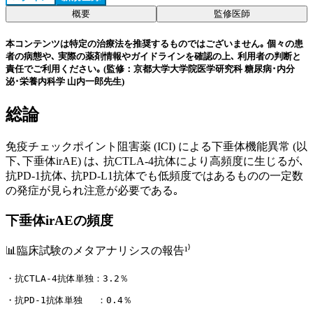
概要
監修医師
本コンテンツは特定の治療法を推奨するものではございません｡ 個々の患
者の病態や､ 実際の薬剤情報やガイドラインを確認の上､ 利用者の判断と
責任でご利用ください｡ (監修：京都大学大学院医学研究科 糖尿病･内分
泌･栄養内科学 山内一郎先生)
総論
免疫チェックポイント阻害薬 (ICI) による下垂体機能異常 (以
下､下垂体irAE) は､ 抗CTLA-4抗体により高頻度に生じるが､
抗PD-1抗体､ 抗PD-L1抗体でも低頻度ではあるものの一定数
の発症が見られ注意が必要である｡
下垂体irAEの頻度
📊臨床試験のメタアナリシスの報告¹⁾
・抗CTLA-4抗体単独：3.2％
・抗PD-1抗体単独 　：0.4％