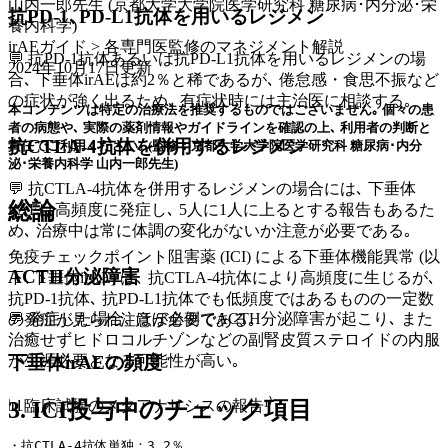
山内一郎先生 (京都大学大学院医学研究科 糖尿病･内分泌･栄
抗PD-1､PD-L1抗体を用いるレジメン
養内科学)
irAEガイド > 各専門医監修のマネジメント解説
💬 抗PD-1抗体あるいは抗PD-L1抗体を用いるレジメンの場
2024年10月17日
更新
合､ 下垂体irAEは約2％と稀であるが､ 倦怠感・食思不振など
の症状が強く出るため､ 有症状時には主治医に相談する｡
本コンテンツは特定の治療法を推奨するものではございません｡ 個々の患
者の病態や､ 実際の薬剤情報やガイドラインを確認の上､ 利用者の判断と
抗CTLA-4抗体を併用するレジメン
責任でご利用ください｡ (監修：京都大学大学院医学研究科 糖尿病･内分
泌･栄養内科学 山内一郎先生)
💬 抗CTLA-4抗体を併用するレジメンの場合には､ 下垂体
総論
irAEは高頻度に発症し､ 5人に1人に上るとする報告もあるた
め､ 治療中は常に体調の変化がないか注意が必要である｡
免疫チェックポイント阻害薬 (ICI) による下垂体機能異常 (以
ACTH分泌障害
下､下垂体irAE) は､ 抗CTLA-4抗体により高頻度に生じるが､
抗PD-1抗体､ 抗PD-L1抗体でも低頻度ではあるものの一定数
💬 発症した場合､ ほぼ全例でACTH分泌障害が起こり､ また
の発症が見られ注意が必要である｡
治癒せずヒドロコルチゾンなどの副腎皮質ステロイドの内服
が生涯必要となる可能性が高い｡
下垂体irAEの頻度
3. ICI投与中のチェック項目
📊臨床試験のメタアナリシスの報告¹⁾
・抗CTLA-4抗体単独：3.2％