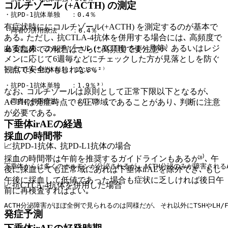
コルチゾール (+ACTH) の測定
・抗PD-1抗体単独 　：0.4％
有症状時ににコルチゾール(+ACTH) を測定するのが基本で
・両者の併用療法 　 ：6.4％
ある｡ ただし､ 抗CTLA-4抗体を併用する場合には､ 高頻度で
あるため､ コルチゾール (+ACTH) を1ヶ月毎､ あるいはレジ
📊実臨床での報告はさらに高頻度で要注意²⁾³⁾
メンに応じて6週毎などにチェックした方が見落としを防ぐ
観点で安全かもしれない｡
・抗CTLA-4抗体単独：12.8％²⁾
・抗PD-1抗体単独 　：1.9％³⁾
なお､ コルチゾールは原則として正常下限以下となるが､
・両者の併用療法 　 ：20.1％
ACTHは発症時点でも正常域であることがあり､ 判断に注意
が必要である｡
下垂体irAEの経過
採血の時間帯
📈抗PD-1抗体､ 抗PD-L1抗体の場合
採血の時間帯は午前を推奨するガイドラインもあるが⁸⁾､ 午
下垂体からは多くのホルモンが分泌されるが､ ACTH分泌のみが障害されるA
後に採血しても正常域にあれば下垂体irAEを除外でき､ もし
午後に採血して低値であった場合も症状に乏しければ後日午
📈抗CTLA-4抗体を併用した場合
前に再検査すればよい｡
ACTH分泌障害がほぼ全例で見られるのは同様だが､ それ以外にTSHやLH/
発症予測