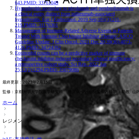
643.PMID: 33761049
Hypophysitis secondary to nivolumab and pembrolizumab is
a clinical entity distinct from ipilimumab-associated
hypophysitis. Eur J Endocrinol. 2019 Sep;181(3):211-
219.PMID: 31176301
Management of Immune-Related Adverse Events in Patients
Treated With Immune Checkpoint Inhibitor Therapy: ASCO
Guideline Update. J Clin Oncol. 2021 Dec 20;39(36):4073-
4126.PMID: 34724392
Eosinophil counts can be a predictive marker of immune
checkpoint inhibitor-induced secondary adrenal insufficiency:
a retrospective cohort study. Sci Rep. 2022 Jan
25;12(1):1294.PMID: 35079086
最終更新：2023年2月15日
監修：京都大学大学院医学研究科  糖尿病･内分泌･栄養内科学  助教 山
ホーム
レジメン