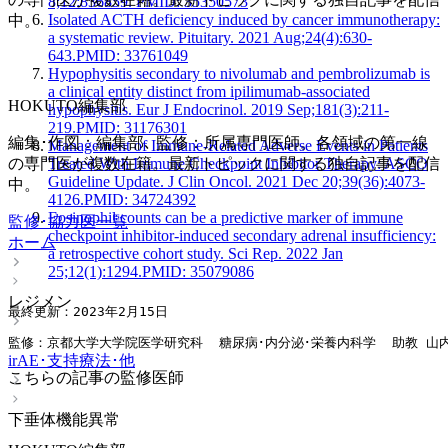
8;12:836859. PMID: 35350573
Isolated ACTH deficiency induced by cancer immunotherapy:
中。
a systematic review. Pituitary. 2021 Aug;24(4):630-
643.PMID: 33761049
Hypophysitis secondary to nivolumab and pembrolizumab is
a clinical entity distinct from ipilimumab-associated
HOKUTO編集部
hypophysitis. Eur J Endocrinol. 2019 Sep;181(3):211-
219.PMID: 31176301
編集･作図：編集部､ 監修：所属専門医師。各領域の第一線
Management of Immune-Related Adverse Events in Patients
Treated With Immune Checkpoint Inhibitor Therapy: ASCO
の専門医が複数在籍。最新トピックに関する独自記事を配信
Guideline Update. J Clin Oncol. 2021 Dec 20;39(36):4073-
中。
4126.PMID: 34724392
Eosinophil counts can be a predictive marker of immune
監修･協力医一覧
checkpoint inhibitor-induced secondary adrenal insufficiency:
ホーム
a retrospective cohort study. Sci Rep. 2022 Jan
25;12(1):1294.PMID: 35079086
レジメン
最終更新：2023年2月15日
監修：京都大学大学院医学研究科  糖尿病･内分泌･栄養内科学  助教 山
irAE･支持療法･他
こちらの記事の監修医師
下垂体機能異常