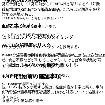
下垂体irAEの好発時期
発症予測として ｢発症前からFT3/FT4比が増加する³⁾｣ ｢好酸
球が増加する⁹⁾｣ という報告があり､ これらは定期測定を検
📅抗PD-1抗体､ 抗PD-L1抗体の場合
討する余地がある｡
ICI初回投与から4~6か月と比較的遅い³⁾⁶⁾
4. マネジメント
📅抗CTLA-4抗体を併用した場合
2~3ヶ月とより早期発症の傾向がある⁴⁾⁷⁾
ヒドロコルチゾン投与のタイミング
ACTH分泌障害のリスク
｢疑った時点｣ でヒドロコルチゾンを投与する｡
ACTH分泌障害は副腎皮質機能低下症をきたし､ 強い倦怠
コルチゾール値の結果判明に時間がかかる施設が多いと思われるが､ 検査提
感､ 食思不振などが生じることから､ しばしば全身状態が著
しく悪化するため速やかな対応が求められる｡
ヒドロコルチゾンの初期投与量
入院を要するような全身状態不良の場合
1. ICI開始前の確認事項
50~100mgの点滴投与をまず行い､
抗CTLA-4抗体を併用する際は､ 発症頻度が非常に高く､ 事前
その後15~20mg/日の内服まで漸減
に内分泌代謝科専門医と施設における対応について協議すべ
きである｡
食思不振や倦怠感の場合