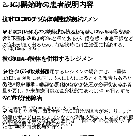
2. ICI開始時の患者説明内容
15~20mg/日の内服を開始
ヒドロコルチゾンの維持投与法
抗PD-1､PD-L1抗体を用いるレジメン
ヒドロコルチゾンの維持投与法としては､ 15~20mg/日を2~3
💬 抗PD-1抗体あるいは抗PD-L1抗体を用いるレジメンの場
分割して朝を多くする｡
合､ 下垂体irAEは約2％と稀であるが､ 倦怠感・食思不振など
の症状が強く出るため､ 有症状時には主治医に相談する｡
例：朝10mg､ 夕5mg
抗CTLA-4抗体を併用するレジメン
例：朝10mg､ 昼5mg､ 夕5mg
シックデイの対応
💬 抗CTLA-4抗体を併用するレジメンの場合には､ 下垂体
irAEは高頻度に発症し､ 5人に1人に上るとする報告もあるた
め､ 治療中は常に体調の変化がないか注意が必要である｡
発熱､ 強い痛み､ 感染などいわゆるシックデイに際しては増
量を要し､ 外来加療可能な全身状態であれば30mg/日とする
のが覚えやすい｡
ACTH分泌障害
例：30mg/日 (朝10mg､昼10mg､夕10mg) 
💬 発症した場合､ ほぼ全例でACTH分泌障害が起こり､ また
治癒せずヒドロコルチゾンなどの副腎皮質ステロイドの内服
入院が必要な重篤な状態であれば､ 1日2~3回の点滴投与､ ま
が生涯必要となる可能性が高い｡
たは24時間持続投与を行う｡