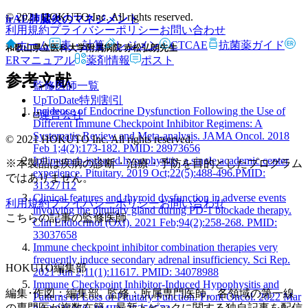
© 2021 HOKUTO Inc. All rights reserved.
irAE肺臓炎のマネジメント
利用規約
プライバシーポリシー
お問い合わせ
ホーム
表・計算
レジメン
CTCAE
抗菌薬ガイド
和歌山県立医科大学附属病院 赤松弘朗先生
ERマニュアル
薬剤情報
ポスト
参考文献
監修医師一覧
UpToDate特別割引
Incidence of Endocrine Dysfunction Following the Use of
運営会社
Different Immune Checkpoint Inhibitor Regimens: A
Systematic Review and Meta-analysis. JAMA Oncol. 2018
© 2021 HOKUTO Inc. All rights reserved.
Feb 1;4(2):173-182. PMID: 28973656
Ipilimumab-induced hypophysitis, a single academic center
※本製品は疾病の診断・治療・予防を目的としたプログラム
experience. Pituitary. 2019 Oct;22(5):488-496.PMID:
ではありません。
31327112
Clinical features and thyroid dysfunction in adverse events
利用規約
プライバシーポリシー
お問い合わせ
involving the pituitary gland during PD-1 blockade therapy.
こちらの記事の監修医師
Clin Endocrinol (Oxf). 2021 Feb;94(2):258-268. PMID:
33037658
Immune checkpoint inhibitor combination therapies very
frequently induce secondary adrenal insufficiency. Sci Rep.
HOKUTO編集部
2021 Jun 2;11(1):11617. PMID: 34078988
Immune Checkpoint Inhibitor-Induced Hypophysitis and
編集･作図：編集部､ 監修：所属専門医師。各領域の第一線
Patterns of Loss of Pituitary Function. Front Oncol. 2022 Mar
の専門医が複数在籍。最新トピックに関する独自記事を配信