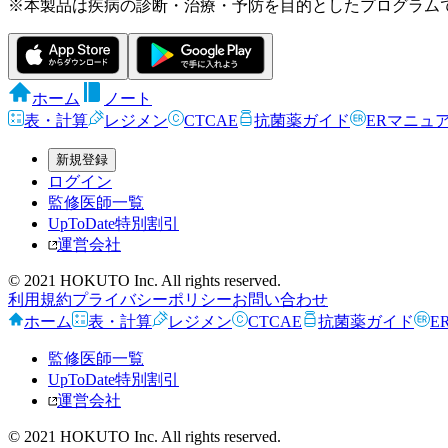
※本製品は疾病の診断・治療・予防を目的としたプログラム
ホーム
ノート
表・計算
レジメン
CTCAE
抗菌薬ガイド
ERマニュ
新規登録
ログイン
監修医師一覧
UpToDate特別割引
運営会社
© 2021 HOKUTO Inc. All rights reserved.
利用規約
プライバシーポリシー
お問い合わせ
ホーム
表・計算
レジメン
CTCAE
抗菌薬ガイド
E
監修医師一覧
UpToDate特別割引
運営会社
© 2021 HOKUTO Inc. All rights reserved.