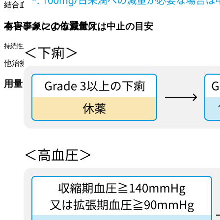
結合血小板の貪食･破壊を抑制する｡
本レジメンの位置付け
有害事象による減量又は中止の目安
持続性及び慢性免疫性血小板減少症
他治療で十分な効果が得られない場合､または忍容性に問題が
用量レベル