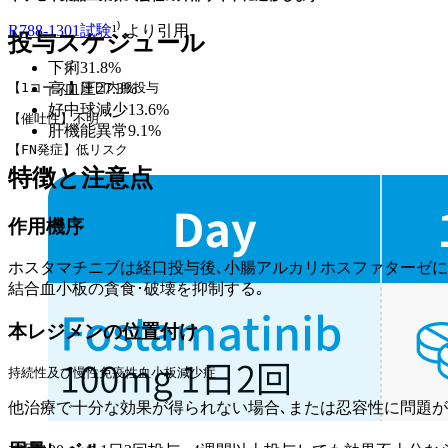
R788-1301試験
¹⁾ より引用.
投与スケジュール
下痢31.8%
【1コース】連日内服投与
高血圧27.3%
好中球減少13.6%
【催吐性】不明
肝機能異常9.1%
【FN発症】低リスク
特徴と注意点
作用機序
ホスタマチニブは経口投与後､小腸アルカリホスファターゼにより脱
結合血小板の貪食･破壊を抑制する｡
本レジメンの位置付け
持続性及び慢性免疫性血小板減少症
他治療で十分な効果が得られない場合､または忍容性に問題が