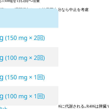
150mgを1日2回へ増量
節し､ 12週間投与しても効果不十分なら中止を考慮
リン酸化され､活性本体R406に代謝される｡R406は脾臓マク