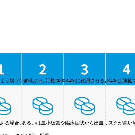
リン酸化され､活性本体R406に代謝される｡R406は脾臓マク
ある場合､あるいは血小板数や臨床症状から出血リスクが高い