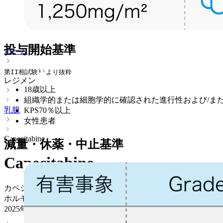
投与開始基準
ホーム
第II相試験¹⁾より抜粋
レジメン
18歳以上
組織学的または細胞学的に確認された進行性および/ま
乳腺
KPS70％以上
女性患者
Capecitabine
減量・休薬・中止基準
Capecitabine
カペシタビン(ゼローダ®)
ホルモン受容体陽性 / HER2陰性 > 化学療法 (転移･再発)
2025年03月31日
更新