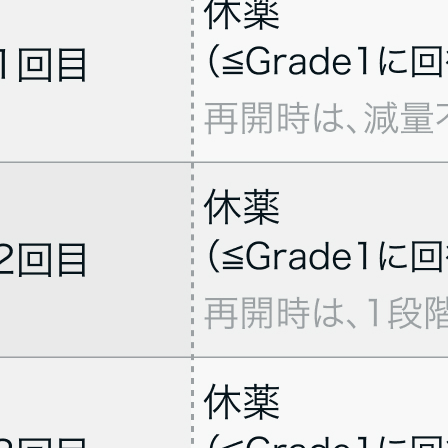
病態や､ 実際の薬剤情報やガイドラインを確認の上､ 利用者の判断と責任で