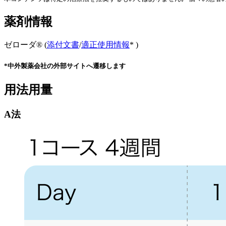
薬剤情報
ゼローダ® (
添付文書
/
適正使用情報
* )
*中外製薬会社の外部サイトへ遷移します
用法用量
A法