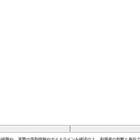
病態や､ 実際の薬剤情報やガイドラインを確認の上､ 利用者の判断と責任で