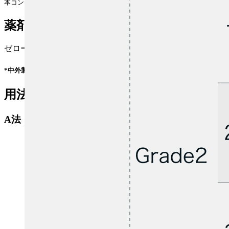
本コンテンツは特定の治療法を推奨するものではありません｡ 個々の患者の
薬剤情報
ゼローダ® (
添付文書
/
適正使用情報
* )
*中外製薬会社の外部サイトへ遷移します
用法用量
A法