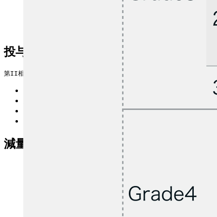
投与開始基準
第II相試験¹⁾より抜粋
18歳以上
組織学的または細胞学的に確認された進行性および/ま
KPS70％以上
女性患者
減量・休薬・中止基準