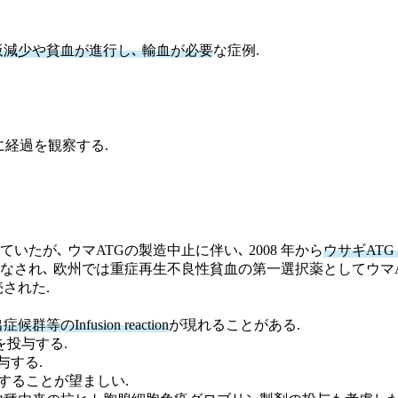
板減少や貧血が進行し､ 輸血が必要
な症例.
ずに経過を観察する.
たが､ ウマATGの製造中止に伴い､ 2008 年から
ウサギATG
なされ､ 欧州では重症再生不良性貧血の第一選択薬としてウマA
された.
Infusion reaction
が現れることがある.
を投与する.
与する.
与することが望ましい.