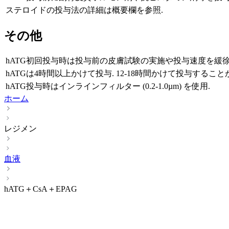
ステロイドの投与法の詳細は概要欄を参照.
その他
hATG初回投与時は投与前の皮膚試験の実施や投与速度を緩
hATGは4時間以上かけて投与. 12-18時間かけて投与すること
hATG投与時はインラインフィルター (0.2-1.0µm) を使用.
ホーム
レジメン
血液
hATG＋CsA＋EPAG