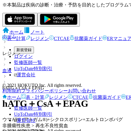
※本製品は疾病の診断・治療・予防を目的としたプログラム
ホーム
ノート
ホーム
表・計算
レジメン
CTCAE
抗菌薬ガイド
ERマニュ
新規登録
レジメン
ログイン
監修医師一覧
UpToDate特別割引
血液
運営会社
© 2021 HOKUTO Inc. All rights reserved.
hATG＋CsA＋EPAG
利用規約
プライバシーポリシー
お問い合わせ
ホーム
表・計算
レジメン
CTCAE
抗菌薬ガイド
E
hATG＋CsA＋EPAG
監修医師一覧
UpToDate特別割引
ウマATG (アトガム®)+シクロスポリン+エルトロンボパグ
運営会社
非腫瘍性疾患 > 再生不良性貧血
© 2021 HOKUTO Inc. All rights reserved.