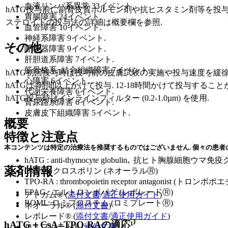
血液リンパ系異常 33イベント.
hATG投与前に副腎皮質ホルモン剤や抗ヒスタミン剤等を投与
胃腸障害 24イベント.
ステロイドの投与法の詳細は概要欄を参照.
血管障害 10イベント.
神経系障害 9イベント.
その他
呼吸器障害 9イベント.
肝胆道系障害 7イベント.
筋骨格系･結合組織障害 7イベント.
hATG初回投与時は投与前の皮膚試験の実施や投与速度を緩
心障害 6イベント.
hATGは4時間以上かけて投与. 12-18時間かけて投与すること
代謝栄養障害 6イベント.
hATG投与時はインラインフィルター (0.2-1.0µm) を使用.
腎尿路系障害 6イベント.
皮膚皮下組織障害 5イベント.
概要
特徴と注意点
本コンテンツは特定の治療法を推奨するものではございません. 個々の患者
hATG : anti-thymocyte globulin､ 抗ヒト胸腺細胞
薬剤情報
CsA : シクロスポリン (ネオーラルⓇ)
TPO-RA : thrombopoietin receptor antagonist (
EPAG : エルトロンボパグ (レボレードⓇ)
アトガム® (
添付文書
/
適正使用ガイド
)
ROMI : ロミプロスチム (ロミプレートⓇ)
ネオーラル® (
添付文書
)
レボレード® (
添付文書
/
適正使用ガイド
)
hATG＋CsA+TPO-RAの適応¹⁾
ロミプレート® (
添付文書
)