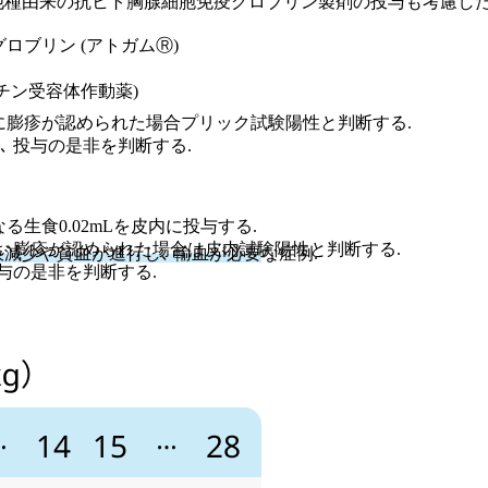
 他種由来の抗ヒト胸腺細胞免疫グロブリン製剤の投与も考慮した
ウマ免疫グロブリン (アトガムⓇ)
トロンボポエチン受容体作動薬)
0分後に膨疹が認められた場合プリック試験陽性と判断する.
 投与の是非を判断する.
なる生食0.02mLを皮内に投与する.
きい膨疹が認められた場合は皮内試験陽性と判断する.
板減少や貧血が進行し､ 輸血が必要
な症例.
与の是非を判断する.
ずに経過を観察する.