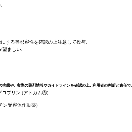
.
徐にする等忍容性を確認の上注意して投与.
が望ましい.
の病態や､ 実際の薬剤情報やガイドラインを確認の上､ 利用者の判断と責任で
ウマ免疫グロブリン (アトガムⓇ)
トロンボポエチン受容体作動薬)