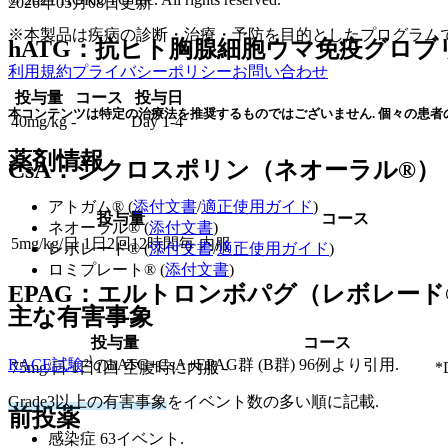
2026年05月08日
更新
※本製品は疾病の診断・治療・予防を目的としたプログラム
hATG：抗ヒト胸腺細胞ウマ免疫グロブ
利用規約
プライバシーポリシー
お問い合わせ
投与量
コース
投与日
本コンテンツは特定の治療法を推奨するものではございません. 個々の患者
40mg/kg
-
Day 1-4
薬剤情報
CsA：シクロスポリン（ネオーラル®）
アトガム® (
添付文書
/
適正使用ガイド
)
投与量
コース
ネオーラル® (
添付文書
)
5mg/kg/日 1日2回12時間毎 内服
-
レボレード® (
添付文書
/
適正使用ガイド
)
ロミプレート® (
添付文書
)
EPAG：エルトロンボパグ（レボレード
主な有害事象
投与量
コース
RACE試験
²⁾のhATG+CsA+EPAG群 (B群) 96例より引用.
75mg/日 1日1回 空腹時に内服
-
*
Grade3以上の有害事象
をイベント数の多い順に記載.
前投薬
感染症 63イベント.