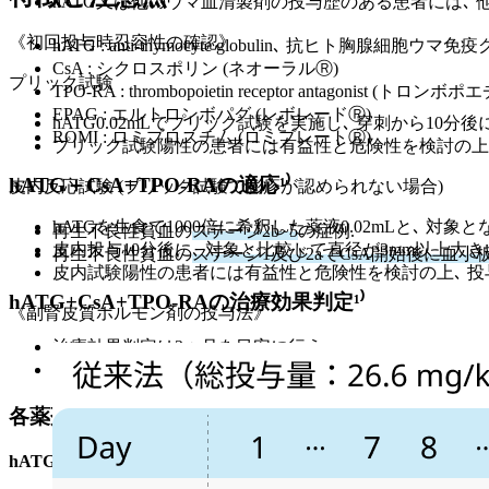
hATG又は他のウマ血清製剤の投与歴のある患者には､
《初回投与時忍容性の確認》
hATG : anti-thymocyte globulin､ 抗ヒト胸腺細胞
CsA : シクロスポリン (ネオーラルⓇ)
プリック試験
TPO-RA : thrombopoietin receptor antagonist (
EPAG : エルトロンボパグ (レボレードⓇ)
hATG0.02mLでプリック試験を実施し､ 穿刺から1
ROMI : ロミプロスチム (ロミプレートⓇ)
プリック試験陽性の患者には有益性と危険性を検討の上､
hATG＋CsA+TPO-RAの適応¹⁾
皮内反応試験 (プリック試験で膨疹が認められない場合)
hATGを生食で1000倍に希釈した薬液0.02mLと､ 対象と
再生不良性貧血の
ステージ2b~5
の症例.
皮内投与10分後に､ 対象と比較して直径が3mm以上大
再生不良性貧血の
ステージ1及び2aでCsA開始後に血小
皮内試験陽性の患者には有益性と危険性を検討の上､ 投
hATG+CsA+TPO-RAの治療効果判定¹⁾
《副腎皮質ホルモン剤の投与法》
治療効果判定は
3ヵ月を目安
に行う.
Late responderのこともあり6ヵ月までは無効と判断せ
各薬剤の特徴､ 用法･用量､ 主な副作用とその対策
hATG