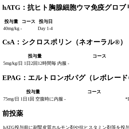
hATG：抗ヒト胸腺細胞ウマ免疫グロブ
投与量
コース
投与日
40mg/kg
-
Day 1-4
CsA：シクロスポリン（ネオーラル®）
投与量
コース
5mg/kg/日 1日2回12時間毎 内服
-
EPAG：エルトロンボパグ（レボレード
投与量
コース
75mg/日 1日1回 空腹時に内服
-
*
前投薬
hATG投与前に副腎皮質ホルモン剤や抗ヒスタミン剤等を投与