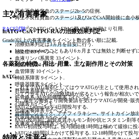
再生不良性貧血の
ステージ2b~5
の症例.
主な有害事象
再生不良性貧血の
ステージ1及び2aでCsA開始後に血小
RACE試験
²⁾のhATG+CsA+EPAG群 (B群) 96例より引用.
hATG+CsA+TPO-RAの治療効果判定¹⁾
Grade3以上の有害事象
をイベント数の多い順に記載.
治療効果判定は
3ヵ月を目安
に行う.
Late responderのこともあり6ヵ月までは無効と判断せ
感染症 63イベント.
血液リンパ系異常 33イベント.
各薬剤の特徴､ 用法･用量､ 主な副作用とその対策
胃腸障害 24イベント.
血管障害 10イベント.
hATG
神経系障害 9イベント.
呼吸器障害 9イベント.
これまでATG製剤としてはウマATGが主として使用されてい
肝胆道系障害 7イベント.
べてウサギATGの治療成績が劣るという報告が相次いで
筋骨格系･結合組織障害 7イベント.
れ､ 厚生労働省より開発要請を受けウマATGが開発･販売
心障害 6イベント.
hATGは40mg/kgを4日間投与する.
代謝栄養障害 6イベント.
血清病､ ショック､ アナフィラキシー､ サイトカイン放出症候群等の
腎尿路系障害 6イベント.
hATG投与前に副腎皮質ホルモン剤や抗ヒスタミン剤等
皮膚皮下組織障害 5イベント.
hATG初回投与時は､ 投与開始後1時間は極めて緩徐に投
hATGは4時間以上かけて投与する. 12-18時間かけて投
特徴と注意点