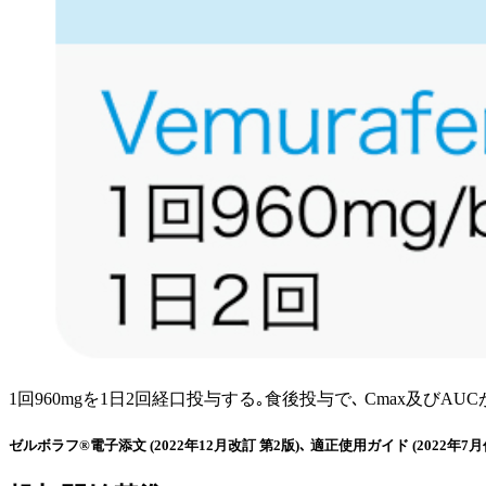
1回960mgを1日2回経口投与する｡食後投与で､ Cmax及び
ゼルボラフ®電子添文 (2022年12月改訂 第2版)､ 適正使用ガイド (2022年7