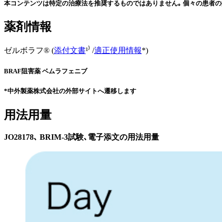
本コンテンツは特定の治療法を推奨するものではありません｡ 個々の患者の
薬剤情報
ゼルボラフ® (
添付文書
¹⁾ /
適正使用情報
*)
BRAF阻害薬 ベムラフェニブ
*中外製薬株式会社の外部サイトへ遷移します
用法用量
JO28178､ BRIM-3試験､電子添文の用法用量