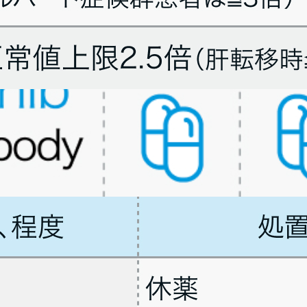
AUCが増加の報告があり､ 食事1時間前~食後2時間の服用は避ける
月作成)より作図