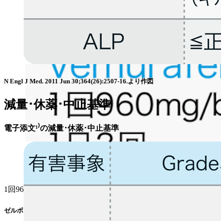
N Engl J Med. 2011 Jun 30;364(26):2507-16.より作図
減量･休薬･中止基準
電子添文¹⁾の減量･休薬･中止基準
1回960mgを1日2回経口投与する｡食後投与で､ Cmax及び
ゼルボラフ®電子添文 (2022年12月改訂 第2版)､ 適正使用ガイド (2022年7