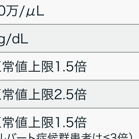
病態や､ 実際の薬剤情報やガイドラインを確認の上､ 利用者の判断と責任でご