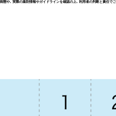
病態や､ 実際の薬剤情報やガイドラインを確認の上､ 利用者の判断と責任でご