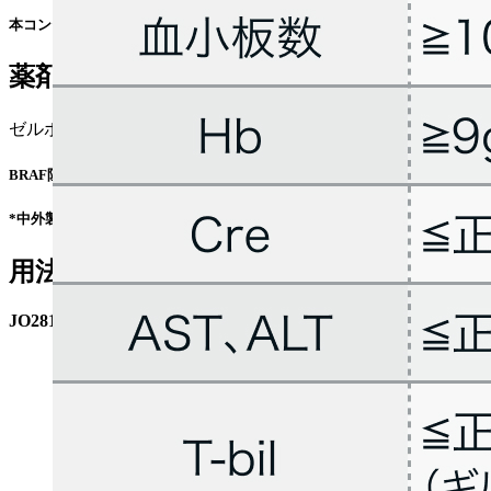
本コンテンツは特定の治療法を推奨するものではありません｡ 個々の患者の
薬剤情報
ゼルボラフ® (
添付文書
¹⁾ /
適正使用情報
*)
BRAF阻害薬 ベムラフェニブ
*中外製薬株式会社の外部サイトへ遷移します
用法用量
JO28178､ BRIM-3試験､電子添文の用法用量