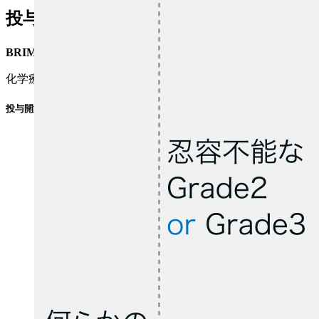
投与開始基準
BRIM-3試験¹⁾のプロトコル
化学療法歴のないBRAF V600変異を有する根治切除不能なIII
投与開始基準の詳細はプロトコルを確認下さい