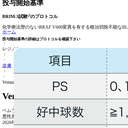
投与開始基準
BRIM-3試験¹⁾のプロトコル
化学療法歴のないBRAF V600変異を有する根治切除不能なIII
ホーム
投与開始基準の詳細はプロトコルを確認下さい
レジメン
皮膚
Vemurafenib
Vemurafenib
ベムラフェニブ (ゼルボラフ®)
悪性黒色腫 > 進行期 二次治療以降 (BRAF陽性)
2026年04月01日
更新