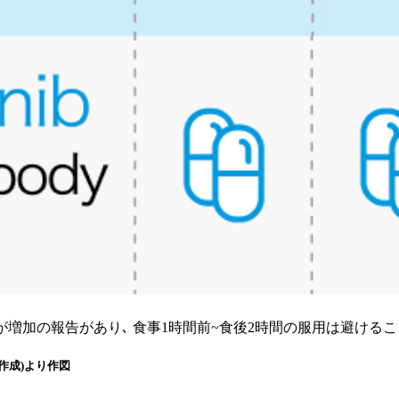
AUCが増加の報告があり､ 食事1時間前~食後2時間の服用は避ける
月作成)より作図