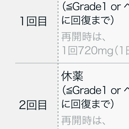
､IV期の悪性黒色腫