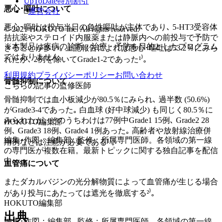
UpToDate特別割引
悪心･嘔吐について
運営会社
悪心･嘔吐は投与当日の急性嘔吐が主体であり､ 5-HT3受容体
© 2021 HOKUTO Inc. All rights reserved.
拮抗薬やステロイド内服薬または静脈内への前投与で予防で
※本製品は疾病の診断・治療・予防を目的としたプログラム
きることが多い｡ 上記報告によれば悪心･嘔吐は53.2％にみら
ではありません。
れたが､ 2例を除いてGrade1-2であった¹⁾｡
利用規約
プライバシーポリシー
お問い合わせ
骨髄抑制について
こちらの記事の監修医師
骨髄抑制では血小板減少が80.5％にみられ､ 過半数 (50.6%)
がGrade3-4であった｡ 白血球 (好中球減少) も同じく80.5％に
みられたが､ そのうちわけは77例中Grade1 15例､ Grade2 28
HOKUTO編集部
例､ Grade3 18例､ Grade4 1例あった｡ 高齢者や放射線治療併
編集･作図：編集部､ 監修：所属専門医師。各領域の第一線
用例などは注意が必要である¹⁾｡
の専門医が複数在籍。最新トピックに関する独自記事を配信
中。
血管痛について
またダカルバジンの光分解物質によって血管痛が生じる場合
があり投与にあたっては遮光を徹底する²⁾｡
HOKUTO編集部
出典
編集･作図：編集部､ 監修：所属専門医師。各領域の第一線