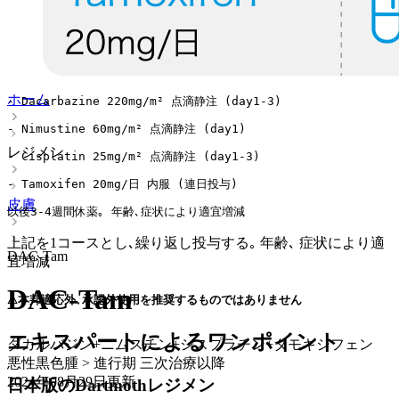
ホーム
- Dacarbazine 220mg/m² 点滴静注 (day1-3)
- Nimustine 60mg/m² 点滴静注 (day1)
レジメン
- Cisplatin 25mg/m² 点滴静注 (day1-3) 
- Tamoxifen 20mg/日 内服 (連日投与)
皮膚
以後3-4週間休薬｡ 年齢､症状により適宜増減
上記を1コースとし､繰り返し投与する｡ 年齢､ 症状により適
DAC-Tam
宜増減
DAC-Tam
⚠本邦適応外､承認外使用を推奨するものではありません
エキスパートによるワンポイント
ダカルバジン+ニムスチン+シスプラチン+タモキシフェン
悪性黒色腫 > 進行期 三次治療以降
2024年08月29日
更新
日本版のDartmothレジメン