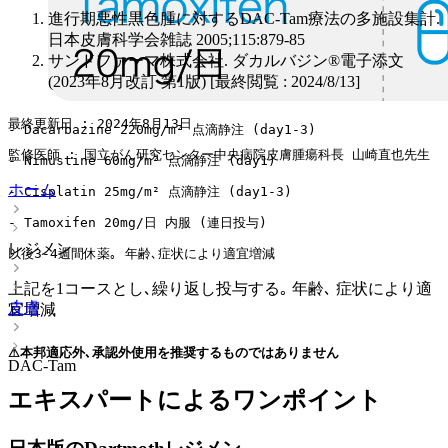
進行期悪性黒色腫に対するDAC-Tam療法の多施設集計.
日本皮膚科学会雑誌 2005;115:879-85
サンドファーマ株式会社. ダカルバジン®電子添文
(2023年8月改訂 第1版) [最終閲覧 : 2024/8/13]
最終更新日 : 2024年8月13日
- Dacarbazine 220mg/m² 点滴静注 (day1-3)
監修医師 : 国立がん研究センター中央病院皮膚腫瘍科長 山崎直也先生
- Nimustine 60mg/m² 点滴静注 (day1)
ホーム
- Cisplatin 25mg/m² 点滴静注 (day1-3) 
- Tamoxifen 20mg/日 内服 (連日投与)
レジメン
以後3-4週間休薬｡ 年齢､症状により適宜増減
上記を1コースとし､繰り返し投与する｡ 年齢､ 症状により適
皮膚
宜増減
⚠本邦適応外､承認外使用を推奨するものではありません
DAC-Tam
エキスパートによるワンポイント