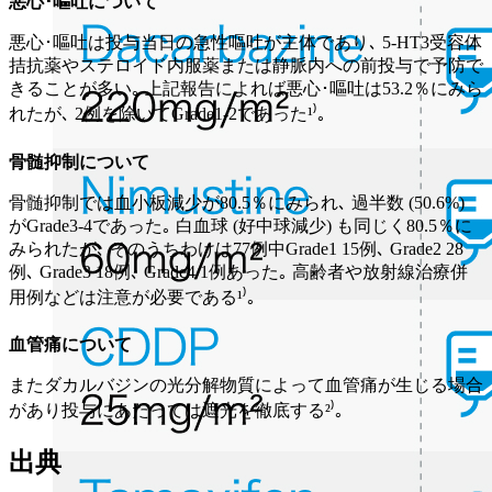
悪心･嘔吐について
悪心･嘔吐は投与当日の急性嘔吐が主体であり､ 5-HT3受容体
拮抗薬やステロイド内服薬または静脈内への前投与で予防で
きることが多い｡ 上記報告によれば悪心･嘔吐は53.2％にみら
れたが､ 2例を除いてGrade1-2であった¹⁾｡
骨髄抑制について
骨髄抑制では血小板減少が80.5％にみられ､ 過半数 (50.6%)
がGrade3-4であった｡ 白血球 (好中球減少) も同じく80.5％に
みられたが､ そのうちわけは77例中Grade1 15例､ Grade2 28
例､ Grade3 18例､ Grade4 1例あった｡ 高齢者や放射線治療併
用例などは注意が必要である¹⁾｡
血管痛について
またダカルバジンの光分解物質によって血管痛が生じる場合
があり投与にあたっては遮光を徹底する²⁾｡
出典