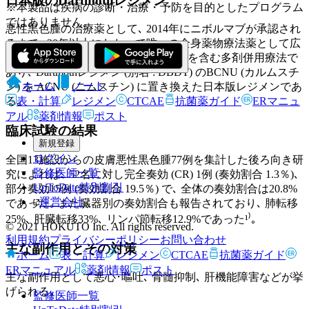
日本版のDartmothレジメン
※本製品は疾病の診断・治療・予防を目的としたプログラム
ではありません。
悪性黒色腫の治療薬として､ 2014年にニボルマブが承認され
るまで､ 30年以上にわたって唯一の全身薬物療法薬として広
く使われてきた
DTIC (ダカルバジン)
を含む多剤併用療法で
あり､ Dartmothレジメン (別名 : DBDT) のBCNU (カルムスチ
ホーム
ノート
ン) を ACNU (ニムスチン) に置き換えた日本版レジメンであ
表・計算
レジメン
CTCAE
抗菌薬ガイド
ERマニュ
る｡
アル
薬剤情報
ポスト
臨床試験の結果
新規登録
ログイン
全国13施設からの皮膚悪性黒色腫77例を集計した後ろ向き研
監修医師一覧
究によれば､ 52名に対し完全奏効 (CR) 1例 (奏効割合 1.3％)､
UpToDate特別割引
部分奏効15例 (奏効割合 19.5％) で､ 全体の奏効割合は20.8%
運営会社
であった｡ また臓器別の奏効割合も報告されており､ 肺転移
25%､ 肝臓転移33%､ リンパ節転移12.9%であった¹⁾｡
© 2021 HOKUTO Inc. All rights reserved.
利用規約
プライバシーポリシー
お問い合わせ
主な副作用とその対策
ホーム
表・計算
レジメン
CTCAE
抗菌薬ガイド
ERマニュアル
薬剤情報
ポスト
主な副作用として悪心･嘔吐､ 骨髄抑制､ 肝機能障害などが挙
げられる｡
監修医師一覧