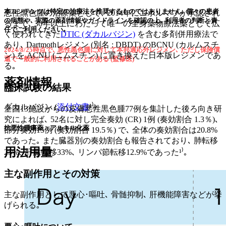
本コンテンツは特定の治療法を推奨するものではありません｡ 個々の患者
悪性黒色腫の治療薬として､ 2014年にニボルマブが承認され
の病態や､ 実際の薬剤情報やガイドラインを確認の上､ 利用者の判断と責
るまで､ 30年以上にわたって唯一の全身薬物療法薬として広
任でご利用ください｡
く使われてきた
DTIC (ダカルバジン)
を含む多剤併用療法で
あり､ Dartmothレジメン (別名 : DBDT) のBCNU (カルムスチ
2024/8/25時点で､ 悪性黒色腫に対して本邦適応外レジメン､ ただし保険償
ン) を ACNU (ニムスチン) に置き換えた日本版レジメンであ
還で一般的に利用されることがある (監修医)
る｡
薬剤情報
臨床試験の結果
ダカルバジン (
添付文書
¹⁾)
全国13施設からの皮膚悪性黒色腫77例を集計した後ろ向き研
究によれば､ 52名に対し完全奏効 (CR) 1例 (奏効割合 1.3％)､
抗悪性腫瘍薬 > アルキル化薬
部分奏効15例 (奏効割合 19.5％) で､ 全体の奏効割合は20.8%
であった｡ また臓器別の奏効割合も報告されており､ 肺転移
用法用量
25%､ 肝臓転移33%､ リンパ節転移12.9%であった¹⁾｡
主な副作用とその対策
主な副作用として悪心･嘔吐､ 骨髄抑制､ 肝機能障害などが挙
げられる｡