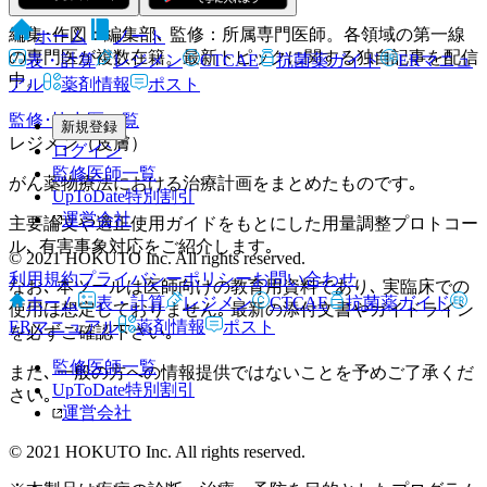
編集･作図：編集部､ 監修：所属専門医師。各領域の第一線
ホーム
ノート
の専門医が複数在籍。最新トピックに関する独自記事を配信
表・計算
レジメン
CTCAE
抗菌薬ガイド
ERマニュ
中。
アル
薬剤情報
ポスト
監修･協力医一覧
新規登録
レジメン（皮膚）
ログイン
監修医師一覧
がん薬物療法における治療計画をまとめたものです｡
UpToDate特別割引
運営会社
主要論文や適正使用ガイドをもとにした用量調整プロトコー
ル､ 有害事象対応をご紹介します｡
© 2021 HOKUTO Inc. All rights reserved.
利用規約
プライバシーポリシー
お問い合わせ
なお､ 本ツールは医師向けの教育用資料であり､ 実臨床での
ホーム
表・計算
レジメン
CTCAE
抗菌薬ガイド
使用は想定しておりません｡ 最新の添付文書やガイドライン
ERマニュアル
薬剤情報
ポスト
を必ずご確認下さい｡
監修医師一覧
また､ 一般の方への情報提供ではないことを予めご了承くだ
UpToDate特別割引
さい｡
運営会社
© 2021 HOKUTO Inc. All rights reserved.