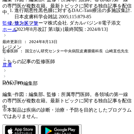
の専門医が複数在籍。最新トピックに関する独自記事を配信
進行期悪性黒色腫に対するDAC-Tam療法の多施設集計.
中。
日本皮膚科学会雑誌 2005;115:879-85
サンドファーマ株式会社. ダカルバジン®電子添文
監修･協力医一覧
(2023年8月改訂 第1版) [最終閲覧 : 2024/8/13]
ホーム
最終更新日 : 2024年8月13日
レジメン
監修医師 : 国立がん研究センター中央病院皮膚腫瘍科長 山崎直也先生
こちらの記事の監修医師
皮膚
DAC-Tam
HOKUTO編集部
編集･作図：編集部､ 監修：所属専門医師。各領域の第一線
の専門医が複数在籍。最新トピックに関する独自記事を配信
中。
※本製品は疾病の診断・治療・予防を目的としたプログラム
ではありません。
HOKUTO編集部