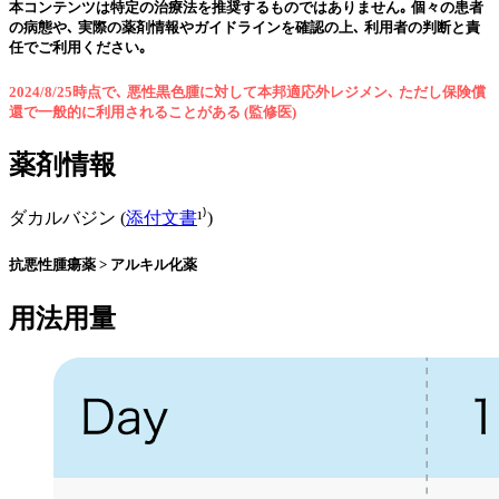
本コンテンツは特定の治療法を推奨するものではありません｡ 個々の患者
の病態や､ 実際の薬剤情報やガイドラインを確認の上､ 利用者の判断と責
任でご利用ください｡
2024/8/25時点で､ 悪性黒色腫に対して本邦適応外レジメン､ ただし保険償
還で一般的に利用されることがある (監修医)
薬剤情報
ダカルバジン (
添付文書
¹⁾)
抗悪性腫瘍薬 > アルキル化薬
用法用量