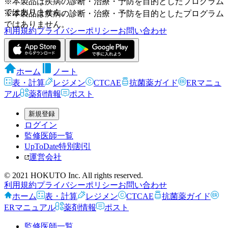
※本製品は疾病の診断・治療・予防を目的としたプログラム
ではありません。
※本製品は疾病の診断・治療・予防を目的としたプログラム
ではありません。
利用規約
プライバシーポリシー
お問い合わせ
ホーム
ノート
表・計算
レジメン
CTCAE
抗菌薬ガイド
ERマニュ
アル
薬剤情報
ポスト
新規登録
ログイン
監修医師一覧
UpToDate特別割引
運営会社
© 2021 HOKUTO Inc. All rights reserved.
利用規約
プライバシーポリシー
お問い合わせ
ホーム
表・計算
レジメン
CTCAE
抗菌薬ガイド
ERマニュアル
薬剤情報
ポスト
監修医師一覧