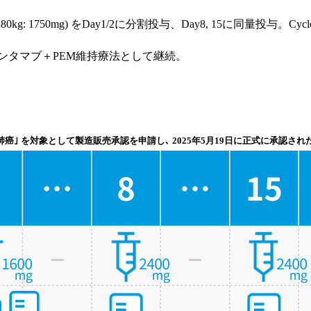
0mg) をDay1/2に分割投与、Day8, 15に同量投与。Cycle 2 Da
ンタマブ＋PEM維持療法として継続。
肺癌｣ を対象として製造販売承認を申請し､ 2025年5月19日に正式に承認され
病態や､ 実際の薬剤情報やガイドラインを確認の上､ 利用者の判断と責任でご