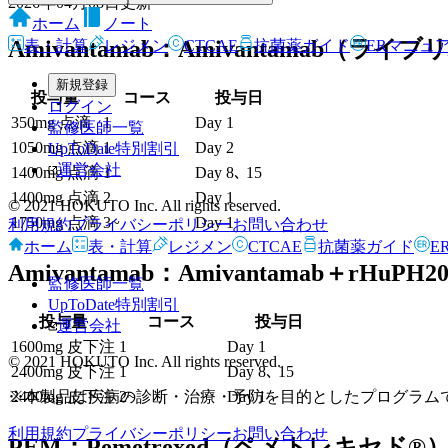
2026年04月08日
更新
ホーム
ノート
Amivantamab：Amivantamab（ライ
表・計算
レジメン
CTCAE
抗菌薬ガイド
ERマニュ
新規登録
投与量
コース
投与日
ログイン
350mg 点滴
1
Day 1
監修医師一覧
1050mg 点滴
1
Day 2
UpToDate特別割引
運営会社
1400mg 点滴
1
Day 8､ 15
1400mg 点滴
2
Day 1
© 2021 HOKUTO Inc. All rights reserved.
1750mg 点滴
3~
Day 1
利用規約
プライバシーポリシー
お問い合わせ
ホーム
表・計算
レジメン
CTCAE
抗菌薬ガイド
E
Amivantamab：Amivantamab＋rH
監修医師一覧
UpToDate特別割引
投与量
コース
投与日
運営会社
1600mg 皮下注
1
Day 1
© 2021 HOKUTO Inc. All rights reserved.
2400mg 皮下注
1
Day 8､ 15
※本製品は疾病の診断・治療・予防を目的としたプログラム
2400mg 皮下注
2~
Day 1
利用規約
プライバシーポリシー
お問い合わせ
PEM：Pemetrexed（ペメトレキセド®