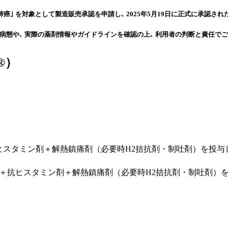
肺癌｣ を対象として製造販売承認を申請し､ 2025年5月19日に正式に承認され
病態や､ 実際の薬剤情報やガイドラインを確認の上､ 利用者の判断と責任でご
®）
抗ヒスタミン剤＋解熱鎮痛剤（必要時H2拮抗剤・制吐剤）を投与
イド＋抗ヒスタミン剤＋解熱鎮痛剤（必要時H2拮抗剤・制吐剤）