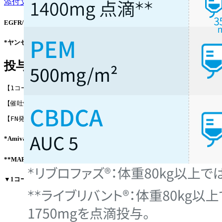
添付文書
³⁾ /
適正使用情報
⁴⁾* /
CDx情報
EGFR/MET二重特異性抗体
*ヤンセンファーマ株式会社の外部サイトへ遷移
投与スケジュール
【1コース】21日間
【催吐性】 中等度*
【FN発症】低リスク**
*Amivantamabは軽度､ CBDCA/PEMは中等度催吐性
**MARIPOSA-2試験⁵⁾のFN発症率2%に基づき編集部が分類｡
▼1コース目