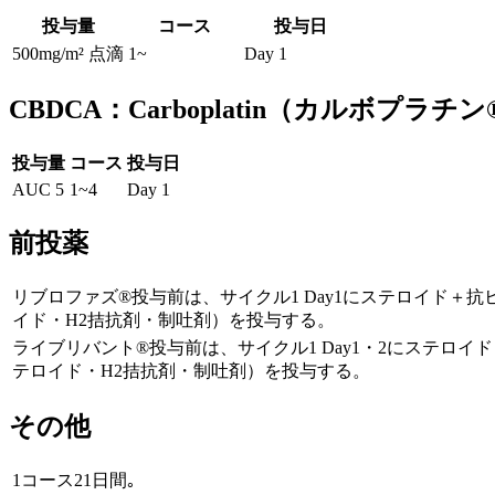
投与量
コース
投与日
500mg/m² 点滴
1~
Day 1
CBDCA：Carboplatin（カルボプラチン
投与量
コース
投与日
AUC 5
1~4
Day 1
前投薬
リブロファズ®投与前は、サイクル1 Day1にステロイド＋
イド・H2拮抗剤・制吐剤）を投与する。
ライブリバント®投与前は、サイクル1 Day1・2にステロ
テロイド・H2拮抗剤・制吐剤）を投与する。
その他
1コース21日間｡