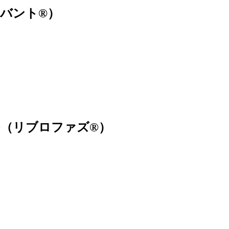
ブリバント®）
uPH20（リブロファズ®）
）