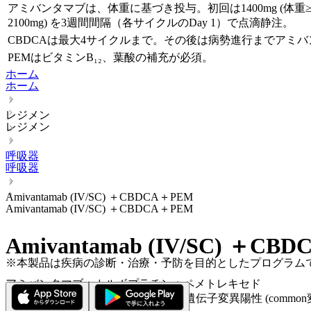
アミバンタマブは、体重に基づき投与。初回は1400mg (体重≥80kg: 175
2100mg) を3週間間隔（各サイクルのDay 1）で点滴静注。
CBDCAは最大4サイクルまで。その後は病勢進行までアミバ
PEMはビタミンB₁₂、葉酸の補充が必須。
ホーム
ホーム
レジメン
レジメン
呼吸器
呼吸器
Amivantamab (IV/SC) ＋CBDCA＋PEM
Amivantamab (IV/SC) ＋CBDCA＋PEM
Amivantamab (IV/SC) ＋CB
※本製品は疾病の診断・治療・予防を目的としたプログラム
アミバンタマブ＋カルボプラチン＋ペメトレキセド
NSCLC (遺伝子変異/転座＋) > EGFR遺伝子変異陽性 (common