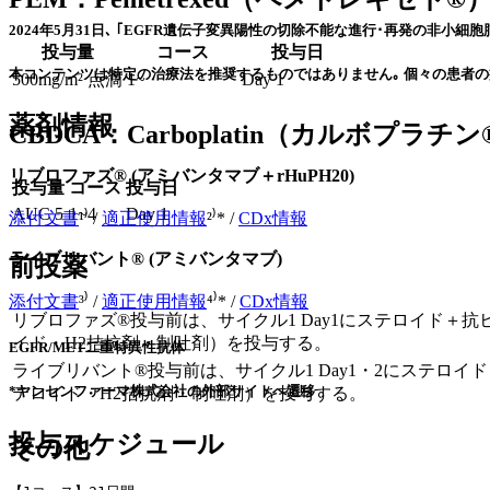
2024年5月31日､ ｢EGFR遺伝子変異陽性の切除不能な進行･再発の非小細胞
投与量
コース
投与日
本コンテンツは特定の治療法を推奨するものではありません｡ 個々の患者の
500mg/m² 点滴
1~
Day 1
薬剤情報
CBDCA：Carboplatin（カルボプラチン
リブロファズ® (
アミバンタマブ＋rHuPH20
)
投与量
コース
投与日
AUC 5
1~4
Day 1
添付文書
¹⁾ /
適正使用情報
²⁾* /
CDx情報
ライブリバント® (アミバンタマブ)
前投薬
添付文書
³⁾ /
適正使用情報
⁴⁾* /
CDx情報
リブロファズ®投与前は、サイクル1 Day1にステロイド＋
イド・H2拮抗剤・制吐剤）を投与する。
EGFR/MET二重特異性抗体
ライブリバント®投与前は、サイクル1 Day1・2にステロ
*ヤンセンファーマ株式会社の外部サイトへ遷移
テロイド・H2拮抗剤・制吐剤）を投与する。
投与スケジュール
その他