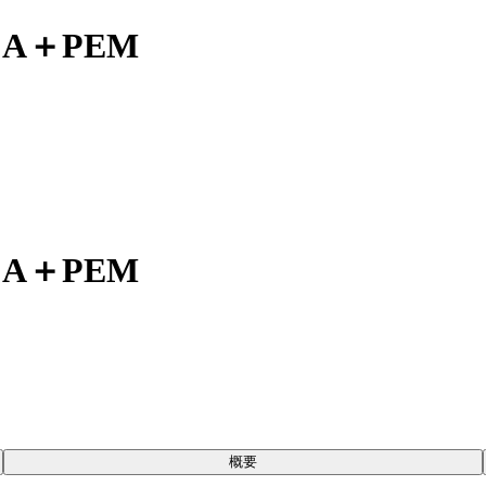
DCA＋PEM
DCA＋PEM
概要