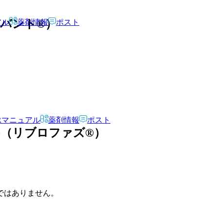
ブリバント®）
アル
薬剤情報
ポスト
Rマニュアル
薬剤情報
ポスト
uPH20（リブロファズ®）
ではありません。
）