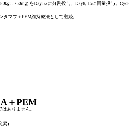
0mg) をDay1/2に分割投与、Day8, 15に同量投与。Cycle 2 Da
ンタマブ＋PEM維持療法として継続。
DCA＋PEM
ではありません。
変異)