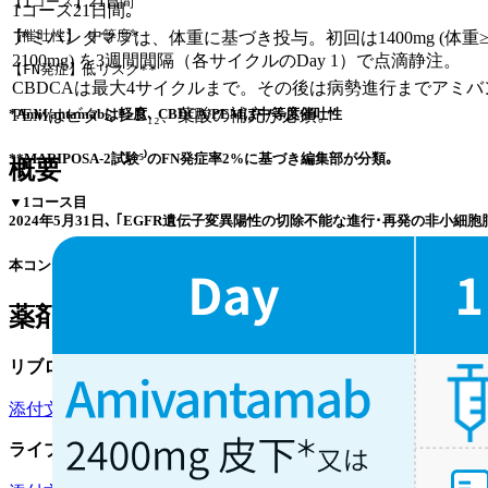
【1コース】21日間
1コース21日間｡
【催吐性】 中等度*
アミバンタマブは、体重に基づき投与。初回は1400mg (体重≥80kg: 175
2100mg) を3週間間隔（各サイクルのDay 1）で点滴静注。
【FN発症】低リスク**
CBDCAは最大4サイクルまで。その後は病勢進行までアミバ
*Amivantamabは軽度､ CBDCA/PEMは中等度催吐性
PEMはビタミンB₁₂、葉酸の補充が必須。
**MARIPOSA-2試験⁵⁾のFN発症率2%に基づき編集部が分類｡
概要
▼1コース目
2024年5月31日､ ｢EGFR遺伝子変異陽性の切除不能な進行･再発の非小細胞
本コンテンツは特定の治療法を推奨するものではありません｡ 個々の患者の
薬剤情報
リブロファズ® (
アミバンタマブ＋rHuPH20
)
添付文書
¹⁾ /
適正使用情報
²⁾* /
CDx情報
ライブリバント® (アミバンタマブ)