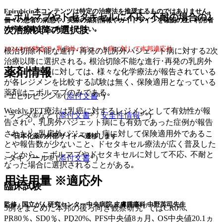
Epirubicin本コンテンツは特定の治療法を推奨するものではありません｡
ニボルマブやドセタキセルに不応､不耐の場合の2
個々の患者の病態や､ 実際の薬剤情報やガイドラインを確認の上､ 利用者
次治療以降の選択肢
の判断と責任でご利用ください｡
2024/8/25時点で､ 乳房外パジェット病に対して本邦適応外
根治切除不能な進行･再発の乳房外パジェット病に対する2次
治療以降に選択される｡ 根治切除不能な進行･再発の乳房外
薬剤情報
パジェット病に対しては､ 様々な化学療法が報告されている
が各レジメンを比較する試験は無く､ 保険適用となっている
薬剤はニボルマブのみである｡
- エピルビシン® (
添付文書
¹⁾)
Weekly PET療法は乳癌に対するレジメンとして有効性が報
- ランダ®など (
添付文書
²⁾ /
安全性情報
³⁾*)
告され⁶⁾､ 乳房外パジェット病にも有効であった症例が報告
された⁵⁾｡ 乳房外パジェット病に対して保険適用外であるこ
*日本化薬の外部サイトへ遷移します
とや報告数が少ないこと､ ドセタキセル療法が広く普及した
ことから､ ニボルマブやドセタキセルに対して不応､ 不耐と
- タキソール® (
添付文書
⁴⁾)
なった場合に選択されることがある｡
用法用量 ※適応外
臨床試験
監修 : 国立がん研究センター中央病院 皮膚腫瘍科 中野英司先生
5例をまとめた本邦の後ろ向き観察研究⁶⁾ではCR0%､
PR80％､ SD0％､ PD20%､ PFS中央値8ヵ月､ OS中央値20.1ヵ