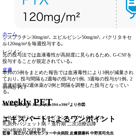
ホーム
シスプラチン30mg/m²､ エピルビシン50mg/m²､ パクリタキセ
ル120mg/m²を毎週投与する｡
レジメン
元の投与法では血液毒性が高頻度に見られるため､ G-CSFを
投与することが規定されている｡
皮膚
本邦の5例をまとめた報告では血液毒性により3例が減量され
ており､ 投与間隔も2週毎の投与が1例､ 3週毎の投与が1例､ 2
週連続投与2週休薬が2例と間隔を調整した投与となってい
weekly PET
る｡
weekly PET
Oncologist. 2019 Jun;24(6):e394-e396⁵⁾より作図
シスプラチン＋エピルビシン＋パクリタキセル
エキスパートによるワンポイント
乳房外パジェット病 > 進行期 二次治療以降
2024年08月26日
更新
監修 : 国立がん研究センター中央病院 皮膚腫瘍科 中野英司先生