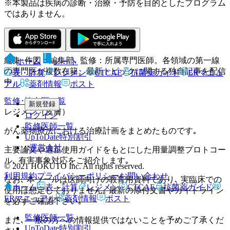
※本製品は疾病の診断・治療・予防を目的としたプログラム
ではありません。
HOKUTO編集部
編集･作図：編集部､ 監修：所属専門医師。各領域の第一線
ホーム
ノート
の専門医が複数在籍。最新トピックに関する独自記事を配信
表・計算
レジメン
CTCAE
抗菌薬ガイド
ERマニュ
中。
アル
薬剤情報
ポスト
監修･協力医一覧
新規登録
レジメン（皮膚）
ログイン
監修医師一覧
がん薬物療法における治療計画をまとめたものです｡
UpToDate特別割引
運営会社
主要論文や適正使用ガイドをもとにした用量調整プロトコー
ル､ 有害事象対応をご紹介します｡
© 2021 HOKUTO Inc. All rights reserved.
利用規約
プライバシーポリシー
お問い合わせ
なお､ 本ツールは医師向けの教育用資料であり､ 実臨床での
ホーム
表・計算
レジメン
CTCAE
抗菌薬ガイド
使用は想定しておりません｡ 最新の添付文書やガイドライン
ERマニュアル
薬剤情報
ポスト
を必ずご確認下さい｡
監修医師一覧
また､ 一般の方への情報提供ではないことを予めご了承くだ
UpToDate特別割引