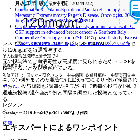
月改訂 第4版) [最終閲覧 : 2024/8/22]
Combination Cisplatin-Epirubicin-Paclitaxel Therapy for
Metastatic Extramammary Paget's Disease. Oncologist. 2019
Jun;24(6):e394-e396. PMID: 30846514
Cisplatin-epirubicin-paclitaxel weekly administration with G-
CSF support in advanced breast cancer. A Southern Italy
Cooperative Oncology Group (SICOG) phase II study. Breast
シスプラチン30mg/m²､ エピルビシン50mg/m²､ パクリタキセ
Cancer Res Treat. 2000 Jul;62(2):87-97. PMID: 11016746
ル120mg/m²を毎週投与する｡
その他情報は随時更新予定です
元の投与法では血液毒性が高頻度に見られるため､ G-CSFを
最終更新日 : 2024年8月25日
投与することが規定されている｡
監修医師 : 国立がん研究センター中央病院 皮膚腫瘍科  中野英司先生
本邦の5例をまとめた報告では血液毒性により3例が減量され
ており､ 投与間隔も2週毎の投与が1例､ 3週毎の投与が1例､ 2
ホーム
週連続投与2週休薬が2例と間隔を調整した投与となってい
る｡
レジメン
Oncologist. 2019 Jun;24(6):e394-e396⁵⁾より作図
皮膚
エキスパートによるワンポイント