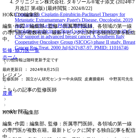
クリニジェン株式会社. タキソール®電子添文 (2024年7
月改訂 第4版) [最終閲覧 : 2024/8/22]
Combination Cisplatin-Epirubicin-Paclitaxel Therapy for
HOKUTO編集部
Metastatic Extramammary Paget's Disease. Oncologist. 2019
Jun;24(6):e394-e396. PMID: 30846514
編集･作図：編集部､ 監修：所属専門医師。各領域の第一線
Cisplatin-epirubicin-paclitaxel weekly administration with G-
の専門医が複数在籍。最新トピックに関する独自記事を配信
CSF support in advanced breast cancer. A Southern Italy
中。
Cooperative Oncology Group (SICOG) phase II study. Breast
Cancer Res Treat. 2000 Jul;62(2):87-97. PMID: 11016746
監修･協力医一覧
ホーム
その他情報は随時更新予定です
最終更新日 : 2024年8月25日
レジメン
監修医師 : 国立がん研究センター中央病院 皮膚腫瘍科  中野英司先生
こちらの記事の監修医師
皮膚
weekly PET
HOKUTO編集部
編集･作図：編集部､ 監修：所属専門医師。各領域の第一線
の専門医が複数在籍。最新トピックに関する独自記事を配信
中。