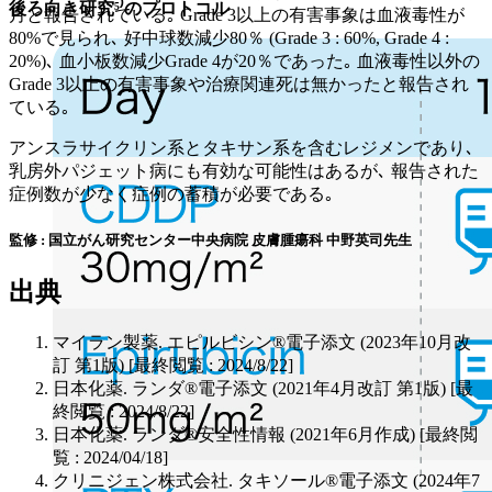
後ろ向き研究⁵⁾
のプロトコル
月と報告されている｡ Grade 3以上の有害事象は血液毒性が
80%で見られ､ 好中球数減少80％ (Grade 3 : 60%, Grade 4 :
20%)､ 血小板数減少Grade 4が20％であった｡ 血液毒性以外の
Grade 3以上の有害事象や治療関連死は無かったと報告され
ている｡
アンスラサイクリン系とタキサン系を含むレジメンであり､
乳房外パジェット病にも有効な可能性はあるが､ 報告された
症例数が少なく症例の蓄積が必要である｡
監修 : 国立がん研究センター中央病院 皮膚腫瘍科 中野英司先生
出典
マイラン製薬. エピルビシン®電子添文 (2023年10月改
訂 第1版) [最終閲覧 : 2024/8/22]
日本化薬. ランダ®電子添文 (2021年4月改訂 第1版) [最
終閲覧 : 2024/8/22]
日本化薬. ランダ®安全性情報 (2021年6月作成) [最終閲
覧 : 2024/04/18]
クリニジェン株式会社. タキソール®電子添文 (2024年7