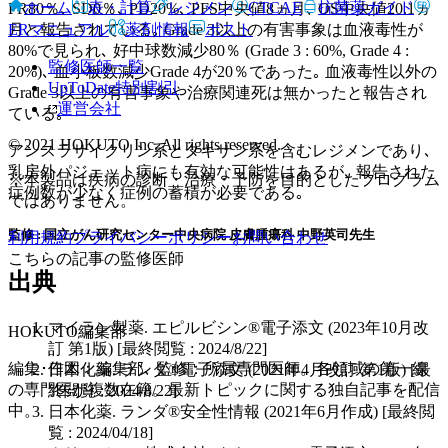
ホーム
表・計算
レジメン
CTCAE
抗菌薬ガイド
PR80％､ SD0％､ PD20%､ PFS中央値8ヵ月､ OS中央値20.1ヵ
月と報告されている｡ Grade 3以上の有害事象は血液毒性が
ERマニュアル
薬剤情報
ポスト
80%で見られ､ 好中球数減少80％ (Grade 3 : 60%, Grade 4 :
監修医師一覧
20%)､ 血小板数減少Grade 4が20％であった｡ 血液毒性以外の
UpToDate特別割引
Grade 3以上の有害事象や治療関連死は無かったと報告され
運営会社
ている｡
© 2021 HOKUTO Inc. All rights reserved.
アンスラサイクリン系とタキサン系を含むレジメンであり､
乳房外パジェット病にも有効な可能性はあるが､ 報告された
※本製品は疾病の診断・治療・予防を目的としたプログラム
症例数が少なく症例の蓄積が必要である｡
ではありません。
監修 : 国立がん研究センター中央病院 皮膚腫瘍科 中野英司先生
利用規約
プライバシーポリシー
お問い合わせ
こちらの記事の監修医師
出典
マイラン製薬. エピルビシン®電子添文 (2023年10月改
HOKUTO編集部
訂 第1版) [最終閲覧 : 2024/8/22]
編集･作図：編集部､ 監修：所属専門医師。各領域の第一線
日本化薬. ランダ®電子添文 (2021年4月改訂 第1版) [最
の専門医が複数在籍。最新トピックに関する独自記事を配信
終閲覧 : 2024/8/22]
中。
日本化薬. ランダ®安全性情報 (2021年6月作成) [最終閲
覧 : 2024/04/18]