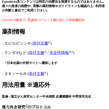
Epirubicin本コンテンツは特定の治療法を推奨するものではありません｡
個々の患者の病態や､ 実際の薬剤情報やガイドラインを確認の上､ 利用者
の判断と責任でご利用ください｡
2024/8/25時点で､ 乳房外パジェット病に対して本邦適応外
薬剤情報
- エピルビシン® (
添付文書
¹⁾)
- ランダ®など (
添付文書
²⁾ /
安全性情報
³⁾*)
*日本化薬の外部サイトへ遷移します
- タキソール® (
添付文書
⁴⁾)
用法用量 ※適応外
監修 : 国立がん研究センター中央病院 皮膚腫瘍科 中野英司先生
後ろ向き研究⁵⁾
のプロトコル