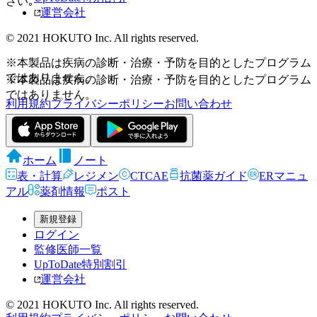
さい｡
運営会社
© 2021 HOKUTO Inc. All rights reserved.
※本製品は疾病の診断・治療・予防を目的としたプログラム
ではありません。
※本製品は疾病の診断・治療・予防を目的としたプログラム
ではありません。
利用規約
プライバシーポリシー
お問い合わせ
ホーム
ノート
表・計算
レジメン
CTCAE
抗菌薬ガイド
ERマニュ
アル
薬剤情報
ポスト
新規登録
ログイン
監修医師一覧
UpToDate特別割引
運営会社
© 2021 HOKUTO Inc. All rights reserved.