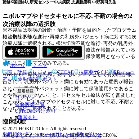
weekly PET
監修 : 国立がん研究センター中央病院 皮膚腫瘍科 中野英司先生
ニボルマブやドセタキセルに不応､不耐の場合の2
次治療以降の選択肢
※本製品は疾病の診断・治療・予防を目的としたプログラム
ではありません。
根治切除不能な進行･再発の乳房外パジェット病に対する2次
治療以降に選択される｡ 根治切除不能な進行･再発の乳房外
パジェット病に対しては､ 様々な化学療法が報告されている
が各レジメンを比較する試験は無く､ 保険適用となっている
薬剤はニボルマブのみである｡
ホーム
ノート
表・計算
レジメン
CTCAE
抗菌薬ガイド
ERマニュ
Weekly PET療法は乳癌に対するレジメンとして有効性が報
アル
薬剤情報
ポスト
告され⁶⁾､ 乳房外パジェット病にも有効であった症例が報告
された⁵⁾｡ 乳房外パジェット病に対して保険適用外であるこ
新規登録
とや報告数が少ないこと､ ドセタキセル療法が広く普及した
ログイン
ことから､ ニボルマブやドセタキセルに対して不応､ 不耐と
監修医師一覧
なった場合に選択されることがある｡
UpToDate特別割引
運営会社
臨床試験
© 2021 HOKUTO Inc. All rights reserved.
利用規約
プライバシーポリシー
お問い合わせ
5例をまとめた本邦の後ろ向き観察研究⁶⁾ではCR0%､