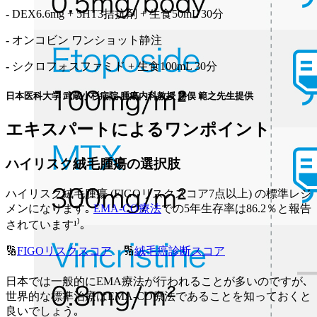
-
DEX6.6mg + 5HT3拮抗剤 + 生食50mL 30分
-
オンコビン ワンショット静注
-
シクロフォスファミド + 生食100mL 30分
日本医科大学 武蔵小杉病院 腫瘍内科教授 勝俣 範之先生提供
エキスパートによるワンポイント
ハイリスク絨毛腫瘍の選択肢
ハイリスク絨毛腫瘍 (FIGOリスクスコア7点以上) の標準レジ
メンになります｡
EMA-CO療法
での5年生存率は86.2％と報告
されています¹⁾｡
🔢
FIGOリスクスコア
🔢
絨毛癌診断スコア
日本では一般的にEMA療法が行われることが多いのですが､
世界的な標準治療はEMA-CO療法であることを知っておくと
良いでしょう｡