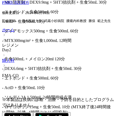
-
NK1阻害剤 + DEX9.9mg + 5HT3拮抗剤 + 生食50mL 30分
PMID: 9215835
-
エトポシド + 生食500mL 60分
最終更新日 : 2024年8月16日
監修医師 : 日本医科大学 武蔵小杉病院 腫瘍内科教授 勝俣 範之先生
-
ActD + 生食50mL 10分
ホーム
-
ダイアモックス500mg + 生食500mL 60分
-
MTX300mg/m² + 生食1,000mL 12時間
レジメン
Day2
-
生食500mL + メイロン20ml 120分
婦人科
-
DEX6.6mg + 5HT3拮抗剤 + 生食50mL 30分
EMA-CO
-
エトポシド + 生食500mL 60分
-
ActD + 生食50mL 10分
-
ソルデム3A 1,500mL 24時間持続点滴
※本製品は疾病の診断・治療・予防を目的としたプログラム
ではありません。
-
ロイコボリン15mg + 生食50mL 10分 (MTX終了後24時間後
に開始､ 以後､ 6時間ごとに4回投与)