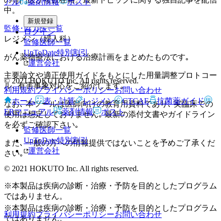
アル
薬剤情報
ポスト
中。
新規登録
監修･協力医一覧
ログイン
レジメン（婦人科）
監修医師一覧
UpToDate特別割引
がん薬物療法における治療計画をまとめたものです｡
運営会社
主要論文や適正使用ガイドをもとにした用量調整プロトコー
© 2021 HOKUTO Inc. All rights reserved.
ル､ 有害事象対応をご紹介します｡
利用規約
プライバシーポリシー
お問い合わせ
ホーム
表・計算
レジメン
CTCAE
抗菌薬ガイド
なお､ 本ツールは医師向けの教育用資料であり､ 実臨床での
ERマニュアル
薬剤情報
ポスト
使用は想定しておりません｡ 最新の添付文書やガイドライン
を必ずご確認下さい｡
監修医師一覧
UpToDate特別割引
また､ 一般の方への情報提供ではないことを予めご了承くだ
運営会社
さい｡
© 2021 HOKUTO Inc. All rights reserved.
※本製品は疾病の診断・治療・予防を目的としたプログラム
ではありません。
※本製品は疾病の診断・治療・予防を目的としたプログラム
利用規約
プライバシーポリシー
お問い合わせ
ではありません。