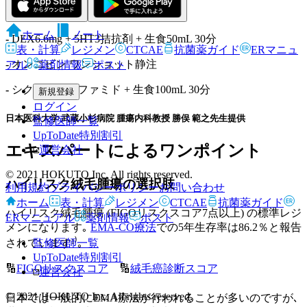
Day8
ホーム
ノート
-
DEX6.6mg + 5HT3拮抗剤 + 生食50mL 30分
表・計算
レジメン
CTCAE
抗菌薬ガイド
ERマニュ
-
オンコビン ワンショット静注
アル
薬剤情報
ポスト
-
シクロフォスファミド + 生食100mL 30分
新規登録
ログイン
日本医科大学 武蔵小杉病院 腫瘍内科教授 勝俣 範之先生提供
監修医師一覧
UpToDate特別割引
エキスパートによるワンポイント
運営会社
© 2021 HOKUTO Inc. All rights reserved.
ハイリスク絨毛腫瘍の選択肢
利用規約
プライバシーポリシー
お問い合わせ
ホーム
表・計算
レジメン
CTCAE
抗菌薬ガイド
ハイリスク絨毛腫瘍 (FIGOリスクスコア7点以上) の標準レジ
ERマニュアル
薬剤情報
ポスト
メンになります｡
EMA-CO療法
での5年生存率は86.2％と報告
されています¹⁾｡
監修医師一覧
UpToDate特別割引
🔢
FIGOリスクスコア
🔢
絨毛癌診断スコア
運営会社
© 2021 HOKUTO Inc. All rights reserved.
日本では一般的にEMA療法が行われることが多いのですが､