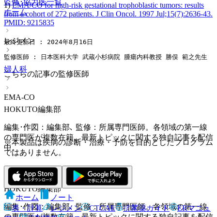
監修･協力医一覧
1)
EMA/CO for high-risk gestational trophoblastic tumors: results
ホーム
from a cohort of 272 patients. J Clin Oncol. 1997 Jul;15(7):2636-43.
PMID: 9215835
レジメン
最終更新日 : 2024年8月16日
監修医師 : 日本医科大学 武蔵小杉病院 腫瘍内科教授 勝俣 範之先生
婦人科
こちらの記事の監修医師
EMA-CO
HOKUTO編集部
編集･作図：編集部､ 監修：所属専門医師。各領域の第一線
の専門医が複数在籍。最新トピックに関する独自記事を配信
※本製品は疾病の診断・治療・予防を目的としたプログラム
中。
ではありません。
HOKUTO編集部
ホーム
ノート
編集･作図：編集部､ 監修：所属専門医師。各領域の第一線
表・計算
レジメン
CTCAE
抗菌薬ガイド
ERマニュ
の専門医が複数在籍。最新トピックに関する独自記事を配信