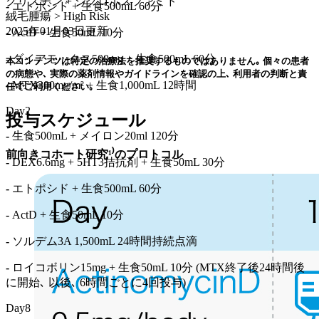
クリスチン + シクロホスファミド
-
エトポシド + 生食500mL 60分
絨毛腫瘍 > High Risk
2025年01月03日
更新
-
ActD + 生食50mL 10分
-
ダイアモックス500mg + 生食500mL 60分
本コンテンツは特定の治療法を推奨するものではありません｡ 個々の患者
の病態や､ 実際の薬剤情報やガイドラインを確認の上､ 利用者の判断と責
-
MTX300mg/m² + 生食1,000mL 12時間
任でご利用ください｡
Day2
投与スケジュール
-
生食500mL + メイロン20ml 120分
前向きコホート研究¹⁾のプロトコル
-
DEX6.6mg + 5HT3拮抗剤 + 生食50mL 30分
-
エトポシド + 生食500mL 60分
-
ActD + 生食50mL 10分
-
ソルデム3A 1,500mL 24時間持続点滴
-
ロイコボリン15mg + 生食50mL 10分 (MTX終了後24時間後
に開始､ 以後､ 6時間ごとに4回投与)
Day8