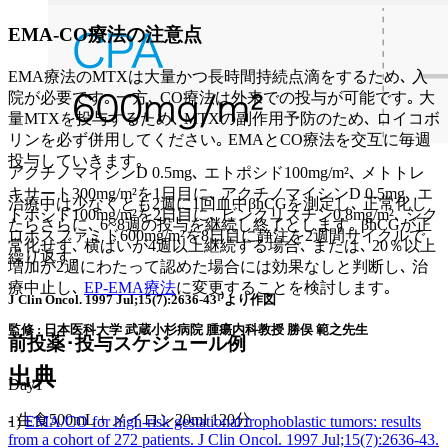
EMA-CO療法の注意点
EMA療法のMTXは大量かつ長時間持続点滴をするため､ 入
院が必要です｡ 一方､ CO療法は外来での投与が可能です｡ 大
量MTXを投与するため､ MTXの副作用予防のため､ ロイコボ
リンを必ず併用してください｡ EMAとCO療法を交互に毎週
投与していきます｡
アクチノマイシンD 0.5mg､ エトポシド100mg/m²､ メトトレ
キサート300mg/m²を1日目に､ アクチノマイシンD 0.5mg､ エ
治療中は少なくとも2週に1回血中βhCGを測定し､ 正常化し
トポシド100mg/m²を2日目に､ ビンクリスチン0.8mg/m²､ シク
たらさらに､ 6~8週の投与を継続し終了とします｡ βhCGが正
ロホスファミド600mg/m²を8日目に静注を2週間サイクルで
常化せず､ 横ばいが4週以上継続する場合､ または､ 20％以上
繰り返す｡
増加が2週にわたって認めた場合には効果なしと判断し､ 治
療中止し､
EP-EMA療法
に変更することを検討します｡
J Clin Oncol. 1997 Jul;15(7):2636-43¹⁾より作図
監修 : 日本医科大学 武蔵小杉病院 腫瘍内科教授 勝俣 範之先生
前投薬･投与スケジュール例
出典
Day1
-
生食500mL + メイロン20ml 120分
1)
EMA/CO for high-risk gestational trophoblastic tumors: results
from a cohort of 272 patients. J Clin Oncol. 1997 Jul;15(7):2636-43.