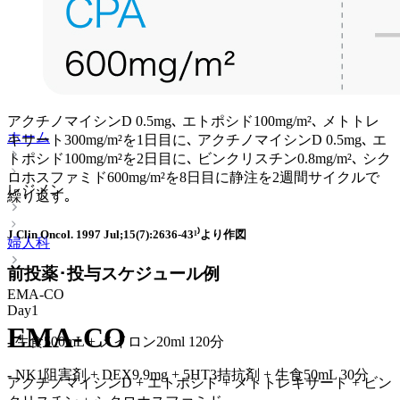
アクチノマイシンD 0.5mg､ エトポシド100mg/m²､ メトトレ
ホーム
キサート300mg/m²を1日目に､ アクチノマイシンD 0.5mg､ エ
トポシド100mg/m²を2日目に､ ビンクリスチン0.8mg/m²､ シク
ロホスファミド600mg/m²を8日目に静注を2週間サイクルで
レジメン
繰り返す｡
J Clin Oncol. 1997 Jul;15(7):2636-43¹⁾より作図
婦人科
前投薬･投与スケジュール例
EMA-CO
Day1
EMA-CO
-
生食500mL + メイロン20ml 120分
-
NK1阻害剤 + DEX9.9mg + 5HT3拮抗剤 + 生食50mL 30分
アクチノマイシンD + エトポシド + メトトレキサート + ビン