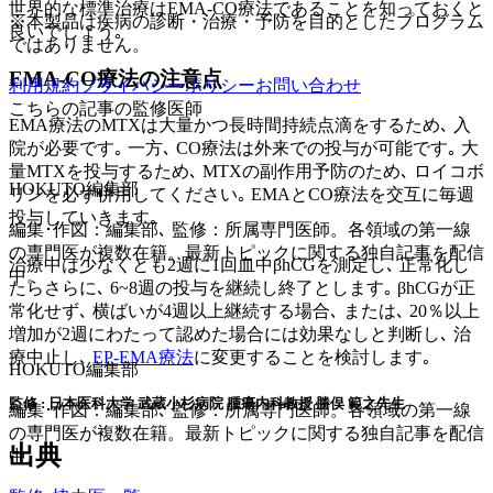
世界的な標準治療はEMA-CO療法であることを知っておくと
※本製品は疾病の診断・治療・予防を目的としたプログラム
良いでしょう｡
ではありません。
EMA-CO療法の注意点
利用規約
プライバシーポリシー
お問い合わせ
こちらの記事の監修医師
EMA療法のMTXは大量かつ長時間持続点滴をするため､ 入
院が必要です｡ 一方､ CO療法は外来での投与が可能です｡ 大
量MTXを投与するため､ MTXの副作用予防のため､ ロイコボ
HOKUTO編集部
リンを必ず併用してください｡ EMAとCO療法を交互に毎週
投与していきます｡
編集･作図：編集部､ 監修：所属専門医師。各領域の第一線
の専門医が複数在籍。最新トピックに関する独自記事を配信
治療中は少なくとも2週に1回血中βhCGを測定し､ 正常化し
中。
たらさらに､ 6~8週の投与を継続し終了とします｡ βhCGが正
常化せず､ 横ばいが4週以上継続する場合､ または､ 20％以上
増加が2週にわたって認めた場合には効果なしと判断し､ 治
療中止し､
EP-EMA療法
に変更することを検討します｡
HOKUTO編集部
監修 : 日本医科大学 武蔵小杉病院 腫瘍内科教授 勝俣 範之先生
編集･作図：編集部､ 監修：所属専門医師。各領域の第一線
の専門医が複数在籍。最新トピックに関する独自記事を配信
出典
中。