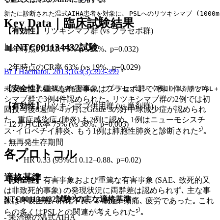
新たに診断された温式AIHA患者を対象に､ PSLへのリツキシマブ (1000
Key Data｜臨床試験結果
【有効性】
リツキシマブ群 (vs プラセボ群)
📊 NTC001134432試験
- 1年時点のORR 75% (vs 31%､ p=0.032)
- 2年時点のCR率 63% (vs 19%､ p=0.029)
Br J Haematol. 2013;163(3):393-399
³⁾
【安全性】
重篤な有害事象はプラセボ群で7例10件､ リツキ
未治療の温式AIHA患者を対象に､ プレドニゾロン (PSL) 単剤群とPSL
シマブ群で3例4件認められた｡ リツキシマブ群の2例では初
【有効性】
リツキシマブ併用群 (vs 単剤群)
回投与後8週間~4ヵ月にGrade 3の好中球減少症が認められ
た｡ 重症感染症 (肺炎) も2例に認め､ 1例はニューモシスチ
- 12ヵ月CR率 75% (vs 36%､ p=0.003)
ス･イロベチイ肺炎､ もう1例は肺胞性肺炎と診断された⁵⁾｡
- 無再発生存期間
各プロトコル
HR 0.33 (95%CI 0.12–0.88､ p=0.02)
適格基準
【安全性】
有害事象および重篤な有害事象 (SAE､ 致死的又
は非致死的事象) の発現状況に両群差は認められず､ 主な事
NTC001134432試験³⁾の主な適格基準 :
象は呼吸困難､ 消化不良､ 不眠症､ 頭痛､ 疲労であった｡ これ
らの多くはPSLとの関連が考えられた⁵⁾｡
- 未治療の温式AIHA