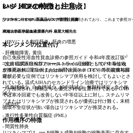
レジメンの特徴と注意点
RMP【重要な特定されたリスク】
リツキサン®RMP : 医薬品リスク管理計画書
🧑‍⚕️AIHAに対するRituximabの有効性は証明されており､ これま
- Infusion reaction
東海大学医学部血液腫瘍内科 扇屋大輔先生
- HBVによる劇症肝炎､ 肝炎の増悪
本レジメンの位置付け
- 肝機能障害､ 黄疸
自己免疫性溶血性貧血診療の参照ガイド 令和4年度改訂版⁶⁾
- 皮膚粘膜眼症候群 (Stevens-Johnson症候群 : SJS)､ 中毒性表
では､ 温式AIHAのファーストライン治療としてPSL1mg/kg
皮壊死融解症 (Toxic Epidermal Necrolysis : TEN) 等の皮膚粘膜
が推奨され､ 重症例または副腎皮質ステロイドの長期投与回
症状
避が必要な症例ではリツキシマブ併用を検討してもよいとさ
れている｡ 温式AIHAのセカンドライン治療ではリツキシマ
- 汎血球減少､ 白血球減少､ 好中球減少､ 無顆粒球症､ 血小板
ブが推奨され､ 脾摘よりも優先される位置付けである｡ CAD
減少
では寒冷回避でも改善しない中等症以上に対し､ スチムリマ
ブまたはリツキシマブが推奨されるが優劣は付け難く､ 末梢
- 感染症
循環不全症状が強い場合はリツキシマブが推奨される｡
- 進行性多巣性白質脳症 (PML)
作用機序の特徴
- 間質性肺炎
リツキシマブは､ pre-B細胞と成熟B細胞の細胞表面に存在す