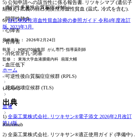
5) 公知申請への該当性に係る報告書. リツキシマブ (遺伝子
- 進行性多巣性白質脳症 (PML)
組換え) 広義の自己免疫性溶血性貧血 (温式､ 冷式を含む).
- 間質性肺炎
6)
自己免疫性溶血性貧血診療の参照ガイド 令和4年度改訂
版. 2023年3月.
- 心障害
最終更新 : 2026年2月24日
- 腎障害
執筆 : HOKUTO編集部 がん専門･指導薬剤師
- 消化管穿孔･閉塞
監修 : 東海大学血液腫瘍内科 扇屋大輔
- 血圧低下
ホーム
- 可逆性後白質脳症症候群 (RPLS)
- 腫瘍崩壊症候群 (TLS)
レジメン
出典
血液
1)
全薬工業株式会社. リツキサン®電子添文 2026年2月改訂
第14版.
Rituximab
2) 全薬工業株式会社. リツキサン®適正使用ガイド (準備中) .