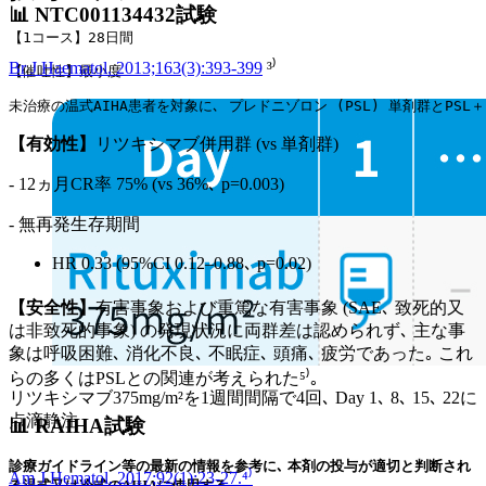
📊 NTC001134432試験
【1コース】28日間
Br J Haematol. 2013;163(3):393-399
³⁾
【催吐性】最小度
未治療の温式AIHA患者を対象に､ プレドニゾロン (PSL) 単剤群とPSL
【有効性】
リツキシマブ併用群 (vs 単剤群)
- 12ヵ月CR率 75% (vs 36%､ p=0.003)
- 無再発生存期間
HR 0.33 (95%CI 0.12–0.88､ p=0.02)
【安全性】
有害事象および重篤な有害事象 (SAE､ 致死的又
は非致死的事象) の発現状況に両群差は認められず､ 主な事
象は呼吸困難､ 消化不良､ 不眠症､ 頭痛､ 疲労であった｡ これ
らの多くはPSLとの関連が考えられた⁵⁾｡
リツキシマブ375mg/m²を1週間間隔で4回､ Day 1､ 8､ 15､ 22に
点滴静注
📊 RAIHA試験
診療ガイドライン等の最新の情報を参考に､ 本剤の投与が適切と判断され
Am J Hematol. 2017;92(1):23-27.⁴⁾
る温式又は冷式のAIHAに使用する｡