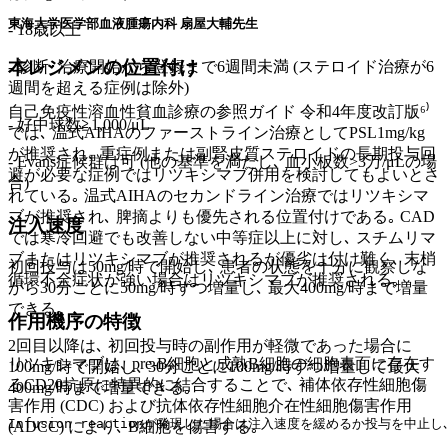
東海大学医学部血液腫瘍内科 扇屋大輔先生
- 18歳以上
本レジメンの位置付け
- 診断･治療開始から登録まで6週間未満 (ステロイド治療が6
週間を超える症例は除外)
自己免疫性溶血性貧血診療の参照ガイド 令和4年度改訂版⁶⁾
- 好中球数≧1,000/μL
では､ 温式AIHAのファーストライン治療としてPSL1mg/kg
が推奨され､ 重症例または副腎皮質ステロイドの長期投与回
- Evans症候群は可 (他の基準を満たし､ 血小板数>3万/μLの場
避が必要な症例ではリツキシマブ併用を検討してもよいとさ
合)
れている｡ 温式AIHAのセカンドライン治療ではリツキシマ
ブが推奨され､ 脾摘よりも優先される位置付けである｡ CAD
注入速度
では寒冷回避でも改善しない中等症以上に対し､ スチムリマ
ブまたはリツキシマブが推奨されるが優劣は付け難く､ 末梢
初回投与は50mg/時で開始し､ 患者の状態を十分に観察しな
循環不全症状が強い場合はリツキシマブが推奨される｡
がら30分ごとに50mg/時ずつ増量し､ 最大400mg/時まで増量
できる｡
作用機序の特徴
2回目以降は､ 初回投与時の副作用が軽微であった場合に
リツキシマブは､ pre-B細胞と成熟B細胞の細胞表面に存在す
100mg/時で開始し､ 30分ごとに100mg/時ずつ増量して最大
るCD20抗原に特異的に結合することで､ 補体依存性細胞傷
400mg/時まで増量できる｡
害作用 (CDC) および抗体依存性細胞介在性細胞傷害作用
Infusion reactionが発現した場合は注入速度を緩めるか投与を
(ADCC) により､ B細胞を傷害する｡