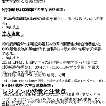
週間を超える症例は除外)
NTC001134432試験³⁾の主な適格基準 :
- 好中球数≧1,000/μL
- 未治療の温式AIHA
- Evans症候群は可 (他の基準を満たし､ 血小板数>3万/μLの場
合)
- 18歳以上
注入速度
- Hb≦10.0g/dL
初回投与は50mg/時で開始し､ 患者の状態を十分に観察しな
- 新規診断かつ未治療の温式AIHA : 症候性の溶血性貧血で､
がら30分ごとに50mg/時ずつ増量し､ 最大400mg/時まで増量
DAT陽性 (抗IgG単独､ または抗IgG＋抗C3d) (ゲルカラム法)
できる｡
- 18歳以上
2回目以降は､ 初回投与時の副作用が軽微であった場合に
- Hb≦10.0g/dL
100mg/時で開始し､ 30分ごとに100mg/時ずつ増量して最大
400mg/時まで増量できる｡
- 登録前の経口PSLは最長1週間まで可
Infusion reactionが発現した場合は注入速度を緩めるか投与を
RAIHA試験⁴⁾の主な適格基準 :
レジメンの特徴と注意点
- 温式AIHA : 診断時にHb<10g/dLかつ溶血所見 (少なくとも
ハプトグロビン<4mg/L) を伴い､ DAT陽性 (抗IgG単独､ また
🧑‍⚕️AIHAに対するRituximabの有効性は証明されており､ これま
は抗IgG＋抗C3d)