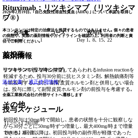
Rituximab：リツキシマブ（リツキシマ
2026年2月19日､ ｢自己免疫性溶血性貧血 (AIHA) ｣ について承認を取得し
ブ®）
た｡
本コンテンツは特定の治療法を推奨するものではありません｡ 個々の患者
投与量
コース
投与日
の病態や､ 実際の薬剤情報やガイドラインを確認の上､ 利用者の判断と責
375mg/m²
1
Day 1､ 8､ 15､ 22
任でご利用ください｡
前投薬
薬剤情報
リツキサン® (リツキシマブ)
リツキシマブ投与時に頻発してあらわれるinfusion reactionを
軽減するため､ 投与30分前に抗ヒスタミン剤､ 解熱鎮痛剤等
添付文書
¹⁾ /
適正使用情報
²⁾*
を前投与する｡ また､ 副腎皮質ホルモン剤と併用しない場合
は､ 投与に際して副腎皮質ホルモン剤の前投与を考慮する｡
全薬工業株式会社の外部サイトへ遷移します
その他
投与スケジュール
初回投与は50mg/時で開始し､ 患者の状態を十分に観察しな
【1コース】28日間
がら30分ごとに50mg/時ずつ増量し､ 最大400mg/時まで増量
できる｡ 2回目以降は､ 初回投与時の副作用が軽微であった
【催吐性】最小度