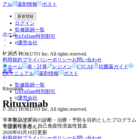
アル
薬剤情報
ポスト
新規登録
ログイン
監修医師一覧
ホーム
UpToDate特別割引
運営会社
レジメン
© 2021 HOKUTO Inc. All rights reserved.
利用規約
プライバシーポリシー
お問い合わせ
ホーム
表・計算
レジメン
CTCAE
抗菌薬ガイド
血液
ERマニュアル
薬剤情報
ポスト
監修医師一覧
Rituximab
UpToDate特別割引
運営会社
Rituximab
© 2021 HOKUTO Inc. All rights reserved.
リツキシマブ
※本製品は疾病の診断・治療・予防を目的としたプログラム
非腫瘍性疾患 > 自己免疫性溶血性貧血
ではありません。
2026年03月10日
更新
利用規約
プライバシーポリシー
お問い合わせ