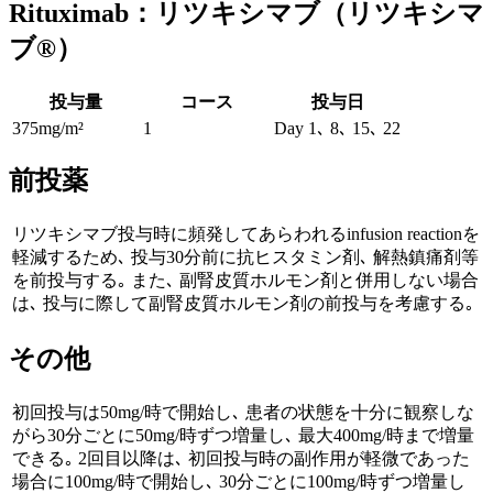
Rituximab：リツキシマブ（リツキシマ
ブ®）
投与量
コース
投与日
375mg/m²
1
Day 1､ 8､ 15､ 22
前投薬
リツキシマブ投与時に頻発してあらわれるinfusion reactionを
軽減するため､ 投与30分前に抗ヒスタミン剤､ 解熱鎮痛剤等
を前投与する｡ また､ 副腎皮質ホルモン剤と併用しない場合
は､ 投与に際して副腎皮質ホルモン剤の前投与を考慮する｡
その他
初回投与は50mg/時で開始し､ 患者の状態を十分に観察しな
がら30分ごとに50mg/時ずつ増量し､ 最大400mg/時まで増量
できる｡ 2回目以降は､ 初回投与時の副作用が軽微であった
場合に100mg/時で開始し､ 30分ごとに100mg/時ずつ増量し