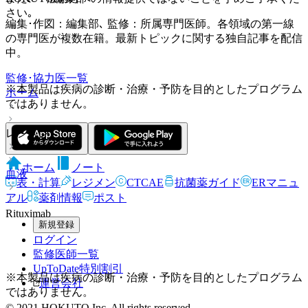
さい｡
編集･作図：編集部､ 監修：所属専門医師。各領域の第一線
の専門医が複数在籍。最新トピックに関する独自記事を配信
中。
監修･協力医一覧
※本製品は疾病の診断・治療・予防を目的としたプログラム
ホーム
ではありません。
レジメン
ホーム
ノート
血液
表・計算
レジメン
CTCAE
抗菌薬ガイド
ERマニュ
アル
薬剤情報
ポスト
Rituximab
新規登録
ログイン
監修医師一覧
UpToDate特別割引
※本製品は疾病の診断・治療・予防を目的としたプログラム
運営会社
ではありません。
© 2021 HOKUTO Inc. All rights reserved.