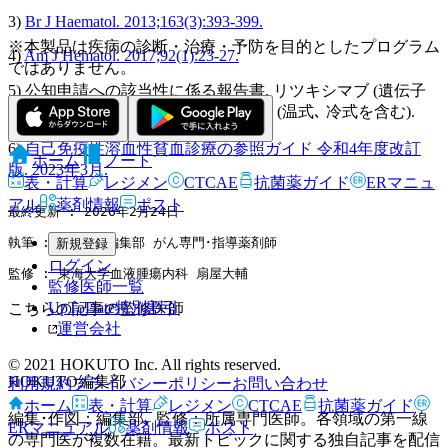
3)
Br J Haematol. 2013;163(3):393-399.
※本製品は疾病の診断・治療・予防を目的としたプログラム
4)
Am J Hematol. 2017;92(1):23-27.
ではありません。
5) 公知申請への該当性に係る報告書. リツキシマブ (遺伝子
組換え) 広義の自己免疫性溶血性貧血 (温式､ 冷式を含む).
6)
自己免疫性溶血性貧血診療の参照ガイド 令和4年度改訂
ホーム
ノート
版. 2023年3月.
表・計算
レジメン
CTCAE
抗菌薬ガイド
ERマニュ
アル
薬剤情報
ポスト
最終更新 : 2026年2月24日
執筆 : HOKUTO編集部 がん専門･指導薬剤師
新規登録
ログイン
監修 : 東海大学血液腫瘍内科 扇屋大輔
監修医師一覧
UpToDate特別割引
こちらの記事の監修医師
運営会社
© 2021 HOKUTO Inc. All rights reserved.
HOKUTO編集部
利用規約
プライバシーポリシー
お問い合わせ
ホーム
表・計算
レジメン
CTCAE
抗菌薬ガイド
編集･作図：編集部､ 監修：所属専門医師。各領域の第一線
ERマニュアル
薬剤情報
ポスト
の専門医が複数在籍。最新トピックに関する独自記事を配信