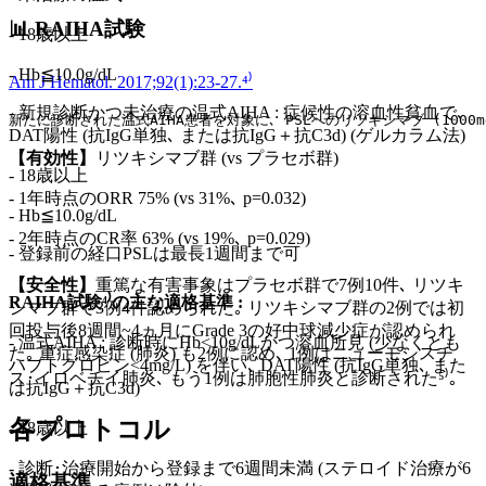
📊 RAIHA試験
- 18歳以上
- Hb≦10.0g/dL
Am J Hematol. 2017;92(1):23-27.⁴⁾
- 新規診断かつ未治療の温式AIHA : 症候性の溶血性貧血で､
新たに診断された温式AIHA患者を対象に､ PSLへのリツキシマブ (1000
DAT陽性 (抗IgG単独､ または抗IgG＋抗C3d) (ゲルカラム法)
【有効性】
リツキシマブ群 (vs プラセボ群)
- 18歳以上
- 1年時点のORR 75% (vs 31%､ p=0.032)
- Hb≦10.0g/dL
- 2年時点のCR率 63% (vs 19%､ p=0.029)
- 登録前の経口PSLは最長1週間まで可
【安全性】
重篤な有害事象はプラセボ群で7例10件､ リツキ
RAIHA試験⁴⁾の主な適格基準 :
シマブ群で3例4件認められた｡ リツキシマブ群の2例では初
回投与後8週間~4ヵ月にGrade 3の好中球減少症が認められ
- 温式AIHA : 診断時にHb<10g/dLかつ溶血所見 (少なくとも
た｡ 重症感染症 (肺炎) も2例に認め､ 1例はニューモシスチ
ハプトグロビン<4mg/L) を伴い､ DAT陽性 (抗IgG単独､ また
ス･イロベチイ肺炎､ もう1例は肺胞性肺炎と診断された⁵⁾｡
は抗IgG＋抗C3d)
各プロトコル
- 18歳以上
- 診断･治療開始から登録まで6週間未満 (ステロイド治療が6
適格基準