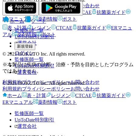
利用規約
プライバシーポリシー
お問い合わせ
ホーム
表・計算
レジメン
CTCAE
抗菌薬ガイド
ERマニュアル
薬剤情報
ポスト
ホーム
ノート
表・計算
レジメン
CTCAE
抗菌薬ガイド
ERマニュ
監修医師一覧
アル
薬剤情報
ポスト
UpToDate特別割引
運営会社
新規登録
ログイン
© 2021 HOKUTO Inc. All rights reserved.
監修医師一覧
※本製品は疾病の診断・治療・予防を目的としたプログラム
UpToDate特別割引
ではありません。
運営会社
利用規約
プライバシーポリシー
お問い合わせ
© 2021 HOKUTO Inc. All rights reserved.
利用規約
プライバシーポリシー
お問い合わせ
ホーム
表・計算
レジメン
CTCAE
抗菌薬ガイド
ERマニュアル
薬剤情報
ポスト
監修医師一覧
UpToDate特別割引
運営会社