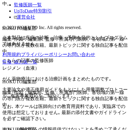
中。
監修医師一覧
UpToDate特別割引
運営会社
© 2021 HOKUTO Inc. All rights reserved.
HOKUTO編集部
※本製品は疾病の診断・治療・予防を目的としたプログラム
編集･作図：編集部､ 監修：所属専門医師。各領域の第一線
ではありません。
の専門医が複数在籍。最新トピックに関する独自記事を配信
中。
利用規約
プライバシーポリシー
お問い合わせ
こちらの記事の監修医師
監修･協力医一覧
レジメン（血液）
がん薬物療法における治療計画をまとめたものです｡
HOKUTO編集部
主要論文や適正使用ガイドをもとにした用量調整プロトコー
編集･作図：編集部､ 監修：所属専門医師。各領域の第一線
ル､ 有害事象対応をご紹介します｡
の専門医が複数在籍。最新トピックに関する独自記事を配信
中。
なお､ 本ツールは医師向けの教育用資料であり､ 実臨床での
使用は想定しておりません｡ 最新の添付文書やガイドライン
を必ずご確認下さい｡
また､ 一般の方への情報提供ではないことを予めご了承くだ
HOKUTO編集部