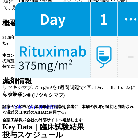
場合に100mg/時で開始し､ 30分ごとに100mg/時ずつ増量し
て､ 最大400mg/時まで増量できる｡
概要
2026年2月19日､ ｢自己免疫性溶血性貧血 (AIHA) ｣ について承認を取得し
た｡
本コンテンツは特定の治療法を推奨するものではありません｡ 個々の患者
の病態や､ 実際の薬剤情報やガイドラインを確認の上､ 利用者の判断と責
任でご利用ください｡
薬剤情報
リツキシマブ375mg/m²を1週間間隔で4回､ Day 1､ 8､ 15､ 22に
点滴静注
リツキサン® (リツキシマブ)
診療ガイドライン等の最新の情報を参考に､ 本剤の投与が適切と判断され
添付文書
¹⁾ /
適正使用情報
²⁾*
る温式又は冷式のAIHAに使用する｡
全薬工業株式会社の外部サイトへ遷移します
Key Data｜臨床試験結果
投与スケジュール