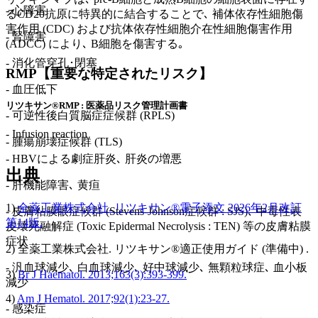
- 心障害
るCD20抗原に特異的に結合することで､ 補体依存性細胞傷
害作用 (CDC) および抗体依存性細胞介在性細胞傷害作用
- 腎障害
(ADCC) により､ B細胞を傷害する｡
- 消化管穿孔･閉塞
RMP【重要な特定されたリスク】
- 血圧低下
リツキサン®RMP : 医薬品リスク管理計画書
- 可逆性後白質脳症症候群 (RPLS)
- Infusion reaction
- 腫瘍崩壊症候群 (TLS)
- HBVによる劇症肝炎､ 肝炎の増悪
出典
- 肝機能障害､ 黄疸
1)
全薬工業株式会社. リツキサン®電子添文 2026年2月改訂
- 皮膚粘膜眼症候群 (Stevens-Johnson症候群 : SJS)､ 中毒性表
第14版.
皮壊死融解症 (Toxic Epidermal Necrolysis : TEN) 等の皮膚粘膜
症状
2) 全薬工業株式会社. リツキサン®適正使用ガイド (準備中) .
- 汎血球減少､ 白血球減少､ 好中球減少､ 無顆粒球症､ 血小板
3)
Br J Haematol. 2013;163(3):393-399.
減少
4)
Am J Hematol. 2017;92(1):23-27.
- 感染症