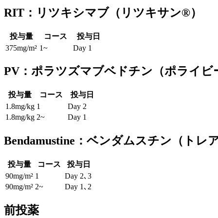
RIT：リツキシマブ（リツキサン®）
投与量
コース
投与日
375mg/m²
1~
Day 1
PV：ポラツズマブベドチン（ポライビ
投与量
コース
投与日
1.8mg/kg
1
Day 2
1.8mg/kg
2~
Day 1
Bendamustine：ベンダムスチン（ト
投与量
コース
投与日
90mg/m²
1
Day 2､3
90mg/m²
2~
Day 1､2
前投薬