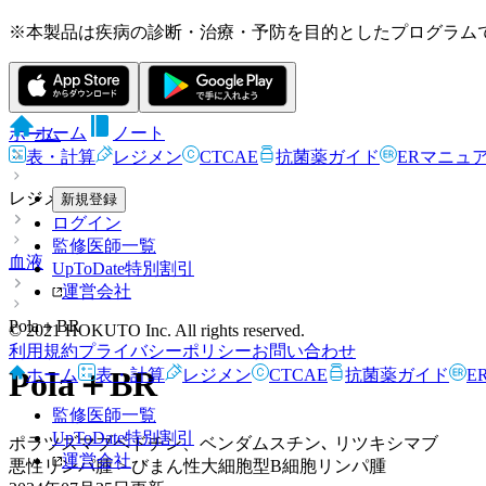
※本製品は疾病の診断・治療・予防を目的としたプログラム
ホーム
ノート
ホーム
表・計算
レジメン
CTCAE
抗菌薬ガイド
ERマニュ
レジメン
新規登録
ログイン
監修医師一覧
血液
UpToDate特別割引
運営会社
Pola＋BR
© 2021 HOKUTO Inc. All rights reserved.
利用規約
プライバシーポリシー
お問い合わせ
Pola＋BR
ホーム
表・計算
レジメン
CTCAE
抗菌薬ガイド
E
監修医師一覧
UpToDate特別割引
ポラツズマブベドチン、ベンダムスチン､ リツキシマブ
運営会社
悪性リンパ腫 > びまん性大細胞型B細胞リンパ腫