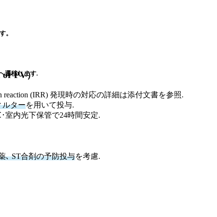
す。
 or PV）
へ遷移します.
eaction (IRR) 発現時の対応の詳細は添付文書を参照.
フィルター
を用いて投与.
℃･室内光下保管で24時間安定.
薬､ ST合剤の予防投与
を考慮.