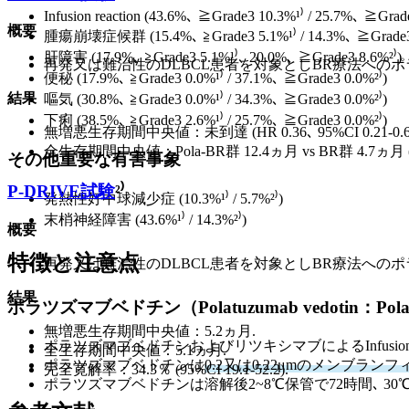
Infusion reaction (43.6%､ ≧Grade3 10.3%¹⁾ / 25.7%､ ≧Grad
概要
腫瘍崩壊症候群 (15.4%､ ≧Grade3 5.1%¹⁾ / 14.3%､ ≧Grade3 
肝障害 (17.9%､ ≧Grade3 5.1%¹⁾､ 20.0%､ ≧Grade3 8.6%²⁾)
再発又は難治性のDLBCL患者を対象としBR療法へのポ
便秘 (17.9%､ ≧Grade3 0.0%¹⁾ / 37.1%､ ≧Grade3 0.0%²⁾)
結果
嘔気 (30.8%､ ≧Grade3 0.0%¹⁾ / 34.3%､ ≧Grade3 0.0%²⁾)
下痢 (38.5%､ ≧Grade3 2.6%¹⁾ / 25.7%､ ≧Grade3 0.0%²⁾)
無増悪生存期間中央値：未到達 (HR 0.36､ 95%CI 0.21-0.63､ 
全生存期間中央値：Pola-BR群 12.4ヵ月 vs BR群 4.7ヵ月 (HR 0.4
その他重要な有害事象
P-DRIVE試験
²⁾
発熱性好中球減少症 (10.3%¹⁾ / 5.7%²⁾)
末梢神経障害 (43.6%¹⁾ / 14.3%²⁾)
概要
特徴と注意点
再発又は難治性のDLBCL患者を対象としBR療法への
結果
ポラツズマブベドチン（Polatuzumab vedotin：Pola
無増悪生存期間中央値：5.2ヵ月.
ポラツズマブベドチンおよびリツキシマブによるInfusion r
全生存期間中央値：5.1ヵ月.
ポラツズマブベドチンは
0.2又は0.22μmのメンブラン
完全寛解率：34.3％ (95%CI 19.1-52.2).
ポラツズマブベドチンは溶解後2~8℃保管で72時間､ 30