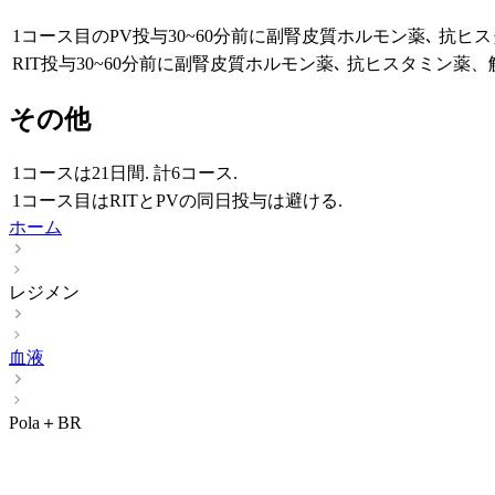
1コース目のPV投与30~60分前に副腎皮質ホルモン薬､ 抗ヒ
RIT投与30~60分前に副腎皮質ホルモン薬､ 抗ヒスタミン薬
その他
1コースは21日間. 計6コース.
1コース目はRITとPVの同日投与は避ける.
ホーム
レジメン
血液
Pola＋BR