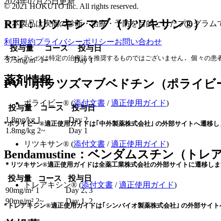
2024年07月25日
更新
© 2021 HOKUTO Inc. All rights reserved.
RIT：リツキシマブ（リツキサン®）
※本製品は疾病の診断・治療・予防を目的としたプログラム
利用規約
プライバシーポリシー
お問い合わせ
投与量
コース
投与日
本コンテンツは特定の治療法を推奨するものではございません. 個々の患者
375mg/m²
1~
Day 1
薬剤情報
PV：ポラツズマブベドチン（ポライビ
ポライビー® (
添付文書
/
適正使用ガイド
)
投与量
コース
投与日
1.8mg/kg
1
Day 2
*ポライビー®適正使用ガイドは｢中外製薬株式会社｣ の外部サイトへ遷移し
1.8mg/kg
2~
Day 1
リツキサン® (
添付文書
/
適正使用ガイド
)
Bendamustine：ベンダムスチン（ト
＊リツキサン®適正使用ガイドは全薬工業株式会社の外部サイトに遷移しま
投与量
コース
投与日
トレアキシン® (
添付文書
/
適正使用ガイド
)
90mg/m²
1
Day 2､3
90mg/m²
2~
Day 1､2
*トレアキシン®適正使用ガイドは｢シンバイオ製薬株式会社｣ の外部サイト