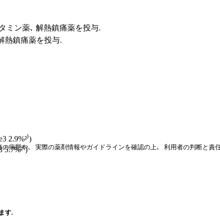
スタミン薬､ 解熱鎮痛薬を投与.
、解熱鎮痛薬を投与.
e3 2.9%²⁾)
の病態や､ 実際の薬剤情報やガイドラインを確認の上､ 利用者の判断と責
5.7%²⁾)
ます.