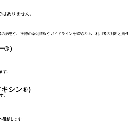
ではありません。
の病態や､ 実際の薬剤情報やガイドラインを確認の上､ 利用者の判断と責
ー®）
ます.
レアキシン®）
す。
へ遷移します.