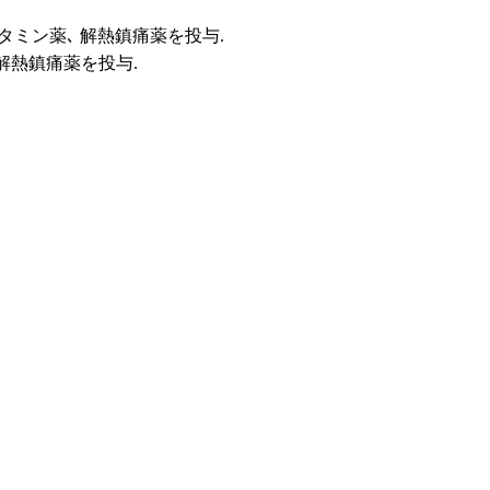
スタミン薬､ 解熱鎮痛薬を投与.
、解熱鎮痛薬を投与.