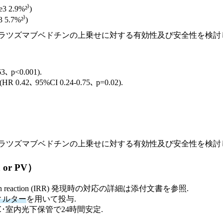
e3 2.9%²⁾)
5.7%²⁾)
ラツズマブベドチンの上乗せに対する有効性及び安全性を検討した海
p<0.001).
2､ 95%CI 0.24-0.75､ p=0.02).
ポラツズマブベドチンの上乗せに対する有効性及び安全性を検討し
 or PV）
eaction (IRR) 発現時の対応の詳細は添付文書を参照.
フィルター
を用いて投与.
℃･室内光下保管で24時間安定.