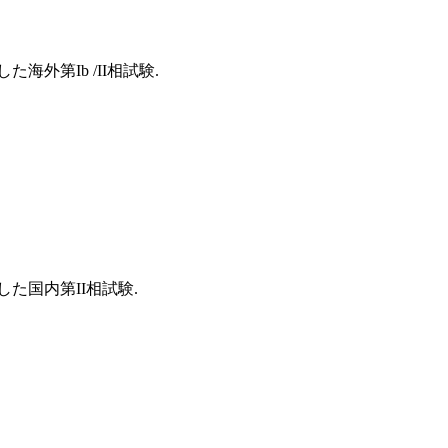
外第Ib /II相試験.
た国内第II相試験.