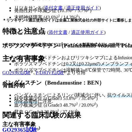
リツキサン® (
添付文書
/
適正使用ガイド
)
発熱性好中球減少症 (10.3%¹⁾ / 5.7%²⁾)
末梢神経障害 (43.6%¹⁾ / 14.3%²⁾)
＊リツキサン®適正使用ガイドは全薬工業株式会社の外部サイトに遷移しま
特徴と注意点
トレアキシン® (
添付文書
/
適正使用ガイド
)
ポラツズマブベドチン（Polatuzumab vedotin：Pola
*トレアキシン®適正使用ガイドは｢シンバイオ製薬株式会社｣ の外部サイト
主な有害事象
ポラツズマブベドチンおよびリツキシマブによるInfusion r
ポラツズマブベドチンは
0.2又は0.22μmのメンブラン
ポラツズマブベドチンは溶解後2~8℃保管で72時間､ 30
GO29365試験
¹⁾､
P-DRIVE試験
²⁾より引用
ベンダムスチン（Bendamustine：BEN）
骨髄抑制
ベンダムスチンによるリンパ球減少に伴い､
抗ウイルス
好中球減少症 (≧Grade3 53.8%¹⁾ / 31.4%²⁾)
消化器毒性
に注意.
血小板減少症 (≧Grade3 48.7%¹⁾ / 20.0%²⁾)
貧血 (≧Grade3 28.2%¹⁾ / 37.1%²⁾)
関連する臨床試験の結果
主な有害事象
GO29365試験
¹⁾