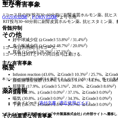
前投薬
主な有害事象
1コース目のPV投与30~60分前に副腎皮質ホルモン薬､ 抗ヒ
GO29365試験
¹⁾､
P-DRIVE試験
²⁾より引用
RIT投与30~60分前に副腎皮質ホルモン薬､ 抗ヒスタミン薬
骨髄抑制
その他
好中球減少症 (≧Grade3 53.8%¹⁾ / 31.4%²⁾)
血小板減少症 (≧Grade3 48.7%¹⁾ / 20.0%²⁾)
1コースは21日間. 計6コース.
貧血 (≧Grade3 28.2%¹⁾ / 37.1%²⁾)
1コース目はRITとPVの同日投与は避ける.
主な有害事象
概要
Infusion reaction (43.6%､ ≧Grade3 10.3%¹⁾ / 25.7%､ ≧Grad
本コンテンツは特定の治療法を推奨するものではございません. 個々の患者
腫瘍崩壊症候群 (15.4%､ ≧Grade3 5.1%¹⁾ / 14.3%､ ≧Grade3 
肝障害 (17.9%､ ≧Grade3 5.1%¹⁾､ 20.0%､ ≧Grade3 8.6%²⁾)
薬剤情報
便秘 (17.9%､ ≧Grade3 0.0%¹⁾ / 37.1%､ ≧Grade3 0.0%²⁾)
嘔気 (30.8%､ ≧Grade3 0.0%¹⁾ / 34.3%､ ≧Grade3 0.0%²⁾)
ポライビー® (
添付文書
/
適正使用ガイド
)
下痢 (38.5%､ ≧Grade3 2.6%¹⁾ / 25.7%､ ≧Grade3 0.0%²⁾)
*ポライビー®適正使用ガイドは｢中外製薬株式会社｣ の外部サイトへ遷移し
その他重要な有害事象