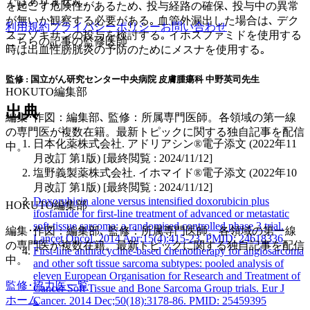
ではありません。
を起こす危険性があるため､ 投与経路の確保､ 投与中の異常
が無いか観察する必要がある｡ 血管外漏出した場合は､ デク
利用規約
プライバシーポリシー
お問い合わせ
スラゾキサンの投与を検討する｡ イホスファミドを使用する
こちらの記事の監修医師
時は出血性膀胱炎の予防のためにメスナを使用する｡
監修 : 国立がん研究センター中央病院 皮膚腫瘍科 中野英司先生
HOKUTO編集部
出典
編集･作図：編集部､ 監修：所属専門医師。各領域の第一線
の専門医が複数在籍。最新トピックに関する独自記事を配信
日本化薬株式会社. アドリアシン®電子添文 (2022年11
中。
月改訂 第1版) [最終閲覧 : 2024/11/12]
塩野義製薬株式会社. イホマイド®電子添文 (2022年10
月改訂 第1版) [最終閲覧 : 2024/11/12]
Doxorubicin alone versus intensified doxorubicin plus
HOKUTO編集部
ifosfamide for first-line treatment of advanced or metastatic
soft-tissue sarcoma: a randomised controlled phase 3 trial.
編集･作図：編集部､ 監修：所属専門医師。各領域の第一線
Lancet Oncol. 2014 Apr;15(4):415-23. PMID: 24618336
の専門医が複数在籍。最新トピックに関する独自記事を配信
First-line anthracycline-based chemotherapy for angiosarcoma
中。
and other soft tissue sarcoma subtypes: pooled analysis of
eleven European Organisation for Research and Treatment of
監修･協力医一覧
Cancer Soft Tissue and Bone Sarcoma Group trials. Eur J
ホーム
Cancer. 2014 Dec;50(18):3178-86. PMID: 25459395