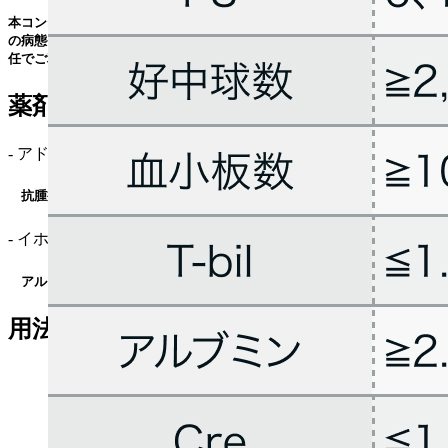
本コンテンツは特定の治療法を推奨するものではありません｡ 個々の患者
の病態や､ 実際の薬剤情報やガイドラインを確認の上､ 利用者の判断と責
任でご利用ください｡
薬剤情報
- アドリアシン® (
添付文書
¹⁾)
抗腫瘍性抗生物質 ドキソルビシン塩酸塩注射用
- イホマイド® (
添付文書
²⁾)
アルキル化薬 イホスファミド注射用
用法用量