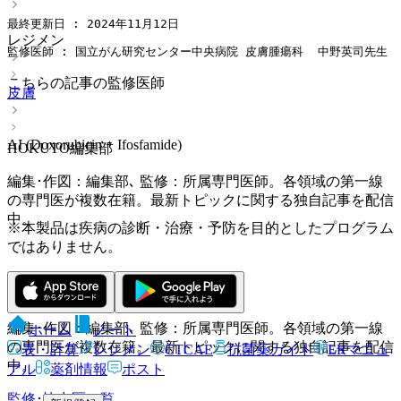
最終更新日 : 2024年11月12日
レジメン
監修医師 : 国立がん研究センター中央病院 皮膚腫瘍科  中野英司先生
こちらの記事の監修医師
皮膚
AI (Doxorubicin + Ifosfamide)
HOKUTO編集部
編集･作図：編集部､ 監修：所属専門医師。各領域の第一線
の専門医が複数在籍。最新トピックに関する独自記事を配信
中。
※本製品は疾病の診断・治療・予防を目的としたプログラム
ではありません。
HOKUTO編集部
編集･作図：編集部､ 監修：所属専門医師。各領域の第一線
ホーム
ノート
の専門医が複数在籍。最新トピックに関する独自記事を配信
表・計算
レジメン
CTCAE
抗菌薬ガイド
ERマニュ
中。
アル
薬剤情報
ポスト
監修･協力医一覧