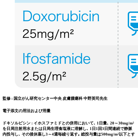
監修 : 国立がん研究センター中央 皮膚腫瘍科 中野英司先生
電子添文の用法および用量
ドキソルビシン : イホスファミドとの併用において､ 1日量､ 20～30mg/m²
を日局注射用水または日局生理食塩液に溶解し､ 1日1回3日間連続で静脈
内投与し､ その後休薬し3～4週毎繰り返す｡ 総投与量は500mg/m²以下とす