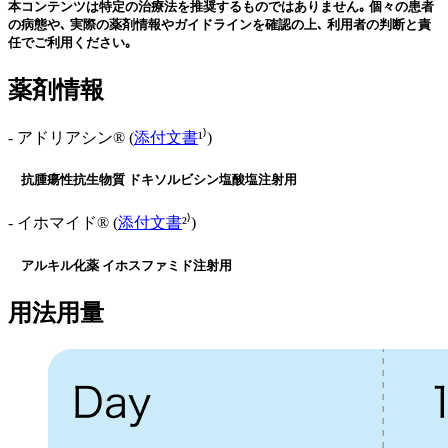
本コンテンツは特定の治療法を推奨するものではありません｡ 個々の患者
の病態や､ 実際の薬剤情報やガイドラインを確認の上､ 利用者の判断と責
任でご利用ください｡
薬剤情報
- アドリアシン® (
添付文書
¹⁾)
抗腫瘍性抗生物質 ドキソルビシン塩酸塩注射用
- イホマイド® (
添付文書
²⁾)
アルキル化薬 イホスファミド注射用
用法用量