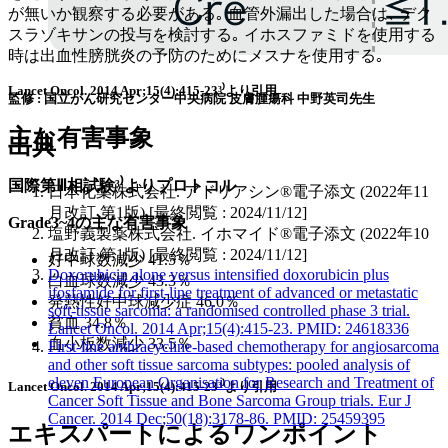
が無いか観察する必要がある｡ 血管外漏出した場合は､ デク
スラゾキサンの投与を検討する｡ イホスファミドを使用する
時は出血性膀胱炎の予防のためにメスナを使用する｡
Lancet Oncol. 2014 Apr;15(4):415-23³⁾より引用
監修 : 国立がん研究センター中央病院 皮膚腫瘍科 中野英司先生
主な有害事象
出典
国際第Ⅲ相試験³⁾よりプロトコル
日本化薬株式会社. アドリアシン®電子添文 (2022年11
月改訂 第1版) [最終閲覧 : 2024/11/12]
Grade3~4の
主な有害事象
塩野義製薬株式会社. イホマイド®電子添文 (2022年10
月改訂 第1版) [最終閲覧 : 2024/11/12]
好中球数減少 41.5％
Doxorubicin alone versus intensified doxorubicin plus
白血球数減少 43.3％
ifosfamide for first-line treatment of advanced or metastatic
発熱性好中球減少症 46.0％
soft-tissue sarcoma: a randomised controlled phase 3 trial.
貧血 34.8％
Lancet Oncol. 2014 Apr;15(4):415-23. PMID: 24618336
血小板数減少 33.5％
First-line anthracycline-based chemotherapy for angiosarcoma
and other soft tissue sarcoma subtypes: pooled analysis of
eleven European Organisation for Research and Treatment of
Lancet Oncol. 2014 Apr;15(4):415-23³⁾より引用
Cancer Soft Tissue and Bone Sarcoma Group trials. Eur J
Cancer. 2014 Dec;50(18):3178-86. PMID: 25459395
エキスパートによるワンポイント