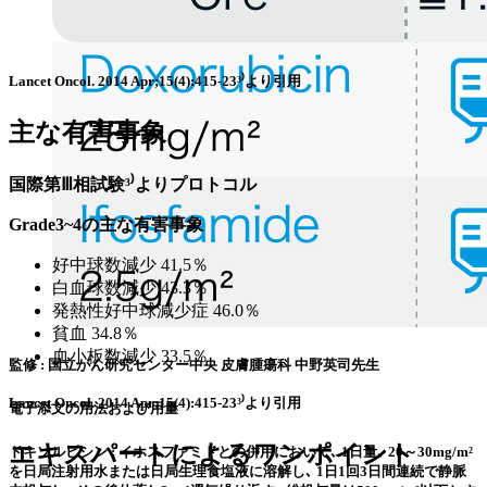
Lancet Oncol. 2014 Apr;15(4):415-23³⁾より引用
主な有害事象
国際第Ⅲ相試験³⁾よりプロトコル
Grade3~4の
主な有害事象
好中球数減少 41.5％
白血球数減少 43.3％
発熱性好中球減少症 46.0％
貧血 34.8％
血小板数減少 33.5％
監修 : 国立がん研究センター中央 皮膚腫瘍科 中野英司先生
Lancet Oncol. 2014 Apr;15(4):415-23³⁾より引用
電子添文の用法および用量
エキスパートによるワンポイント
ドキソルビシン : イホスファミドとの併用において､ 1日量､ 20～30mg/m²
を日局注射用水または日局生理食塩液に溶解し､ 1日1回3日間連続で静脈