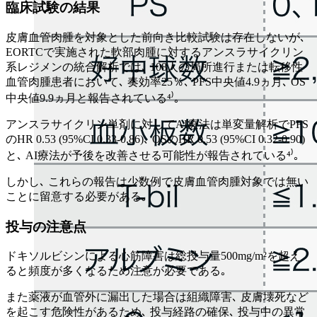
臨床試験の結果
皮膚血管肉腫を対象とした前向き比較試験は存在しないが､
EORTCで実施された軟部肉腫に対するアンスラサイクリン
系レジメンの統合解析では､ 108人の局所進行または転移性
血管肉腫患者において､ 奏効率25％､ PFS中央値4.9ヵ月､ OS
中央値9.9ヵ月と報告されている⁴⁾｡
アンスラサイクリン単剤に対してAI療法は単変量解析でPFS
のHR 0.53 (95%CI 0.33-0.86)､ OSのHR 0.53 (95%CI 0.32-0.90)
と､ AI療法が予後を改善させる可能性が報告されている⁴⁾｡
しかし､ これらの報告は少数例で皮膚血管肉腫対象では無い
ことに留意する必要がある｡
投与の注意点
ドキソルビシンによる心筋障害は総投与量500mg/m²を超え
ると頻度が多くなるため注意が必要である｡
また薬液が血管外に漏出した場合は組織障害､ 皮膚壊死など
を起こす危険性があるため､ 投与経路の確保､ 投与中の異常