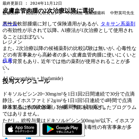
最終更新日 : 2024年11月12日
皮膚血管肉腫の2次治療以降に選択
監修医師 : 国立がん研究センター中央病院 皮膚腫瘍科  中野英司先生
ホーム
悪性骨軟部腫瘍に対して保険適用があるが､
タキサン系薬剤
の有効性が示されて以降､ AI療法が1次治療として使用され
ることはほぼない｡
レジメン
また､ 2次治療以降の候補薬剤の比較試験は無いが､ 心毒性な
どの有害事象から高齢者の多い皮膚血管肉腫に使いにくいと
皮膚
いう背景もあり､ 近年では他の薬剤が使用されることが多
い｡
AI (Doxorubicin + Ifosfamide)
投与スケジュール
ドキソルビシン20~30mg/m²を1日1回2日間連続で30分で点滴
静注､ イホスファミド2g/m²を1日1回5日連続で4時間で点滴
静注する｡ その後休薬し3~4週間毎に繰り返す｡
※本製品は疾病の診断・治療・予防を目的としたプログラム
ではありません。
ただし､ 総投与量はドキソルビシン500mg/m²以下､ イホスフ
ァミド1コース10g/m²以下とする｡ 血液毒性の有害事象が多
く､ 30％程度の症例で減量を要する³⁾｡