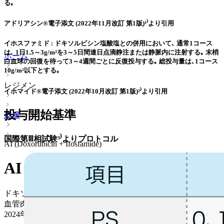
る｡
アドリアシン®電子添文 (2022年11月改訂 第1版)¹⁾より引用
イホスファミド : ドキソルビシン塩酸塩との併用において､ 通常1コース
は､ 1日1.5～3g/m²を3～5日間連日点滴静注または静脈内に注射する｡ 末梢
ホーム
白血球の回復を待って3～4週間ごとに反復投与する｡ 総投与量は､1コース
10g/m²以下とする｡
レジメン
イホマイド®電子添文 (2022年10月改訂 第1版)²⁾より引用
投与開始基準
皮膚
国際第Ⅲ相試験³⁾よりプロトコル
AI (Doxorubicin + Ifosfamide)
AI (Doxorubicin + Ifosfamide)
ドキソルビシン + イホスファミド
血管肉腫 > 進行期 二次治療以降
2024年11月12日
更新