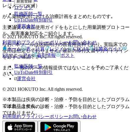
新規登録
レジメン（皮膚）
ログイン
監修医師一覧
がん薬物療法における治療計画をまとめたものです｡
UpToDate特別割引
運営会社
主要論文や適正使用ガイドをもとにした用量調整プロトコー
ル､ 有害事象対応をご紹介します｡
© 2021 HOKUTO Inc. All rights reserved.
利用規約
プライバシーポリシー
お問い合わせ
なお､ 本ツールは医師向けの教育用資料であり､ 実臨床での
ホーム
表・計算
レジメン
CTCAE
抗菌薬ガイド
使用は想定しておりません｡ 最新の添付文書やガイドライン
ERマニュアル
薬剤情報
ポスト
を必ずご確認下さい｡
監修医師一覧
また､ 一般の方への情報提供ではないことを予めご了承くだ
UpToDate特別割引
さい｡
運営会社
© 2021 HOKUTO Inc. All rights reserved.
※本製品は疾病の診断・治療・予防を目的としたプログラム
ではありません。
※本製品は疾病の診断・治療・予防を目的としたプログラム
ではありません。
利用規約
プライバシーポリシー
お問い合わせ