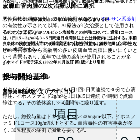
内投与し､ その後休薬し3～4週毎繰り返す｡ 総投与量は500mg/m²以下とす
皮膚血管肉腫の2次治療以降に選択
る｡
悪性骨軟部腫瘍に対して保険適用があるが､
タキサン系薬剤
アドリアシン®電子添文 (2022年11月改訂 第1版)¹⁾より引用
の有効性が示されて以降､ AI療法が1次治療として使用され
ることはほぼない｡
イホスファミド : ドキソルビシン塩酸塩との併用において､ 通常1コース
は､ 1日1.5～3g/m²を3～5日間連日点滴静注または静脈内に注射する｡ 末梢
また､ 2次治療以降の候補薬剤の比較試験は無いが､ 心毒性な
白血球の回復を待って3～4週間ごとに反復投与する｡ 総投与量は､1コース
10g/m²以下とする｡
どの有害事象から高齢者の多い皮膚血管肉腫に使いにくいと
いう背景もあり､ 近年では他の薬剤が使用されることが多
イホマイド®電子添文 (2022年10月改訂 第1版)²⁾より引用
い｡
投与開始基準
投与スケジュール
ドキソルビシン20~30mg/m²を1日1回2日間連続で30分で点滴
国際第Ⅲ相試験³⁾よりプロトコル
静注､ イホスファミド2g/m²を1日1回5日連続で4時間で点滴
静注する｡ その後休薬し3~4週間毎に繰り返す｡
ただし､ 総投与量はドキソルビシン500mg/m²以下､ イホスフ
ァミド1コース10g/m²以下とする｡ 血液毒性の有害事象が多
く､ 30％程度の症例で減量を要する³⁾｡