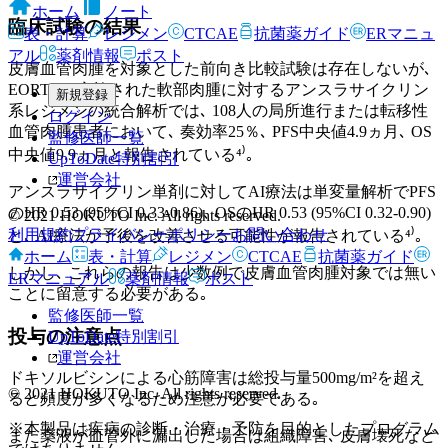
ホーム
ノート
臨床試験の結果
表・計算
レジメン
CTCAE
抗菌薬ガイド
ERマニュ
アル
薬剤情報
ポスト
皮膚血管肉腫を対象とした前向き比較試験は存在しないが､
EORTCで実施された軟部肉腫に対するアンスラサイクリン
新規登録
系レジメンの統合解析では､ 108人の局所進行または転移性
ログイン
血管肉腫患者において､ 奏効率25％､ PFS中央値4.9ヵ月､ OS
監修医師一覧
中央値9.9ヵ月と報告されている⁴⁾｡
UpToDate特別割引
運営会社
アンスラサイクリン単剤に対してAI療法は単変量解析でPFS
のHR 0.53 (95%CI 0.33-0.86)､ OSのHR 0.53 (95%CI 0.32-0.90)
© 2021 HOKUTO Inc. All rights reserved.
利用規約
プライバシーポリシー
お問い合わせ
と､ AI療法が予後を改善させる可能性が報告されている⁴⁾｡
ホーム
表・計算
レジメン
CTCAE
抗菌薬ガイド
しかし､ これらの報告は少数例で皮膚血管肉腫対象では無い
ERマニュアル
薬剤情報
ポスト
ことに留意する必要がある｡
監修医師一覧
投与の注意点
UpToDate特別割引
運営会社
ドキソルビシンによる心筋障害は総投与量500mg/m²を超え
© 2021 HOKUTO Inc. All rights reserved.
ると頻度が多くなるため注意が必要である｡
※本製品は疾病の診断・治療・予防を目的としたプログラム
また薬液が血管外に漏出した場合は組織障害､ 皮膚壊死など