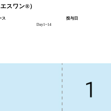
（ティーエスワン®）
ース
投与日
Day1~14
サメタゾン注射液3.3mg2A
mg50ｍL＋デキサメタゾン注射液3.3mg4A＋ファモチジン10