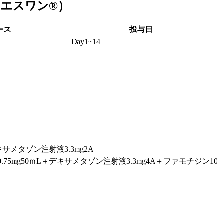
（ティーエスワン®）
ース
投与日
Day1~14
サメタゾン注射液3.3mg2A
mg50ｍL＋デキサメタゾン注射液3.3mg4A＋ファモチジン10