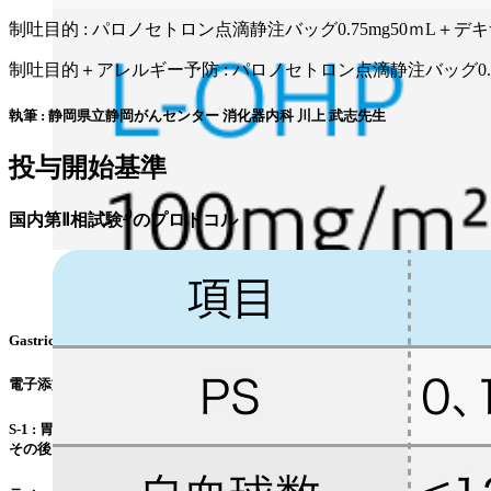
制吐目的 : パロノセトロン点滴静注バッグ0.75mg50ｍL＋デキ
制吐目的＋アレルギー予防 : パロノセトロン点滴静注バッグ0.75
執筆 : 静岡県立静岡がんセンター 消化器内科 川上 武志先生
投与開始基準
国内第Ⅱ相試験⁴⁾のプロトコル
Gastric Cancer. 2017 Jan;20(1):175-181⁴⁾より作図
電子添文の用法および用量
S-1 : 胃癌にはA法､ B法またはC法を使用する｡ [A法] 朝食後及び夕食後
その後14日間休薬する｡ これを1コースとして投与を繰り返す｡ [C法] 朝食