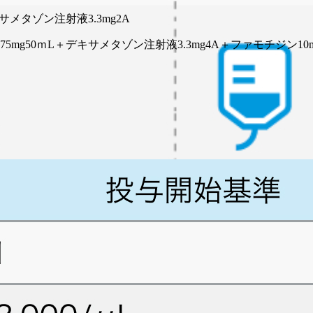
サメタゾン注射液3.3mg2A
mg50ｍL＋デキサメタゾン注射液3.3mg4A＋ファモチジン10
の1日2回､ 28日間連日経口投与し､ その後14日間休薬する｡ これを1コースとして
後及び夕食後の1日2回､ 14日間連日経口投与し､ その後7日間休薬する｡ これ