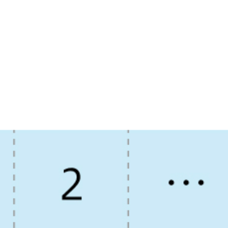
mg1A＋クロルフェニラミン5mg1A