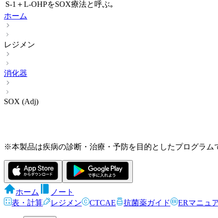
S-1＋L-OHPをSOX療法と呼ぶ｡
ホーム
レジメン
消化器
SOX (Adj)
※本製品は疾病の診断・治療・予防を目的としたプログラム
ホーム
ノート
表・計算
レジメン
CTCAE
抗菌薬ガイド
ERマニュ