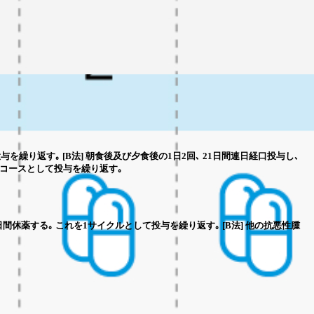
投与を繰り返す｡ [B法] 朝食後及び夕食後の1日2回､ 21日間連日経口投与し､
を1コースとして投与を繰り返す｡
3日間休薬する｡ これを1サイクルとして投与を繰り返す｡ [B法] 他の抗悪性腫