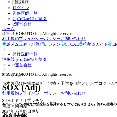
新規登録
ログイン
監修医師一覧
UpToDate特別割引
運営会社
ホーム
© 2021 HOKUTO Inc. All rights reserved.
利用規約
プライバシーポリシー
お問い合わせ
レジメン
ホーム
表・計算
レジメン
CTCAE
抗菌薬ガイド
E
監修医師一覧
消化器
UpToDate特別割引
運営会社
© 2021 HOKUTO Inc. All rights reserved.
SOX (Adj)
※本製品は疾病の診断・治療・予防を目的としたプログラム
SOX (Adj)
利用規約
プライバシーポリシー
お問い合わせ
S-1+オキサリプラチン
本コンテンツは特定の治療法を推奨するものではありません｡ 個々の患者の
胃癌 > 周術期
2024年05月07日
更新
薬剤情報