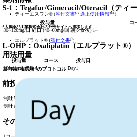
S-1：Tegafur/Gimeracil/Oteracil
ティーエスワン® (
添付文書
¹⁾/
適正使用情報
²⁾*)
投与量
コ
*大鵬薬品工業株式会社の外部サイトへ遷移します
80~120mg/日 経口 (40~60mg/回 朝夕食後)
1~
エルプラット® (
添付文書
³⁾)
L-OHP：Oxaliplatin（エルプラット®）
用法用量
投与量
コース
投与日
100mg/m² 点滴
1~
Day1
国内第Ⅱ相試験⁴⁾のプロトコル
前投薬
制吐目的：パロノセトロン点滴静注バッグ0.75mg50ｍL＋デキ
制吐目的＋アレルギー予防：パロノセトロン点滴静注バッグ0.75
その他
1コース21日間｡