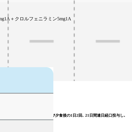
mg1A＋クロルフェニラミン5mg1A
投与を繰り返す｡ [B法] 朝食後及び夕食後の1日2回､ 21日間連日経口投与し､
を1コースとして投与を繰り返す｡