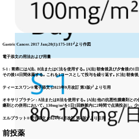
Gastric Cancer. 2017 Jan;20(1):175-181⁴⁾より作図
電子添文の用法および用量
S-1 : 胃癌にはA法､ B法またはC法を使用する｡ [A法] 朝食後及び夕食後
その後14日間休薬する｡ これを1コースとして投与を繰り返す｡ [C法] 朝食
ティーエスワン®電子添文 (2023年9月改訂 第3版)¹⁾ より引用
オキサリプラチン : A法またはB法を使用する｡ [A法] 他の抗悪性腫瘍剤との
瘍剤との併用において､ 130mg/m²を1日1回静脈内に2時間で点滴投与し､
エルプラット®電子添文 (2024年4月改訂 第4版)³⁾より引用
前投薬