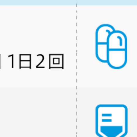
病態や､ 実際の薬剤情報やガイドラインを確認の上､ 利用者の判断と責任でご