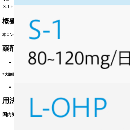
S-1＋L-OHPをSOX療法と呼ぶ｡
概要
本コンテンツは特定の治療法を推奨するものではありません｡ 個々の患者の
薬剤情報
ティーエスワン® (
添付文書
¹⁾/
適正使用情報
²⁾*)
*大鵬薬品工業株式会社の外部サイトへ遷移します
エルプラット® (
添付文書
³⁾)
用法用量
国内第Ⅱ相試験⁴⁾のプロトコル