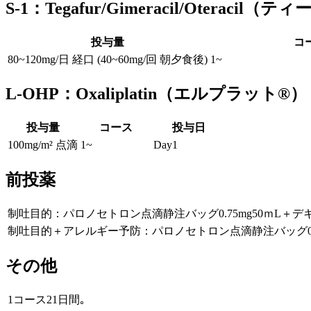
S-1：Tegafur/Gimeracil/Oteracil
投与量
コ
80~120mg/日 経口 (40~60mg/回 朝夕食後)
1~
L-OHP：Oxaliplatin（エルプラット®）
投与量
コース
投与日
100mg/m² 点滴
1~
Day1
前投薬
制吐目的：パロノセトロン点滴静注バッグ0.75mg50ｍL＋デキ
制吐目的＋アレルギー予防：パロノセトロン点滴静注バッグ0.75
その他
1コース21日間｡