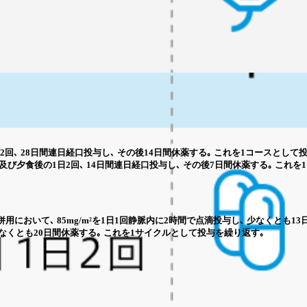
の1日2回､ 28日間連日経口投与し､ その後14日間休薬する｡ これを1コースとして
後及び夕食後の1日2回､ 14日間連日経口投与し､ その後7日間休薬する｡ これ
併用において､ 85mg/m²を1日1回静脈内に2時間で点滴投与し､ 少なくとも1
 少なくとも20日間休薬する｡ これを1サイクルとして投与を繰り返す｡