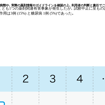
病態や､ 実際の薬剤情報やガイドラインを確認の上､ 利用者の判断と責任でご
なくとも1つの薬剤関連有害事象が発生したが､ 試験中止に至ものはなか
副作用は3例 (15%) と糖尿病 1例 (5%)であった｡