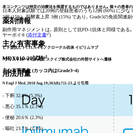
本コンテンツは特定の治療法を推奨するものではありません｡ 個々の患者の
日本人対象試験では20例の登録患者のうち12例 (60%) に少
3例 (15%)､ 肝酵素上昇 3例 (15%) であり､ Grade3の免疫関連
薬剤情報
副作用マネジメントは､ 原則として抗PD-1抗体と同様である｡
ヤーボイ® (
添付文書
¹⁾)
主な有害事象
ヒト型抗ヒトCTLA-4モノクローナル抗体 イピリムマブ
MDX010-20試験²⁾
*ブリストル･マイヤーズ スクイブ株式会社の外部サイトへ遷移
主な有害事象
(カッコ内はGrade3~4)
用法用量
N Engl J Med. 2010 Aug 19;363(8):711-23.より引用
- 下痢 32.8% (5.3%)
- 悪心 35.1％ (2.3%)
- 便秘 20.6％ (2.3%)
- 嘔吐 23.7％ (2.3%)