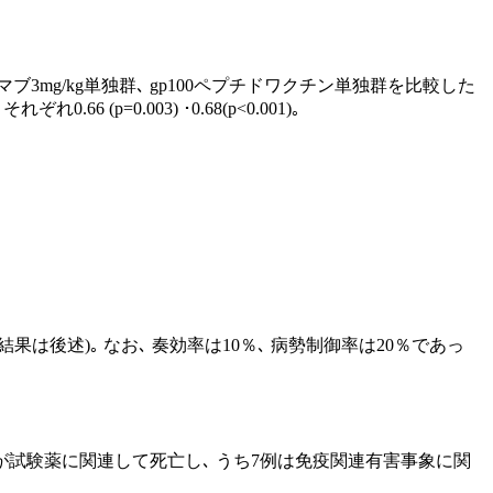
3mg/kg単独群､ gp100ペプチドワクチン単独群を比較した
p=0.003) ･0.68(p<0.001)｡
は後述)｡ なお､ 奏効率は10％､ 病勢制御率は20％であっ
.1%) が試験薬に関連して死亡し､ うち7例は免疫関連有害事象に関