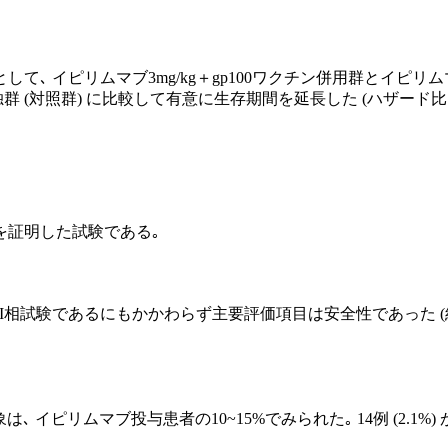
イピリムマブ3mg/kg＋gp100ワクチン併用群とイピリムマブ
群) に比較して有意に生存期間を延長した (ハザード比 それぞれ0.66 (
を証明した試験である｡
II相試験であるにもかかわらず主要評価項目は安全性であった (結果
事象は､ イピリムマブ投与患者の10~15%でみられた｡ 14例 (2