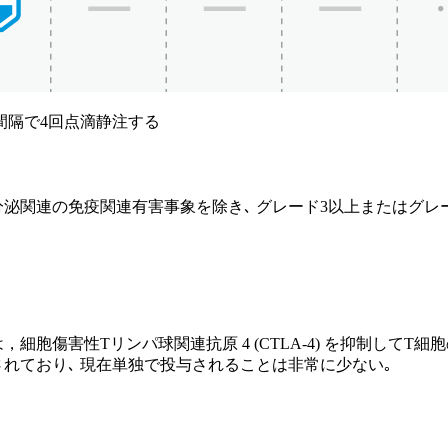
間間隔で4回点滴静注する
分泌関連の免疫関連有害事象を除き､ グレード3以上またはグ
細胞傷害性Tリンパ球関連抗原 4 (CTLA-4) を抑制してT
れており､ 現在単独で投与されることは非常に少ない｡