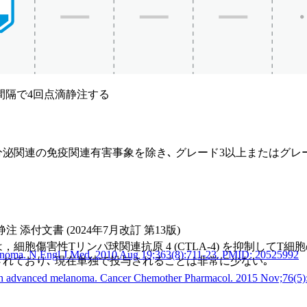
間間隔で4回点滴静注する
分泌関連の免疫関連有害事象を除き､ グレード3以上またはグ
添付文書 (2024年7月改訂 第13版)
細胞傷害性Tリンパ球関連抗原 4 (CTLA-4) を抑制してT
melanoma. N Engl J Med. 2010 Aug 19;363(8):711-23. PMID: 20525992
れており､ 現在単独で投与されることは非常に少ない｡
 with advanced melanoma. Cancer Chemother Pharmacol. 2015 Nov;76(