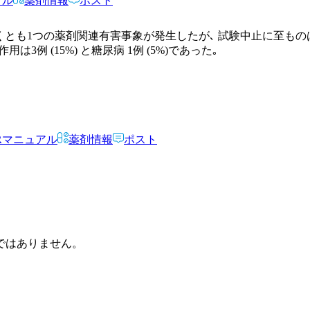
アル
薬剤情報
ポスト
なくとも1つの薬剤関連有害事象が発生したが､ 試験中止に至ものはなか
副作用は3例 (15%) と糖尿病 1例 (5%)であった｡
Rマニュアル
薬剤情報
ポスト
ではありません。