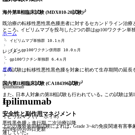
海外第Ⅲ相臨床試験 (MDX010-20試験)²⁾
既治療の転移性悪性黒色腫患者に対するセカンドライン治療として､ 
ところ､ イピリムマブを投与した2つの群はgp100ワクチン単独群 (対照
ホーム
 - イピリムマブ単独群 10.1ヵ月
 - イピ＋gp100ワクチン併用群 10.0ヵ月
レジメン
 - gp100ワクチン単独群 6.4ヵ月
皮膚
この試験は転移性悪性黒色腫を対象に初めて生存期間の延長
国内第II相臨床試験 (CA184396試験)³⁾
Ipilimumab
また､ 日本人対象の第II相試験も行われている｡ この試験は第
Ipilimumab
た｡
安全性と副作用マネジメント
イピリムマブ (ヤーボイ®)
悪性黒色腫 > 進行期 二次治療以降
上記の海外第III相試験によれば､ Grade 3~4の免疫関連有害
2024年09月09日
更新
連していた｡