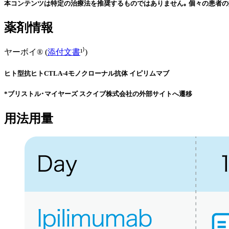
本コンテンツは特定の治療法を推奨するものではありません｡ 個々の患者の
薬剤情報
ヤーボイ® (
添付文書
¹⁾)
ヒト型抗ヒトCTLA-4モノクローナル抗体 イピリムマブ
*ブリストル･マイヤーズ スクイブ株式会社の外部サイトへ遷移
用法用量