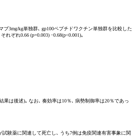
3mg/kg単独群､ gp100ペプチドワクチン単独群を比較した
p=0.003) ･0.68(p<0.001)｡
は後述)｡ なお､ 奏効率は10％､ 病勢制御率は20％であっ
.1%) が試験薬に関連して死亡し､ うち7例は免疫関連有害事象に関