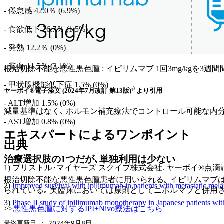
- 倦怠感 42.0％ (6.9%)
- 食欲低下 26.7％ (1.5%)
- 発熱 12.2％ (0%)
- 貧血 11.5％ (3.1%)
根治切除不能な悪性黒色腫 : イピリムマブ 1回3mg/kgを3週
- 甲状腺機能低下症 1.5% (0%)
ヤーボイ®電子添文 (2024年7月改訂 第13版)¹⁾ より引用
- ALT増加 1.5% (0%)
減量基準はなく､ ホルモン補充療法でコントロール可能な内
- AST増加 0.8% (0%)
エキスパートによるワンポイント
出典
治療選択肢の1つだが､単独利用は少ない
1) ブリストル･マイヤーズ スクイブ株式会社. ヤーボイ®点滴静注 
根治切除不能な悪性黒色腫患者に用いられる｡ イピリムマブは，
2)
Improved survival with ipilimumab in patients with metastatic 
られている｡ 実臨床においては原則としてニボルマブと併用さ
3)
Phase II study of ipilimumab monotherapy in Japanese patients
>>
悪性黒色腫に対するIPI+Nivo療法はこちら
最終更新日 : 2024年9月8日