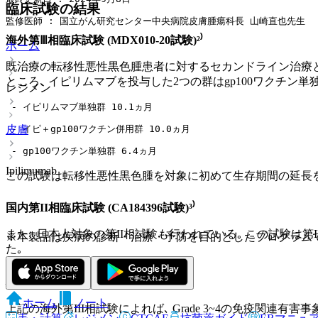
臨床試験の結果
監修医師 : 国立がん研究センター中央病院皮膚腫瘍科長 山崎直也先生
海外第Ⅲ相臨床試験 (MDX010-20試験)²⁾
ホーム
既治療の転移性悪性黒色腫患者に対するセカンドライン治療として､ 
ところ､ イピリムマブを投与した2つの群はgp100ワクチン単独群 (対照
レジメン
 - イピリムマブ単独群 10.1ヵ月
皮膚
 - イピ＋gp100ワクチン併用群 10.0ヵ月
 - gp100ワクチン単独群 6.4ヵ月
Ipilimumab
この試験は転移性悪性黒色腫を対象に初めて生存期間の延長
国内第II相臨床試験 (CA184396試験)³⁾
また､ 日本人対象の第II相試験も行われている｡ この試験は第
※本製品は疾病の診断・治療・予防を目的としたプログラム
た｡
安全性と副作用マネジメント
ホーム
ノート
上記の海外第III相試験によれば､ Grade 3~4の免疫関連有害