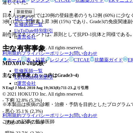
表・計算
レジメン
CTCAE
抗菌薬ガイド
ERマニュ
連していた｡
新規登録
日本人対象試験では20例の登録患者のうち12例 (60%) に少
ログイン
3例 (15%)､ 肝酵素上昇 3例 (15%) であり､ Grade3の免疫関連
監修医師一覧
UpToDate特別割引
副作用マネジメントは､ 原則として抗PD-1抗体と同様である｡
運営会社
主な有害事象
© 2021 HOKUTO Inc. All rights reserved.
利用規約
プライバシーポリシー
お問い合わせ
ホーム
表・計算
レジメン
CTCAE
抗菌薬ガイド
E
MDX010-20試験²⁾
監修医師一覧
主な有害事象
(カッコ内はGrade3~4)
UpToDate特別割引
運営会社
N Engl J Med. 2010 Aug 19;363(8):711-23.より引用
© 2021 HOKUTO Inc. All rights reserved.
- 下痢 32.8% (5.3%)
※本製品は疾病の診断・治療・予防を目的としたプログラム
- 悪心 35.1％ (2.3%)
利用規約
プライバシーポリシー
お問い合わせ
こちらの記事の監修医師
- 便秘 20.6％ (2.3%)