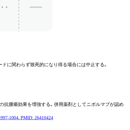
レードに関わらず致死的になり得る場合には中止する｡
細胞の抗腫瘍効果を増強する｡ 併用薬剤としてニボルマブが認め
5):997-1004. PMID: 26410424