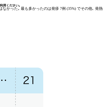
利用ください｡
った｡ 最も多かったのは発疹 7例 (35%) でその他､ 発熱