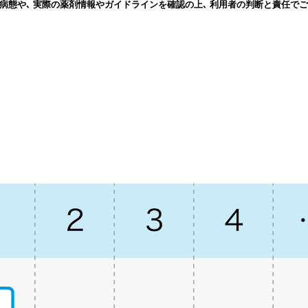
病態や､ 実際の薬剤情報やガイドラインを確認の上､ 利用者の判断と責任でご