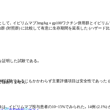
イピリムマブ3mg/kg＋gp100ワクチン併用群とイピリムマブ
群) に比較して有意に生存期間を延長した (ハザード比 それぞれ0.66 (
を証明した試験である｡
II相試験であるにもかかわらず主要評価項目は安全性であった (結果
ではありません。
事象は､ イピリムマブ投与患者の10~15%でみられた｡ 14例 (2