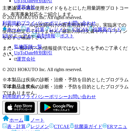
UpToDate特別割引
運営会社
主要論文や適正使用ガイドをもとにした用量調整プロトコー
ル､ 有害事象対応をご紹介します｡
© 2021 HOKUTO Inc. All rights reserved.
利用規約
プライバシーポリシー
お問い合わせ
なお､ 本ツールは医師向けの教育用資料であり､ 実臨床での
ホーム
表・計算
レジメン
CTCAE
抗菌薬ガイド
使用は想定しておりません｡ 最新の添付文書やガイドライン
ERマニュアル
薬剤情報
ポスト
を必ずご確認下さい｡
監修医師一覧
また､ 一般の方への情報提供ではないことを予めご了承くだ
UpToDate特別割引
さい｡
運営会社
© 2021 HOKUTO Inc. All rights reserved.
※本製品は疾病の診断・治療・予防を目的としたプログラム
ではありません。
※本製品は疾病の診断・治療・予防を目的としたプログラム
ではありません。
利用規約
プライバシーポリシー
お問い合わせ
ホーム
ノート
表・計算
レジメン
CTCAE
抗菌薬ガイド
ERマニュ