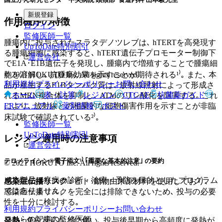
新規登録
作用機序の特徴
ログイン
監修医師一覧
腫瘍内に投与されたスラタデノツレブは､ hTERTを高発現す
UpToDate特別割引
る腫瘍細胞に感染すると､ hTERT遺伝子プロモーター制御下
運営会社
でE1A･E1B遺伝子を発現し､ 腫瘍内で増殖することで腫瘍細
© 2021 HOKUTO Inc. All rights reserved.
胞を溶解し､ 抗腫瘍効果を示すことが期待される¹⁾｡ また､ 本
利用規約
プライバシーポリシー
お問い合わせ
品が産生するE1Bタンパク質は､ 放射線照射によって形成さ
ホーム
表・計算
レジメン
CTCAE
抗菌薬ガイド
れるMRN複合体を抑制し､ ATMのリン酸化を阻害する｡ これ
ERマニュアル
により､ 放射線との相乗的な細胞傷害作用を示すことが非臨
薬剤情報
ポスト
床試験で確認されている²⁾｡
監修医師一覧
UpToDate特別割引
レジメン適用時の注意事項
運営会社
テロメライシン®電子添文¹⁾ ｢重要な基本的注意｣ の要約
© 2021 HOKUTO Inc. All rights reserved.
※本製品は疾病の診断・治療・予防を目的としたプログラム
感染症伝播リスク :
ヒト･動物由来原材料を使用しており､
ではありません。
感染症伝播リスクを完全には排除できないため､ 投与の必要
性を十分に検討する｡
利用規約
プライバシーポリシー
お問い合わせ
こちらの記事の監修医師
発熱 :
免疫反応などに伴い､ 投与後早期から高頻度に発熱が