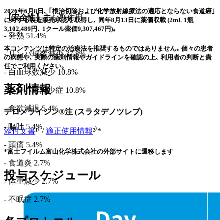
2026年6月8日､ ｢根治切除および化学放射線療法の適応とならない食道癌｣
【安全性】
主な副作用
に対する製造販売承認を取得し､ 同年8月13日に薬価収載 (2mL 1瓶
3,102,489円､ 1クール薬価9,307,467円)｡
- 発熱 51.4%
本コンテンツは特定の治療法を推奨するものではありません｡ 個々の患者
- リンパ球数減少 37.8%
の病態や､ 実際の薬剤情報やガイドラインを確認の上､ 利用者の判断と責
任でご利用ください｡
- 白血球数減少 10.8%
薬剤情報
- リンパ球減少症 10.8%
- 食欲減退 5.4%
テロメライシン®注 (スラタデノツレブ)
- 嘔吐 5.4%
添付文書
¹⁾ /
適正使用情報
²⁾*
- 頭痛 5.4%
*富士フイルム富山化学株式会社の外部サイトに遷移します
- 食道炎 2.7%
投与スケジュール
- 体重減少 2.7%
- 不眠症 2.7%