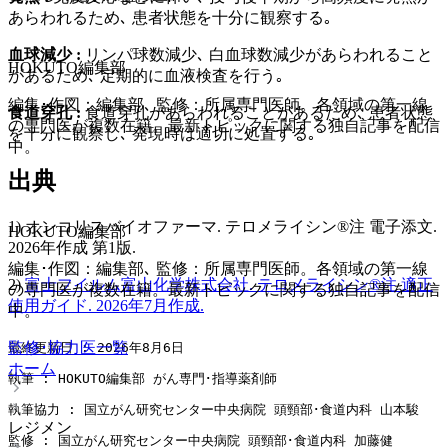
あらわれるため､ 患者状態を十分に観察する｡
血球減少 :
リンパ球数減少､ 白血球数減少があらわれること
HOKUTO編集部
があるため､ 定期的に血液検査を行う｡
編集･作図：編集部､ 監修：所属専門医師。各領域の第一線
食道穿孔 :
食道穿孔があらわれることがあるため､ 患者状態
の専門医が複数在籍。最新トピックに関する独自記事を配信
を十分に観察し､ 発現時は適切に処置する｡
中。
出典
1) オンコリスバイオファーマ. テロメライシン®注 電子添文.
HOKUTO編集部
2026年作成 第1版.
編集･作図：編集部､ 監修：所属専門医師。各領域の第一線
2)
富士フイルム富山化学株式会社. テロメライシン®注 適正
の専門医が複数在籍。最新トピックに関する独自記事を配信
使用ガイド. 2026年7月作成.
中。
監修･協力医一覧
最終更新日 : 2026年8月6日
ホーム
執筆 : HOKUTO編集部 がん専門･指導薬剤師
執筆協力 : 国立がん研究センター中央病院 頭頸部･食道内科 山本駿
レジメン
監修 : 国立がん研究センター中央病院 頭頸部･食道内科 加藤健