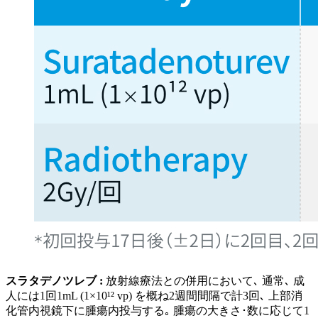
スラタデノツレブ :
放射線療法との併用において､ 通常､ 成
人には1回1mL (1×10¹² vp) を概ね2週間間隔で計3回､ 上部消
化管内視鏡下に腫瘍内投与する｡ 腫瘍の大きさ･数に応じて1