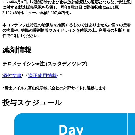
2026年6月8日､ ｢根治切除および化学放射線療法の適応とならない食道癌｣
に対する製造販売承認を取得し､ 同年8月13日に薬価収載 (2mL 1瓶
3,102,489円､ 1クール薬価9,307,467円)｡
本コンテンツは特定の治療法を推奨するものではありません｡ 個々の患者
の病態や､ 実際の薬剤情報やガイドラインを確認の上､ 利用者の判断と責
任でご利用ください｡
薬剤情報
テロメライシン®注 (スラタデノツレブ)
添付文書
¹⁾ /
適正使用情報
²⁾*
*富士フイルム富山化学株式会社の外部サイトに遷移します
投与スケジュール