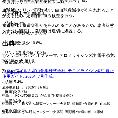
あらわれるため､ 患者状態を十分に観察する｡
18ヵ月まで 50.0% (90%CI 35.3–64.7)
血球減少 :
リンパ球数減少､ 白血球数減少があらわれること
【安全性】
主な副作用
があるため､ 定期的に血液検査を行う｡
- 発熱 51.4%
食道穿孔 :
食道穿孔があらわれることがあるため､ 患者状態
を十分に観察し､ 発現時は適切に処置する｡
- リンパ球数減少 37.8%
出典
- 白血球数減少 10.8%
- リンパ球減少症 10.8%
1) オンコリスバイオファーマ. テロメライシン®注 電子添文.
2026年作成 第1版.
- 食欲減退 5.4%
2)
富士フイルム富山化学株式会社. テロメライシン®注 適正
- 嘔吐 5.4%
使用ガイド. 2026年7月作成.
- 頭痛 5.4%
最終更新日 : 2026年8月6日
- 食道炎 2.7%
執筆 : HOKUTO編集部 がん専門･指導薬剤師
- 体重減少 2.7%
執筆協力 : 国立がん研究センター中央病院 頭頸部･食道内科 山本駿
- 不眠症 2.7%
監修 : 国立がん研究センター中央病院 頭頸部･食道内科 加藤健