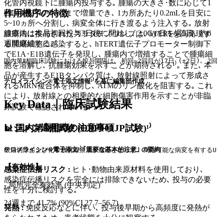
化管内視鏡下に腫瘍内投与する｡ 腫瘍の大きさ･数に応じて1
作用機序の特徴
回2mL (2×10¹² vp) まで増量でき､ 1カ所あたり0.2mLを目安に
5~10ヵ所へ分割し､ 病変全体に行き渡るよう注入する｡ 放射
線療法は本品初回投与3日後に開始し､ 2.0Gy/日を週5日､ 約6
腫瘍内に投与されたスラタデノツレブは､ hTERTを高発現す
週間継続する｡
る腫瘍細胞に感染すると､ hTERT遺伝子プロモーター制御下
でE1A･E1B遺伝子を発現し､ 腫瘍内で増殖することで腫瘍細
国内第Ⅱ相臨床試験における投与間隔は､ 初回~2回目が17日 (±2日)､ 2
胞を溶解し､ 抗腫瘍効果を示すことが期待される¹⁾｡ また､ 本
品が産生するE1Bタンパク質は､ 放射線照射によって形成さ
テロメライシン®電子添文情報¹⁾を基に編集部作成
れるMRN複合体を抑制し､ ATMのリン酸化を阻害する｡ これ
により､ 放射線との相乗的な細胞傷害作用を示すことが非臨
Key Data｜臨床試験結果
床試験で確認されている²⁾｡
レジメン適用時の注意事項
📊 国内第Ⅱ相試験 (OBP101JP試験)¹⁾
テロメライシン®電子添文¹⁾ ｢重要な基本的注意｣ の要約
根治切除および化学放射線療法が適応とならず､ 局注可能な病変を有するUICC
【有効性】
感染症伝播リスク :
ヒト･動物由来原材料を使用しており､
感染症伝播リスクを完全には排除できないため､ 投与の必要
- 局所完全奏効率 (中央判定)
性を十分に検討する｡
24週まで 41.7% (90%CI 27.7–56.7)
発熱 :
免疫反応などに伴い､ 投与後早期から高頻度に発熱が