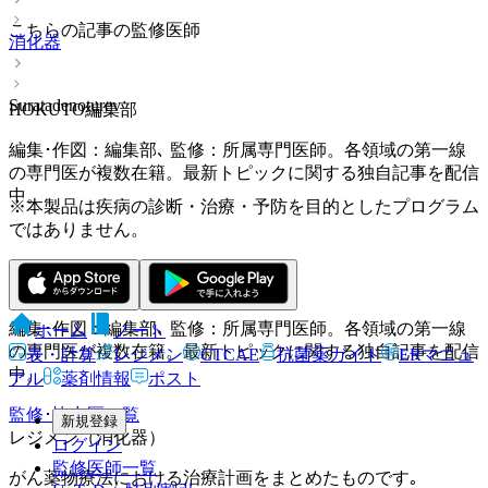
こちらの記事の監修医師
消化器
Suratadenoturev
HOKUTO編集部
編集･作図：編集部､ 監修：所属専門医師。各領域の第一線
の専門医が複数在籍。最新トピックに関する独自記事を配信
中。
※本製品は疾病の診断・治療・予防を目的としたプログラム
ではありません。
HOKUTO編集部
編集･作図：編集部､ 監修：所属専門医師。各領域の第一線
ホーム
ノート
の専門医が複数在籍。最新トピックに関する独自記事を配信
表・計算
レジメン
CTCAE
抗菌薬ガイド
ERマニュ
中。
アル
薬剤情報
ポスト
監修･協力医一覧
新規登録
レジメン（消化器）
ログイン
監修医師一覧
がん薬物療法における治療計画をまとめたものです｡