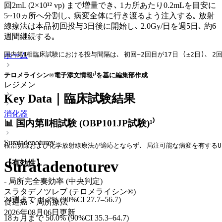
回2mL (2×10¹² vp) まで増量でき､ 1カ所あたり0.2mLを目安に
5~10ヵ所へ分割し､ 病変全体に行き渡るよう注入する｡ 放射
線療法は本品初回投与3日後に開始し､ 2.0Gy/日を週5日､ 約6
週間継続する｡
国内第Ⅱ相臨床試験における投与間隔は､ 初回~2回目が17日 (±2日)､ 2
ホーム
テロメライシン®電子添文情報¹⁾を基に編集部作成
レジメン
Key Data｜臨床試験結果
消化器
📊 国内第Ⅱ相試験 (OBP101JP試験)¹⁾
Suratadenoturev
根治切除および化学放射線療法が適応とならず､ 局注可能な病変を有するUICC
Suratadenoturev
【有効性】
- 局所完全奏効率 (中央判定)
スラタデノツレブ (テロメライシン®)
24週まで 41.7% (90%CI 27.7–56.7)
食道癌 > 局所療法
2026年08月06日
更新
18ヵ月まで 50.0% (90%CI 35.3–64.7)