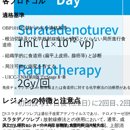
各プロトコル
適格基準
OBP101JP試験¹⁾の主な適格基準
- 根治切除及び化学放射線療法が適応とならない局所進行食
道癌
- 組織学的に食道癌 (扁平上皮癌､ 腺癌等) と診断
- 局注可能な病変を有する
- UICC-TNM第8版でcStage Ⅱ･Ⅲ
免疫チェックポイント阻害薬または食道癌に対する化学療法の治療歴がある患
レジメンの特徴と注意点
🧑‍⚕️スラタデノツレブは遺伝子改変アデノウイルスであり､ テロメラー
スラタデノツレブ :
放射線療法との併用において､ 通常､ 成
国立がん研究センター中央病院 頭頸部･食道内科 山本駿先生
人には1回1mL (1×10¹² vp) を概ね2週間間隔で計3回､ 上部消