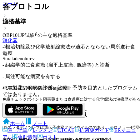
ホーム
各プロトコル
適格基準
レジメン
OBP101JP試験¹⁾の主な適格基準
消化器
- 根治切除及び化学放射線療法が適応とならない局所進行食
道癌
Suratadenoturev
- 組織学的に食道癌 (扁平上皮癌､ 腺癌等) と診断
- 局注可能な病変を有する
※本製品は疾病の診断・治療・予防を目的としたプログラム
- UICC-TNM第8版でcStage Ⅱ･Ⅲ
ではありません。
免疫チェックポイント阻害薬または食道癌に対する化学療法の治療歴がある患
レジメンの特徴と注意点
ホーム
ノート
🧑‍⚕️スラタデノツレブは遺伝子改変アデノウイルスであり､ テロメラー
表・計算
レジメン
CTCAE
抗菌薬ガイド
ERマニュ
アル
薬剤情報
ポスト
国立がん研究センター中央病院 頭頸部･食道内科 山本駿先生