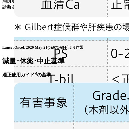
局所進行性または転移性の胆管癌の組織学的または細胞学的
診断ある18歳以上の患者で以下を満たすもの
Lancet Oncol. 2020 May;21(5):671-684³⁾より作図
減量･休薬･中止基準
適正使用ガイド²⁾の基準