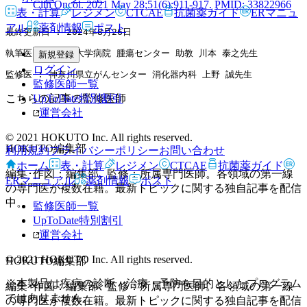
Clin Oncol. 2021 May 28;51(6):911-917.
PMID: 33822966
表・計算
レジメン
CTCAE
抗菌薬ガイド
ERマニュ
アル
薬剤情報
ポスト
最終更新日 : 2024年8月26日
執筆医 : 北海道大学病院 腫瘍センター 助教 川本 泰之先生
新規登録
ログイン
監修医 : 神奈川県立がんセンター 消化器内科 上野 誠先生
監修医師一覧
UpToDate特別割引
こちらの記事の監修医師
運営会社
© 2021 HOKUTO Inc. All rights reserved.
HOKUTO編集部
利用規約
プライバシーポリシー
お問い合わせ
ホーム
表・計算
レジメン
CTCAE
抗菌薬ガイド
編集･作図：編集部､ 監修：所属専門医師。各領域の第一線
ERマニュアル
薬剤情報
ポスト
の専門医が複数在籍。最新トピックに関する独自記事を配信
中。
監修医師一覧
UpToDate特別割引
運営会社
© 2021 HOKUTO Inc. All rights reserved.
HOKUTO編集部
※本製品は疾病の診断・治療・予防を目的としたプログラム
編集･作図：編集部､ 監修：所属専門医師。各領域の第一線
ではありません。
の専門医が複数在籍。最新トピックに関する独自記事を配信