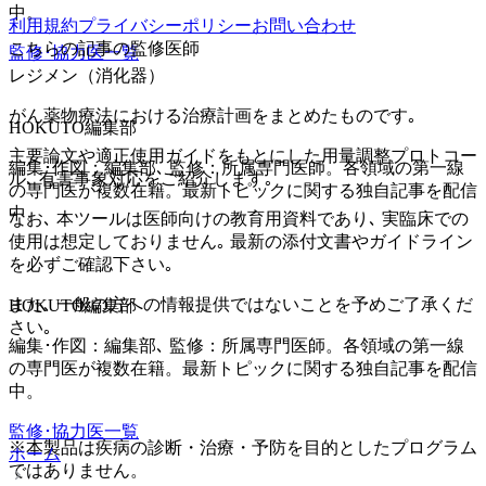
中。
利用規約
プライバシーポリシー
お問い合わせ
こちらの記事の監修医師
監修･協力医一覧
レジメン（消化器）
がん薬物療法における治療計画をまとめたものです｡
HOKUTO編集部
主要論文や適正使用ガイドをもとにした用量調整プロトコー
編集･作図：編集部､ 監修：所属専門医師。各領域の第一線
ル､ 有害事象対応をご紹介します｡
の専門医が複数在籍。最新トピックに関する独自記事を配信
中。
なお､ 本ツールは医師向けの教育用資料であり､ 実臨床での
使用は想定しておりません｡ 最新の添付文書やガイドライン
を必ずご確認下さい｡
また､ 一般の方への情報提供ではないことを予めご了承くだ
HOKUTO編集部
さい｡
編集･作図：編集部､ 監修：所属専門医師。各領域の第一線
の専門医が複数在籍。最新トピックに関する独自記事を配信
中。
監修･協力医一覧
※本製品は疾病の診断・治療・予防を目的としたプログラム
ホーム
ではありません。