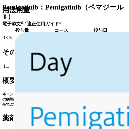
Pemigatinib：Pemigatinib（ペマジール
用法用量
®）
電子添文¹⁾ / 適正使用ガイド²⁾
投与量
コース
投与日
13.5mg/日 経口 分1
1~
Day1~14
その他
1コース21日間｡
概要
本コンテンツは特定の治療法を推奨するものではありません｡ 個々の患者
の病態や､ 実際の薬剤情報やガイドラインを確認の上､ 利用者の判断と責
任でご利用ください｡
薬剤情報