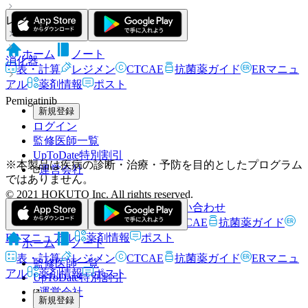
レジメン
ホーム
ノート
消化器
表・計算
レジメン
CTCAE
抗菌薬ガイド
ERマニュ
アル
薬剤情報
ポスト
Pemigatinib
新規登録
ログイン
監修医師一覧
UpToDate特別割引
※本製品は疾病の診断・治療・予防を目的としたプログラム
運営会社
ではありません。
© 2021 HOKUTO Inc. All rights reserved.
利用規約
プライバシーポリシー
お問い合わせ
ホーム
表・計算
レジメン
CTCAE
抗菌薬ガイド
ERマニュアル
薬剤情報
ポスト
ホーム
ノート
表・計算
レジメン
CTCAE
抗菌薬ガイド
ERマニュ
監修医師一覧
アル
薬剤情報
ポスト
UpToDate特別割引
運営会社
新規登録