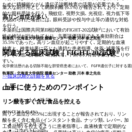
ために積極的ながん遺伝子診断検査の活用が必要である｡
重大な副作用として網膜剥離 (6.1%) が報告されており､ 定期
的な眼科受診を行う｡ 飛蚊症､ 視野欠損､ 光視症､ 視力低下等
高リン血症が多い
が認められた場合には､ 眼科受診や投与中止等の適切な対処
を行う｡
本薬剤は国際共同第II相試験のFIGHT-202試験³⁾において有効
性の検討が行われており､ 主要評価項目である奏効割合は
執筆医 : 北海道大学病院 腫瘍センター 助教 川本 泰之先生
35.5%であった｡ 高リン血症が起こりやすく､ 定期的な血液
検査と､ 検査結果に応じた適切な患者指導､ 休薬･減量等を行
関連する臨床試験｜FIGHT-202試験³⁾
う｡ その他､ 脱毛症､ 味覚異常､ 下痢等の有害事象が起こりや
すい｡
化学療法歴のある切除不能な胆管癌患者において､ FGFR遺伝子に対する選
執筆医 : 北海道大学病院 腫瘍センター 助教 川本 泰之先生
>>臨床試験の詳細を見る
上手に使うためのワンポイント
ORR
コホートA : 35.5%
リン酸を多く含む食品を控える
(95%CI 26·5-45·4%)
高リン血症が50.5%に出現することが報告されており､ リン
酸を多く含む食品 (インスタント食品､ ナッツ類､ レバー､ 加
コホートB : 0%
工食品等) を控えるように患者指導し､ 血液検査で定期的な
コホートC : 0%