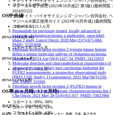
インサイト･バイオサイエンシズ･ジャパン合同会社. ペ
コホートC : 6%､ 0%
マジール®電子添文 (2023年10月改訂 第5版) [最終閲覧 :
2024/03/22]
OS
中央値
インサイト･バイオサイエンシズ･ジャパン合同会社. ペ
マジール®適正使用ガイド (2023年10月作成) [最終閲覧
: 2024/03/22]
コホートA : 21.1ヵ月
Pemigatinib for previously treated, locally advanced or
metastatic cholangiocarcinoma: a multicentre, open-label,
(95%CI 14.8ヵ月-NE)
phase 2 study. Lancet Oncol. 2020 May;21(5):671-684.
PMID: 32203698
コホートB : 6.7ヵ月
Fibroblast growth factor receptor 2 tyrosine kinase fusions
define a unique molecular subtype of cholangiocarcinoma.
Hepatology. 2014 Apr;59(4):1427-34. PMID: 24122810
(95%CI 2.1-10.6ヵ月)
Molecular detection and clinicopathological characteristics of
advanced/recurrent biliary tract carcinomas harboring the
コホートC : 4.0ヵ月
FGFR2 rearrangements: a prospective observational study
(PRELUDE Study). J Gastroenterol. 2021 Mar;56(3):250-
(95%CI 2.3-6.5ヵ月)
260. PMID: 331069
Fibroblast growth factor receptor 2 (FGFR2) fusions in
OS率 (6ヵ月時､ 12ヵ月時)
Japanese patients with intrahepatic cholangiocarcinoma.Jpn J
Clin Oncol. 2021 May 28;51(6):911-917.
PMID: 33822966
コホートA : 89%､ 68%
最終更新日 : 2024年8月26日
コホートB : 51%､ 23%
コホートC : 31%､ 13%
執筆医 : 北海道大学病院 腫瘍センター 助教 川本 泰之先生