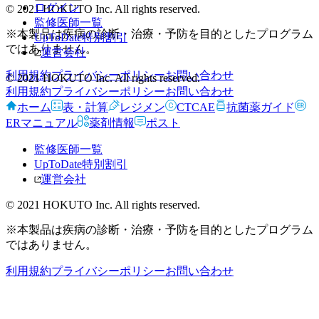
ログイン
© 2021 HOKUTO Inc. All rights reserved.
監修医師一覧
※本製品は疾病の診断・治療・予防を目的としたプログラム
UpToDate特別割引
ではありません。
運営会社
利用規約
プライバシーポリシー
お問い合わせ
© 2021 HOKUTO Inc. All rights reserved.
利用規約
プライバシーポリシー
お問い合わせ
ホーム
表・計算
レジメン
CTCAE
抗菌薬ガイド
ERマニュアル
薬剤情報
ポスト
監修医師一覧
UpToDate特別割引
運営会社
© 2021 HOKUTO Inc. All rights reserved.
※本製品は疾病の診断・治療・予防を目的としたプログラム
ではありません。
利用規約
プライバシーポリシー
お問い合わせ