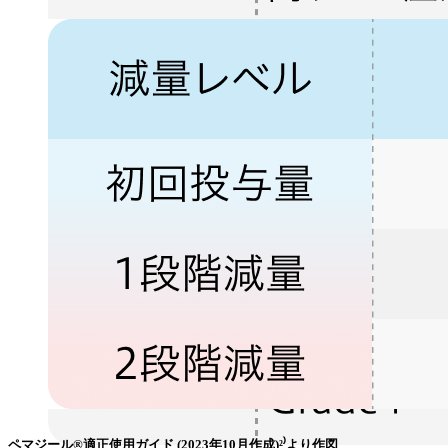
ペマジール®適正使用ガイド (2023年10月作成)²⁾より作図