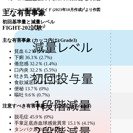
ペマジール®適正使用ガイド (2023年10月作成)²⁾より作図
主な有害事象
初回基準量と減量レベル
FIGHT-202試験³⁾
主な有害事象 (カッコ内は≧Grade3)
貧血 6.2％ (0.7%)
下痢 36.3％ (2.7%)
倦怠感 32.2％ (1.4%)
口内炎 32.2％ (5.5%)
吐き気 24.7％ (1.4%)
食欲減退 24.0％ (0.7%)
便秘 13.7％ (0%)
嘔吐 9.6％ (0.7%)
注意すべき有害事象 (カッコ内は≧Grade3)
脱毛症 45.9％ (0%)
手掌足底赤血球感覚異常 15.1％ (4.1%)
タンパク尿 0.7% (0.7%)