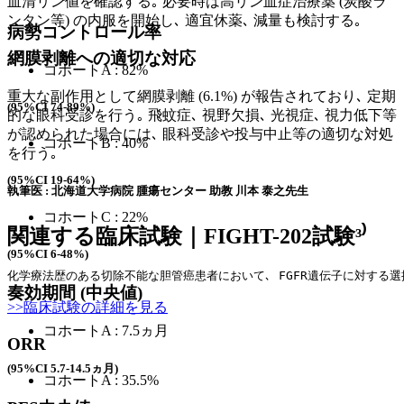
血清リン値を確認する｡ 必要時は高リン血症治療薬 (炭酸ラ
ンタン等) の内服を開始し､ 適宜休薬､ 減量も検討する｡
病勢コントロール率
網膜剥離への適切な対応
コホートA : 82%
重大な副作用として網膜剥離 (6.1%) が報告されており､ 定期
(95%CI 74-89%)
的な眼科受診を行う｡ 飛蚊症､ 視野欠損､ 光視症､ 視力低下等
が認められた場合には､ 眼科受診や投与中止等の適切な対処
コホートB : 40%
を行う｡
(95%CI 19-64%)
執筆医 : 北海道大学病院 腫瘍センター 助教 川本 泰之先生
コホートC : 22%
関連する臨床試験｜FIGHT-202試験³⁾
(95%CI 6-48%)
化学療法歴のある切除不能な胆管癌患者において､ FGFR遺伝子に対する選
奏効期間 (
中央値)
>>臨床試験の詳細を見る
コホートA : 7.5ヵ月
ORR
(95%CI 5.7-14.5ヵ月)
コホートA : 35.5%