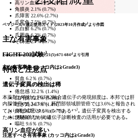
高リン血症 55.5% (0%)
角膜炎 2.1% (0.7%)
爪障害 22.6% (2.7%)
爪変色 7.5% (0.7%)
ペマジール®適正使用ガイド (2023年10月作成)²⁾より作図
爪白癬 6.2% (0.7%)
爪囲炎 6.2% (0.7%)
主な有害事象
その他 2.7% (0.7%)
FIGHT-202試験³⁾
Lancet Oncol. 2020 May;21(5):671-684³⁾より引用
主な有害事象 (カッコ内は≧Grade3)
特徴と注意点
貧血 6.2％ (0.7%)
遺伝子変異の検出は稀
下痢 36.3％ (2.7%)
倦怠感 32.2％ (1.4%)
本薬剤が有効なFGFR2融合遺伝子の発現頻度は､ 本邦では肝
口内炎 32.2％ (5.5%)
内胆管癌の5.3-13.6%､ 肝門部領域胆管癌では3.6%と報告され
吐き気 24.7％ (1.4%)
ており稀少フラクションである⁴⁻⁶⁾｡ 遺伝子変異を検出する
食欲減退 24.0％ (0.7%)
ために積極的ながん遺伝子診断検査の活用が必要である｡
便秘 13.7％ (0%)
嘔吐 9.6％ (0.7%)
高リン血症が多い
注意すべき有害事象 (カッコ内は≧Grade3)