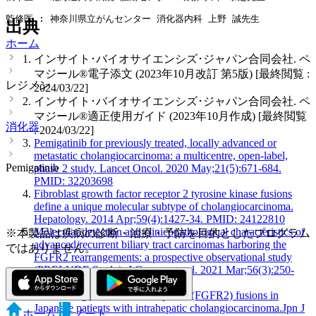
監修医 : 神奈川県立がんセンター 消化器内科 上野 誠先生
出典
ホーム
インサイト･バイオサイエンシズ･ジャパン合同会社. ペ
マジール®電子添文 (2023年10月改訂 第5版) [最終閲覧 :
レジメン
2024/03/22]
インサイト･バイオサイエンシズ･ジャパン合同会社. ペ
マジール®適正使用ガイド (2023年10月作成) [最終閲覧
消化器
: 2024/03/22]
Pemigatinib for previously treated, locally advanced or
metastatic cholangiocarcinoma: a multicentre, open-label,
Pemigatinib
phase 2 study. Lancet Oncol. 2020 May;21(5):671-684.
PMID: 32203698
Fibroblast growth factor receptor 2 tyrosine kinase fusions
define a unique molecular subtype of cholangiocarcinoma.
Hepatology. 2014 Apr;59(4):1427-34. PMID: 24122810
Molecular detection and clinicopathological characteristics of
※本製品は疾病の診断・治療・予防を目的としたプログラム
advanced/recurrent biliary tract carcinomas harboring the
ではありません。
FGFR2 rearrangements: a prospective observational study
(PRELUDE Study). J Gastroenterol. 2021 Mar;56(3):250-
260. PMID: 331069
Fibroblast growth factor receptor 2 (FGFR2) fusions in
Japanese patients with intrahepatic cholangiocarcinoma.Jpn J
ホーム
ノート