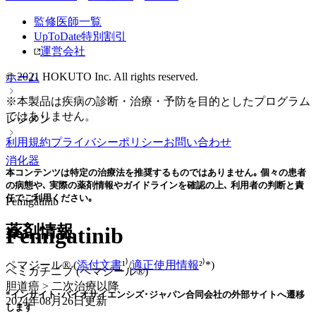
監修医師一覧
UpToDate特別割引
運営会社
© 2021 HOKUTO Inc. All rights reserved.
ホーム
※本製品は疾病の診断・治療・予防を目的としたプログラム
ではありません。
レジメン
利用規約
プライバシーポリシー
お問い合わせ
消化器
本コンテンツは特定の治療法を推奨するものではありません｡ 個々の患者
の病態や､ 実際の薬剤情報やガイドラインを確認の上､ 利用者の判断と責
任でご利用ください｡
Pemigatinib
薬剤情報
Pemigatinib
ペマジール® (
添付文書
¹⁾/
適正使用情報
²⁾*)
ペミガチニブ (ペマジール®)
胆道癌 > 二次治療以降
*インサイト･バイオサイエンシズ･ジャパン合同会社の外部サイトへ遷移
2024年08月26日
更新
します