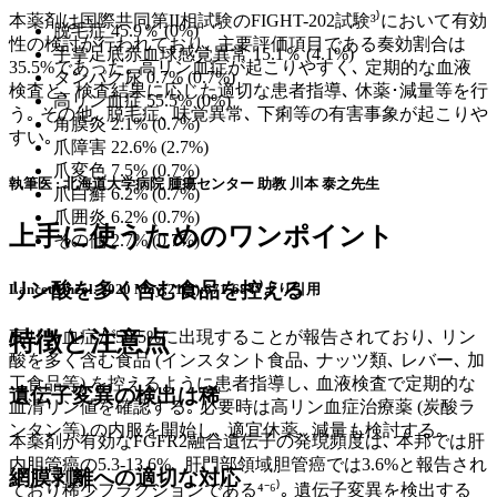
本薬剤は国際共同第II相試験のFIGHT-202試験³⁾において有効
脱毛症 45.9％ (0%)
性の検討が行われており､ 主要評価項目である奏効割合は
手掌足底赤血球感覚異常 15.1％ (4.1%)
35.5%であった｡ 高リン血症が起こりやすく､ 定期的な血液
タンパク尿 0.7% (0.7%)
検査と､ 検査結果に応じた適切な患者指導､ 休薬･減量等を行
高リン血症 55.5% (0%)
う｡ その他､ 脱毛症､ 味覚異常､ 下痢等の有害事象が起こりや
角膜炎 2.1% (0.7%)
すい｡
爪障害 22.6% (2.7%)
爪変色 7.5% (0.7%)
執筆医 : 北海道大学病院 腫瘍センター 助教 川本 泰之先生
爪白癬 6.2% (0.7%)
爪囲炎 6.2% (0.7%)
上手に使うためのワンポイント
その他 2.7% (0.7%)
リン酸を多く含む食品を控える
Lancet Oncol. 2020 May;21(5):671-684³⁾より引用
特徴と注意点
高リン血症が50.5%に出現することが報告されており､ リン
酸を多く含む食品 (インスタント食品､ ナッツ類､ レバー､ 加
工食品等) を控えるように患者指導し､ 血液検査で定期的な
遺伝子変異の検出は稀
血清リン値を確認する｡ 必要時は高リン血症治療薬 (炭酸ラ
ンタン等) の内服を開始し､ 適宜休薬､ 減量も検討する｡
本薬剤が有効なFGFR2融合遺伝子の発現頻度は､ 本邦では肝
内胆管癌の5.3-13.6%､ 肝門部領域胆管癌では3.6%と報告され
網膜剥離への適切な対応
ており稀少フラクションである⁴⁻⁶⁾｡ 遺伝子変異を検出する