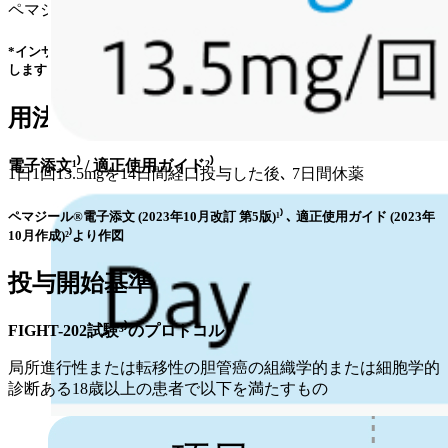
ペマジール® (
添付文書
¹⁾/
適正使用情報
²⁾*)
*インサイト･バイオサイエンシズ･ジャパン合同会社の外部サイトへ遷移
します
用法用量
電子添文¹⁾ / 適正使用ガイド²⁾
1日1回13.5mgを14日間経口投与した後､ 7日間休薬
ペマジール®電子添文 (2023年10月改訂 第5版)¹⁾ ､ 適正使用ガイド (2023年
10月作成)²⁾より作図
投与開始基準
FIGHT-202試験³⁾のプロトコル
局所進行性または転移性の胆管癌の組織学的または細胞学的
診断ある18歳以上の患者で以下を満たすもの