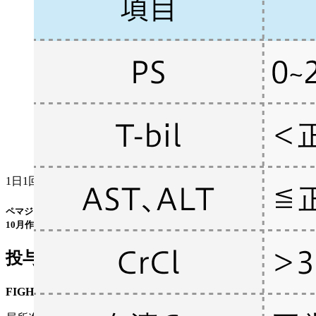
1日1回13.5mgを14日間経口投与した後､ 7日間休薬
ペマジール®電子添文 (2023年10月改訂 第5版)¹⁾ ､ 適正使用ガイド (2023年
10月作成)²⁾より作図
投与開始基準
FIGHT-202試験³⁾のプロトコル