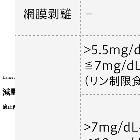
Lancet Oncol. 2020 May;21(5):671-684³⁾より作図
減量･休薬･中止基準
適正使用ガイド²⁾の基準