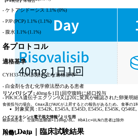
【FN発症】未報告¹⁾
- ケトアシドーシス 1.1% (0%)
- PJP (PCP) 1.1% (1.1%)
- 腹水 1.1% (1.1%)
各プロトコル
適格基準
CYH33-G201試験の主な適格基準¹⁾
- 白金剤を含む化学療法歴のある患者
リソバリシブ :
40mgを1日1回空腹時に経口投与
- PIK3CA遺伝子エクソン9又は20に変異が確認された卵巣明
食後投与の場合､ Cmax及びAUCが上昇するとの報告があるため､ 食事の
対象変異 : E542K, E545A, E545D, E545G, E545K, Q546E, 
ハイツエキシン®電子添文情報¹⁾より引用
糖尿病患者､ 空腹時血糖値>110mg/dL､ HbA1c>ULNの患者は除外
Key Data｜臨床試験結果
用量レベル