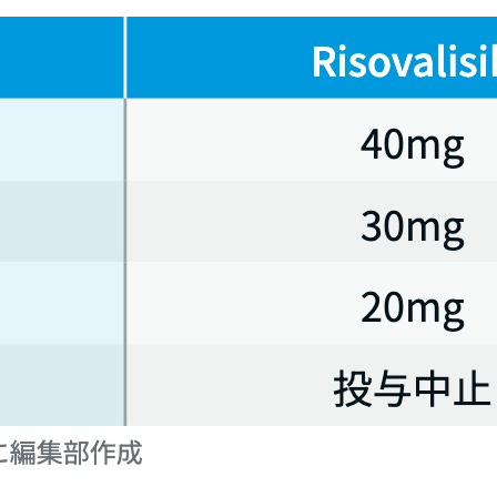
52例を含む) を対象とした国際共同第II相単群試験｡ PIK3CA遺伝子エク