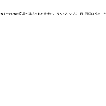
ソン9または20の変異が確認された患者に､ リソバリシブを1日1回経口投与した