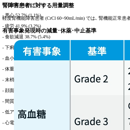
- 口内炎 68.8% (5.4%)
腎障害患者に対する用量調整
- 悪心 52.7% (1.1%)
軽度腎機能障害患者 (CrCl 60~90mL/min) では､ 腎機能正常
- 疲労 41.9% (3.2%)
有害事象発現時の減量･休薬･中止基準
- 食欲減退 38.7% (5.4%)
- 下痢 36.6% (6.5%)
- 血小板減少症 35.5% (4.3%)
- 体重減少 35.5% (7.5%)
- 末梢性浮腫 26.9% (3.2%)
- 顔面浮腫 15.1% (2.2%)
- 間質性肺疾患 8.6% (5.4%)
- 低アルブミン血症 5.4% (0%)
- 心電図QT延長 2.2% (0%)