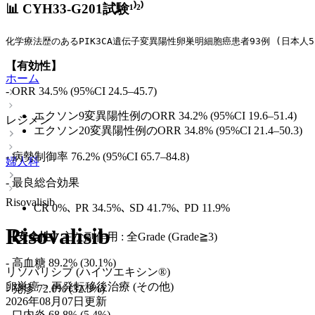
📊 CYH33-G201試験¹⁾²⁾
化学療法歴のあるPIK3CA遺伝子変異陽性卵巣明細胞癌患者93例 (日本人
【有効性】
ホーム
- ORR 34.5% (95%CI 24.5–45.7)
エクソン9変異陽性例のORR 34.2% (95%CI 19.6–51.4)
レジメン
エクソン20変異陽性例のORR 34.8% (95%CI 21.4–50.3)
- 病勢制御率 76.2% (95%CI 65.7–84.8)
婦人科
- 最良総合効果
Risovalisib
CR 0%､ PR 34.5%､ SD 41.7%､ PD 11.9%
Risovalisib
【安全性】
主な副作用 : 全Grade (Grade≧3)
- 高血糖 89.2% (30.1%)
リソバリシブ (ハイツエキシン®)
卵巣癌 > 再発転移後治療 (その他)
- 発疹 72.0% (32.3%)
2026年08月07日
更新
- 口内炎 68.8% (5.4%)