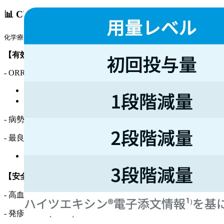
📊 CYH33-G201試験¹⁾²⁾
化学療法歴のあるPIK3CA遺伝子変異陽性卵巣明細胞癌患者93例 (日本人
【有効性】
- ORR 34.5% (95%CI 24.5–45.7)
エクソン9変異陽性例のORR 34.2% (95%CI 19.6–51.4)
エクソン20変異陽性例のORR 34.8% (95%CI 21.4–50.3)
- 病勢制御率 76.2% (95%CI 65.7–84.8)
- 最良総合効果
CR 0%､ PR 34.5%､ SD 41.7%､ PD 11.9%
【安全性】
主な副作用 : 全Grade (Grade≧3)
- 高血糖 89.2% (30.1%)
- 発疹 72.0% (32.3%)