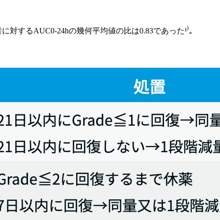
患者に対するAUC0-24hの幾何平均値の比は0.83であった¹⁾｡