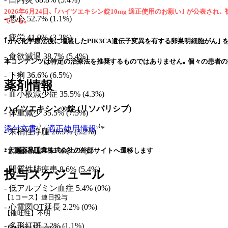
2026年6月24日､ ｢ハイツエキシン錠10mg 適正使用のお願い｣ が
- 悪心 52.7% (1.1%)
ている｡
- 疲労 41.9% (3.2%)
｢がん化学療法後に増悪したPIK3CA遺伝子変異を有する卵巣明細胞がん｣ を対象に､ 2
- 食欲減退 38.7% (5.4%)
本コンテンツは特定の治療法を推奨するものではありません｡ 個々の患者の
- 下痢 36.6% (6.5%)
薬剤情報
- 血小板減少症 35.5% (4.3%)
ハイツエキシン®錠 (リソバリシブ)
- 体重減少 35.5% (7.5%)
添付文書
¹⁾ /
適正使用情報
²⁾*
- 末梢性浮腫 26.9% (3.2%)
- 顔面浮腫 15.1% (2.2%)
*大鵬薬品工業株式会社の外部サイトへ遷移します
- 間質性肺疾患 8.6% (5.4%)
投与スケジュール
- 低アルブミン血症 5.4% (0%)
【1コース】連日投与
- 心電図QT延長 2.2% (0%)
【催吐性】不明
- 多形紅斑 2.2% (1.1%)