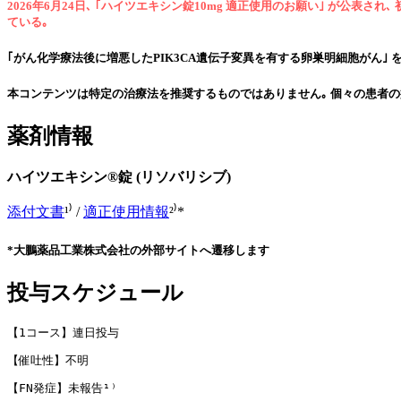
2026年6月24日､ ｢ハイツエキシン錠10mg 適正使用のお願い｣ が
ている｡
｢がん化学療法後に増悪したPIK3CA遺伝子変異を有する卵巣明細胞がん｣ を対象に､ 2
本コンテンツは特定の治療法を推奨するものではありません｡ 個々の患者の
薬剤情報
ハイツエキシン®錠 (リソバリシブ)
添付文書
¹⁾ /
適正使用情報
²⁾*
*大鵬薬品工業株式会社の外部サイトへ遷移します
投与スケジュール
【1コース】連日投与
【催吐性】不明
【FN発症】未報告¹⁾