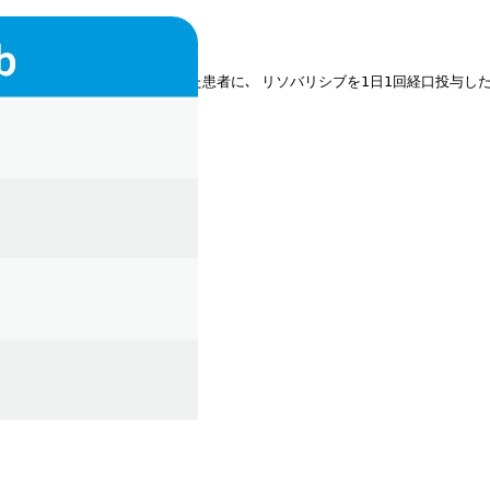
ソン9または20の変異が確認された患者に､ リソバリシブを1日1回経口投与した