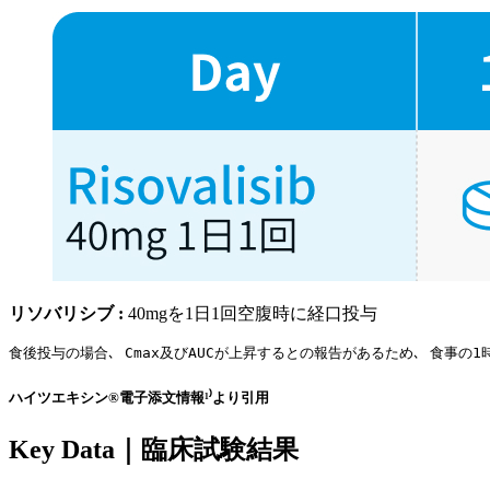
リソバリシブ :
40mgを1日1回空腹時に経口投与
食後投与の場合､ Cmax及びAUCが上昇するとの報告があるため､ 食事の
ハイツエキシン®電子添文情報¹⁾より引用
Key Data｜臨床試験結果