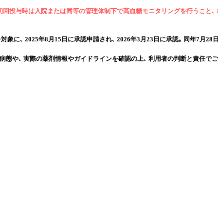
公表され､ 初回投与時は入院または同等の管理体制下で高血糖モニタリングを行う
025年8月15日に承認申請され､ 2026年3月23日に承認｡ 同年7月28日に発売 (薬
病態や､ 実際の薬剤情報やガイドラインを確認の上､ 利用者の判断と責任でご