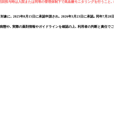
公表され､ 初回投与時は入院または同等の管理体制下で高血糖モニタリングを行う
025年8月15日に承認申請され､ 2026年3月23日に承認｡ 同年7月28日に発売 (薬
病態や､ 実際の薬剤情報やガイドラインを確認の上､ 利用者の判断と責任でご