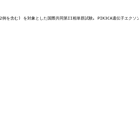
52例を含む) を対象とした国際共同第II相単群試験｡ PIK3CA遺伝子エク