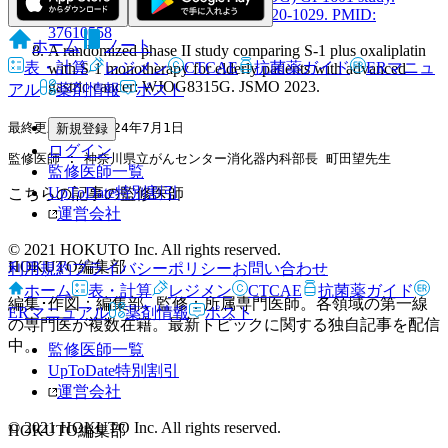
Gastric Cancer. 2023 Nov;26(6):1020-1029. PMID:
37610558
ホーム
ノート
A randomized phase II study comparing S-1 plus oxaliplatin
表・計算
レジメン
CTCAE
抗菌薬ガイド
ERマニュ
with S-1 monotherapy for elderly patients with advanced
gastric cancer: WJOG8315G. JSMO 2023.
アル
薬剤情報
ポスト
最終更新日 : 2024年7月1日
新規登録
ログイン
監修医師 : 神奈川県立がんセンター消化器内科部長 町田望先生
監修医師一覧
UpToDate特別割引
こちらの記事の監修医師
運営会社
© 2021 HOKUTO Inc. All rights reserved.
HOKUTO編集部
利用規約
プライバシーポリシー
お問い合わせ
ホーム
表・計算
レジメン
CTCAE
抗菌薬ガイド
編集･作図：編集部､ 監修：所属専門医師。各領域の第一線
ERマニュアル
薬剤情報
ポスト
の専門医が複数在籍。最新トピックに関する独自記事を配信
中。
監修医師一覧
UpToDate特別割引
運営会社
© 2021 HOKUTO Inc. All rights reserved.
HOKUTO編集部