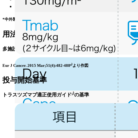
ハーセプチン® (
添付文書
⁴⁾ /
適正使用情報
⁵⁾*)
*中外製薬株式会社の外部サイトへ遷移します
用法用量
多施設共同第II相試験⁶⁾のプロトコル
Eur J Cancer. 2015 Mar;51(4):482-488⁶⁾より作図
投与開始基準
トラスツズマブ適正使用ガイド⁵⁾の基準