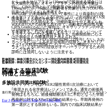
から､ オキサリプラチン130mg/m²で投与する場合には
も大腸癌の場合､ オキサリプラチンの初回投与量は
特に､ CINV予防として3剤併用 (NK1拮抗薬＋5HT3拮
130mg/m²だが､ 70歳以上高齢者を対象としたTCOG GI-
抗薬+ステロイド) を考慮する｡
1601試験⁷⁾の初期解析において毒性により両薬剤の1段
オキサリプラチンによるCIPNにより､ 2次治療のPTX投
階減量による継続を結論づけられた｡ S-1における
与が困難になる時がある｡ 治療効果が十分と考えられ､
WJOG8315G⁸⁾の結果と合わせて､ 高齢者の初回投与量
CIPN Grade2となった場合は､ オキサリプラチンの中止
は100mg/m²が妥当かもしれない｡
を考慮する｡ 上記を考慮しオキサリプラチンについて
トラスツズマブは心毒性を有する｡ 治療開始前に心エ
は計画中止も治療選択肢と考えられる｡
コーを実施し､ LVEF<50%の症例には投与しない｡ おお
カペシタビンによる手足症候群の症状と､ オキサリプ
よそ3ヵ月程度の間隔で､ 心エコーで心機能のスクリー
ラチンによるCIPNの症状がオーバーラップするため問
ニングを行う｡
診時には混同しないように注意する｡
監修医師 : 神奈川県立がんセンター消化器内科部長 町田望先生
監修医師 : 神奈川県立がんセンター消化器内科部長 町田望先生
関連する臨床試験
特徴と注意点
多施設共同第II相試験⁶⁾
ガイドラインでは､ HER2陽性胃癌1次治療において
｢推奨される化学療法レジメン｣ である｡ 通常の術後再
進行胃がんに対するトラスツズマブとカペシタビンおよびオキサリプラチンの併用
発例はもちろん､ 術後補助療法S-1に不応となった早期
再発例に対するXParTS試験の結果から､ 早期再発例の
Eur J Cancer. 2015 Mar;51(4):482-488.
第一選択とする医師もいる｡ 国内での臨床試験結果が