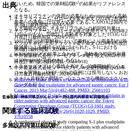
ないため､ 韓国での第Ⅱ相試験⁶⁾の結果がリファレンス
出典
となる｡
オキサリプラチンの併用が必要なためvulnerableな高齢
チェプラファーム. ゼローダ®電子添文 (2024年2月改訂
患者への適用には注意が必要である｡ CAPOXは国内で
第3版) [最終閲覧 : 2024/5/10]
も大腸癌の場合､ オキサリプラチンの初回投与量は
チェプラファーム. ゼローダ®適正使用ガイド (2024年2
130mg/m²だが､ 70歳以上高齢者を対象としたTCOG GI-
月改訂) [最終閲覧 : 2024/5/10]
1601試験⁷⁾の初期解析において毒性により両薬剤の1段
ヤクルト本社. エルプラット®電子添文 (2024年4月改訂
階減量による継続を結論づけられた｡ S-1における
第4版) [最終閲覧 : 2024/04/17]
WJOG8315G⁸⁾の結果と合わせて､ 高齢者の初回投与量
中外製薬株式会社. ハーセプチン®電子添文 (2022年12
は100mg/m²が妥当かもしれない｡
月改訂 第5版) [最終閲覧 : 2024/6/18]
トラスツズマブは心毒性を有する｡ 治療開始前に心エ
中外製薬株式会社. ハーセプチン®安全性情報 (2023年
コーを実施し､ LVEF<50%の症例には投与しない｡ おお
12月改訂) [最終閲覧 : 2024/6/18]
よそ3ヵ月程度の間隔で､ 心エコーで心機能のスクリー
Multicenter phase II study of trastuzumab in combination with
ニングを行う｡
capecitabine and oxaliplatin for advanced gastric cancer. Eur J
Cancer. 2015 Mar;51(4):482-488. PMID: 25661103
Multicenter phase II study of capecitabine plus oxaliplatin in
監修医師 : 神奈川県立がんセンター消化器内科部長 町田望先生
older patients with advanced gastric cancer: the Tokyo
Cooperative Oncology Group (TCOG) GI-1601 study.
関連する臨床試験
Gastric Cancer. 2023 Nov;26(6):1020-1029. PMID:
37610558
A randomized phase II study comparing S-1 plus oxaliplatin
多施設共同第II相試験⁶⁾
with S-1 monotherapy for elderly patients with advanced