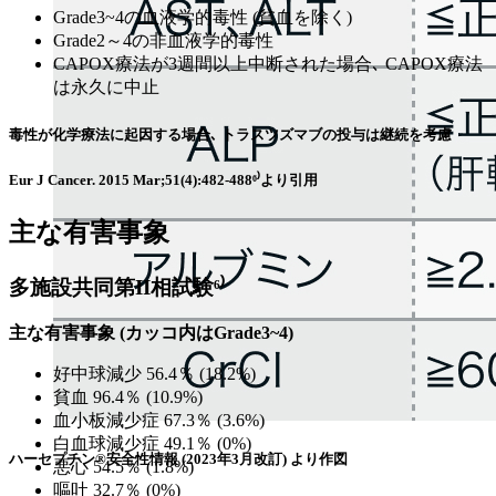
Grade3~4の血液学的毒性 (貧血を除く)
Grade2～4の非血液学的毒性
CAPOX療法が3週間以上中断された場合､ CAPOX療法
は永久に中止
毒性が化学療法に起因する場合､ トラスツズマブの投与は継続を考慮
Eur J Cancer. 2015 Mar;51(4):482-488⁶⁾より引用
主な有害事象
多施設共同第II相試験⁶⁾
主な有害事象
(カッコ内はGrade3~4)
好中球減少 56.4％ (18.2%)
貧血 96.4％ (10.9%)
血小板減少症 67.3％ (3.6%)
白血球減少症 49.1％ (0%)
ハーセプチン®安全性情報 (2023年3月改訂) より作図
悪心 54.5％ (1.8%)
嘔吐 32.7％ (0%)