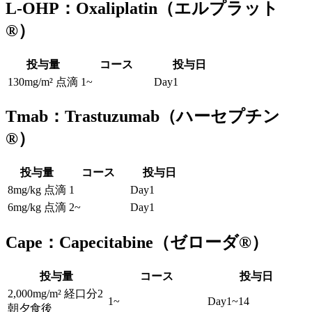
L-OHP：Oxaliplatin（エルプラット
®）
投与量
コース
投与日
130mg/m² 点滴
1~
Day1
Tmab：Trastuzumab（ハーセプチン
®）
投与量
コース
投与日
8mg/kg 点滴
1
Day1
6mg/kg 点滴
2~
Day1
Cape：Capecitabine（ゼローダ®）
投与量
コース
投与日
2,000mg/m² 経口分2
1~
Day1~14
朝夕食後