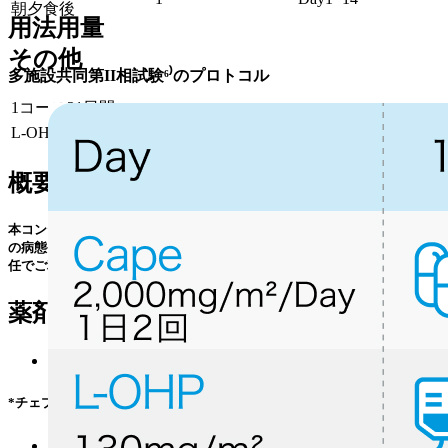
朝夕食後
用法用量
その他
多施設共同第II相試験⁶⁾のプロトコル
1コース21日間｡
L-OHP＋ CapeをCAPOXと呼ぶ｡
概要
本コンテンツは特定の治療法を推奨するものではありません｡ 個々の患者
の病態や､ 実際の薬剤情報やガイドラインを確認の上､ 利用者の判断と責
任でご利用ください｡
薬剤情報
ゼローダ® (
添付文書
¹⁾/
適正使用情報
²⁾*)
*チェプラファームの外部サイトへ遷移します
エルプラット® (
添付文書
³⁾)