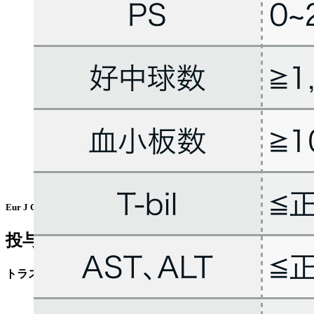
Eur J Cancer. 2015 Mar;51(4):482-488⁶⁾より作図
投与開始基準
トラスツズマブ適正使用ガイド⁵⁾の基準