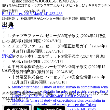
gastric cancer: WJOG8315G. JSMO 2023.
進行胃がんに対するトラスツズマブとカペシタビンおよびオキサリプラチンの併用
最終更新日 : 2024年7月1日
Eur J Cancer. 2015 Mar;51(4):482-488.
監修医師 : 神奈川県立がんセンター消化器内科部長 町田望先生
出典
ホーム
チェプラファーム. ゼローダ®電子添文 (2024年2月改訂
第3版) [最終閲覧 : 2024/5/10]
レジメン
チェプラファーム. ゼローダ®適正使用ガイド (2024年2
月改訂) [最終閲覧 : 2024/5/10]
消化器
ヤクルト本社. エルプラット®電子添文 (2024年4月改訂
第4版) [最終閲覧 : 2024/04/17]
中外製薬株式会社. ハーセプチン®電子添文 (2022年12
CAPOX + T-mab
月改訂 第5版) [最終閲覧 : 2024/6/18]
中外製薬株式会社. ハーセプチン®安全性情報 (2023年
12月改訂) [最終閲覧 : 2024/6/18]
Multicenter phase II study of trastuzumab in combination with
capecitabine and oxaliplatin for advanced gastric cancer. Eur J
※本製品は疾病の診断・治療・予防を目的としたプログラム
Cancer. 2015 Mar;51(4):482-488. PMID: 25661103
ではありません。
Multicenter phase II study of capecitabine plus oxaliplatin in
older patients with advanced gastric cancer: the Tokyo
Cooperative Oncology Group (TCOG) GI-1601 study.