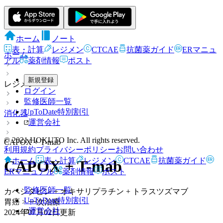
ホーム
ノート
表・計算
レジメン
CTCAE
抗菌薬ガイド
ERマニュ
ホーム
アル
薬剤情報
ポスト
新規登録
レジメン
ログイン
監修医師一覧
UpToDate特別割引
消化器
運営会社
© 2021 HOKUTO Inc. All rights reserved.
CAPOX + T-mab
利用規約
プライバシーポリシー
お問い合わせ
ホーム
表・計算
レジメン
CTCAE
抗菌薬ガイド
CAPOX + T-mab
ERマニュアル
薬剤情報
ポスト
監修医師一覧
カペシタビン + オキサリプラチン + トラスツズマブ
UpToDate特別割引
胃癌 > 一次治療
運営会社
2024年07月02日
更新