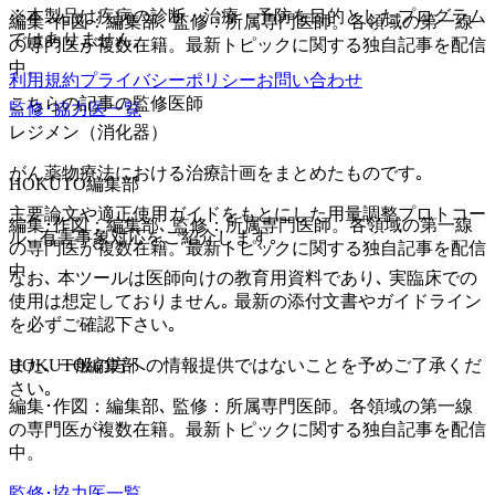
※本製品は疾病の診断・治療・予防を目的としたプログラム
編集･作図：編集部､ 監修：所属専門医師。各領域の第一線
ではありません。
の専門医が複数在籍。最新トピックに関する独自記事を配信
中。
利用規約
プライバシーポリシー
お問い合わせ
こちらの記事の監修医師
監修･協力医一覧
レジメン（消化器）
がん薬物療法における治療計画をまとめたものです｡
HOKUTO編集部
主要論文や適正使用ガイドをもとにした用量調整プロトコー
編集･作図：編集部､ 監修：所属専門医師。各領域の第一線
ル､ 有害事象対応をご紹介します｡
の専門医が複数在籍。最新トピックに関する独自記事を配信
中。
なお､ 本ツールは医師向けの教育用資料であり､ 実臨床での
使用は想定しておりません｡ 最新の添付文書やガイドライン
を必ずご確認下さい｡
また､ 一般の方への情報提供ではないことを予めご了承くだ
HOKUTO編集部
さい｡
編集･作図：編集部､ 監修：所属専門医師。各領域の第一線
の専門医が複数在籍。最新トピックに関する独自記事を配信
中。
監修･協力医一覧