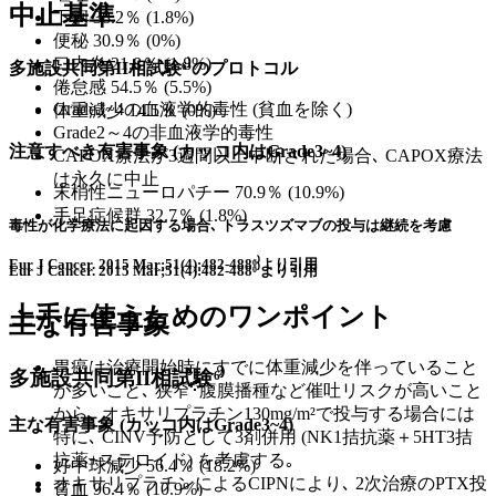
中止基準
下痢 38.2％ (1.8%)
便秘 30.9％ (0%)
口内炎 21.8％ (1.8%)
多施設共同第II相試験⁶⁾のプロトコル
倦怠感 54.5％ (5.5%)
Grade3~4の血液学的毒性 (貧血を除く)
体重減少 14.5％ (0%)
Grade2～4の非血液学的毒性
注意すべき有害事象
(カッコ内はGrade3~4)
CAPOX療法が3週間以上中断された場合､ CAPOX療法
は永久に中止
末梢性ニューロパチー 70.9％ (10.9%)
手足症候群 32.7％ (1.8%)
毒性が化学療法に起因する場合､ トラスツズマブの投与は継続を考慮
Eur J Cancer. 2015 Mar;51(4):482-488⁶⁾より引用
Eur J Cancer. 2015 Mar;51(4):482-488⁶⁾より引用
上手に使うためのワンポイント
主な有害事象
胃癌は治療開始時にすでに体重減少を伴っていること
多施設共同第II相試験⁶⁾
が多いこと､ 狭窄･腹膜播種など催吐リスクが高いこと
から､ オキサリプラチン130mg/m²で投与する場合には
主な有害事象
(カッコ内はGrade3~4)
特に､ CINV予防として3剤併用 (NK1拮抗薬＋5HT3拮
抗薬+ステロイド) を考慮する｡
好中球減少 56.4％ (18.2%)
オキサリプラチンによるCIPNにより､ 2次治療のPTX投
貧血 96.4％ (10.9%)