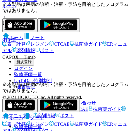
※本製品は疾病の診断・治療・予防を目的としたプログラム
ホーム
ではありません。
レジメン
ホーム
ノート
消化器
表・計算
レジメン
CTCAE
抗菌薬ガイド
ERマニュ
アル
薬剤情報
ポスト
CAPOX + T-mab
新規登録
ログイン
監修医師一覧
UpToDate特別割引
※本製品は疾病の診断・治療・予防を目的としたプログラム
運営会社
ではありません。
© 2021 HOKUTO Inc. All rights reserved.
利用規約
プライバシーポリシー
お問い合わせ
ホーム
表・計算
レジメン
CTCAE
抗菌薬ガイド
ERマニュアル
薬剤情報
ポスト
ホーム
ノート
表・計算
レジメン
CTCAE
抗菌薬ガイド
ERマニュ
監修医師一覧
アル
薬剤情報
ポスト