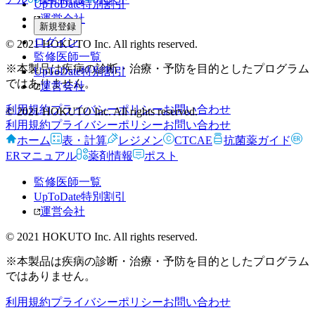
UpToDate特別割引
運営会社
新規登録
ログイン
© 2021 HOKUTO Inc. All rights reserved.
監修医師一覧
※本製品は疾病の診断・治療・予防を目的としたプログラム
UpToDate特別割引
ではありません。
運営会社
利用規約
プライバシーポリシー
お問い合わせ
© 2021 HOKUTO Inc. All rights reserved.
利用規約
プライバシーポリシー
お問い合わせ
ホーム
表・計算
レジメン
CTCAE
抗菌薬ガイド
ERマニュアル
薬剤情報
ポスト
監修医師一覧
UpToDate特別割引
運営会社
© 2021 HOKUTO Inc. All rights reserved.
※本製品は疾病の診断・治療・予防を目的としたプログラム
ではありません。
利用規約
プライバシーポリシー
お問い合わせ