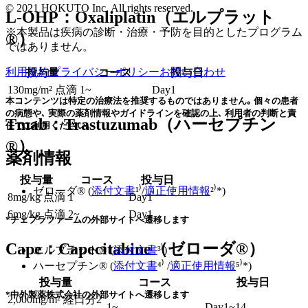
© 2021 HOKUTO Inc. All rights reserved.
L-OHP：Oxaliplatin（エルプラット
※本製品は疾病の診断・治療・予防を目的としたプログラム
®）
ではありません。
利用規約
プライバシーポリシー
お問い合わせ
投与量
コース
投与日
130mg/m² 点滴
1~
Day1
本コンテンツは特定の治療法を推奨するものではありません｡ 個々の患者
の病態や､ 実際の薬剤情報やガイドラインを確認の上､ 利用者の判断と責
Tmab：Trastuzumab（ハーセプチン
任でご利用ください｡
®）
薬剤情報
投与量
コース
投与日
ゼローダ® (
添付文書
¹⁾/
適正使用情報
²⁾*)
8mg/kg 点滴
1
Day1
6mg/kg 点滴
2~
Day1
*チェプラファームの外部サイトへ遷移します
Cape：Capecitabine（ゼローダ®）
エルプラット® (
添付文書
³⁾)
ハーセプチン® (
添付文書
⁴⁾ /
適正使用情報
⁵⁾*)
投与量
コース
投与日
*中外製薬株式会社の外部サイトへ遷移します
2,000mg/m² 経口分2
1~
Day1~14