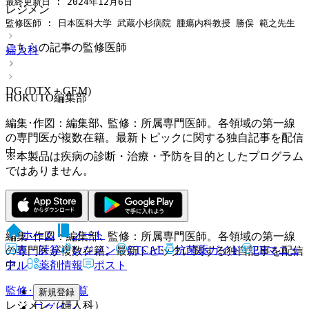
最終更新日 : 2024年12月6日
レジメン
監修医師 : 日本医科大学 武蔵小杉病院 腫瘍内科教授 勝俣 範之先生
こちらの記事の監修医師
婦人科
DG (DTX＋GEM)
HOKUTO編集部
編集･作図：編集部､ 監修：所属専門医師。各領域の第一線
の専門医が複数在籍。最新トピックに関する独自記事を配信
中。
※本製品は疾病の診断・治療・予防を目的としたプログラム
ではありません。
HOKUTO編集部
ホーム
ノート
編集･作図：編集部､ 監修：所属専門医師。各領域の第一線
表・計算
レジメン
CTCAE
抗菌薬ガイド
ERマニュ
の専門医が複数在籍。最新トピックに関する独自記事を配信
アル
薬剤情報
ポスト
中。
監修･協力医一覧
新規登録
レジメン（婦人科）
ログイン