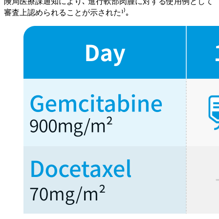
険局医療課通知により､ 進行軟部肉腫に対する使用例として
審査上認められることが示された¹⁾｡