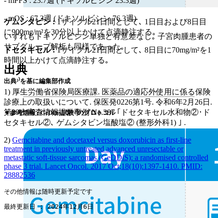
- mPFS : 23.7週 (ドキソルビシン 23.3週)
- mOS : 67.3週 (ドキソルビシン 76.3週)
ゲムシタビン :
1サイクル21日間として､ 1日目および8日目
に900mg/m²を30分以上かけて点滴静注する｡
いずれもドキソルビシン単独と有意差なし｡ 子宮肉腫患者の
サブグループ解析も同様であった｡
ドセタキセル :
1サイクル21日間として､ 8日目に70mg/m²を1
時間以上かけて点滴静注する｡
出典
出典¹⁾を基に編集部作成
1) 厚生労働省保険局医療課. 医薬品の適応外使用に係る保険
診療上の取扱いについて. 保医発0226第1号. 令和6年2月26日.
第29次審査情報提供事例 No.387 ｢ドセタキセル水和物②･ド
▼参考情報 : GeDDis試験²⁾のプロトコル
セタキセル②､ ゲムシタビン塩酸塩② (整形外科1) ｣ .
2)
Gemcitabine and docetaxel versus doxorubicin as first-line
treatment in previously untreated advanced unresectable or
metastatic soft-tissue sarcomas (GeDDiS): a randomised controlled
phase 3 trial. Lancet Oncol. 2017 Oct;18(10):1397-1410. PMID:
28882536
その他情報は随時更新予定です
最終更新日 : 2024年12月6日