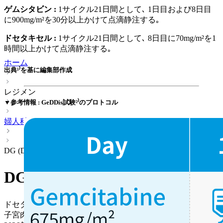
ゲムシタビン :
1サイクル21日間として､ 1日目および8日目
に900mg/m²を30分以上かけて点滴静注する｡
ドセタキセル :
1サイクル21日間として､ 8日目に70mg/m²を1
時間以上かけて点滴静注する｡
ホーム
出典¹⁾を基に編集部作成
レジメン
▼参考情報 : GeDDis試験²⁾のプロトコル
婦人科
DG (DTX＋GEM)
DG (DTX＋GEM)
ドセタキセル＋ゲムシタビン
子宮肉腫 > 再発転移後 (二次治療以降)