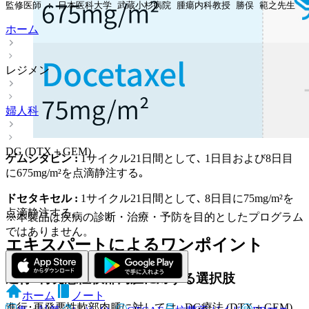
監修医師 : 日本医科大学 武蔵小杉病院 腫瘍内科教授 勝俣 範之先生
ホーム
レジメン
婦人科
DG (DTX＋GEM)
ゲムシタビン :
1サイクル21日間として､ 1日目および8日目
に675mg/m²を点滴静注する｡
ドセタキセル :
1サイクル21日間として､ 8日目に75mg/m²を
点滴静注する｡
※本製品は疾病の診断・治療・予防を目的としたプログラム
ではありません。
エキスパートによるワンポイント
進行･再発悪性軟部肉腫に対する選択肢
ホーム
ノート
進行･再発悪性軟部肉腫に対しては､ DG療法 (DTX＋GEM)