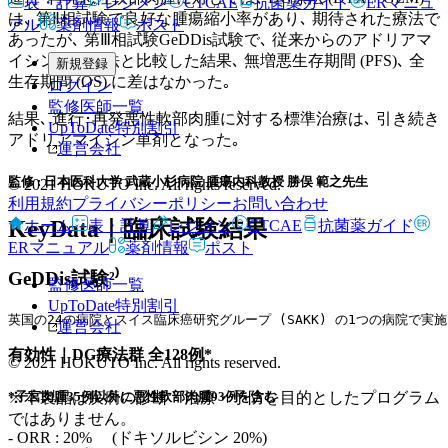
表・計算
レジメン
CTCAE
抗菌薬ガイド
ERマニュ
は､ 第Ⅱ相試験で良好な腫瘍縮小率があり､ 期待された療法で
アル
薬剤情報
ポスト
あったが､ 第Ⅲ相試験GeDDis試験で､ 従来からのアドリアマ
イシン単剤療法と比較した結果､ 無増悪生存期間 (PFS)､ 全
新規登録
生存期間 (OS) に差はなかった｡
ログイン
監修医師一覧
結果､ 進行･再発悪性軟部肉腫に対する標準治療は､ 引き続き
UpToDate特別割引
アドリアマイシン単剤となった｡
運営会社
監修 : 日本医科大学 武蔵小杉病院 腫瘍内科教授 勝俣 範之先生
© 2021 HOKUTO Inc. All rights reserved.
利用規約
プライバシーポリシー
お問い合わせ
KeyData｜臨床試験結果
ホーム
表・計算
レジメン
CTCAE
抗菌薬ガイド
ERマニュアル
薬剤情報
ポスト
GeDDis試験²⁾
監修医師一覧
UpToDate特別割引
英国の24の病院とスイス臨床癌研究グループ (SAKK) の1つの病院で実
運営会社
有効性｜DG療法群 全128例*
© 2021 HOKUTO Inc. All rights reserved.
※本製品は疾病の診断・治療・予防を目的としたプログラム
*子宮肉腫35例以外に悪性軟部肉腫93例を含む
ではありません。
- ORR : 20% (ドキソルビシン 20%)