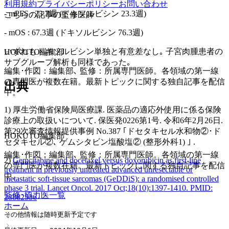
利用規約
プライバシーポリシー
お問い合わせ
- mPFS : 23.7週 (ドキソルビシン 23.3週)
こちらの記事の監修医師
- mOS : 67.3週 (ドキソルビシン 76.3週)
いずれもドキソルビシン単独と有意差なし｡ 子宮肉腫患者の
HOKUTO編集部
サブグループ解析も同様であった｡
編集･作図：編集部､ 監修：所属専門医師。各領域の第一線
の専門医が複数在籍。最新トピックに関する独自記事を配信
出典
中。
1) 厚生労働省保険局医療課. 医薬品の適応外使用に係る保険
診療上の取扱いについて. 保医発0226第1号. 令和6年2月26日.
第29次審査情報提供事例 No.387 ｢ドセタキセル水和物②･ド
HOKUTO編集部
セタキセル②､ ゲムシタビン塩酸塩② (整形外科1) ｣ .
編集･作図：編集部､ 監修：所属専門医師。各領域の第一線
2)
Gemcitabine and docetaxel versus doxorubicin as first-line
の専門医が複数在籍。最新トピックに関する独自記事を配信
treatment in previously untreated advanced unresectable or
中。
metastatic soft-tissue sarcomas (GeDDiS): a randomised controlled
phase 3 trial. Lancet Oncol. 2017 Oct;18(10):1397-1410. PMID:
監修･協力医一覧
28882536
ホーム
その他情報は随時更新予定です