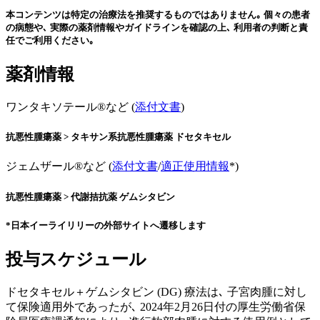
本コンテンツは特定の治療法を推奨するものではありません｡ 個々の患者
の病態や､ 実際の薬剤情報やガイドラインを確認の上､ 利用者の判断と責
任でご利用ください｡
薬剤情報
ワンタキソテール®など (
添付文書
)
抗悪性腫瘍薬 > タキサン系抗悪性腫瘍薬 ドセタキセル
ジェムザール®など (
添付文書
/
適正使用情報
*)
抗悪性腫瘍薬 > 代謝拮抗薬 ゲムシタビン
*日本イーライリリーの外部サイトへ遷移します
投与スケジュール
ドセタキセル＋ゲムシタビン (DG) 療法は､ 子宮肉腫に対し
て保険適用外であったが､ 2024年2月26日付の厚生労働省保