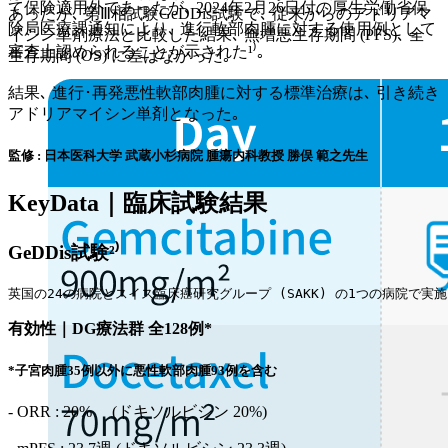
て保険適用外であったが､ 2024年2月26日付の厚生労働省保
あったが､ 第Ⅲ相試験GeDDis試験で､ 従来からのアドリアマ
険局医療課通知により､ 進行軟部肉腫に対する使用例として
イシン単剤療法と比較した結果､ 無増悪生存期間 (PFS)､ 全
審査上認められることが示された¹⁾｡
生存期間 (OS) に差はなかった｡
結果､ 進行･再発悪性軟部肉腫に対する標準治療は､ 引き続き
アドリアマイシン単剤となった｡
監修 : 日本医科大学 武蔵小杉病院 腫瘍内科教授 勝俣 範之先生
KeyData｜臨床試験結果
GeDDis試験²⁾
英国の24の病院とスイス臨床癌研究グループ (SAKK) の1つの病院で実
有効性｜DG療法群 全128例*
*子宮肉腫35例以外に悪性軟部肉腫93例を含む
- ORR : 20% (ドキソルビシン 20%)