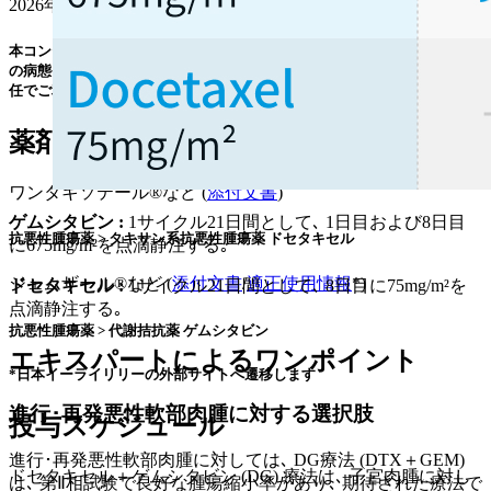
2026年06月12日
更新
本コンテンツは特定の治療法を推奨するものではありません｡ 個々の患者
の病態や､ 実際の薬剤情報やガイドラインを確認の上､ 利用者の判断と責
任でご利用ください｡
薬剤情報
ワンタキソテール®など (
添付文書
)
ゲムシタビン :
1サイクル21日間として､ 1日目および8日目
抗悪性腫瘍薬 > タキサン系抗悪性腫瘍薬 ドセタキセル
に675mg/m²を点滴静注する｡
ジェムザール®など (
添付文書
/
適正使用情報
*)
ドセタキセル :
1サイクル21日間として､ 8日目に75mg/m²を
点滴静注する｡
抗悪性腫瘍薬 > 代謝拮抗薬 ゲムシタビン
エキスパートによるワンポイント
*日本イーライリリーの外部サイトへ遷移します
進行･再発悪性軟部肉腫に対する選択肢
投与スケジュール
進行･再発悪性軟部肉腫に対しては､ DG療法 (DTX＋GEM)
ドセタキセル＋ゲムシタビン (DG) 療法は､ 子宮肉腫に対し
は､ 第Ⅱ相試験で良好な腫瘍縮小率があり､ 期待された療法で