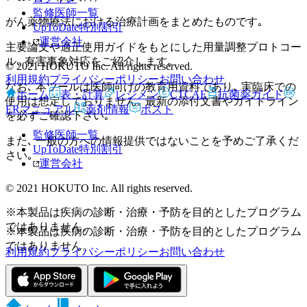
監修医師一覧
がん薬物療法における治療計画をまとめたものです｡
UpToDate特別割引
運営会社
主要論文や適正使用ガイドをもとにした用量調整プロトコー
ル､ 有害事象対応をご紹介します｡
© 2021 HOKUTO Inc. All rights reserved.
利用規約
プライバシーポリシー
お問い合わせ
なお､ 本ツールは医師向けの教育用資料であり､ 実臨床での
ホーム
表・計算
レジメン
CTCAE
抗菌薬ガイド
使用は想定しておりません｡ 最新の添付文書やガイドライン
ERマニュアル
薬剤情報
ポスト
を必ずご確認下さい｡
監修医師一覧
また､ 一般の方への情報提供ではないことを予めご了承くだ
UpToDate特別割引
さい｡
運営会社
© 2021 HOKUTO Inc. All rights reserved.
※本製品は疾病の診断・治療・予防を目的としたプログラム
ではありません。
※本製品は疾病の診断・治療・予防を目的としたプログラム
ではありません。
利用規約
プライバシーポリシー
お問い合わせ