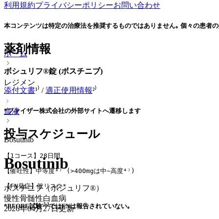
利用規約
プライバシーポリシー
お問い合わせ
本コンテンツは特定の治療法を推奨するものではありません｡ 個々の患者の
薬剤情報
ホーム
ボシュリフ®錠 (ボスチニブ)
レジメン
添付文書
¹⁾ /
適正使用情報
²⁾
血液
*ファイザー株式会社の外部サイトへ遷移します
投与スケジュール
Bosutinib
【1コース】28日間
Bosutinib
【催吐性】中等度³⁾ (>400mgは中~高度⁴⁾) 
【FN発症】低リスク*
ボスチニブ（ボシュリフ®）
慢性骨髄性白血病
*BFORE試験⁵⁾⁶⁾ではFNは報告されていない｡
2026年04月27日
更新