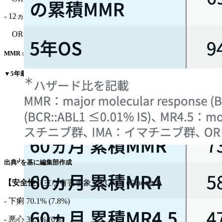
- 12ヵ月時点CCyR 77.2% (vs 66.4%)
OR 1.74 (95%CI 1.16–2.61､ p=0.0075)
MMR : major molecular response､ CCyR : complete cytogenetic response
▼5年最終解析時の有効性⁶⁾
出典⁶⁾を基に編集部作成
【安全性】
主な有害事象 : 全Grade (Grade≧3)
- 下痢 70.1% (7.8%)
- 悪心 35.1% (0%)