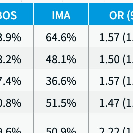
初発の慢性期 (CP) CMLでは1日1回400mgを食後に経口投与｡
伝学的効果が得られない場合は､ 100mgずつ1日1回600mgまで増量可能｡
チニブ400mg/日群268例とイマチニブ400mg/日群268例に1:1で割り付