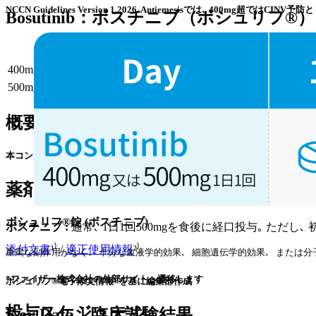
NCCN Guidelines Version 1.2026. Antiemesisでは､ 400m
Bosutinib：ボスチニブ（ボシュリフ®）
投与量
コース
400mg 1日1回 経口 (初発)
1~
500mg 1日1回 経口 (2次治療以降)
1~
概要
本コンテンツは特定の治療法を推奨するものではありません｡ 個々の患者の
薬剤情報
ボシュリフ®錠 (ボスチニブ)
ボスチニブ :
通常､ 1日1回500mgを食後に経口投与｡ ただし､ 
添付文書
¹⁾ /
適正使用情報
²⁾
重篤な副作用がなく､ 十分な血液学的効果､ 細胞遺伝学的効果､ または分子遺
*ファイザー株式会社の外部サイトへ遷移します
ボシュリフ®電子添文情報¹⁾を基に編集部作成
投与スケジュール
Key Data｜臨床試験結果