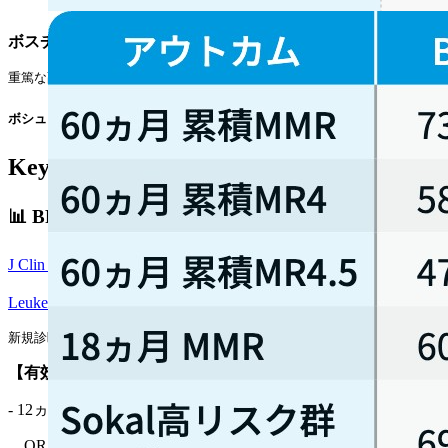
ボスチニブ :
通常､ 1日1回500mgを食後に経口投与｡ ただし､ 
重篤な副作用がなく､ 十分な血液学的効果､ 細胞遺伝学的効果､ または分子遺
ボシュリフ®電子添文情報¹⁾を基に編集部作成
Key Data｜臨床試験結果
📊 BFORE試験
J Clin Oncol. 2018;36(3):231-237.
⁵⁾
Leukemia. 2022;36(7):1825-1833.
⁶⁾
新規診断･未治療のCP-CML患者を対象とした第III相無作為化比較試験｡ ボス
【有効性】
ボスチニブ群 (vs イマチニブ群)
- 12ヵ月時点MMR 47.2% (vs 36.9%)
OR 1.55 (95%CI 1.07–2.23､ p=0.02)