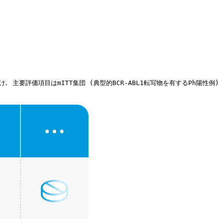
け､ 主要評価項目はmITT集団 (典型的BCR-ABL1転写物を有するPh陽性例