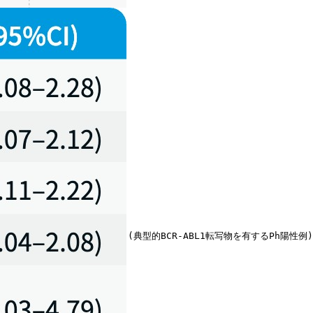
 
け､ 主要評価項目はmITT集団 (典型的BCR-ABL1転写物を有するPh陽性例