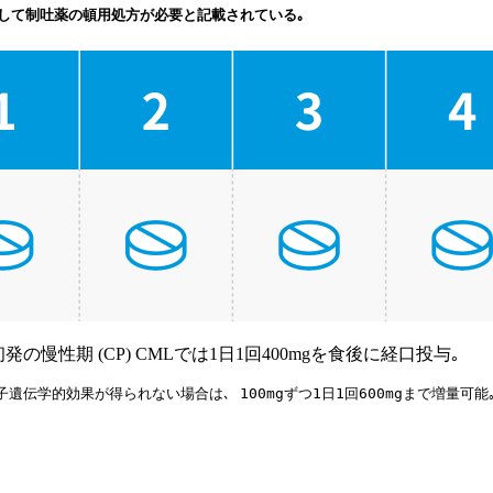
g超ではCINV予防として制吐薬の頓用処方が必要と記載されている｡
投与日
Day 1~
Day 1~
病態や､ 実際の薬剤情報やガイドラインを確認の上､ 利用者の判断と責任でご
初発の慢性期 (CP) CMLでは1日1回400mgを食後に経口投与｡
伝学的効果が得られない場合は､ 100mgずつ1日1回600mgまで増量可能｡