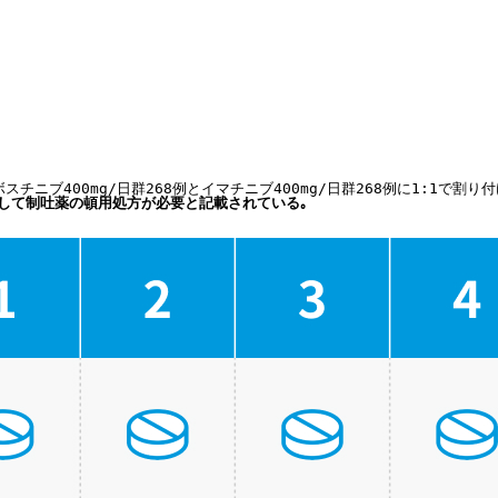
チニブ400mg/日群268例とイマチニブ400mg/日群268例に1:1で割り付
g超ではCINV予防として制吐薬の頓用処方が必要と記載されている｡