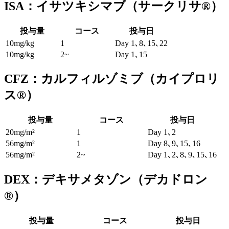
ISA：イサツキシマブ（サークリサ®）
投与量
コース
投与日
10mg/kg
1
Day 1､8､15､22
10mg/kg
2~
Day 1､15
CFZ：カルフィルゾミブ（カイプロリ
ス®）
投与量
コース
投与日
20mg/m²
1
Day 1､2
56mg/m²
1
Day 8､9､15､16
56mg/m²
2~
Day 1､2､8､9､15､16
DEX：デキサメタゾン（デカドロン
®）
投与量
コース
投与日