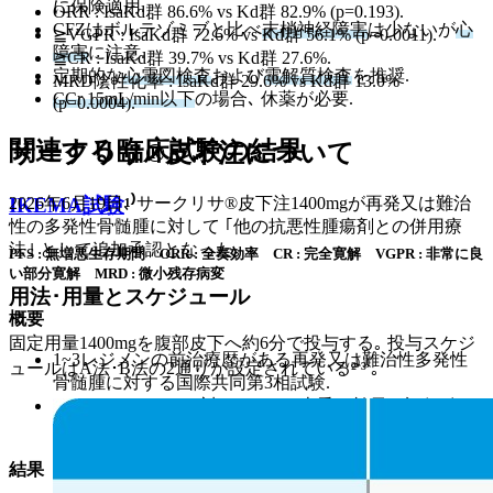
に保険適用.
ORR : IsaKd群 86.6% vs Kd群 82.9% (p=0.193).
CFZはボルテゾミブと比べ
末梢神経障害
は少ないが
心
≧VGPR : IsaKd群 72.6% vs Kd群 56.1% (p=0.0011).
障害
に注意.
≧CR : IsaKd群 39.7% vs Kd群 27.6%.
定期的な
心電図検査
および
電解質検査
を推奨.
MRD陰性化率 : IsaKd群 29.6% vs Kd群 13.0%
CCr 15mL/min以下
の場合､ 休薬が必要.
(p=0.0004).
関連する臨床試験の結果
サークリサ®皮下注について
IKEMA試験
¹⁾
2026年6月19日､ サークリサ®皮下注1400mgが再発又は難治
性の多発性骨髄腫に対して ｢他の抗悪性腫瘍剤との併用療
法｣ として追加承認となった｡
PFS : 無増悪生存期間 ORR : 全奏効率 CR : 完全寛解 VGPR : 非常に良
い部分寛解 MRD : 微小残存病変
用法･用量とスケジュール
概要
固定用量1400mgを腹部皮下へ約6分で投与する｡ 投与スケジ
1~3レジメンの前治療歴がある再発又は難治性多発性
ュールはA法･B法の2通りが設定されている²⁾³⁾｡
骨髄腫に対する国際共同第3相試験.
CFZ＋DEX (Kd) に対するISAの上乗せ効果を評価 (観
察期間中央値20.7ヵ月).
結果