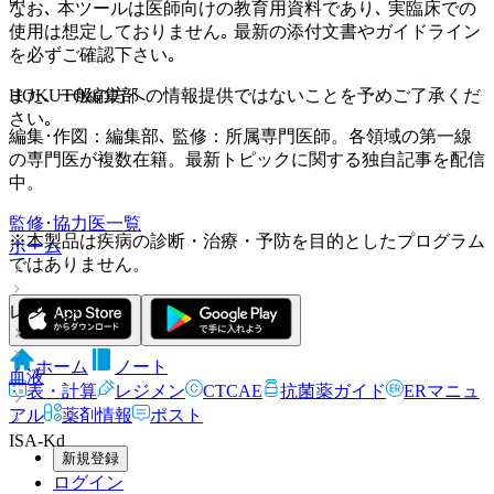
中。
なお､ 本ツールは医師向けの教育用資料であり､ 実臨床での
使用は想定しておりません｡ 最新の添付文書やガイドライン
を必ずご確認下さい｡
また､ 一般の方への情報提供ではないことを予めご了承くだ
HOKUTO編集部
さい｡
編集･作図：編集部､ 監修：所属専門医師。各領域の第一線
の専門医が複数在籍。最新トピックに関する独自記事を配信
中。
監修･協力医一覧
※本製品は疾病の診断・治療・予防を目的としたプログラム
ホーム
ではありません。
レジメン
ホーム
ノート
血液
表・計算
レジメン
CTCAE
抗菌薬ガイド
ERマニュ
アル
薬剤情報
ポスト
ISA-Kd
新規登録
ログイン