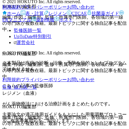
© 2021 HOKUTO Inc. All rights reserved.
HOKUTO編集部
利用規約
プライバシーポリシー
お問い合わせ
ホーム
表・計算
レジメン
CTCAE
抗菌薬ガイド
編集･作図：編集部､ 監修：所属専門医師。各領域の第一線
ERマニュアル
薬剤情報
ポスト
の専門医が複数在籍。最新トピックに関する独自記事を配信
中。
監修医師一覧
UpToDate特別割引
運営会社
© 2021 HOKUTO Inc. All rights reserved.
HOKUTO編集部
※本製品は疾病の診断・治療・予防を目的としたプログラム
編集･作図：編集部､ 監修：所属専門医師。各領域の第一線
ではありません。
の専門医が複数在籍。最新トピックに関する独自記事を配信
中。
利用規約
プライバシーポリシー
お問い合わせ
こちらの記事の監修医師
監修･協力医一覧
レジメン（血液）
がん薬物療法における治療計画をまとめたものです｡
HOKUTO編集部
主要論文や適正使用ガイドをもとにした用量調整プロトコー
編集･作図：編集部､ 監修：所属専門医師。各領域の第一線
ル､ 有害事象対応をご紹介します｡
の専門医が複数在籍。最新トピックに関する独自記事を配信