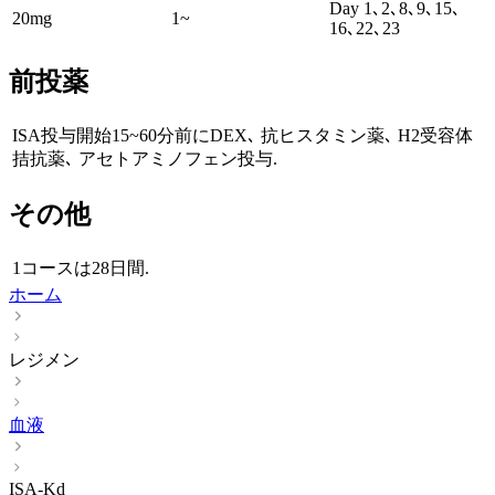
Day 1､2､8､9､15､
20mg
1~
16､22､23
前投薬
ISA投与開始15~60分前にDEX､ 抗ヒスタミン薬､ H2受容体
拮抗薬､ アセトアミノフェン投与.
その他
1コースは28日間.
ホーム
レジメン
血液
ISA-Kd