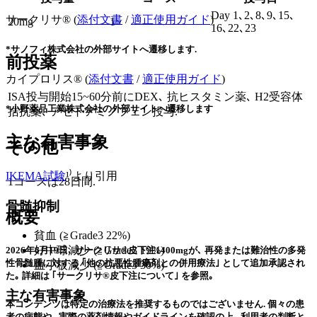
Day 1､2､8､9､15､
サークリサ® (
添付文書
/
適正使用ガイド
)
20mg
1~
16､22､23
*サノフィ株式会社の外部サイトへ遷移します.
前投薬
カイプロリス® (
添付文書
/
適正使用ガイド
)
ISA投与開始15~60分前にDEX､ 抗ヒスタミン薬､ H2受容体
*小野薬品工業株式会社の外部サイトへ遷移します
拮抗薬､ アセトアミノフェン投与.
主な有害事象
その他
IKEMA試験
¹⁾より引用
1コースは28日間.
骨髄抑制
概要
貧血 (≧Grade3 22%)
好中球減少 (≧Grade3 19%)
2026年6月19日､ サークリサ®皮下注1400mgが､ 再発または難治性の多発
性骨髄腫に対する ｢他の抗悪性腫瘍剤との併用療法｣ として追加承認され
血小板減少 (≧Grade3 30%)
た｡ 詳細は ｢サークリサ®皮下注について｣ を参照｡
主な有害事象
本コンテンツは特定の治療法を推奨するものではございません. 個々の患
者の病態や､ 実際の薬剤情報やガイドラインを確認の上､ 利用者の判断と