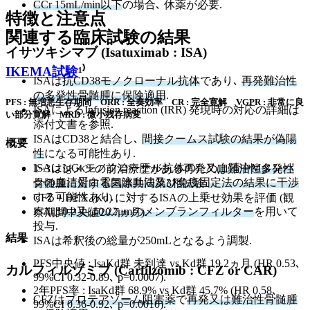
CCr 15mL/min以下
の場合､ 休薬が必要.
特徴と注意点
関連する臨床試験の結果
イサツキシマブ (Isatuximab : ISA)
IKEMA試験
¹⁾
ISAは
抗CD38モノクローナル抗体
であり､
再発難治性
の多発性骨髄腫に保険適用
.
PFS : 無増悪生存期間 ORR : 全奏効率 CR : 完全寛解 VGPR : 非常に良
ISAによるInfusion reaction (IRR) 発現時の対応の詳細は
い部分寛解 MRD : 微小残存病変
添付文書を参照.
ISAはCD38と結合し､
間接クームス試験の結果が偽陽
概要
性
になる可能性あり.
ISAはIgGκモノクローナル抗体のため
血清中Mタンパ
1~3レジメンの前治療歴がある再発又は難治性多発性
クの血清蛋白電気泳動法及び免疫固定法の結果に干渉
骨髄腫に対する国際共同第3相試験.
する可能性あり.
CFZ＋DEX (Kd) に対するISAの上乗せ効果を評価 (観
ISAは
0.2又は0.22μmのメンブランフィルター
を用いて
察期間中央値20.7ヵ月).
投与.
結果
ISAは希釈後の総量が250mLとなるよう調製.
PFS中央値 : IsaKd群 未到達 vs Kd群 19.2ヵ月 (HR 0.53､
カルフィルゾミブ (Carfilzomib : CFZ or CAR)
99%CI 0.32-0.89､ p=0.0007).
2年PFS率 : IsaKd群 68.9% vs Kd群 45.7% (HR 0.58､
CFZは
プロテアソーム阻害薬
で
再発又は難治性骨髄腫
99%CI 0.36-0.92､ p=0.0010).