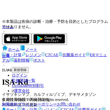
※本製品は疾病の診断・治療・予防を目的としたプログラム
ではありません。
ホーム
レジメン
ホーム
ノート
表・計算
レジメン
CTCAE
抗菌薬ガイド
ERマニュ
血液
アル
薬剤情報
ポスト
ISA-Kd
新規登録
ログイン
ISA-Kd
監修医師一覧
UpToDate特別割引
運営会社
イサツキシマブ、カルフィルゾミブ、デキサメタゾン
多発性骨髄腫 > 再発難治性
© 2021 HOKUTO Inc. All rights reserved.
利用規約
プライバシーポリシー
お問い合わせ
2026年06月23日
更新
ホーム
表・計算
レジメン
CTCAE
抗菌薬ガイド