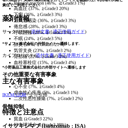
Infusion reaction (46%､ ≧Grade3 1%)
責任でご利用ください.
高血圧 (37%､ ≧Grade3 20%)
下痢 (36%､ ≧Grade3 3%)
薬剤情報
上気道感染 (36%､ ≧Grade3 3%)
倦怠感 (28%､ ≧Grade3 3%)
サークリサ® (
添付文書
/
適正使用ガイド
)
呼吸困難 (28%､ ≧Grade3 5%)
不眠 (24%､ ≧Grade3 5%)
*サノフィ株式会社の外部サイトへ遷移します.
肺炎 (29%､ ≧Grade3 21%)
気管支炎 (23%､ ≧Grade3 2%)
カイプロリス® (
添付文書
/
適正使用ガイド
)
背部痛 (22%､ ≧Grade3 2%)
血栓塞栓症 (15%､ ≧Grade3 4%)
*小野薬品工業株式会社の外部サイトへ遷移します
その他重要な有害事象
主な有害事象
心不全 (7%､ ≧Grade3 4%)
虚血性心疾患 (5%､ ≧Grade3 1%)
IKEMA試験
¹⁾より引用
二次性悪性腫瘍 (7%､ ≧Grade3 2%)
骨髄抑制
特徴と注意点
貧血 (≧Grade3 22%)
好中球減少 (≧Grade3 19%)
イサツキシマブ (Isatuximab : ISA)