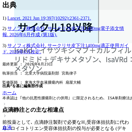
出典
1)
Lancet. 2021 Jun 19;397(10292):2361-2371.
2)
サノフィ株式会社. サークリサ皮下注1400mg電子添文情
報. 2026年6月作成 (第1版).
3)
サノフィ株式会社. サークリサ皮下注1400mg適正使用ガイ
ド. 2026年6月改定.
最終更新 : 2026年6月23日
執筆担当 : 北里大学病院薬剤部 宮島律子
監修医師 : 東海大学血液腫瘍内科 扇屋大輔
出典³⁾を基に編集部作成
ホーム
本承認は ｢他の抗悪性腫瘍剤との併用｣ に限定されるため､ ISA単剤療
点滴静注との主な相違点
レジメン
前投薬として､ 点滴静注製剤で必要なH₂受容体拮抗剤に代わ
血液
り､ ロイコトリエン受容体拮抗剤の投与が必要となる (デキ