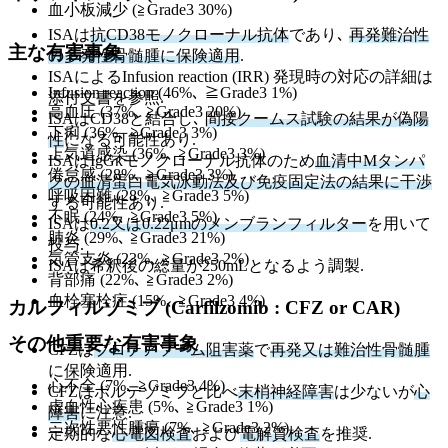
血小板減少 (≧Grade3 30%)
ISAは
抗CD38モノクローナル抗体
であり､
再発難治性
主な有害事象
の多発性骨髄腫に保険適用
.
ISAによるInfusion reaction (IRR) 発現時の対応の詳細は
Infusion reaction (46%､ ≧Grade3 1%)
添付文書を参照.
高血圧 (37%､ ≧Grade3 20%)
ISAはCD38と結合し､
間接クームス試験の結果が偽陽
下痢 (36%､ ≧Grade3 3%)
性
になる可能性あり.
上気道感染 (36%､ ≧Grade3 3%)
ISAはIgGκモノクローナル抗体のため
血清中Mタンパ
倦怠感 (28%､ ≧Grade3 3%)
クの血清蛋白電気泳動法及び免疫固定法の結果に干渉
呼吸困難 (28%､ ≧Grade3 5%)
する可能性あり.
不眠 (24%､ ≧Grade3 5%)
ISAは
0.2又は0.22μmのメンブランフィルター
を用いて
肺炎 (29%､ ≧Grade3 21%)
投与.
気管支炎 (23%､ ≧Grade3 2%)
ISAは希釈後の総量が250mLとなるよう調製.
背部痛 (22%､ ≧Grade3 2%)
血栓塞栓症 (15%､ ≧Grade3 4%)
カルフィルゾミブ (Carfilzomib : CFZ or CAR)
その他重要な有害事象
CFZは
プロテアソーム阻害薬
で
再発又は難治性骨髄腫
に保険適用.
心不全 (7%､ ≧Grade3 4%)
CFZはボルテゾミブと比べ
末梢神経障害
は少ないが
心
虚血性心疾患 (5%､ ≧Grade3 1%)
障害
に注意.
二次性悪性腫瘍 (7%､ ≧Grade3 2%)
定期的な
心電図検査
および
電解質検査
を推奨.