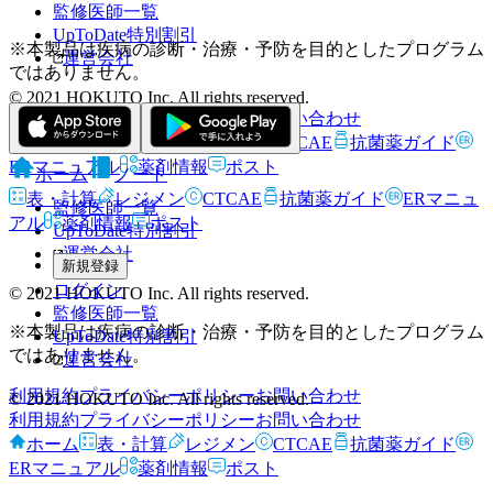
監修医師一覧
UpToDate特別割引
※本製品は疾病の診断・治療・予防を目的としたプログラム
運営会社
ではありません。
© 2021 HOKUTO Inc. All rights reserved.
利用規約
プライバシーポリシー
お問い合わせ
ホーム
表・計算
レジメン
CTCAE
抗菌薬ガイド
ERマニュアル
薬剤情報
ポスト
ホーム
ノート
表・計算
レジメン
CTCAE
抗菌薬ガイド
ERマニュ
監修医師一覧
アル
薬剤情報
ポスト
UpToDate特別割引
運営会社
新規登録
ログイン
© 2021 HOKUTO Inc. All rights reserved.
監修医師一覧
※本製品は疾病の診断・治療・予防を目的としたプログラム
UpToDate特別割引
ではありません。
運営会社
利用規約
プライバシーポリシー
お問い合わせ
© 2021 HOKUTO Inc. All rights reserved.
利用規約
プライバシーポリシー
お問い合わせ
ホーム
表・計算
レジメン
CTCAE
抗菌薬ガイド
ERマニュアル
薬剤情報
ポスト