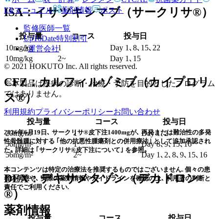
ERマニュアル
薬剤情報
ポスト
ISA：イサツキシマブ（サークリサ®）
監修医師一覧
投与量
コース
投与日
UpToDate特別割引
10mg/kg
1
Day 1､8､15､22
運営会社
10mg/kg
2~
Day 1､15
© 2021 HOKUTO Inc. All rights reserved.
CFZ：カルフィルゾミブ（カイプロリ
※本製品は疾病の診断・治療・予防を目的としたプログラム
ではありません。
ス®）
利用規約
プライバシーポリシー
お問い合わせ
投与量
コース
投与日
2026年6月19日､ サークリサ®皮下注1400mgが､ 再発または難治性の多発
20mg/m²
1
Day 1､2
性骨髄腫に対する ｢他の抗悪性腫瘍剤との併用療法｣ として追加承認され
56mg/m²
1
Day 8､9､15､16
た｡ 詳細は ｢サークリサ®皮下注について｣ を参照｡
56mg/m²
2~
Day 1､2､8､9､15､16
本コンテンツは特定の治療法を推奨するものではございません. 個々の患
DEX：デキサメタゾン（デカドロン
者の病態や､ 実際の薬剤情報やガイドラインを確認の上､ 利用者の判断と
責任でご利用ください.
®）
薬剤情報
投与量
コース
投与日