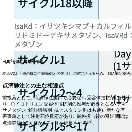
出典³⁾を基に編集部作成
本承認は ｢他の抗悪性腫瘍剤との併用｣ に限定されるため､ ISA単剤療
点滴静注との主な相違点
前投薬として､ 点滴静注製剤で必要なH₂受容体拮抗剤に代わ
り､ ロイコトリエン受容体拮抗剤の投与が必要となる (デキ
サメタゾン･解熱鎮痛剤･抗ヒスタミン剤は共通)｡ 新たな有
害事象として注射部位反応があり､ 最終投与後の避妊期間は
点滴静注の5ヵ月から7ヵ月へ延長される²⁾³⁾｡