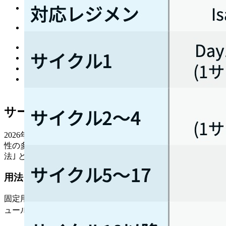
PFS中央値 : IsaKd群 未到達 vs Kd群 19.2ヵ月 (HR 0.53､
99%CI 0.32-0.89､ p=0.0007).
2年PFS率 : IsaKd群 68.9% vs Kd群 45.7% (HR 0.58､
99%CI 0.36-0.92､ p=0.0010).
ORR : IsaKd群 86.6% vs Kd群 82.9% (p=0.193).
≧VGPR : IsaKd群 72.6% vs Kd群 56.1% (p=0.0011).
≧CR : IsaKd群 39.7% vs Kd群 27.6%.
MRD陰性化率 : IsaKd群 29.6% vs Kd群 13.0%
(p=0.0004).
サークリサ®皮下注について
2026年6月19日､ サークリサ®皮下注1400mgが再発又は難治
性の多発性骨髄腫に対して ｢他の抗悪性腫瘍剤との併用療
法｣ として追加承認となった｡
用法･用量とスケジュール
固定用量1400mgを腹部皮下へ約6分で投与する｡ 投与スケジ
ュールはA法･B法の2通りが設定されている²⁾³⁾｡