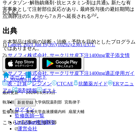
サメタゾン･解熱鎮痛剤･抗ヒスタミン剤は共通)｡ 新たな有
害事象として注射部位反応があり､ 最終投与後の避妊期間は
ISA-Kd
点滴静注の5ヵ月から7ヵ月へ延長される²⁾³⁾｡
出典
※本製品は疾病の診断・治療・予防を目的としたプログラム
1)
Lancet. 2021 Jun 19;397(10292):2361-2371.
ではありません。
2)
サノフィ株式会社. サークリサ皮下注1400mg電子添文情
報. 2026年6月作成 (第1版).
3)
サノフィ株式会社. サークリサ皮下注1400mg適正使用ガイ
ホーム
ノート
ド. 2026年6月改定.
表・計算
レジメン
CTCAE
抗菌薬ガイド
ERマニュ
アル
薬剤情報
ポスト
最終更新 : 2026年6月23日
執筆担当 : 北里大学病院薬剤部 宮島律子
新規登録
ログイン
監修医師 : 東海大学血液腫瘍内科 扇屋大輔
監修医師一覧
UpToDate特別割引
こちらの記事の監修医師
運営会社