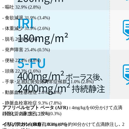
- 嘔吐 32.9% (2.8%)
- 食欲減退 31.9% (3.4%)
- 体重減少 31.9% (2.6%)
- 脱毛 26.8% (0%)
- 発声障害 25.4% (0.5%)
- 便秘 22.4% (0.8%)
- 頭痛 22.3% (1.6%)
- 手掌･足底紅斑知覚異常症候群 11.0% (2.8%)
- 動脈血栓塞栓症 2.6% (1.8%)
- 静脈血栓塞栓症 9.3% (7.8%)
アフリベルセプト ベータ (AFR) :
4mg/kgを60分かけて点滴
- 消化管由来瘻孔 1.1% (0.3%)
静注し､ 2週ごとに投与
- 消化管以外由来瘻孔 0.3% (0%)
イリノテカン (IRI) :
180mg/m²を約90分かけて点滴静注し､ 2