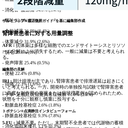
- 消化管･腹部痛 34.0% (5.4%)
- 嘔吐 32.9% (2.8%)
ザルトラップ®適正使用ガイド²⁾を基に編集部作成
- 食欲減退 31.9% (3.4%)
腎障害患者に対する用量調整
- 体重減少 31.9% (2.6%)
AFR :
抗体薬は多様な細胞でのエンドサイトーシスとリソソ
ーム分解により消失するため､ 一般に減量は不要と考えられ
- 脱毛 26.8% (0%)
る｡
- 発声障害 25.4% (0.5%)
編集部の見解
- 便秘 22.4% (0.8%)
IRI :
胆汁排泄が主であり､腎障害患者で排泄遅延は起きにく
- 頭痛 22.3% (1.6%)
いと考えられる｡ 一方､ 開発時の単独投与試験で腎障害患者
に高度な副作用の発現または症状増悪例が認められたため､
- 手掌･足底紅斑知覚異常症候群 11.0% (2.8%)
状態を十分に観察し慎重に投与する｡
- 動脈血栓塞栓症 2.6% (1.8%)
トポテシン®点滴静注インタビューフォーム
- 静脈血栓塞栓症 9.3% (7.8%)
5-FU :
減量不要｡ ただし､ 末期腎不全患者では代謝物の蓄積
- 消化管由来瘻孔 1.1% (0.3%)