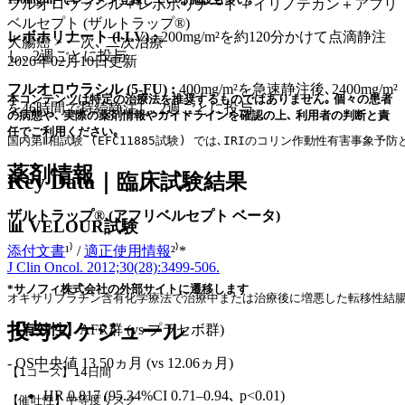
フルオロウラシル＋レボホリナート＋イリノテカン＋アフリ
ベルセプト (ザルトラップ®)
レボホリナート (l-LV) :
200mg/m²を約120分かけて点滴静注
大腸癌 > 一次､ 二次治療
し､ 2週ごとに投与
2026年02月10日
更新
フルオロウラシル (5-FU) :
400mg/m²を急速静注後､2400mg/m²
本コンテンツは特定の治療法を推奨するものではありません｡ 個々の患者
を46時間で持続静注し､2週ごとに投与
の病態や､ 実際の薬剤情報やガイドラインを確認の上､ 利用者の判断と責
任でご利用ください｡
国内第Ⅱ相試験 (EFC11885試験) では､IRIのコリン作動性有害事象
薬剤情報
Key Data｜臨床試験結果
ザルトラップ® (アフリベルセプト ベータ)
📊 VELOUR試験
添付文書
¹⁾ /
適正使用情報
²⁾*
J Clin Oncol. 2012;30(28):3499-506.
*サノフィ株式会社の外部サイトに遷移します
オキサリプラチン含有化学療法で治療中または治療後に増悪した転移性結腸･直腸癌
投与スケジュール
【有効性】
AFR群 (vs プラセボ群)
- OS中央値 13.50ヵ月 (vs 12.06ヵ月)
【1コース】14日間
HR 0.817 (95.34%CI 0.71–0.94､ p<0.01)
【催吐性】中等度リスク