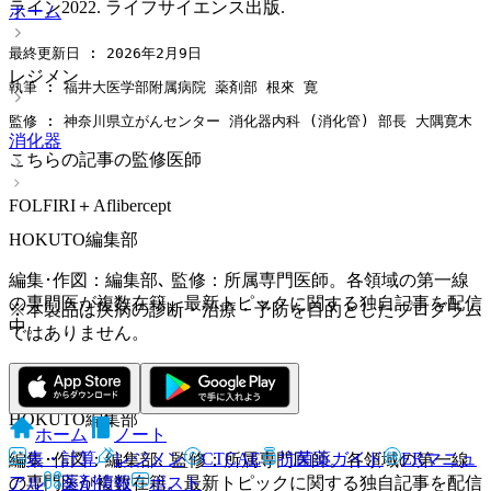
ライン2022. ライフサイエンス出版.
ホーム
最終更新日 : 2026年2月9日
レジメン
執筆 : 福井大医学部附属病院 薬剤部 根來 寛
監修 : 神奈川県立がんセンター 消化器内科 (消化管) 部長 大隅寛木
消化器
こちらの記事の監修医師
FOLFIRI＋Aflibercept
HOKUTO編集部
編集･作図：編集部､ 監修：所属専門医師。各領域の第一線
の専門医が複数在籍。最新トピックに関する独自記事を配信
※本製品は疾病の診断・治療・予防を目的としたプログラム
中。
ではありません。
HOKUTO編集部
ホーム
ノート
表・計算
レジメン
CTCAE
抗菌薬ガイド
ERマニュ
編集･作図：編集部､ 監修：所属専門医師。各領域の第一線
アル
薬剤情報
ポスト
の専門医が複数在籍。最新トピックに関する独自記事を配信