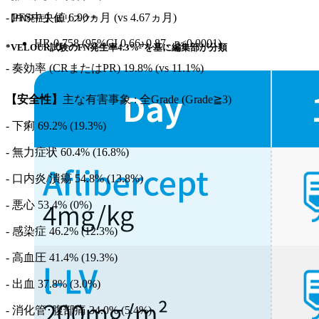
- PFS中央値 6.90ヵ月 (vs 4.67ヵ月)
【FN発症】低リスク*
HR 0.758 (95%CI 0.66–0.87､ p<0.0001)
*VELOUR試験のFN発生率4.3%²⁾を基に編集部が分類
- 奏効率 (CRまたはPR) 19.8% (vs 11.1%)
【安全性】
主な有害事象 : 全Grade (Grade≧3)
- 下痢 69.2% (19.3%)
- 無力症状 60.4% (16.8%)
- 口内炎/潰瘍 54.8% (13.8%)
- 悪心 53.4% (0%)
- 感染症 46.2% (12.3%)
- 高血圧 41.4% (19.3%)
- 出血 37.8% (3.0%)
- 消化管･腹部痛 34.0% (5.4%)