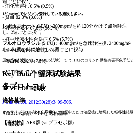
週ごとに投与
- 消化管穿孔 0.5% (0.5%)
150mg/m²でレジメン登録している施設も多い｡
- 貧血 82.3% (3.8%)
レボホリナート (l-LV) :
200mg/m²を約120分かけて点滴静注
- 好中球減少 67.8% (36.7%)
し､ 2週ごとに投与
- 好中球減少性合併症 6.5% (5.7%)
フルオロウラシル (5-FU) :
400mg/m²を急速静注後､2400mg/m²
を46時間で持続静注し､2週ごとに投与
- 血小板減少 47.4% (3.4%)
国内第Ⅱ相試験 (EFC11885試験) では､IRIのコリン作動性有害事象
- 蛋白尿 62.2% (7.8%)
- ALT増加 47.3% (2.7%)
Key Data｜臨床試験結果
各プロトコル
📊 VELOUR試験
適格基準
J Clin Oncol. 2012;30(28):3499-506.
オキサリプラチン含有化学療法で治療中または治療後に増悪した転移性結腸･直腸癌
VELOUR試験³⁾の主な適格基準
【有効性】
AFR群 (vs プラセボ群)
- 18歳以上