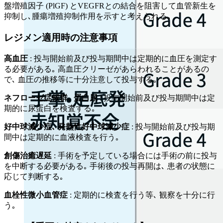
盤増殖因子 (PlGF) とVEGFRとの結合を阻害して血管新生を
抑制し､腫瘍増殖抑制作用を示すと考えられる｡
レジメン適用時の注意事項
高血圧
: 投与開始前及び投与期間中は定期的に血圧を測定す
る必要がある｡ 高血圧クリーゼがあらわれることがあるの
で､ 血圧の推移等に十分注意して投与する｡
ネフローゼ症候群､ 蛋白尿
: 投与開始前及び投与期間中は定
期的に尿蛋白を検査する｡
好中球減少症､ 発熱性好中球減少症
: 投与開始前及び投与期
間中は定期的に血液検査を行う｡
創傷治癒遅延
: 手術を予定している場合には手術の前に投与
を中断する必要がある｡ 手術後の投与再開は､ 患者の状態に
応じて判断する｡
血栓性微小血管症
: 定期的に検査を行う等､ 観察を十分に行
う｡