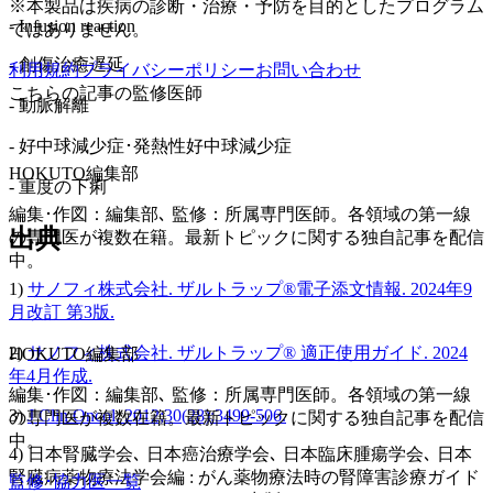
※本製品は疾病の診断・治療・予防を目的としたプログラム
- Infusion reaction
ではありません。
- 創傷治癒遅延
利用規約
プライバシーポリシー
お問い合わせ
こちらの記事の監修医師
- 動脈解離
- 好中球減少症･発熱性好中球減少症
HOKUTO編集部
- 重度の下痢
編集･作図：編集部､ 監修：所属専門医師。各領域の第一線
出典
の専門医が複数在籍。最新トピックに関する独自記事を配信
中。
1)
サノフィ株式会社. ザルトラップ®電子添文情報. 2024年9
月改訂 第3版.
2)
サノフィ株式会社. ザルトラップ® 適正使用ガイド. 2024
HOKUTO編集部
年4月作成.
編集･作図：編集部､ 監修：所属専門医師。各領域の第一線
3)
J Clin Oncol. 2012;30(28):3499-506.
の専門医が複数在籍。最新トピックに関する独自記事を配信
中。
4) 日本腎臓学会､ 日本癌治療学会､ 日本臨床腫瘍学会､ 日本
腎臓病薬物療法学会編 : がん薬物療法時の腎障害診療ガイド
監修･協力医一覧