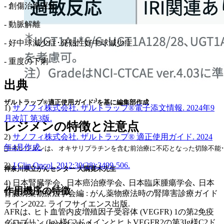
- 創傷治癒遅延
- 動脈解離
- 好中球減少症･発熱性好中球減少症
- 重度の下痢
出典
ザルトラップ®適正使用ガイド²⁾を基に編集部作成
1)
サノフィ株式会社. ザルトラップ®電子添文情報. 2024年9
月改訂 第3版.
レジメンの特徴と注意点
2)
サノフィ株式会社. ザルトラップ® 適正使用ガイド. 2024
年4月作成.
🧑‍⚕️本レジメンは､ オキサリプラチンを含む前治療に不応となった切除不
3)
J Clin Oncol. 2012;30(28):3499-506.
神奈川県立がんセンター 大隅寛木先生
4) 日本腎臓学会､ 日本癌治療学会､ 日本臨床腫瘍学会､ 日本
作用機序の特徴
腎臓病薬物療法学会編 : がん薬物療法時の腎障害診療ガイド
ライン2022. ライフサイエンス出版.
AFRは､ ヒト血管内皮増殖因子受容体 (VEGFR) 1の第2免疫
グロブリン (Ig) 様C2ドメインとヒトVEGFR2の第3Ig様C2ド