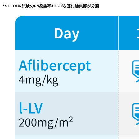
*VELOUR試験のFN発生率4.3%²⁾を基に編集部が分類