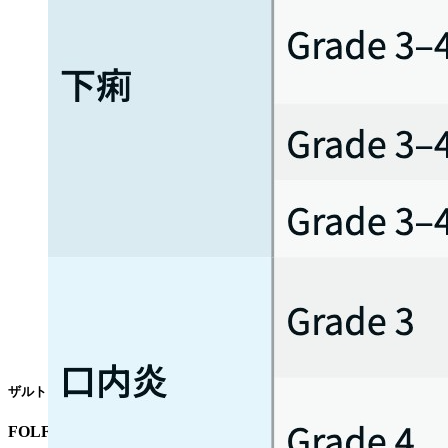
ザルトラップ®電子添文情報¹⁾を基に編集部作成
FOLFIRI :