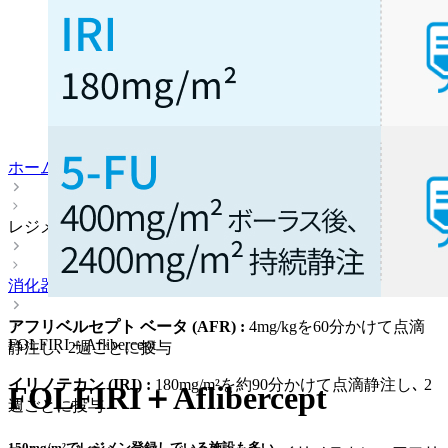
ホーム
レジメン
消化器
アフリベルセプト ベータ (AFR) :
4mg/kgを60分かけて点滴
FOLFIRI＋Aflibercept
静注し､ 2週ごとに投与
イリノテカン (IRI) :
180mg/m²を約90分かけて点滴静注し､ 2
FOLFIRI＋Aflibercept
週ごとに投与
150mg/m²でレジメン登録している施設も多い｡