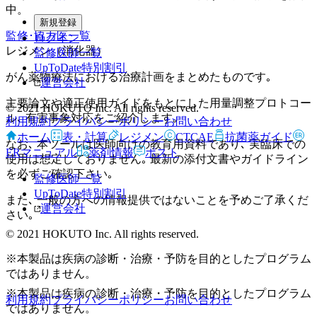
中。
新規登録
監修･協力医一覧
ログイン
レジメン（消化器）
監修医師一覧
UpToDate特別割引
がん薬物療法における治療計画をまとめたものです｡
運営会社
主要論文や適正使用ガイドをもとにした用量調整プロトコー
© 2021 HOKUTO Inc. All rights reserved.
ル､ 有害事象対応をご紹介します｡
利用規約
プライバシーポリシー
お問い合わせ
ホーム
表・計算
レジメン
CTCAE
抗菌薬ガイド
なお､ 本ツールは医師向けの教育用資料であり､ 実臨床での
ERマニュアル
薬剤情報
ポスト
使用は想定しておりません｡ 最新の添付文書やガイドライン
を必ずご確認下さい｡
監修医師一覧
UpToDate特別割引
また､ 一般の方への情報提供ではないことを予めご了承くだ
運営会社
さい｡
© 2021 HOKUTO Inc. All rights reserved.
※本製品は疾病の診断・治療・予防を目的としたプログラム
ではありません。
※本製品は疾病の診断・治療・予防を目的としたプログラム
利用規約
プライバシーポリシー
お問い合わせ
ではありません。