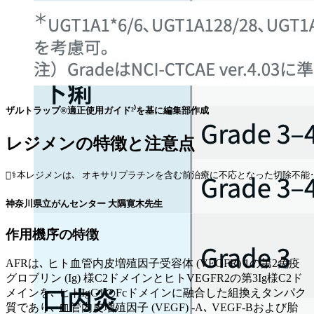
ザルトラップ®適正使用ガイド²⁾を基に編集部作成
レジメンの特徴と注意点
🧑‍⚕️本レジメンは､ オキサリプラチンを含む前治療に不応となった切除不
神奈川県立がんセンター 大隅寛木先生
作用機序の特徴
AFRは､ ヒト血管内皮増殖因子受容体 (VEGFR) 1の第2免疫
グロブリン (Ig) 様C2ドメインとヒトVEGFR2の第3Ig様C2ド
メインを､ ヒトIgG1のFcドメインに融合した組換えタンパク
質であり､ 血管内皮増殖因子 (VEGF) -A､ VEGF-Bおよび胎