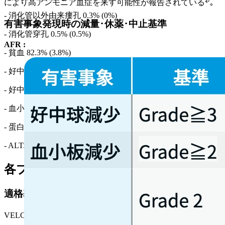
により高アンモニア血症を来す可能性が報告されている⁴⁾｡
- 消化管以外由来瘻孔 0.3% (0%)
有害事象発現時の減量･休薬･中止基準
- 消化管穿孔 0.5% (0.5%)
AFR :
- 貧血 82.3% (3.8%)
- 好中球減少 67.8% (36.7%)
- 好中球減少性合併症 6.5% (5.7%)
- 血小板減少 47.4% (3.4%)
- 蛋白尿 62.2% (7.8%)
- ALT増加 47.3% (2.7%)
各プロトコル
適格基準
VELOUR試験³⁾の主な適格基準