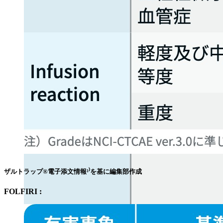
ザルトラップ®電子添文情報¹⁾を基に編集部作成
FOLFIRI :