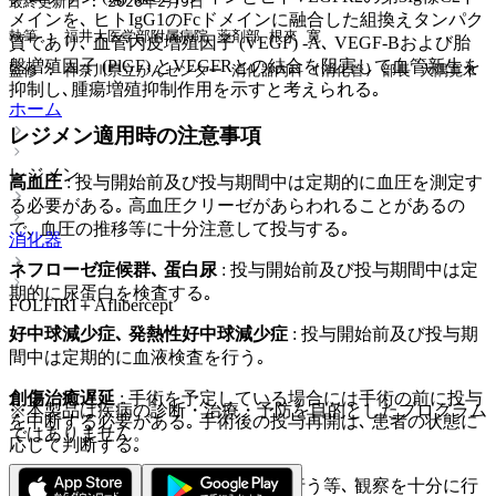
最終更新日 : 2026年2月9日
メインを､ ヒトIgG1のFcドメインに融合した組換えタンパク
執筆 : 福井大医学部附属病院 薬剤部 根來 寛
質であり､ 血管内皮増殖因子 (VEGF) -A､ VEGF-Bおよび胎
盤増殖因子 (PlGF) とVEGFRとの結合を阻害して血管新生を
監修 : 神奈川県立がんセンター 消化器内科 (消化管) 部長 大隅寛木
抑制し､腫瘍増殖抑制作用を示すと考えられる｡
ホーム
レジメン適用時の注意事項
レジメン
高血圧
: 投与開始前及び投与期間中は定期的に血圧を測定す
る必要がある｡ 高血圧クリーゼがあらわれることがあるの
で､ 血圧の推移等に十分注意して投与する｡
消化器
ネフローゼ症候群､ 蛋白尿
: 投与開始前及び投与期間中は定
期的に尿蛋白を検査する｡
FOLFIRI＋Aflibercept
好中球減少症､ 発熱性好中球減少症
: 投与開始前及び投与期
間中は定期的に血液検査を行う｡
創傷治癒遅延
: 手術を予定している場合には手術の前に投与
※本製品は疾病の診断・治療・予防を目的としたプログラム
を中断する必要がある｡ 手術後の投与再開は､ 患者の状態に
ではありません。
応じて判断する｡
血栓性微小血管症
: 定期的に検査を行う等､ 観察を十分に行