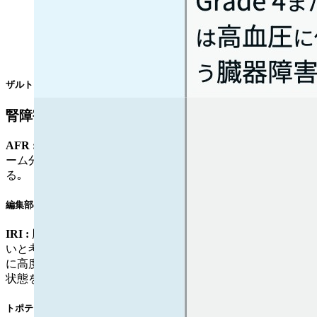
ザルトラップ®適正使用ガイド²⁾を基に編集部作成
腎障害患者に対する用量調整
AFR :
抗体薬は多様な細胞でのエンドサイトーシスとリソソ
ーム分解により消失するため､ 一般に減量は不要と考えられ
る｡
編集部の見解
IRI :
胆汁排泄が主であり､腎障害患者で排泄遅延は起きにく
いと考えられる｡ 一方､ 開発時の単独投与試験で腎障害患者
に高度な副作用の発現または症状増悪例が認められたため､
状態を十分に観察し慎重に投与する｡
トポテシン®点滴静注インタビューフォーム