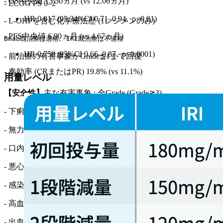
- OS中央値 13.50ヵ月 (vs 12.06ヵ月)
- ECOG PS 0–2
HR 0.817 (95.34%CI 0.71–0.94､ p<0.01)
- L-OHPを含む化学療法歴 (1レジメンのみ)
- PFS中央値 6.90ヵ月 (vs 4.67ヵ月)
Bmab既治療は適格､ IRI既治療は不適格
HR 0.758 (95%CI 0.66–0.87､ p<0.0001)
- 前治療の有害事象がGrade≦1まで回復
- 奏効率 (CRまたはPR) 19.8% (vs 11.1%)
用量レベル
【安全性】
主な有害事象 : 全Grade (Grade≧3)
- 下痢 69.2% (19.3%)
- 無力症状 60.4% (16.8%)
- 口内炎/潰瘍 54.8% (13.8%)
- 悪心 53.4% (0%)
- 感染症 46.2% (12.3%)
- 高血圧 41.4% (19.3%)
- 出血 37.8% (3.0%)