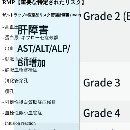
RMP【重要な特定されたリスク】
ザルトラップ®医薬品リスク管理計画書 (RMP)
- 高血圧
- 蛋白尿･ネフローゼ症候群
- 出血
- 動脈血栓塞栓症
- 静脈血栓塞栓症
- 消化管穿孔
- 瘻孔
- 可逆性後白質脳症症候群
- 血栓性微小血管症
- Infusion reaction