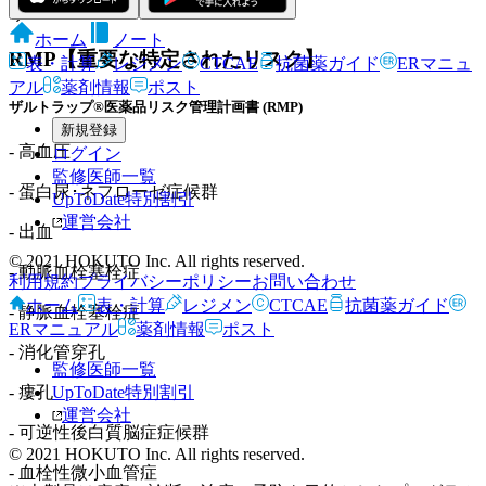
う｡
ホーム
ノート
RMP【重要な特定されたリスク】
表・計算
レジメン
CTCAE
抗菌薬ガイド
ERマニュ
アル
薬剤情報
ポスト
ザルトラップ®医薬品リスク管理計画書 (RMP)
新規登録
- 高血圧
ログイン
監修医師一覧
- 蛋白尿･ネフローゼ症候群
UpToDate特別割引
運営会社
- 出血
© 2021 HOKUTO Inc. All rights reserved.
- 動脈血栓塞栓症
利用規約
プライバシーポリシー
お問い合わせ
ホーム
表・計算
レジメン
CTCAE
抗菌薬ガイド
- 静脈血栓塞栓症
ERマニュアル
薬剤情報
ポスト
- 消化管穿孔
監修医師一覧
UpToDate特別割引
- 瘻孔
運営会社
- 可逆性後白質脳症症候群
© 2021 HOKUTO Inc. All rights reserved.
- 血栓性微小血管症