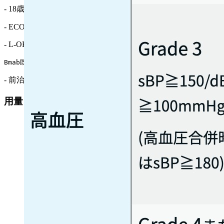
- 18歳以上
- ECOG PS 0–2
- L-OHPを含む化学療法歴 (1レジメンのみ)
Bmab既治療は適格､ IRI既治療は不適格
- 前治療の有害事象がGrade≦1まで回復
用量レベル