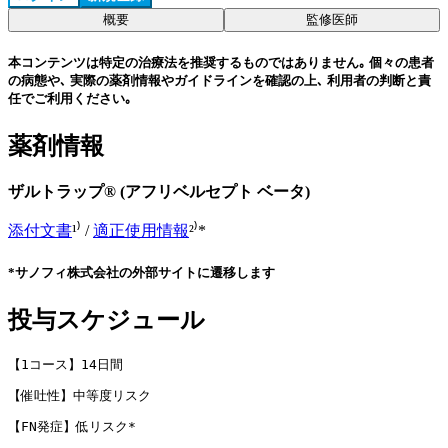
概要
監修医師
本コンテンツは特定の治療法を推奨するものではありません｡ 個々の患者
の病態や､ 実際の薬剤情報やガイドラインを確認の上､ 利用者の判断と責
任でご利用ください｡
薬剤情報
ザルトラップ® (アフリベルセプト ベータ)
添付文書
¹⁾ /
適正使用情報
²⁾*
*サノフィ株式会社の外部サイトに遷移します
投与スケジュール
【1コース】14日間
【催吐性】中等度リスク
【FN発症】低リスク*