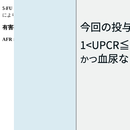
5-FU :
減量不要｡ ただし､ 末期腎不全患者では代謝物の蓄積
により高アンモニア血症を来す可能性が報告されている⁴⁾｡
有害事象発現時の減量･休薬･中止基準
AFR :