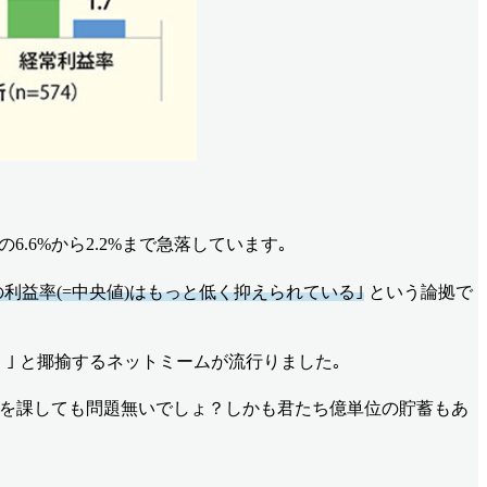
の6.6%から2.2%まで急落しています｡
利益率(=中央値)はもっと低く抑えられている｣
という論拠で
だ！｣ と揶揄するネットミームが流行りました｡
の税金を課しても問題無いでしょ？しかも君たち億単位の貯蓄もあ