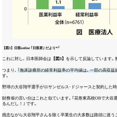
【図3】日医online ｢日医君｣ だより*¹⁾
これに対し､ 日本医師会は
【図3】
を示して反論しています｡ 無
つまり､
｢無床診療所の経常利益率の平均値は､ 一部の高収益
す｡
野球の大谷翔平選手がロサンゼルス･ドジャースと契約した時､ ｢
財務省の言い分はこれと似ています｡ ｢花巻東高校OBで大谷選
るんだし！｣ です｡
残念ながら大谷翔平さんを除く卒業生の大多数は路頭に迷う