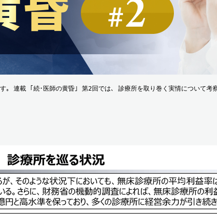
ます｡ 連載 ｢続･医師の黄昏｣ 第2回では､ 診療所を取り巻く実情について考