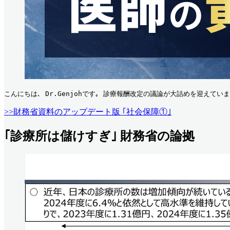
こんにちは､ Dr.Genjohです｡ 診療報酬改定の議論が大詰めを迎えてい
>>財務省資料のアップデート版 ｢社会保障①｣
｢診療所は儲けすぎ｣ 財務省の論拠