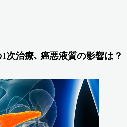
行膵癌の1次治療､ 癌悪液質の影響は？