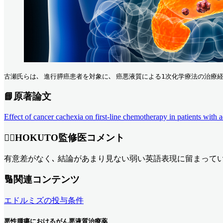
古瀬氏らは､ 進行膵癌患者を対象に､ 癌悪液質による1次化学療法の治療経
📘原著論文
Effect of cancer cachexia on first-line chemotherapy in patients wit
👨‍⚕HOKUTO監修医コメント
有意差がなく､ 結論があまり見ない弱い英語表現に留まっています｡ wa
🔢関連コンテンツ
エドルミズの投与条件
悪性腫瘍におけるがん悪液質治療薬