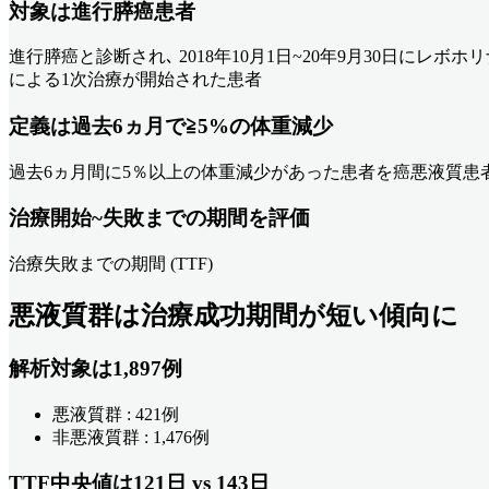
対象は進行膵癌患者
進行膵癌と診断され､ 2018年10月1日~20年9月30日にレボホ
による1次治療が開始された患者
定義は過去6ヵ月で≧5%の体重減少
過去6ヵ月間に5％以上の体重減少があった患者を癌悪液質患者と
治療開始~失敗までの期間を評価
治療失敗までの期間 (TTF)
悪液質群は治療成功期間が短い傾向に
解析対象は1,897例
悪液質群 : 421例
非悪液質群 : 1,476例
TTF中央値は121日 vs 143日