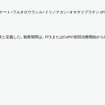
リナート+フルオロウラシル+イリノテカン+オキサリプラチン (FOL
定義した｡ 観察期間は､ FFXまたはGnPの初回治療開始から