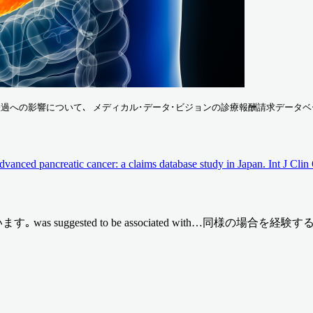
過への影響について､ メディカル･データ･ビジョンの診療報酬請求データベー
h advanced pancreatic cancer: a claims database study in Japan. Int J 
s suggested to be associated with…同様の