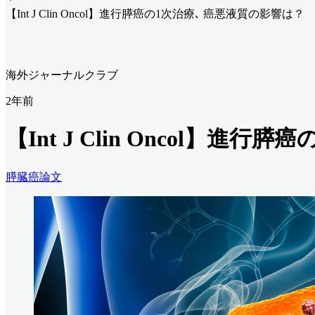
【Int J Clin Oncol】進行膵癌の1次治療､ 癌悪液質の影響は？
海外ジャーナルクラブ
2年前
【Int J Clin Oncol】進
膵臓癌
論文