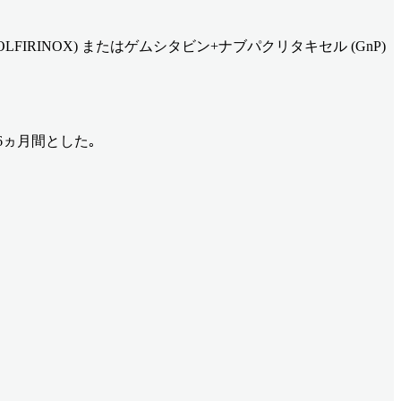
FIRINOX) またはゲムシタビン+ナブパクリタキセル (GnP)
6ヵ月間とした｡