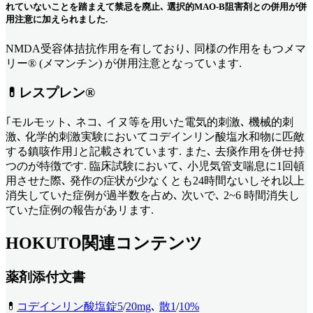
れていないことを踏まえて禁忌を廃止､ 選択的MAO-B阻害剤との併用が併
用注意に加えられました.
NMDA受容体拮抗作用を有しており､ 同様の作用をもつメマ
リー®︎ (メマンチン) が併用注意となっています.
💊レスプレン®︎
｢モルモット､ ネコ､ イヌ等を用いた電気的刺激､ 機械的刺
激､ 化学的刺激実験においてコデインリン酸塩水和物に匹敵
する鎮咳作用｣と記載されています. また､ 去痰作用を併せ持
つのが特徴です. 臨床試験において､ 小児気管支喘息に1回頓
用させた際､ 発作の症状が少なくとも24時間ないしそれ以上
消失していた症例が過半数を占め､ 次いで､ 2~6 時間消失し
ていた症例の報告があリます.
HOKUTO関連コンテンツ
薬剤添付文書
💊
コデインリン酸塩錠5
/
20mg
､
散1
/
10%