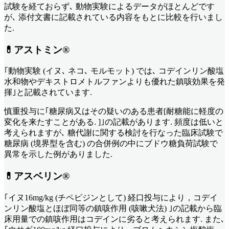
試験を経ておらず､ 動物実験によるデータがほとんどです
が､ 添付文書に記載されている内容をもとに比較を行いまし
た.
💊アストミン®︎
｢動物実験 (イヌ､ ネコ､ モルモット) では､ コデインリン酸塩
水和物やデキストロメトルファンよりも優れた鎮咳効果を発
揮｣と記載されています.
慎重投与に｢糖尿病又はその疑いのある患者[耐糖能に軽度の
変化を来たすことがある. ]｣の記載があります. 頻度は低いと
考えられますが､ 糖代謝に関する検討を行なった臨床試験で
糖尿病 (境界型を含む) の合併例の中にブドウ糖負荷試験で
異常を示した例がありました.
💊アスベリン®︎
｢イヌ16mg/kg (チペピジンとして) 経口投与により，コデイ
ンリン酸塩とほぼ同等の鎮咳作用 (咳嗽犬法) ｣の記載から臨
床用量での鎮咳作用はコデインに劣ると考えられます. また､