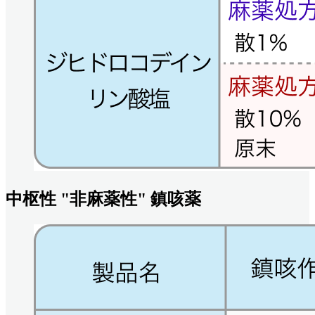
中枢性
"
非麻薬性
"
鎮咳薬