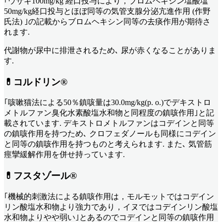
｢ウサギ100mg/kg 経口投与により，ブロムヘキシン塩酸塩
50mg/kg経口投与とほぼ同等の気管支腺分泌亢進作用 (作野
氏法) ｣の記載からブロムヘキシン同等の去痰作用が期待さ
れます.
代謝物が尿中に排泄されるため､ 尿が赤くなることがありま
す.
💊コルドリン®︎
｢咳嗽猫法による50％鎮咳量は30.0mg/kg(p. o.)でデキストロ
メトルファン臭化水素酸塩水和物と同程度の鎮咳作用｣と記
載されています. デキストロメトルファンはコデインと同等
の鎮咳作用を持つため､ クロフェダノールも同様にコデイン
と同等の鎮咳作用を持つものと考えられます. また､ 気管筋
痙攣緩解作用を併せ持っています.
💊フスタゾール®︎
｢機械的刺激法による鎮咳作用は，モルモットではコデイン
リン酸塩水和物より強力であり，イヌではコデインリン酸塩
水和物よりやや弱い｣とあるのでコデインと同等の鎮咳作用