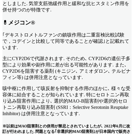
としました. 気管支筋弛緩作用と緩和な抗ヒスタミン作用を
併せ持つのが特徴です.
💊メジコン®︎
｢デキストロメトルファンの鎮咳作用は二重盲検比較試験
で，コデインと比較して同等であることが確認｣と記載れて
います.
主にCYP2D6で代謝されます. そのため､ CYP2D6の遺伝子多
型により効果や副作用に差が出る可能性があります. また､
CYP2D6を阻害する薬剤 (キニジン､ アミオダロン､ テルビナ
フィン等) は併用注意となっています.
咳中枢に作用して咳反射を抑制する作用のほかに､ 様々な受
容体に結合することが知られています. 特にセロトニン再取
り込み阻害作用により､ 選択的MAO-B阻害剤や選択的セロ
トニン再取り込み阻害剤 (SSRI：Selective Serotonin Reuptake
Inhibitor) は併用注意となっています.
※以前はMAO阻害剤との併用が禁忌とされていましたが､ 2022年6月に改
訂が行われました. 問題となる｢非選択的MAO阻害剤｣が日本国内で販売さ