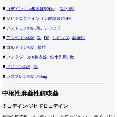
💊
コデインリン酸塩錠5
/
20mg
､
散1
/
10%
💊
ジヒドロコデインリン酸塩散1
/
10%
💊
アストミン®︎錠
､
散
､
シロップ
💊
アスベリン®︎錠
､
散
､
DS
､
シロップ
､
調剤用
💊
コルドリン®︎錠
､
顆粒
💊
フスタゾール®︎糖衣錠
､
錠小児用
､
散
💊
メジコン®︎錠
､
散
💊
レスプレン®︎錠5
/
30mg
中枢性麻薬性鎮咳薬
💊コデイン/ジヒドロコデイン
麻薬性鎮咳薬にはコデインリン酸塩やジヒドロコデインリン