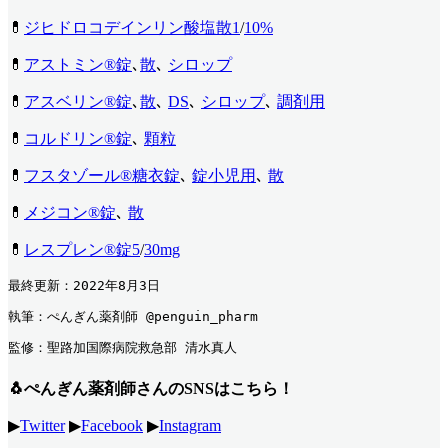
💊
ジヒドロコデインリン酸塩散1
/
10%
💊
アストミン®︎錠
､
散
､
シロップ
💊
アスベリン®︎錠
､
散
､
DS
､
シロップ
､
調剤用
💊
コルドリン®︎錠
､
顆粒
💊
フスタゾール®︎糖衣錠
､
錠小児用
､
散
💊
メジコン®︎錠
､
散
💊
レスプレン®︎錠5
/
30mg
最終更新：2022年8月3日
執筆：ぺんぎん薬剤師 @penguin_pharm
監修：聖路加国際病院救急部 清水真人
🐧ぺんぎん薬剤師さんのSNSはこちら！
▶
Twitter
▶
Facebook
▶
Instagram