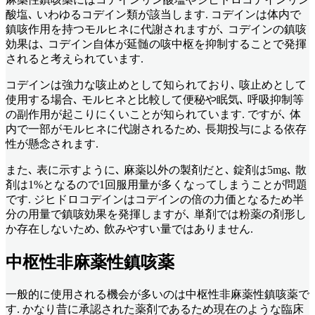
酸塩､ いわゆるコデイン類が該当します. コデインは体内で
鎮咳作用を持つモルヒネに代謝されますが､ コデインの鎮咳
効果は､ コデイン自体が延髄の咳中枢を抑制することで発揮
されると考えられています.
コデインは強力な咳止めとして知られており､ 咳止めとして
使用する場合､ モルヒネと比較して便秘や眠気､ 呼吸抑制等
の副作用が起こりにくいことが知られています. ですが､ 体
内で一部がモルヒネに代謝されるため､ 長期投与による依存
性が懸念されます.
また､ 表に示すように､ 麻薬以外の製剤だと､ 錠剤は5mg､ 散
剤は1%となるので1回服用量が多くなってしまうことが問題
です. ジヒドロコデインはコデインの倍の力価となるため半
分の用量で鎮咳効果を発揮しますが､ 単剤では粉薬の剤形し
か存在しないため､ 飲みやすい量ではありません.
中枢性非麻薬性鎮咳薬
一般的に使用される機会が多いのは中枢性非麻薬性鎮咳薬で
す. かなり昔に承認された薬剤であるため現在のような臨床