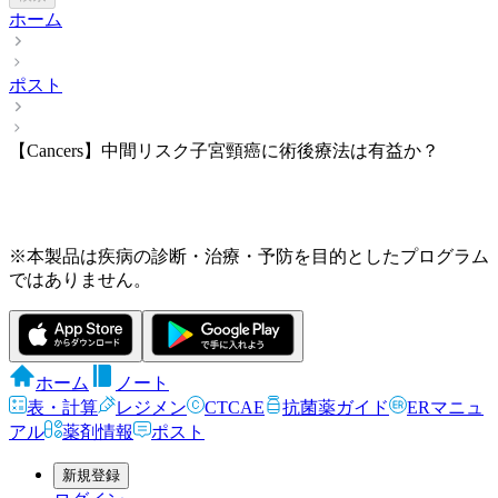
ホーム
ポスト
【Cancers】中間リスク子宮頸癌に術後療法は有益か？
※本製品は疾病の診断・治療・予防を目的としたプログラム
ではありません。
ホーム
ノート
表・計算
レジメン
CTCAE
抗菌薬ガイド
ERマニュ
アル
薬剤情報
ポスト
新規登録