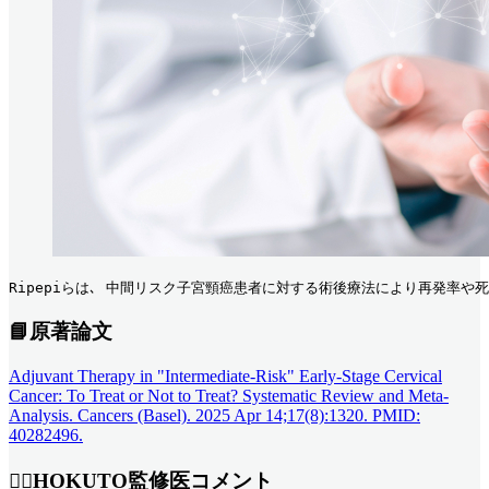
Ripepiらは､ 中間リスク子宮頸癌患者に対する術後療法により再発率や死亡率が
📘原著論文
Adjuvant Therapy in "Intermediate-Risk" Early-Stage Cervical
Cancer: To Treat or Not to Treat? Systematic Review and Meta-
Analysis. Cancers (Basel). 2025 Apr 14;17(8):1320. PMID:
40282496.
👨‍⚕️HOKUTO監修医コメント