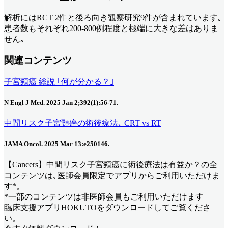
解析にはRCT 2件と後ろ向き観察研究9件が含まれています｡
患者数もそれぞれ200-800例程度と極端に大きな差はありま
せん｡
関連コンテンツ
子宮頸癌 総説 ｢何が分かる？｣
N Engl J Med. 2025 Jan 2;392(1):56-71.
中間リスク子宮頸癌の術後療法､ CRT vs RT
JAMA Oncol. 2025 Mar 13:e250146.
【Cancers】中間リスク子宮頸癌に術後療法は有益か？
の全
コンテンツは､医師会員限定でアプリからご利用いただけま
す*。
*一部のコンテンツは非医師会員もご利用いただけます
臨床支援アプリHOKUTOをダウンロードしてご覧くださ
い。