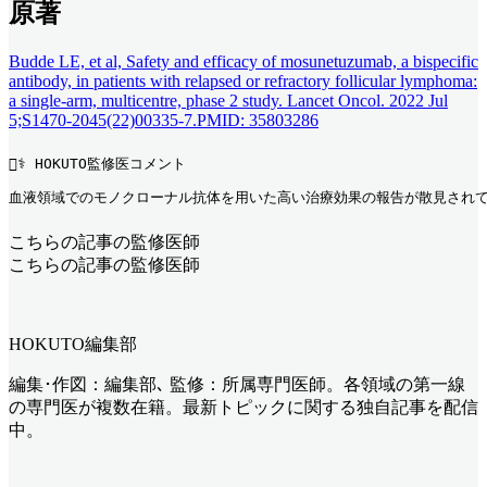
原著
Budde LE, et al, Safety and efficacy of mosunetuzumab, a bispecific
antibody, in patients with relapsed or refractory follicular lymphoma:
a single-arm, multicentre, phase 2 study. Lancet Oncol. 2022 Jul
5;S1470-2045(22)00335-7.PMID: 35803286
👨‍⚕️ HOKUTO監修医コメント
血液領域でのモノクローナル抗体を用いた高い治療効果の報告が散見されて
こちらの記事の監修医師
こちらの記事の監修医師
HOKUTO編集部
編集･作図：編集部､ 監修：所属専門医師。各領域の第一線
の専門医が複数在籍。最新トピックに関する独自記事を配信
中。