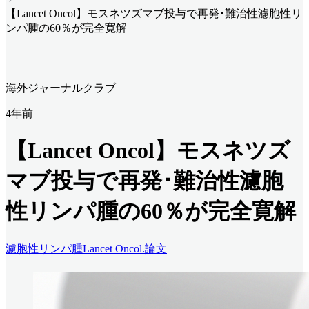
【Lancet Oncol】モスネツズマブ投与で再発･難治性濾胞性リ
ンパ腫の60％が完全寛解
海外ジャーナルクラブ
4年前
【Lancet Oncol】モスネツズ
マブ投与で再発･難治性濾胞
性リンパ腫の60％が完全寛解
濾胞性リンパ腫
Lancet Oncol.
論文