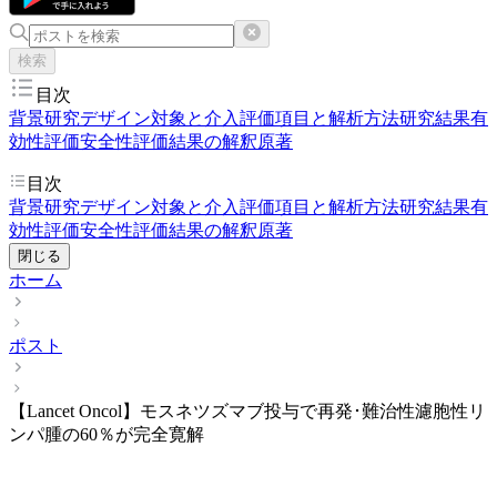
検索
目次
背景
研究デザイン
対象と介入
評価項目と解析方法
研究結果
有
効性評価
安全性評価
結果の解釈
原著
目次
背景
研究デザイン
対象と介入
評価項目と解析方法
研究結果
有
効性評価
安全性評価
結果の解釈
原著
閉じる
ホーム
ポスト
【Lancet Oncol】モスネツズマブ投与で再発･難治性濾胞性リ
ンパ腫の60％が完全寛解