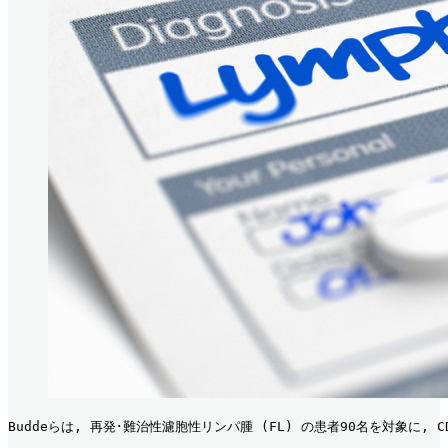
Buddeらは, 再発･難治性濾胞性リンパ腫 (FL) の患者90名を対象