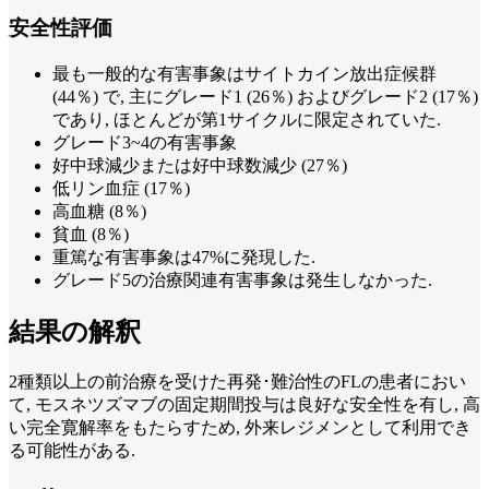
安全性評価
最も一般的な有害事象はサイトカイン放出症候群
(44％) で, 主にグレード1 (26％) およびグレード2 (17％)
であり, ほとんどが第1サイクルに限定されていた.
グレード3~4の有害事象
好中球減少または好中球数減少 (27％)
低リン血症 (17％)
高血糖 (8％)
貧血 (8％)
重篤な有害事象は47%に発現した.
グレード5の治療関連有害事象は発生しなかった.
結果の解釈
2種類以上の前治療を受けた再発･難治性のFLの患者におい
て, モスネツズマブの固定期間投与は良好な安全性を有し, 高
い完全寛解率をもたらすため, 外来レジメンとして利用でき
る可能性がある.