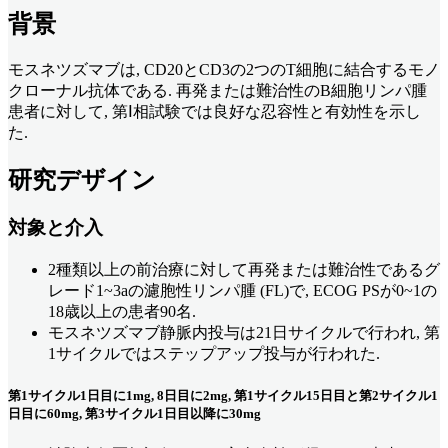
背景
モスネツズマブは, CD20とCD3の2つのT細胞に結合するモノ
クローナル抗体である. 再発または難治性のB細胞リンパ腫
患者に対して, 第Ⅰ相試験では良好な忍容性と有効性を示し
た.
研究デザイン
対象と介入
2種類以上の前治療に対して再発または難治性であるグ
レード1~3aの濾胞性リンパ腫 (FL)で, ECOG PSが0~1の
18歳以上の患者90名.
モスネツズマブ静脈内投与は21日サイクルで行われ, 第
1サイクルではステップアップ投与が行われた.
第1サイクル1日目に1mg, 8日目に2mg, 第1サイクル15日目と第2サイクル1
日目に60mg, 第3サイクル1日目以降に30mg