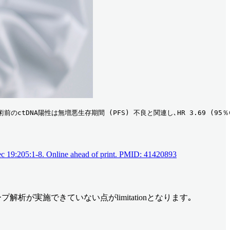
DNA陽性は無増悪生存期間 (PFS) 不良と関連し､HR 3.69 (95％CI
Dec 19:205:1-8. Online ahead of print. PMID: 41420893
が実施できていない点がlimitationとなります｡