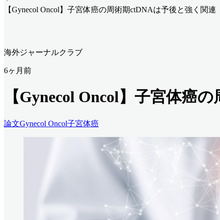
【Gynecol Oncol】子宮体癌の周術期ctDNAは予後と強く関連
海外ジャーナルクラブ
6ヶ月前
【Gynecol Oncol】子宮体
論文
Gynecol Oncol
子宮体癌