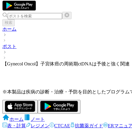
検索
ホーム
ポスト
【Gynecol Oncol】子宮体癌の周術期ctDNAは予後と強く関連
※本製品は疾病の診断・治療・予防を目的としたプログラム
ホーム
ノート
表・計算
レジメン
CTCAE
抗菌薬ガイド
ERマニュ