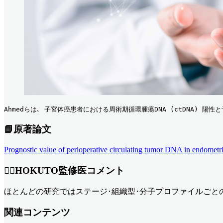
Ahmedらは､ 子宮体癌患者における周術期循環腫瘍DNA (ctDNA) 陽性
📘原著論文
Prognostic value of perioperative circulating tumor DNA in endomet
👨‍⚕️HOKUTO監修医コメント
ほとんどの研究ではステージ･組織型･分子プロファイルごとのct
関連コンテンツ