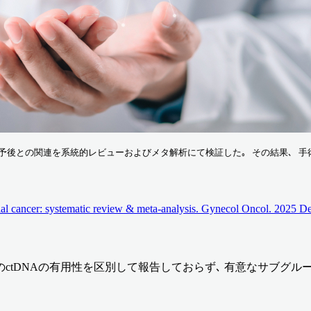
と予後との関連を系統的レビューおよびメタ解析にて検証した｡ その結果､ 手術前のct
rial cancer: systematic review & meta-analysis. Gynecol Oncol. 2025 
DNAの有用性を区別して報告しておらず､ 有意なサブグループ解析