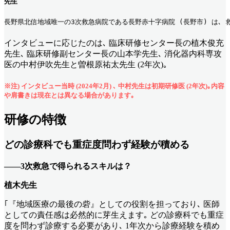
先生
長野県北信地域唯一の3次救急病院である長野赤十字病院 (長野市) は､ 
インタビューに応じたのは､ 臨床研修センター長の植木俊充
先生､ 臨床研修副センター長の山本学先生､ 消化器内科専攻
医の中村伊吹先生と曽根原祐太先生 (2年次)｡
※注) インタビュー当時 (2024年2月) ､ 中村先生は初期研修医 (2年次)｡内容
や肩書きは現在とは異なる場合があります｡
研修の特徴
どの診療科でも重症度問わず経験が積める
――3次救急で得られるスキルは？
植木先生
｢『地域医療の最後の砦』としての役割を担っており､ 医師
としての責任感は必然的に芽生えます｡ どの診療科でも重症
度を問わず診療する必要があり､ 1年次から診療経験を積め