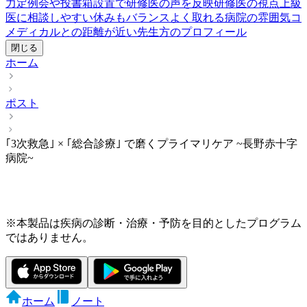
力
定例会や投書箱設置で研修医の声を反映
研修医の視点
上級
医に相談しやすい
休みもバランスよく取れる
病院の雰囲気
コ
メディカルとの距離が近い
先生方のプロフィール
閉じる
ホーム
ポスト
｢3次救急｣ × ｢総合診療｣ で磨くプライマリケア ~長野赤十字
病院~
※本製品は疾病の診断・治療・予防を目的としたプログラム
ではありません。
ホーム
ノート