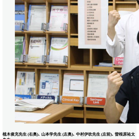
植木俊充先生 (右奥)､ 山本学先生 (左奥)､ 中村伊吹先生 (左前)､ 曽根原祐太