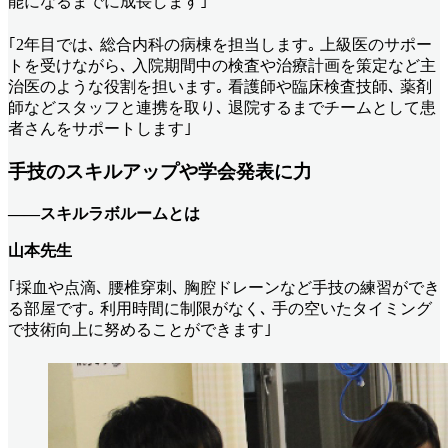
能になるまでに成長します｣
｢2年目では､ 総合内科の病棟を担当します｡ 上級医のサポー
トを受けながら､ 入院期間中の検査や治療計画を策定など主
治医のような役割を担います｡ 看護師や臨床検査技師､ 薬剤
師などスタッフと連携を取り､ 退院するまでチームとして患
者さんをサポートします｣
手技のスキルアップや学会発表に力
――スキルラボルームとは
山本先生
｢採血や点滴､ 腰椎穿刺､ 胸腔ドレーンなど手技の練習ができ
る部屋です｡ 利用時間に制限がなく､ 手の空いたタイミング
で技術向上に努めることができます｣