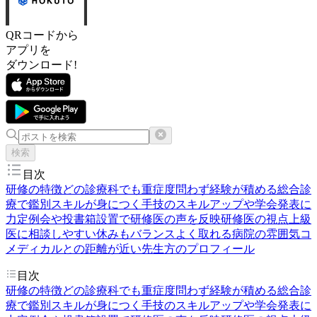
QRコードから
アプリを
ダウンロード!
検索
目次
研修の特徴
どの診療科でも重症度問わず経験が積める
総合診
療で鑑別スキルが身につく
手技のスキルアップや学会発表に
力
定例会や投書箱設置で研修医の声を反映
研修医の視点
上級
医に相談しやすい
休みもバランスよく取れる
病院の雰囲気
コ
メディカルとの距離が近い
先生方のプロフィール
目次
研修の特徴
どの診療科でも重症度問わず経験が積める
総合診
療で鑑別スキルが身につく
手技のスキルアップや学会発表に