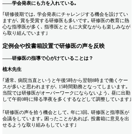
――学会発表にも力を入れている｡
｢研修後期では､ 学会発表にチャレンジする機会を設けてい
ますが､ 賞を受賞する研修医も多いです｡ 研修医の教育に熱
心な指導医が多く､ 指導医とともに大変ながらも楽しみなが
ら取り組んでいます｣
定例会や投書箱設置で研修医の声を反映
――研修医の指導で心がけていることは？
植木先生
｢通常､ 病院当直というと午後5時から翌朝8時まで働くケー
スが多いと思われますが､ 15時間勤務となってしまいます｡
当院では研修医がオーバーワークにならないよう､ 昼に出勤
して午前0時に帰る準夜を多くするなどして調整しています｣
｢研修医の声を拾う機会として､ 年に3回､ 研修医と指導医が
会議をしています｡ 困ったことがあれば､ 投書箱に意見を出
せるような取り組みもしています｣