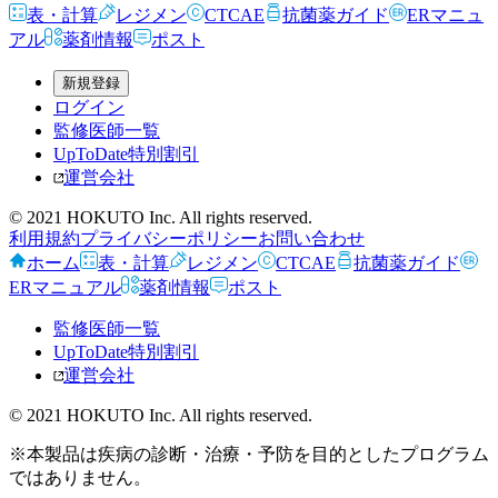
表・計算
レジメン
CTCAE
抗菌薬ガイド
ERマニュ
アル
薬剤情報
ポスト
新規登録
ログイン
監修医師一覧
UpToDate特別割引
運営会社
© 2021 HOKUTO Inc. All rights reserved.
利用規約
プライバシーポリシー
お問い合わせ
ホーム
表・計算
レジメン
CTCAE
抗菌薬ガイド
ERマニュアル
薬剤情報
ポスト
監修医師一覧
UpToDate特別割引
運営会社
© 2021 HOKUTO Inc. All rights reserved.
※本製品は疾病の診断・治療・予防を目的としたプログラム
ではありません。