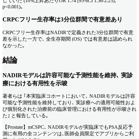
していた (10%上昇あたりOR 1.74 [95%CI 1.36-2.23]､
p<0.001)｡
CRPCフリー生存率は3分位群間で有意差あり
CRPCフリー生存率はNADIRで定義された3分位群間で有意
差を示した一方で､ 全生存期間 (OS) では有意差は認められ
なかった｡
結論
NADIRモデルは許容可能な予測性能を維持､ 実診
療における有用性を示唆
著者らは ｢本実臨床コホートにおいて､ NADIRモデルは許容
可能な予測性能を維持しており､ 実診療への適用可能性およ
び個別化された治療前の臨床管理における有用性が示唆され
た｣ と報告している｡
【Prostate】mCSPC､ NADIRモデルが実臨床でもPSA反応予
測に有用
の全コンテンツは､医師会員限定でアプリからご利