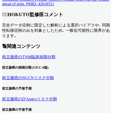
ahead of print. PMID: 42018551
👨‍⚕️HOKUTO監修医コメント
完全データ症例に限定した解析による選択バイアスや､ 同期
性転移症例のみを対象としたため､ 一般化可能性に限界があ
ります｡
🔢関連コンテンツ
前立腺癌のTNM臨床病期分類
前立腺癌の病期分類 (UICC-8版)
前立腺癌のNCCNリスク分類
前立腺癌の予後予測
前立腺癌のD'Amicoリスク分類
前立腺癌の予後予測