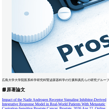
広島大学大学院医系科学研究科腎泌尿器科学の行廣和真氏らの研究グループは､ 1
📘原著論文
Impact of the Nadir Androgen Receptor Signaling Inhibitor-Derived
Integrative Response Model in Real-World Patients With Metastatic
Castration-Sensitive Prostate Cancer. Prostate. 2026 Apr 22. Online