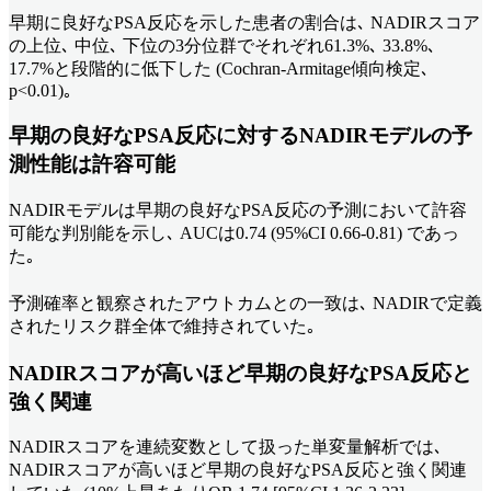
早期に良好なPSA反応を示した患者の割合は､ NADIRスコア
の上位､ 中位､ 下位の3分位群でそれぞれ61.3%､ 33.8%､
17.7%と段階的に低下した (Cochran-Armitage傾向検定､
p<0.01)｡
早期の良好なPSA反応に対するNADIRモデルの予
測性能は許容可能
NADIRモデルは早期の良好なPSA反応の予測において許容
可能な判別能を示し､ AUCは0.74 (95%CI 0.66-0.81) であっ
た｡
予測確率と観察されたアウトカムとの一致は､ NADIRで定義
されたリスク群全体で維持されていた｡
NADIRスコアが高いほど早期の良好なPSA反応と
強く関連
NADIRスコアを連続変数として扱った単変量解析では､
NADIRスコアが高いほど早期の良好なPSA反応と強く関連