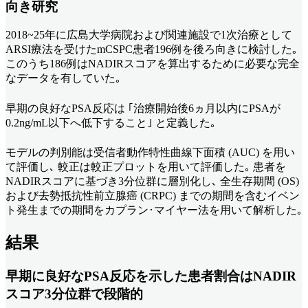
向き研究
2018~25年に広島大学病院および関連施設で1次治療として
ARSI療法を受けたmCSPC患者196例を後ろ向きに検討した｡
このうち186例はNADIRスコアを算出するために必要な完全
なデータを有していた｡
早期の良好なPSA反応は ｢治療開始後6ヵ月以内にPSAが
0.2ng/mL以下へ低下すること｣ と定義した｡
モデルの判別能は受信者動作特性曲線下面積 (AUC) を用い
て評価し､ 較正は較正プロットを用いて評価した｡ 患者を
NADIRスコアに基づき3分位群に層別化し､ 全生存期間 (OS)
および去勢抵抗性前立腺癌 (CRPC) までの期間を含むイベン
ト発生までの期間をカプラン･マイヤー法を用いて解析した｡
結果
早期に良好なPSA反応を示した患者割合はNADIR
スコア3分位群で段階的