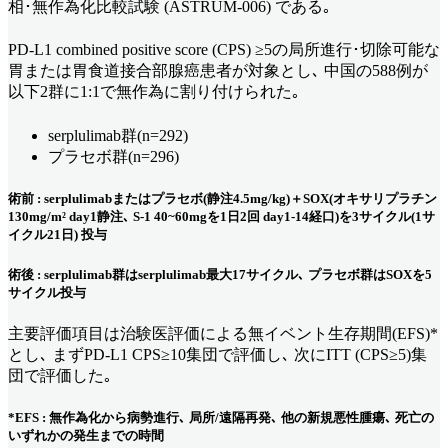
相･無作為化比較試験 (ASTRUM-006) である｡
PD-L1 combined positive score (CPS) ≥5の局所進行･切除可能な
胃または胃食道接合部腺癌患者が対象とし､ 中国の588例が
以下2群に1:1で無作為に割り付けられた｡
serplulimab群(n=292)
プラセボ群(n=296)
術前 : serplulimabまたはプラセボ(静注4.5mg/kg)＋SOX(オキサリプラチン
130mg/m² day1静注､ S-1 40~60mgを1日2回 day1-14経口)を3サイクル(1サ
イクル21日) 投与
術後 : serplulimab群はserplulimab最大17サイクル､ プラセボ群はSOXを5
サイクル投与
主要評価項目は治験医評価による無イベント生存期間(EFS)*
とし､ まずPD-L1 CPS≥10集団で評価し､ 次にITT (CPS≥5)集
団で評価した｡
*EFS : 無作為化から病勢進行､ 局所/遠隔再発､ 他の新規悪性腫瘍､ 死亡の
いずれかの発生までの時間