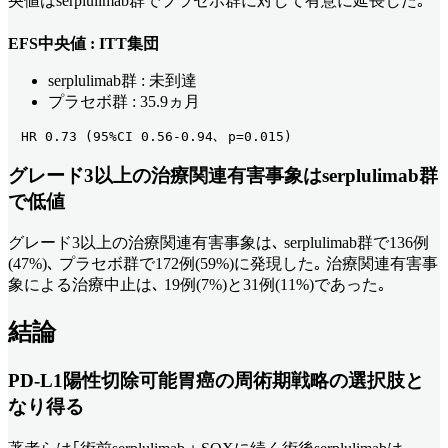
央値はserplulimab群でプラセボ群に対して有意に延長した｡
EFS中央値 : ITT集団
serplulimab群 : 未到達
プラセボ群 : 35.9ヵ月
　HR 0.73 (95%CI 0.56-0.94､ p=0.015) 
グレード3以上の治療関連有害事象はserplulimab群
で低値
グレード3以上の治療関連有害事象は､ serplulimab群で136例
(47%)､ プラセボ群で172例(59%)に発現した｡ 治療関連有害事
象による治療中止は､ 19例(7%)と31例(11%)であった｡
結論
PD-L1陽性切除可能胃癌の周術期戦略の選択肢と
なり得る