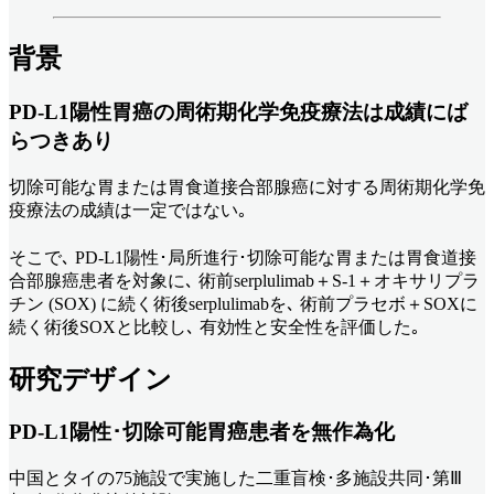
背景
PD-L1陽性胃癌の周術期化学免疫療法は成績にば
らつきあり
切除可能な胃または胃食道接合部腺癌に対する周術期化学免
疫療法の成績は一定ではない｡
そこで､ PD-L1陽性･局所進行･切除可能な胃または胃食道接
合部腺癌患者を対象に､ 術前serplulimab＋S-1＋オキサリプラ
チン (SOX) に続く術後serplulimabを､ 術前プラセボ＋SOXに
続く術後SOXと比較し､ 有効性と安全性を評価した｡
研究デザイン
PD-L1陽性･
切除可能胃癌患者を無作為化
中国とタイの75施設で実施した二重盲検･多施設共同･第Ⅲ