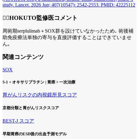
study. Lancet. 2026 Jun; 407(10547): 2542-2553. PMID: 42225112
👨‍⚕️HOKUTO監修医コメント
周術期serplulimab＋SOX群を設けていなかったため､ 術後補
助免疫療法単独の寄与を直接評価することはできていませ
ん｡
関連コンテンツ
SOX
S-1 + オキサリプラチン | 胃癌 > 一次治療
胃がんリスクの内視鏡所見スコア
京都分類と胃がんリスクスコア
BEST-J スコア
早期胃癌のESD後の出血予測モデル