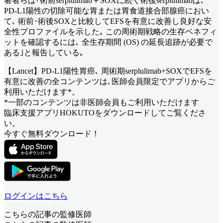
著者らは｢術前serplulimab＋SOXに続く術後serplulimabは､
PD-L1陽性の切除可能な胃または胃食道接合部腺癌におい
て､ 術前･術後SOXと比較してEFSを有意に改善し良好な安
全性プロファイルを示した｡ この周術期戦略の生存ベネフィ
ットを確認するには､ 全生存期間 (OS) の延長追跡が必要で
ある｣と報告している｡
【Lancet】PD-L1陽性胃癌､ 周術期serplulimab+SOXでEFSを
有意に改善
の全コンテンツは､医師会員限定でアプリからご
利用いただけます*。
*一部のコンテンツは非医師会員もご利用いただけます
臨床支援アプリHOKUTOをダウンロードしてご覧くださ
い。
今すぐ無料ダウンロード！
ログインはこちら
こちらの記事の監修医師