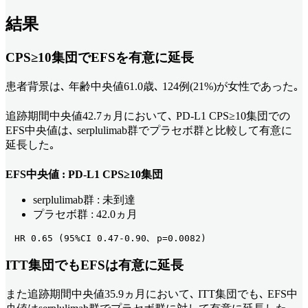
結果
CPS≥10集団でEFSを有意に
延長
患者背景は､ 年齢中央値61.0歳､ 124例(21%)が女性であった｡
追跡期間中央値42.7ヵ月において､ PD-L1 CPS≥10集団での
EFS中央値は､ serplulimab群でプラセボ群と比較して有意に
延長した｡
EFS中央値 : PD-L1 CPS≥10集団
serplulimab群 : 未到達
プラセボ群 : 42.0ヵ月
　HR 0.65 (95%CI 0.47-0.90､ p=0.0082) 
ITT集団でもEFSは有意に延長
また追跡期間中央値35.9ヵ月において､ ITT集団でも､ EFS中