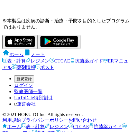
※本製品は疾病の診断・治療・予防を目的としたプログラム
ではありません。
ホーム
ノート
表・計算
レジメン
CTCAE
抗菌薬ガイド
ERマニュ
アル
薬剤情報
ポスト
新規登録
ログイン
監修医師一覧
UpToDate特別割引
運営会社
© 2021 HOKUTO Inc. All rights reserved.
利用規約
プライバシーポリシー
お問い合わせ
ホーム
表・計算
レジメン
CTCAE
抗菌薬ガイド