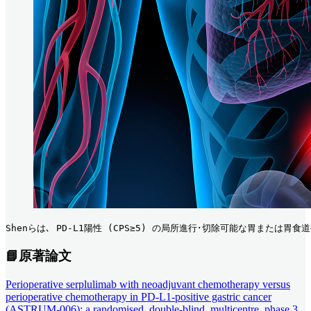
Shenらは､ PD-L1陽性 (CPS≥5) の局所進行･切除可能な胃または胃食
📘原著論文
Perioperative serplulimab with neoadjuvant chemotherapy versus
perioperative chemotherapy in PD-L1-positive gastric cancer
(ASTRUM-006): a randomised, double-blind, multicentre, phase 3