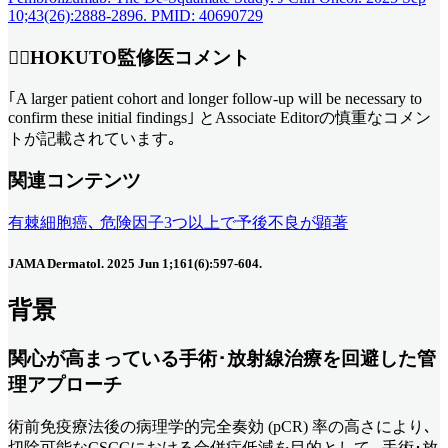
10;43(26):2888-2896. PMID: 40690729
👨‍⚕️HOKUTO監修医コメント
｢A larger patient cohort and longer follow-up will be necessary to
confirm these initial findings｣ とAssociate Editorの慎重なコメン
トが記載されています｡
関連コンテンツ
有棘細胞癌､ 危険因子3つ以上で予後不良が顕著
JAMA Dermatol. 2025 Jun 1;161(6):597-604.
背景
関心が高まっている手術･放射線治療を回避した管
理アプローチ
術前免疫療法後の病理学的完全奏効 (pCR) 率の高さにより､
切除可能なCSCCにおける合併症低減を目的として､ 手術･放