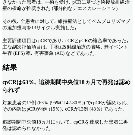
きなかった患者は､ 手術を受け､ pCRに基づき術後放射線治
療の省略が推奨された (部分的なデエスカレーション)｡
その後､ 全患者に対して､ 維持療法としてペムブロリズマブ
の追加投与を13サイクル実施した｡
主要評価項目はcpCRであり､ cCRとpCRの複合率であった｡
主な副次評価項目は､ 手術±放射線治療の省略､ 無イベント
生存 (EFS) 率､ 有害事象 (AE) などであった｡
結果
cpCRは63％､ 追跡期間中央値18ヵ月で再発は認め
られず
対象患者の17例 (63％ [95%CI 42-80％]) でcpCRが認められ､
その内訳はpCRが4例 (15％)､ cCRが13例 (48％) であった｡
追跡期間中央値18ヵ月において､ cpCRを達成した患者に再
発は認められなかった｡