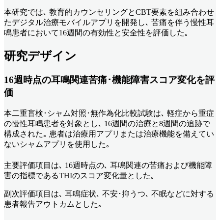
本研究では､ 教育的カウンセリングとCBT要素を組み合わせ
たデジタル治療モバイルアプリを開発し､ 苦痛を伴う慢性耳
鳴患者において16週間の有効性と安全性を評価した｡
研究デザイン
16週時点の耳鳴関連苦痛･機能障害スコア変化を評
価
本二重盲検･シャム対照･無作為化比較試験は､ 軽症から重症
の慢性耳鳴患者を対象とし､ 16週間の治療と8週間の追跡で
構成された｡ 患者は治療用アプリまたは治療機能を備えてい
ないシャムアプリを使用した｡
主要評価項目は､ 16週時点の､ 耳鳴関連の苦痛および機能障
害の指標であるTHIのスコア変化量とした｡
副次評価項目は､ 耳鳴症状､ 不安･抑うつ､ 不眠などに対する
患者報告アウトカムとした｡