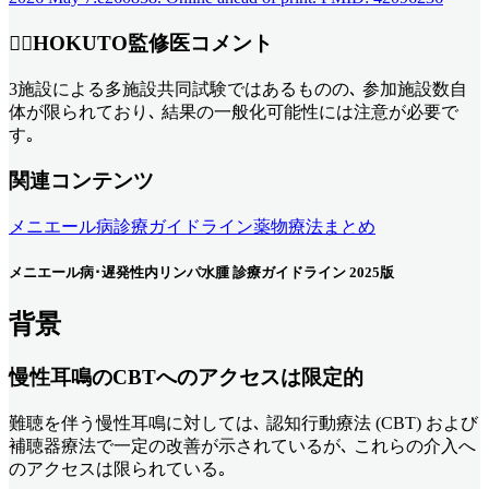
👨‍⚕️HOKUTO監修医コメント
3施設による多施設共同試験ではあるものの､ 参加施設数自
体が限られており､ 結果の一般化可能性には注意が必要で
す｡
関連コンテンツ
メニエール病診療ガイドライン薬物療法まとめ
メニエール病･遅発性内リンパ水腫 診療ガイドライン 2025版
背景
慢性耳鳴のCBTへのアクセスは限定的
難聴を伴う慢性耳鳴に対しては､ 認知行動療法 (CBT) および
補聴器療法で一定の改善が示されているが､ これらの介入へ
のアクセスは限られている｡