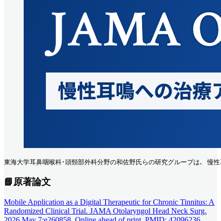
東海大学耳鼻咽喉科･頭頸部外科分野の和佐野氏らの研究グループは､ 慢性耳鳴
📘原著論文
Mobile Application as a Digital Therapeutic for Chronic Tinnitus: A
Randomized Clinical Trial. JAMA Otolaryngol Head Neck Surg.
2026 May 7:e260858. Online ahead of print. PMID: 42096236