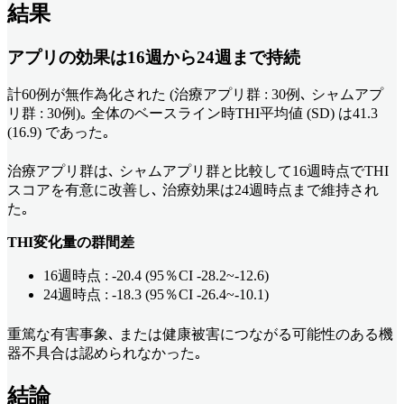
結果
アプリの効果は16週から24週まで持続
計60例が無作為化された (治療アプリ群 : 30例､ シャムアプ
リ群 : 30例)｡ 全体のベースライン時THI平均値 (SD) は41.3
(16.9) であった｡
治療アプリ群は､ シャムアプリ群と比較して16週時点でTHI
スコアを有意に改善し､ 治療効果は24週時点まで維持され
た｡
THI変化量の群間差
16週時点 : -20.4 (95％CI -28.2~-12.6)
24週時点 : -18.3 (95％CI -26.4~-10.1)
重篤な有害事象､ または健康被害につながる可能性のある機
器不具合は認められなかった｡
結論