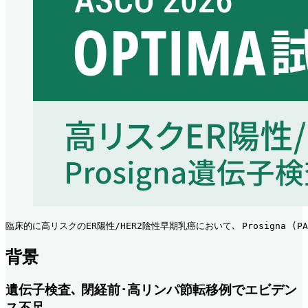
臨床的に高リスクのER陽性/HER2陰性早期乳癌において､ Prosigna (PAM5
背景
遺伝子検査､ 閉経前･高リンパ節転移例でエビデン
ス不足