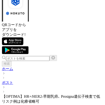
QRコードから
アプリを
ダウンロード!
検索
ホーム
ポスト
【OPTIMA】HR+/HER2-早期乳癌､ Prosigna遺伝子検査で低
リスク例は化療省略可