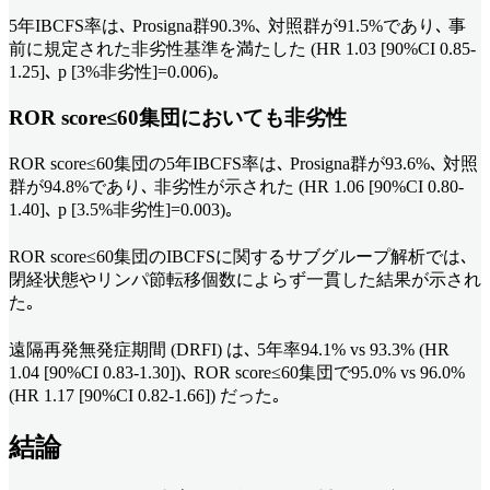
5年IBCFS率は､ Prosigna群90.3%､ 対照群が91.5%であり､ 事
前に規定された非劣性基準を満たした (HR 1.03 [90%CI 0.85-
1.25]､ p [3%非劣性]=0.006)｡
ROR score≤60集団においても非劣性
ROR score≤60集団の5年IBCFS率は､ Prosigna群が93.6%､ 対照
群が94.8%であり､ 非劣性が示された (HR 1.06 [90%CI 0.80-
1.40]､ p [3.5%非劣性]=0.003)｡
ROR score≤60集団のIBCFSに関するサブグループ解析では､
閉経状態やリンパ節転移個数によらず一貫した結果が示され
た｡
遠隔再発無発症期間 (DRFI) は､ 5年率94.1% vs 93.3% (HR
1.04 [90%CI 0.83-1.30])､ ROR score≤60集団で95.0% vs 96.0%
(HR 1.17 [90%CI 0.82-1.66]) だった｡
結論