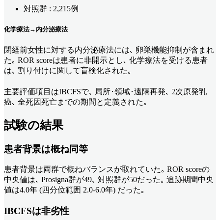
対照群 : 2,215例
化学療法→内分泌療法
閉経前女性に対する内分泌療法には､ 卵巣機能抑制が含まれ
た｡ ROR scoreは患者に非開示とし､ 化学療法を受ける患者
は､ 割り付けに関して盲検化された｡
主要評価項目はIBCFSで､ 局所･領域･遠隔再発､ 2次原発乳
癌､ 全死因死亡までの期間と定義された｡
試験の結果
患者背景は概ね同等
患者背景は両群で概ねバランスが取れていた｡ ROR scoreの
中央値は､ Prosigna群が49､ 対照群が50だった｡ 追跡期間中央
値は4.0年 (四分位範囲 2.0-6.0年) だった｡
IBCFSは非劣性