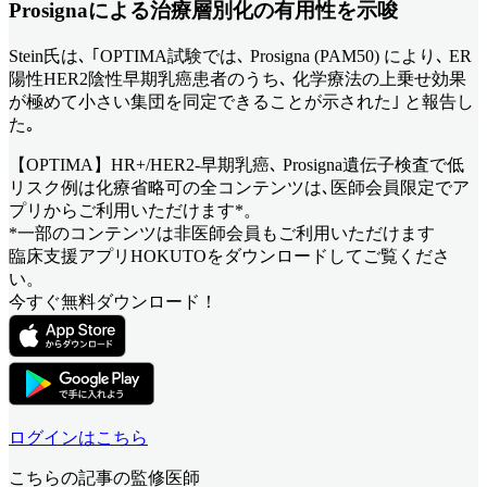
Prosignaによる治療層別化の有用性を示唆
Stein氏は､ ｢OPTIMA試験では､ Prosigna (PAM50) により､ ER
陽性HER2陰性早期乳癌患者のうち､ 化学療法の上乗せ効果
が極めて小さい集団を同定できることが示された｣ と報告し
た｡
【OPTIMA】HR+/HER2-早期乳癌､ Prosigna遺伝子検査で低
リスク例は化療省略可
の全コンテンツは､医師会員限定でア
プリからご利用いただけます*。
*一部のコンテンツは非医師会員もご利用いただけます
臨床支援アプリHOKUTOをダウンロードしてご覧くださ
い。
今すぐ無料ダウンロード！
ログインはこちら
こちらの記事の監修医師