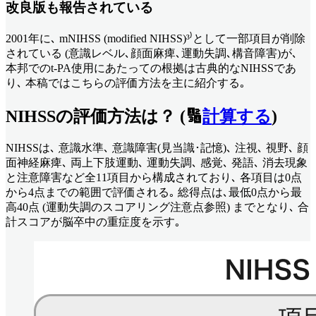
改良版も報告されている
2001年に､ mNIHSS (modified NIHSS)³⁾として一部項目が削除
されている (意識レベル､顔面麻痺､運動失調､構音障害)が､
本邦でのt-PA使用にあたっての根拠は古典的なNIHSSであ
り､ 本稿ではこちらの評価方法を主に紹介する｡
NIHSSの評価方法は？ (🔢
計算する
)
NIHSSは､ 意識水準､ 意識障害(見当識･記憶)､ 注視､ 視野､ 顔
面神経麻痺､ 両上下肢運動､ 運動失調､ 感覚､ 発語､ 消去現象
と注意障害など全11項目から構成されており､ 各項目は0点
から4点までの範囲で評価される｡ 総得点は､最低0点から最
高40点 (運動失調のスコアリング注意点参照) までとなり､ 合
計スコアが脳卒中の重症度を示す｡