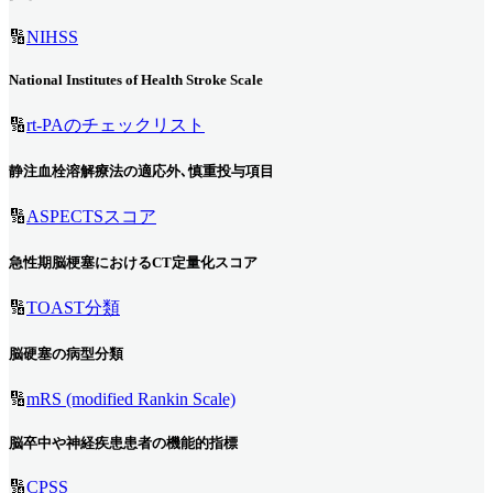
🔢
NIHSS
National Institutes of Health Stroke Scale
🔢
rt-PAのチェックリスト
静注血栓溶解療法の適応外､慎重投与項目
🔢
ASPECTSスコア
急性期脳梗塞におけるCT定量化スコア
🔢
TOAST分類
脳硬塞の病型分類
🔢
mRS (modified Rankin Scale)
脳卒中や神経疾患患者の機能的指標
🔢
CPSS