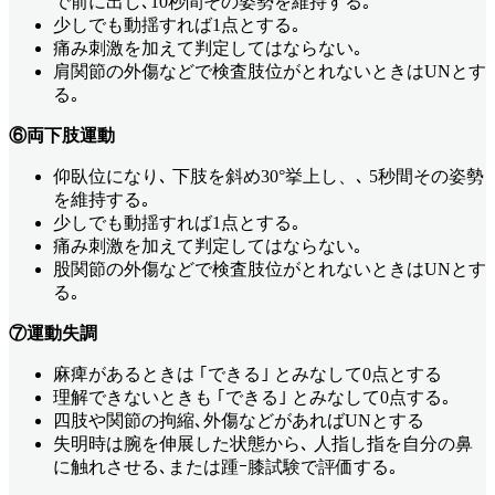
で前に出し､10秒間その姿勢を維持する｡
少しでも動揺すれば1点とする｡
痛み刺激を加えて判定してはならない｡
肩関節の外傷などで検査肢位がとれないときはUNとす
る｡
⑥両下肢運動
仰臥位になり､ 下肢を斜め30°挙上し、､ 5秒間その姿勢
を維持する｡
少しでも動揺すれば1点とする｡
痛み刺激を加えて判定してはならない｡
股関節の外傷などで検査肢位がとれないときはUNとす
る｡
⑦運動失調
麻痺があるときは ｢できる｣ とみなして0点とする
理解できないときも ｢できる｣ とみなして0点する｡
四肢や関節の拘縮､外傷などがあればUNとする
失明時は腕を伸展した状態から､ 人指し指を自分の鼻
に触れさせる､または踵ｰ膝試験で評価する｡