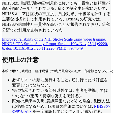
NIHSSは､ 臨床試験や疫学調査においても一貫性と信頼性が
高い評価ツールとされている｡ 多くの脳卒中研究において､
NIHSSスコアは症状の重症度、治療効果、予後等を評価する
主要な指標として利用されている｡ Lydenらの研究では､
NIHSSの信頼性と一貫性が高いことが報告されており､ 研究
分野での利用が支持されている⁶⁾｡
Improved reliability of the NIH Stroke Scale using video training.
NINDS TPA Stroke Study Group. Stroke. 1994 Nov;25(11):2220-
6. doi: 10.1161/01.str.25.11.2220. PMID: 7974549
使用上の注意
本稿で用いる表現は､ 臨床現場での利用最適化のため一部意訳となっている
必ずリストの順に施行すること｡ 逆に行ったり評点を
変更してはならない｡
特に指示されている部分以外では､ 患者を誘導しては
いけない (患者の特別な努力を避ける)｡
既知の麻痺や失明､意識障害などがある場合､ 測定方法
は複雑になるため､ 各項目の詳細については､
NIHSSの
公式サイト
を一度確認しておくことをお薦めする｡