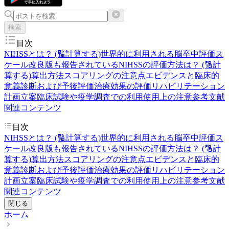
検索
目次
NIHSSとは？ (🔢計算する)
世界的に利用される脳卒中評価ス
ケール
改良版も報告されている
NIHSSの評価方法は？ (🔢計
算する)
算出方法
スコアリングの注意点
エビデンスと臨床的
意義
診断および予後評価
治療効果の評価
リハビリテーション
計画立案
臨床試験や疫学調査での利用
使用上の注意
参考文献
関連コンテンツ
目次
NIHSSとは？ (🔢計算する)
世界的に利用される脳卒中評価ス
ケール
改良版も報告されている
NIHSSの評価方法は？ (🔢計
算する)
算出方法
スコアリングの注意点
エビデンスと臨床的
意義
診断および予後評価
治療効果の評価
リハビリテーション
計画立案
臨床試験や疫学調査での利用
使用上の注意
参考文献
関連コンテンツ
閉じる
ホーム