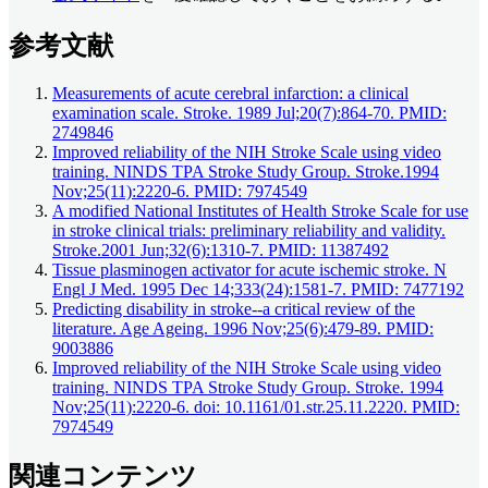
参考文献
Measurements of acute cerebral infarction: a clinical
examination scale. Stroke. 1989 Jul;20(7):864-70. PMID:
2749846
Improved reliability of the NIH Stroke Scale using video
training. NINDS TPA Stroke Study Group. Stroke.1994
Nov;25(11):2220-6. PMID: 7974549
A modified National Institutes of Health Stroke Scale for use
in stroke clinical trials: preliminary reliability and validity.
Stroke.2001 Jun;32(6):1310-7. PMID: 11387492
Tissue plasminogen activator for acute ischemic stroke. N
Engl J Med. 1995 Dec 14;333(24):1581-7. PMID: 7477192
Predicting disability in stroke--a critical review of the
literature. Age Ageing. 1996 Nov;25(6):479-89. PMID:
9003886
Improved reliability of the NIH Stroke Scale using video
training. NINDS TPA Stroke Study Group. Stroke. 1994
Nov;25(11):2220-6. doi: 10.1161/01.str.25.11.2220. PMID:
7974549
関連コンテンツ