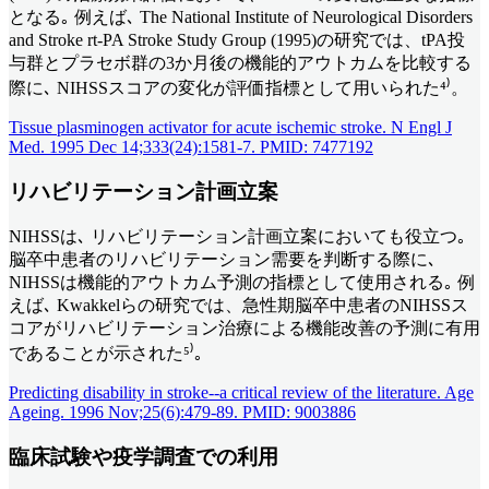
となる｡ 例えば､ The National Institute of Neurological Disorders
and Stroke rt-PA Stroke Study Group (1995)の研究では、tPA投
与群とプラセボ群の3か月後の機能的アウトカムを比較する
際に､ NIHSSスコアの変化が評価指標として用いられた⁴⁾。
Tissue plasminogen activator for acute ischemic stroke. N Engl J
Med. 1995 Dec 14;333(24):1581-7. PMID: 7477192
リハビリテーション計画立案
NIHSSは､ リハビリテーション計画立案においても役立つ｡
脳卒中患者のリハビリテーション需要を判断する際に､
NIHSSは機能的アウトカム予測の指標として使用される｡ 例
えば､ Kwakkelらの研究では、急性期脳卒中患者のNIHSSス
コアがリハビリテーション治療による機能改善の予測に有用
であることが示された⁵⁾｡
Predicting disability in stroke--a critical review of the literature. Age
Ageing. 1996 Nov;25(6):479-89. PMID: 9003886
臨床試験や疫学調査での利用