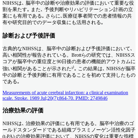
NIHSSは､ 脳卒中の診断や治療効果の評価において重要な役
割を果たす｡ また､ 予後判断やリハビリテーション計画の立
案にも有用である｡ さらに､医療従事者間での患者情報の共
有や研究目的でのデータ収集にも活用される｡
診断および予後評価
古典的なNIHSSは、脳卒中の診断および予後評価において､
高い相関性が報告されている。Brottらの研究では、NIHSSス
コアが脳卒中の重症度と90日後の患者の機能的アウトカムに
強い相関があることが示された¹⁾｡ この結果は､ NIHSSが脳卒
中の診断と予後判断に有用であることを初めて支持したもの
である｡
Measurements of acute cerebral infarction: a clinical examination
scale. Stroke. 1989 Jul;20(7):864-70. PMID: 2749846
治療効果の評価
NIHSSは､ 治療効果の評価にも有用である。脳卒中治療のゴ
ールドスタンダードである組織プラスミノーゲン活性化因子
(t-PA) の治療効果評価において、NIHSSの変化は重要な指標