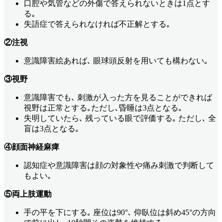
口腔や気管などの外傷で答えられないときは1点とす
る｡
失語症で答えられなければ不正解とする｡
②注視
意識障害絵あれば､ 眼球頭反射を用いても構わない｡
③視野
意識障害でも､ 刺激が入った方を見ることができれば
視野は正常とする｡ただし､昏睡は3点となる｡
失明していたら､ 残っている眼で評価する｡ ただし､ 全
盲は3点となる｡
④顔面神経麻痺
認知症や意識障害は顔の対象性や痛み刺激で判断して
もよい｡
⑤両上肢運動
手の平を下にする｡ 座位は90°､ 仰臥位は斜め45°の方向