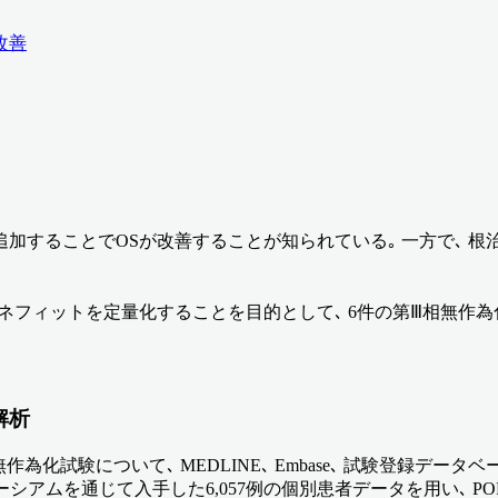
改善
することでOSが改善することが知られている｡ 一方で､ 根治
ベネフィットを定量化することを目的として､ 6件の第Ⅲ相無作為
解析
験について､ MEDLINE､ Embase､ 試験登録データベース､ W
ーシアムを通じて入手した6,057例の個別患者データを用い､ 