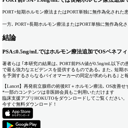
PORT+短期ホルモン療法またはPORT単独に無作為化された患者 (3
一方､ PORT+長期ホルモン療法またはPORT単独に無作為化された患者
結論
PSA≤0.5ng/mLではホルモン療法追加でOSベネ
著者らは ｢本研究の結果は､ PORT前PSA値が0.5ng/m
で最も強力なエビデンスを提供するものである｡ また､ 短期
を予測するさらなるバイオマーカーの同定が求められる｣ と
【Lancet】再発前立腺癌の術後RT＋ホルモン療法､ OS改善せ
*一部のコンテンツは非医師会員もご利用いただけます
臨床支援アプリHOKUTOをダウンロードしてご覧ください。
今すぐ無料ダウンロード！