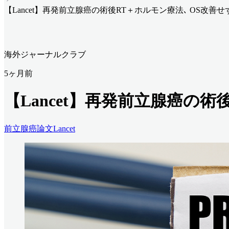
【Lancet】再発前立腺癌の術後RT＋ホルモン療法､ OS改善せ
海外ジャーナルクラブ
5ヶ月前
【Lancet】再発前立腺癌の術
前立腺癌
論文
Lancet