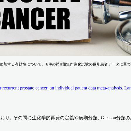
法を追加する有効性について､ 6件の第Ⅲ相無作為化試験の個別患者データに基づ
 recurrent prostate cancer: an individual patient data meta-analysis. 
れており､ その間に生化学的再発の定義や病期分類､ Gleason