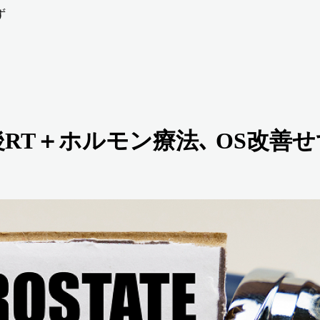
ず
後RT＋ホルモン療法､ OS改善