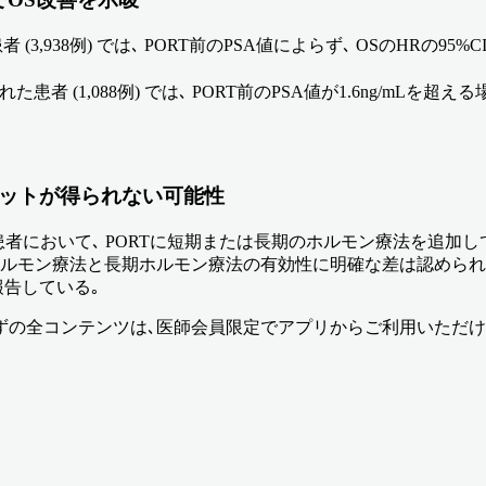
,938例) では､ PORT前のPSA値によらず､ OSのHRの95%C
 (1,088例) では､ PORT前のPSA値が1.6ng/mLを超える場
フィットが得られない可能性
L以下の患者において､ PORTに短期または長期のホルモン療法を
ホルモン療法と長期ホルモン療法の有効性に明確な差は認められ
報告している｡
ず
の全コンテンツは､医師会員限定でアプリからご利用いただけ