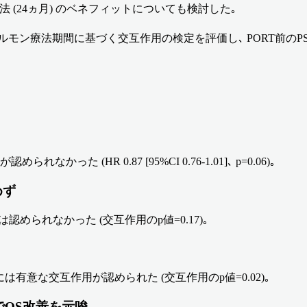
法 (24ヵ月) のベネフィットについても検討した｡
びホルモン療法期間に基づく交互作用の検定を評価し､ PORT前の
った (HR 0.87 [95%CI 0.76-1.01]､ p=0.06)｡
めず
られなかった (交互作用のp値=0.17)｡
との間には有意な交互作用が認められた (交互作用のp値=0.02)｡
加でOS改善を示唆