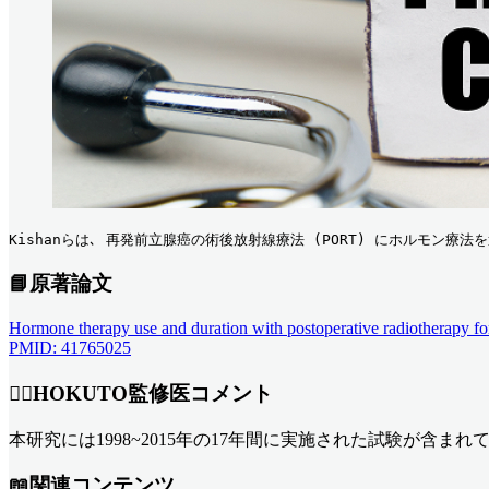
Kishanらは､ 再発前立腺癌の術後放射線療法 (PORT) にホルモン療
📘
原著論文
Hormone therapy use and duration with postoperative radiotherapy for
PMID: 41765025
👨‍⚕️
HOKUTO監修医コメント
本研究には1998~2015年の17年間に実施された試験が含ま
📖関連コンテンツ