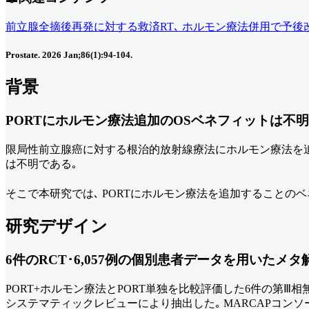
前立腺全摘後再発に対する救済RT､ ホルモン療法併用で予後
Prostate. 2026 Jan;86(1):94-104.
背景
PORTにホルモン療法追加のOSベネフィットは不明
限局性前立腺癌に対する根治的放射線療法にホルモン療法を追加
は不明である｡
そこで本研究では､ PORTにホルモン療法を追加することの
研究デザイン
6件のRCT･6,057例の個別患者データを用いたメタ
PORT+ホルモン療法とPORT単独を比較評価した6件の第Ⅲ相無作為化試
システマティックレビューにより抽出した｡ MARCAPコンソ