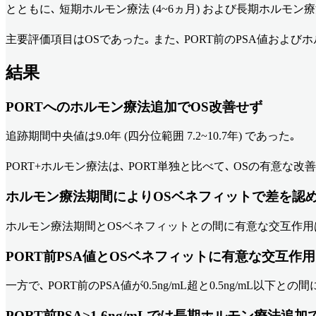
とともに､ 短期ホルモン療法 (4~6ヵ月) および長期ホルモン療
主要評価項目はOSであった｡ また､ PORT前のPSA値およ
結果
PORTへのホルモン療法追加でOS改善せず
追跡期間中央値は9.0年 (四分位範囲 7.2~10.7年) であった｡
PORT+ホルモン療法は､ PORT単独と比べて､ OSの有意な改善が認められなか
ホルモン療法期間によりOSベネフィットで差を認
ホルモン療法期間とOSベネフィットとの間に有意な交互作用は認め
PORT前PSA値とOSベネフィットに有意な交互作用
一方で､ PORT前のPSA値が0.5ng/mL超と0.5ng/mL以下
PORT前PSA>1.6ng/mLでは長期ホルモン療法追