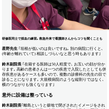
研修医同士で採血の練習｡ 救急外来で看護師さんからコツを聞くことも
星野先生
｢垣根が低いのは良いですね｡ 別の病院に行くと､
(年齢が離れていて) 相談しづらいなと思う時もあります｣
鈴木副院長
｢在籍する医師は50人程度で､ お互いの顔が分か
ります｡ 高齢の患者さんは一つの疾患で入院したとしても併
存疾患があるケースも多いので､ 複数の診療科の先生の目で
診ることになります｡ 大規模病院のような縦割りではなく､
横のつながりも強くなります｣
意外に設備は整っている
鈴木副院長
｢離島というと僻地で閉ざされたイメージをされ