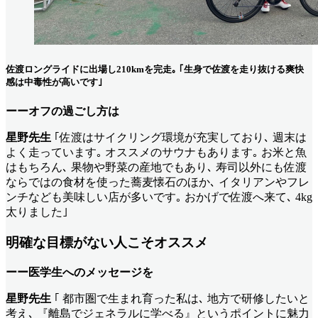
佐渡ロングライドに出場し210kmを完走｡ ｢生身で佐渡を走り抜ける爽快
感は中毒性が高いです｣
ーーオフの過ごし方は
星野先生
｢佐渡はサイクリング環境が充実しており､ 週末は
よく走っています｡ オススメのサウナもあります｡ お米と魚
はもちろん､ 果物や野菜の産地でもあり､ 寿司以外にも佐渡
ならではの食材を使った蕎麦懐石のほか､ イタリアンやフレ
ンチなども美味しい店が多いです｡ おかげで佐渡へ来て､ 4kg
太りました｣
明確な目標がない人こそオススメ
ーー医学生へのメッセージを
星野先生
｢ 都市圏で生まれ育った私は､ 地方で研修したいと
考え､ 『離島でジェネラルに学べる』というポイントに魅力