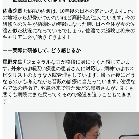
佐藤院長
｢現在の佐渡は､ 10年後の日本の姿といえます｡ 他
の地域から想像がつかないほど高齢化が進んでいます｡ 今の
研修医の先生が指導医の年齢になった時､ 日本全体が今の佐
渡と似た状況になっているでしょう｡ 佐渡での経験は将来の
キャリアに必ず活きてきます｣
ーー実際に研修して､ どう感じるか
星野先生
｢ジェネラルな力が格段に身につくと感じていま
す｡ 外来では幅広い疾患の患者さんに対応し､ 病棟ではホス
ピタリストのような入院管理もしています｡ 帰った後にどう
なるのかも考えながら普段の診療に当たっています｡ 佐渡な
らではの特徴で､ 救急外来で診た殆どの患者さんが､ 良くも
悪くも病院にまた戻ってくるので経過を追うこともできま
す｣