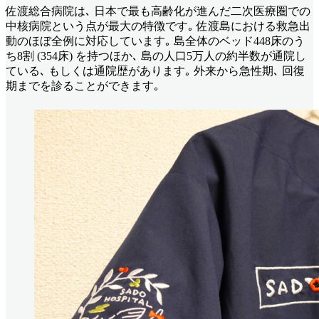
佐渡総合病院は､ 日本で最も高齢化が進んだ二次医療圏での
中核病院という点が最大の特徴です｡ 佐渡島における救急出
動のほぼ全例に対応しています｡ 島全体のベッド448床のう
ち8割 (354床) を持つほか､ 島の人口5万人の約半数が通院し
ている､ もしくは通院歴があります｡ 外来から急性期､ 回復
期までを診ることができます｡