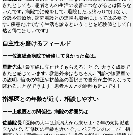
きたとしても､ 患者さんの生活の改善につながるとは限らな
いんです｡ 病院で治療をして､ 退院したら終わりではなく､
介護や診療所､ 訪問看護との連携も場合によっては必要で
す｡ 疾患だけでなく生活も診るということを経験値として自
然と得てほしいです｣
自主性を磨けるフィールド
ーー佐渡総合病院で研修して良かった点は｡
星野先生
｢最前線に立たせてもらえることで､ 大きく成長で
きたと感じています｡ 救急外来はもちろん､ 回診や診察室で
の説明､ 輸液の補正や抗菌薬の選択まで自分が主体となって
関わることができます｡ 患者さんとの距離も近いです｣
指導医との年齢が近く､ 相談しやすい
ーー上級医との関係性､ 病院の雰囲気は
佐藤院長
｢医師の大半は新潟大から来た１~２年の短期派遣
医なので､ 研修医の年齢も近いです｡ ベテランのスーパー指