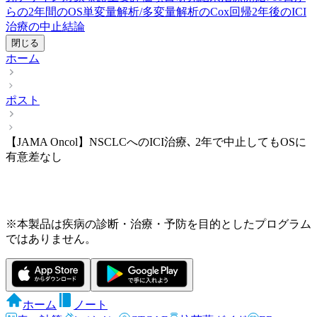
らの2年間のOS
単変量解析/多変量解析のCox回帰
2年後のICI
治療の中止
結論
閉じる
ホーム
ポスト
【JAMA Oncol】NSCLCへのICI治療､ 2年で中止してもOSに
有意差なし
※本製品は疾病の診断・治療・予防を目的としたプログラム
ではありません。
ホーム
ノート