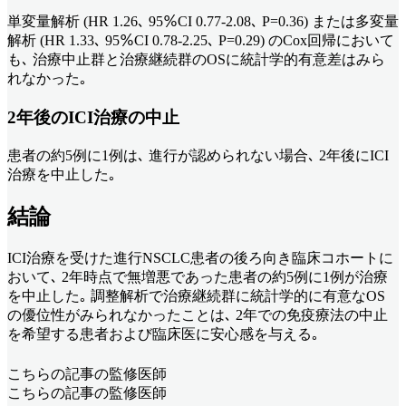
単変量解析 (HR 1.26､ 95％CI 0.77-2.08､ P=0.36) または多変量
解析 (HR 1.33､ 95％CI 0.78-2.25､ P=0.29) のCox回帰において
も､ 治療中止群と治療継続群のOSに統計学的有意差はみら
れなかった｡
2年後のICI治療の中止
患者の約5例に1例は､ 進行が認められない場合､ 2年後にICI
治療を中止した｡
結論
ICI治療を受けた進行NSCLC患者の後ろ向き臨床コホートに
おいて､ 2年時点で無増悪であった患者の約5例に1例が治療
を中止した｡ 調整解析で治療継続群に統計学的に有意なOS
の優位性がみられなかったことは､ 2年での免疫療法の中止
を希望する患者および臨床医に安心感を与える｡
こちらの記事の監修医師
こちらの記事の監修医師