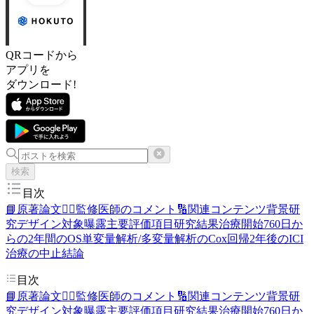
QRコードから
アプリを
ダウンロード!
検索
目次
📘原著論文
👨‍⚕️監修医師のコメント
🔢関連コンテンツ
背景
研
究デザイン
対象
曝露
主要評価項目
研究結果
治療開始760日か
らの2年間のOS
単変量解析/多変量解析のCox回帰
2年後のICI
治療の中止
結論
目次
📘原著論文
👨‍⚕️監修医師のコメント
🔢関連コンテンツ
背景
研
究デザイン
対象
曝露
主要評価項目
研究結果
治療開始760日か