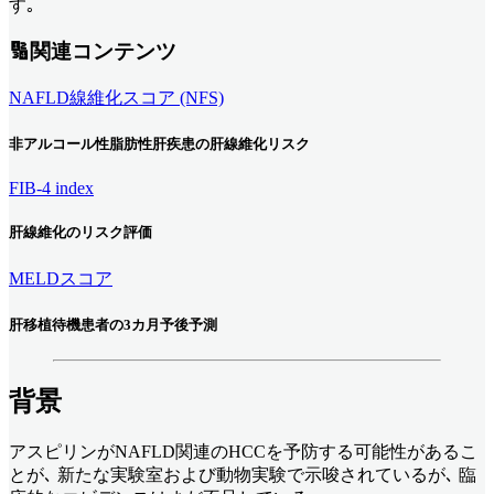
す｡
🔢関連コンテンツ
NAFLD線維化スコア (NFS)
非アルコール性脂肪性肝疾患の肝線維化リスク
FIB-4 index
肝線維化のリスク評価
MELDスコア
肝移植待機患者の3カ月予後予測
背景
アスピリンがNAFLD関連のHCCを予防する可能性があるこ
とが､ 新たな実験室および動物実験で示唆されているが､ 臨