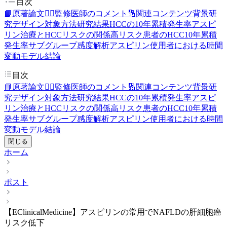
目次
📘原著論文
👨‍⚕️監修医師のコメント
🔢関連コンテンツ
背景
研
究デザイン
対象
方法
研究結果
HCCの10年累積発生率
アスピ
リン治療とHCCリスクの関係
高リスク患者のHCC10年累積
発生率
サブグループ感度解析
アスピリン使用者における時間
変動モデル
結論
目次
📘原著論文
👨‍⚕️監修医師のコメント
🔢関連コンテンツ
背景
研
究デザイン
対象
方法
研究結果
HCCの10年累積発生率
アスピ
リン治療とHCCリスクの関係
高リスク患者のHCC10年累積
発生率
サブグループ感度解析
アスピリン使用者における時間
変動モデル
結論
閉じる
ホーム
ポスト
【EClinicalMedicine】アスピリンの常用でNAFLDの肝細胞癌
リスク低下