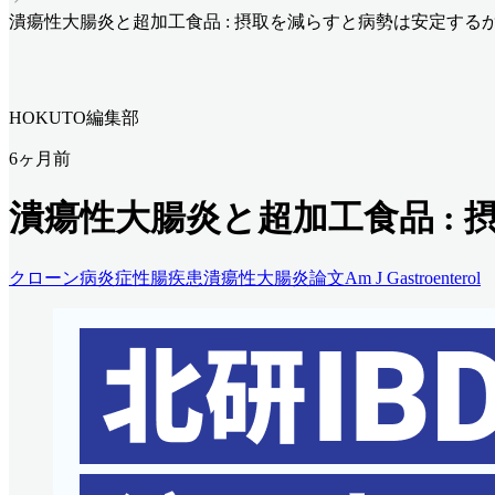
潰瘍性大腸炎と超加工食品 : 摂取を減らすと病勢は安定する
HOKUTO編集部
6ヶ月前
潰瘍性大腸炎と超加工食品 :
クローン病
炎症性腸疾患
潰瘍性大腸炎
論文
Am J Gastroenterol