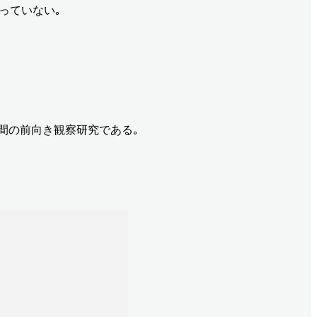
なっていない｡
 1年間の前向き観察研究である｡