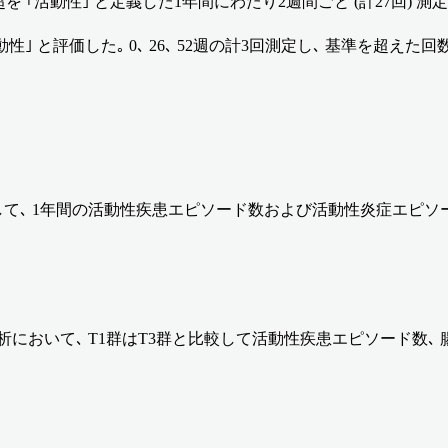
Cは13超を ｢活動性｣ と定義した1年間にわたり2週間ごと (計27回)
性｣ と評価した｡ 0､ 26､ 52週の計3回測定し､ 基準を超えた回
比較して､ 1年間の活動性疾患エピソード数および活動性炎症エピソード数が
解析において､ T1群はT3群と比較して活動性疾患エピソード数