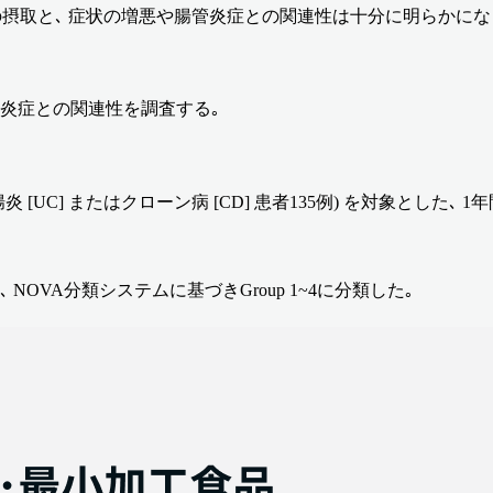
食品の摂取と､ 症状の増悪や腸管炎症との関連性は十分に明らかに
管炎症との関連性を調査する｡
[UC] またはクローン病 [CD] 患者135例) を対象とした､
OVA分類システムに基づきGroup 1~4に分類した｡