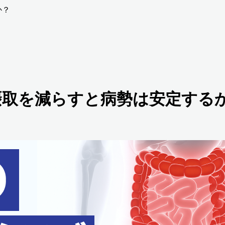
か？
 摂取を減らすと病勢は安定する