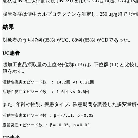
症状はIBD症状評価尺度 (IBDSI) を用い､ CDは14超､ U
腸管炎症は便中カルプロテクチンを測定し､ 250 μg/g超で ｢活動
結果
対象者のうち47例 (35%) がUC､ 88例 (65%) がCDであった｡
UC患者
超加工食品摂取量の上位3分位群 (T3) は､ 下位群 (T1) と
値を示す｡
活動性疾患エピソード数  : 14.2回 vs 6.21回
活動性炎症エピソード数  : 1.6回 vs 0.6回
また､ 年齢や性別､ 疾患タイプ､ 罹患期間を調整した多変量
活動性疾患エピソード数 : β＝-7.11､ p＝0.02
腸管炎症エピソード数 : β＝-0.95､ p＝0.03
CD患者