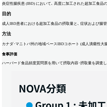
炎症性腸疾患 (IBD) において､ 高度に加工された超加工
目的
成人IBD患者における超加工食品の摂取量と､ 症状および腸
方法
カナダ･マニトバ州の地域ベースIBDコホート (成人潰瘍性大腸炎 
食事評価
ハーバード食品頻度質問票を用いて摂取内容･摂取量を調査し､ N