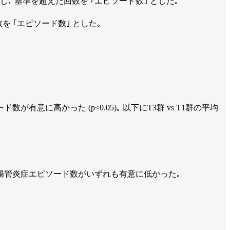
 測定し､ 基準を超えた回数を ｢エピソード数｣ とした｡
数を ｢エピソード数｣ とした｡
有意に高かった (p<0.05)｡ 以下にT3群 vs T1群の平均
､ 腸管炎症エピソード数がいずれも有意に低かった｡