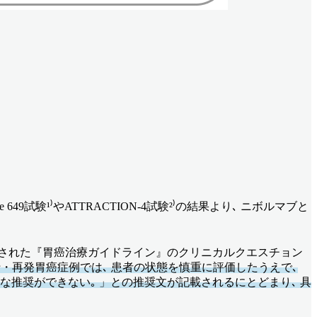
試験¹⁾やATTRACTION-4試験²⁾の結果より､ ニボルマブと
に発刊された『胃癌治療ガイドライン』のクリニカルクエスチョン
・再発胃癌症例では､ 患者の状態を慎重に評価したうえで､
ため､ 明確な推奨ができない｡ 」との推奨文が記載されるにとどまり､ 具