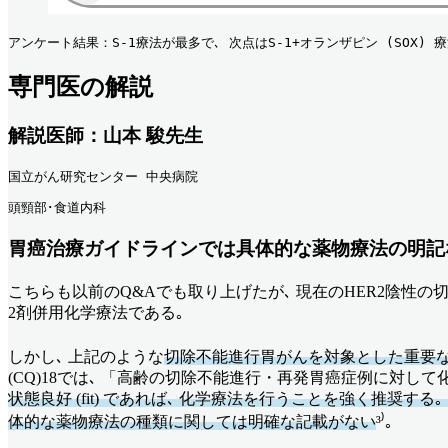
アンケート結果：S-1療法が最多で､ 次点はS-1+オランザピン (SOX) 
専門医の解説
解説医師：山本 駿先生
国立がん研究センター 中央病院
頭頸部･食道内科
胃癌治療ガイドラインでは具体的な薬物療法の明記
こちらも以前のQ&Aでも取り上げたが､ 現在のHER2陰性の切除不能
2剤併用化学療法である｡
しかし､ 上記のような
切除不能進行胃がんを対象とした重要な
(CQ)18では､ 「高齢の切除不能進行・再発胃癌症例に対し
状態良好 (fit) であれば､ 化学療法を行うことを強く推奨する｡ 
体的な薬物療法の種類に関しては明確な記載がない
³⁾｡