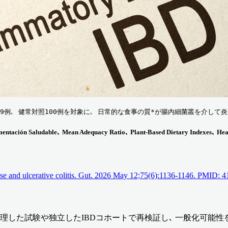
) 患者49例､ 健常対照100例を対象に､ 日常的な食事の質*が腸内細菌叢を
e de Alimentación Saludable､ Mean Adequacy Ratio､ Plant-Based Diet
sease and ulcerative colitis. Gut. 2026 May 12;75(6):1136-1146. PMID:
管理した試験や独立したIBDコホートで再検証し､ 一般化可能性