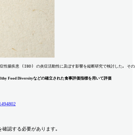
介して炎症性腸疾患 (IBD) の炎症活動性に及ぼす影響を縦断研究で検討した｡ 
ary Indexes､ Healthy Food Diversityなどの確立された食事評価指標を用いて評価
 41494802
を確認する必要があります｡