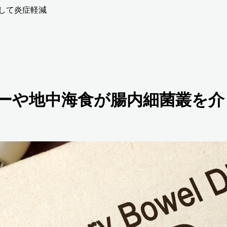
介して炎症軽減
ーヒーや地中海食が腸内細菌叢を