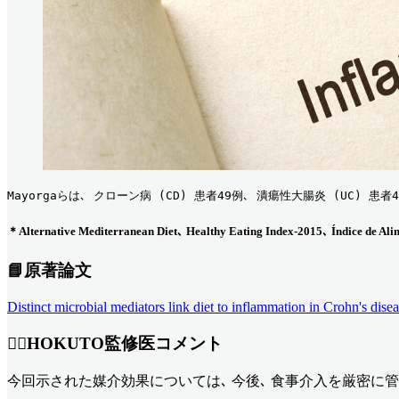
Mayorgaらは､ クローン病 (CD) 患者49例､ 潰瘍性大腸炎 (UC
＊Alternative Mediterranean Diet､ Healthy Eating Index-2015､ Índic
📘原著論文
Distinct microbial mediators link diet to inflammation in Crohn's di
👨‍⚕️HOKUTO監修医コメント
今回示された媒介効果については､ 今後､ 食事介入を厳密に