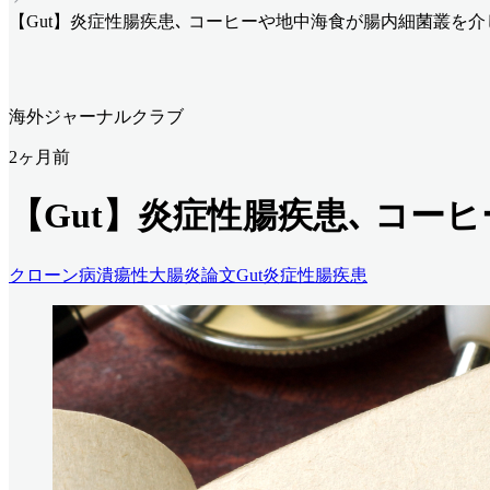
【Gut】炎症性腸疾患､ コーヒーや地中海食が腸内細菌叢を
海外ジャーナルクラブ
2ヶ月前
【Gut】炎症性腸疾患､ コ
クローン病
潰瘍性大腸炎
論文
Gut
炎症性腸疾患