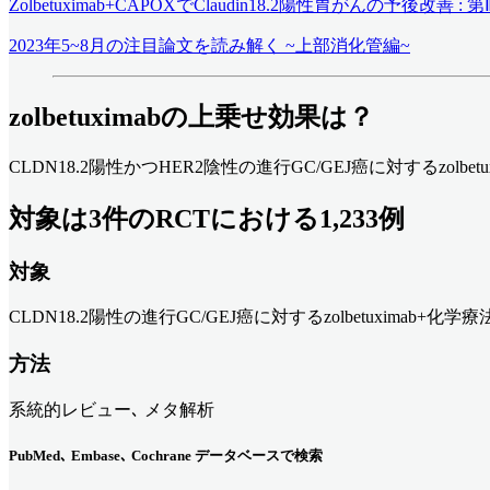
Zolbetuximab+CAPOXでClaudin18.2陽性胃がんの予後改善 : 
2023年5~8月の注目論文を読み解く ~上部消化管編~
zolbetuximabの上乗せ効果は？
CLDN18.2陽性かつHER2陰性の進行GC/GEJ癌に対するzol
対象は3件のRCTにおける1,233例
対象
CLDN18.2陽性の進行GC/GEJ癌に対するzolbetuximab+化学
方法
系統的レビュー､ メタ解析
PubMed､ Embase､ Cochrane データベースで検索