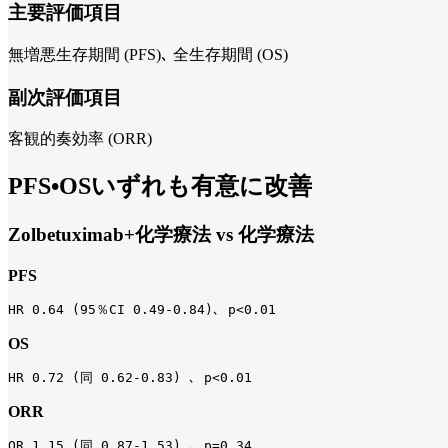
主要評価項目
無増悪生存期間 (PFS)､ 全生存期間 (OS)
副次評価項目
客観的奏効率 (ORR)
PFS•OSいずれも有意に改善
Zolbetuximab+化学療法 vs 化学療法
PFS
HR 0.64 (95％CI 0.49-0.84)､ p<0.01
OS
HR 0.72 (同 0.62-0.83) ､ p<0.01
ORR
OR 1.15 (同 0.87-1.53) ､ p=0.34