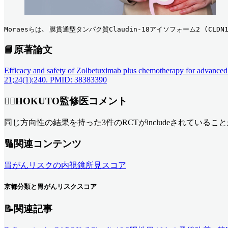
Moraesらは､ 膜貫通型タンパク質Claudin-18アイソフォーム2 (C
📘原著論文
Efficacy and safety of Zolbetuximab plus chemotherapy for advanced
21;24(1):240. PMID: 38383390
👨‍⚕️HOKUTO監修医コメント
同じ方向性の結果を持った3件のRCTがincludeされていることから
🔢関連コンテンツ
胃がんリスクの内視鏡所見スコア
京都分類と胃がんリスクスコア
📝関連記事