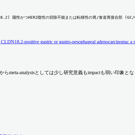
LDN18.2) 陽性かつHER2陰性の切除不能または転移性の胃/食道胃接合部 (G
 CLDN18.2-positive gastric or gastro-oesophageal adenocarcinoma: a m
meta-analysisとしては少し研究意義もimpactも弱い印象