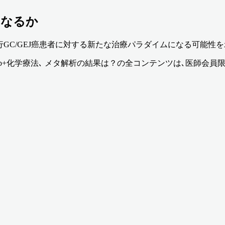
となるか
.2陽性の進行GC/GEJ癌患者に対する新たな治療パラダイムになる可能
ximab+化学療法､ メタ解析の結果は？
の全コンテンツは､医師会員