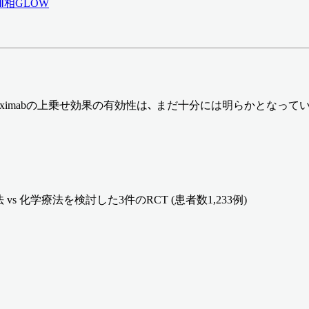
第Ⅲ相GLOW
betuximabの上乗せ効果の有効性は､ まだ十分には明らかとなって
療法 vs 化学療法を検討した3件のRCT (患者数1,233例)