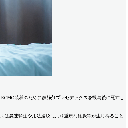
､ ECMO装着のために鎮静剤プレセデックスを投与後に死亡し
クスは急速静注や用法逸脱により重篤な徐脈等が生じ得ること