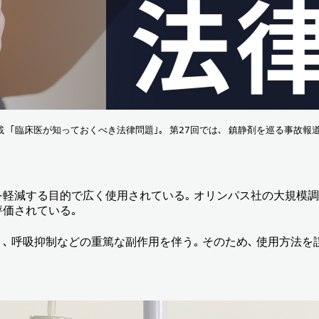
 ｢臨床医が知っておくべき法律問題｣｡ 第27回では､ 鎮静剤を巡る事故報
軽減する目的で広く使用されている｡ オリンパス社の大規模調査 
評価されている｡
､ 呼吸抑制などの重篤な副作用を伴う｡ そのため､ 使用方法