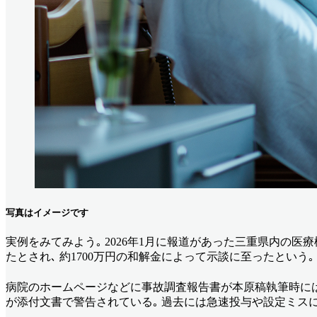
写真はイメージです
実例をみてみよう｡ 2026年1月に報道があった三重県内の医
たとされ､ 約1700万円の和解金によって示談に至ったという｡
病院のホームページなどに事故調査報告書が本原稿執筆時には
が添付文書で警告されている｡ 過去には急速投与や設定ミス