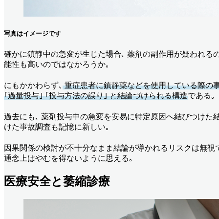
写真はイメージです
確かに鎮静中の急変が生じた場合､ 薬剤の副作用が疑われるの
能性も高いのではなかろうか｡
にもかかわらず､
重症患者に鎮静薬などを使用している際の事故
｢過量投与｣ ｢投与方法の誤り｣ と結論づけられる構造
である｡
過去にも､ 薬剤投与中の急変を安易に特定原因へ結びつけた結
けた事故調査も記憶に新しい｡
因果関係の検討が不十分なまま結論が導かれるリスクは無視できない
通念上はやむを得ないように思える｡
医療安全と萎縮診療