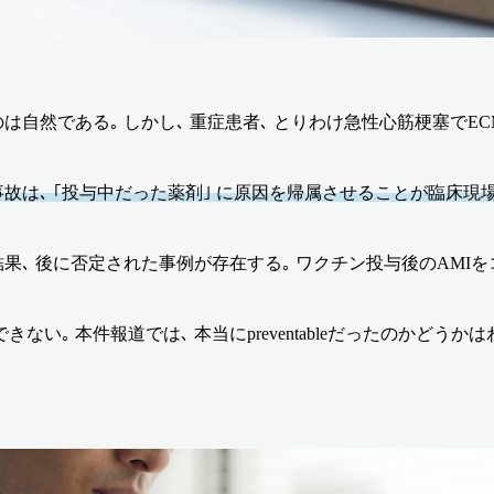
は自然である｡ しかし､ 重症患者､ とりわけ急性心筋梗塞でE
は､ ｢投与中だった薬剤｣ に原因を帰属させることが臨床現
果､ 後に否定された事例が存在する｡ ワクチン投与後のAM
｡ 本件報道では､ 本当にpreventableだったのかどうか