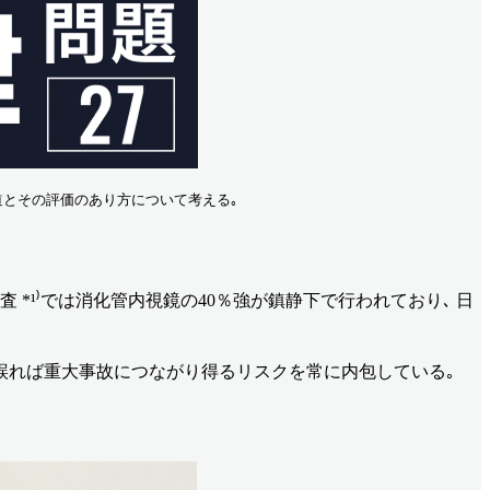
道とその評価のあり方について考える｡ 
*¹⁾では消化管内視鏡の40％強が鎮静下で行われており､ 日
を誤れば重大事故につながり得るリスクを常に内包している｡