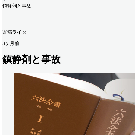
鎮静剤と事故
寄稿ライター
3ヶ月前
鎮静剤と事故