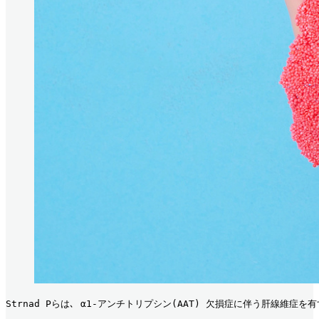
Strnad Pらは､ α1-アンチトリプシン(AAT) 欠損症に伴う肝線