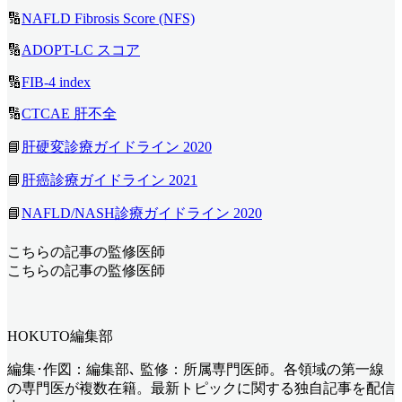
🔢
NAFLD Fibrosis Score (NFS)
🔢
ADOPT-LC スコア
🔢
FIB-4 index
🔢
CTCAE 肝不全
📘
肝硬変診療ガイドライン 2020
📘
肝癌診療ガイドライン 2021
📘
NAFLD/NASH診療ガイドライン 2020
こちらの記事の監修医師
こちらの記事の監修医師
HOKUTO編集部
編集･作図：編集部､ 監修：所属専門医師。各領域の第一線
の専門医が複数在籍。最新トピックに関する独自記事を配信