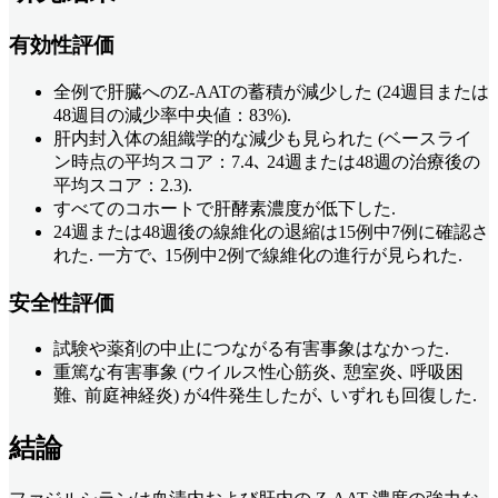
有効性評価
全例で肝臓へのZ-AATの蓄積が減少した (24週目または
48週目の減少率中央値：83%).
肝内封入体の組織学的な減少も見られた (ベースライ
ン時点の平均スコア：7.4､ 24週または48週の治療後の
平均スコア：2.3).
すべてのコホートで肝酵素濃度が低下した.
24週または48週後の線維化の退縮は15例中7例に確認さ
れた. 一方で､ 15例中2例で線維化の進行が見られた.
安全性評価
試験や薬剤の中止につながる有害事象はなかった.
重篤な有害事象 (ウイルス性心筋炎､ 憩室炎､ 呼吸困
難､ 前庭神経炎) が4件発生したが､ いずれも回復した.
結論