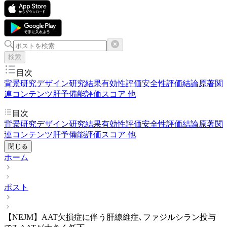
検索
目次
背景
研究デザイン
研究結果
有効性評価
安全性評価
結論
原著
関
連コンテンツ
肝予備能評価スコア 他
目次
背景
研究デザイン
研究結果
有効性評価
安全性評価
結論
原著
関
連コンテンツ
肝予備能評価スコア 他
閉じる
ホーム
ポスト
【NEJM】AAT欠損症に伴う肝線維症､ファジルシラン投与