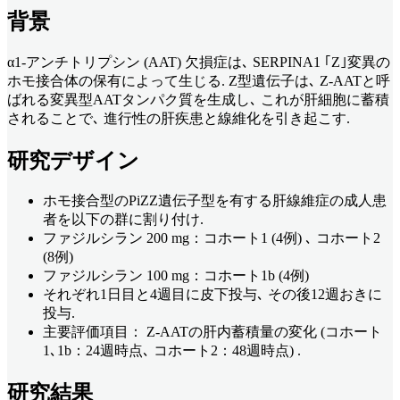
背景
α1-アンチトリプシン (AAT) 欠損症は､ SERPINA1 ｢Z｣変異の
ホモ接合体の保有によって生じる. Z型遺伝子は､ Z-AATと呼
ばれる変異型AATタンパク質を生成し､ これが肝細胞に蓄積
されることで､ 進行性の肝疾患と線維化を引き起こす.
研究デザイン
ホモ接合型のPiZZ遺伝子型を有する肝線維症の成人患
者を以下の群に割り付け.
ファジルシラン 200 mg：コホート1 (4例) ､ コホート2
(8例)
ファジルシラン 100 mg：コホート1b (4例)
それぞれ1日目と4週目に皮下投与､ その後12週おきに
投与.
主要評価項目： Z-AATの肝内蓄積量の変化 (コホート
1､1b：24週時点､ コホート2：48週時点) .
研究結果