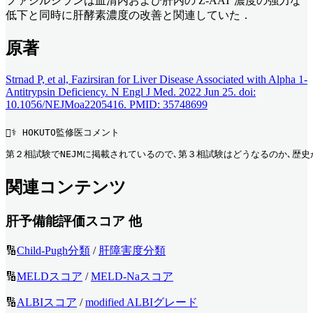
ファジルシランは血清内および肝内の Z-AAT 濃度の強力な
低下と同時に肝酵素濃度の改善と関連していた．
原著
Strnad P, et al, Fazirsiran for Liver Disease Associated with Alpha 1-
Antitrypsin Deficiency. N Engl J Med. 2022 Jun 25. doi:
10.1056/NEJMoa2205416. PMID: 35748699
👨‍⚕️ HOKUTO監修医コメント
第２相試験でNEJMに掲載されているので､第３相試験はどうなるのか､歴
関連コンテンツ
肝予備能評価スコア 他
🔢
Child-Pugh分類
/
肝障害度分類
🔢
MELDスコア
/
MELD-Naスコア
🔢
ALBIスコア
/
modified ALBIグレード