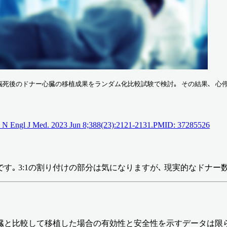
臓と脳死後のドナー心臓の移植成果をランダム化比較試験で検討｡ その結果､
th. N Engl J Med. 2023 Jun 8;388(23):2121-2131.PMID: 37285526
｡ 3:1の割り付けの部分は気になりますが､ 現実的なドナー
臓と比較して移植した場合の有効性と安全性を示すデータは限