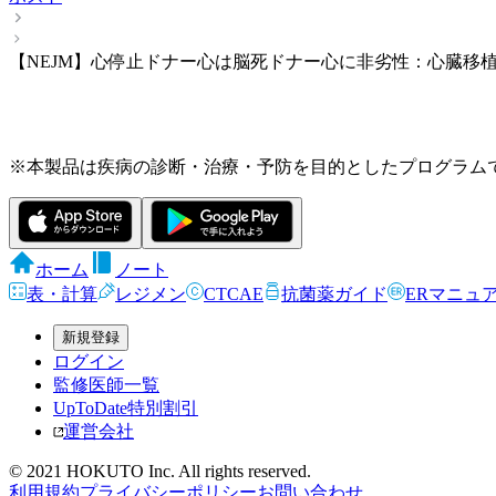
【NEJM】心停止ドナー心は脳死ドナー心に非劣性：心臓移植
※本製品は疾病の診断・治療・予防を目的としたプログラム
ホーム
ノート
表・計算
レジメン
CTCAE
抗菌薬ガイド
ERマニュ
新規登録
ログイン
監修医師一覧
UpToDate特別割引
運営会社
© 2021 HOKUTO Inc. All rights reserved.
利用規約
プライバシーポリシー
お問い合わせ