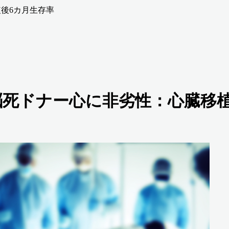
後6カ月生存率
脳死ドナー心に非劣性：心臓移