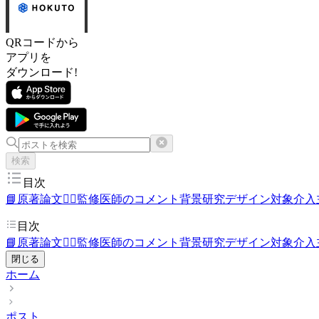
QRコードから
アプリを
ダウンロード!
検索
目次
📘原著論文
👨‍⚕️監修医師のコメント
背景
研究デザイン
対象
介入
目次
📘原著論文
👨‍⚕️監修医師のコメント
背景
研究デザイン
対象
介入
閉じる
ホーム
ポスト