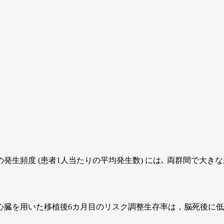
生頻度 (患者1人当たりの平均発生数) には､ 両群間で大き
心臓を用いた移植後6カ月目のリスク調整生存率は，脳死後に