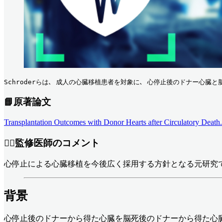
Schroderらは､ 成人の心臓移植患者を対象に､ 心停止後のドナー心
📘原著論文
Transplantation Outcomes with Donor Hearts after Circulatory Dea
👨‍⚕️監修医師のコメント
心停止による心臓移植を今後広く採用する方針となる元研究です
背景
心停止後のドナーから得た心臓を脳死後のドナーから得た心