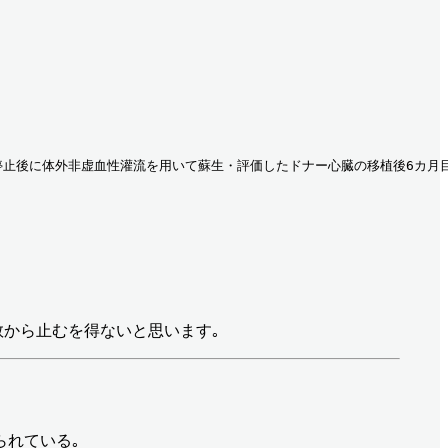
 心停止後に体外非虚血性灌流を用いて蘇生・評価したドナー心臓の移植後6カ月
数から止むを得ないと思います｡
られている｡