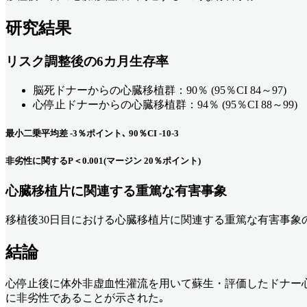
研究結果
リスク調整後の6カ月生存率
脳死ドナーからの心臓移植群：90％ (95％CI 84～97)
心停止ドナーからの心臓移植群：94％ (95％CI 88～99)
最小二乗平均差 -3％ポイント､ 90％CI -10-3
非劣性に関するP＜0.001(マージン 20％ポイント)
心臓移植片に関連する重篤な有害事象
移植後30日目における心臓移植片に関連する重篤な有害事象の発
結論
心停止後に体外非虚血性灌流を用いて蘇生・評価したドナー
に非劣性であることが示された｡