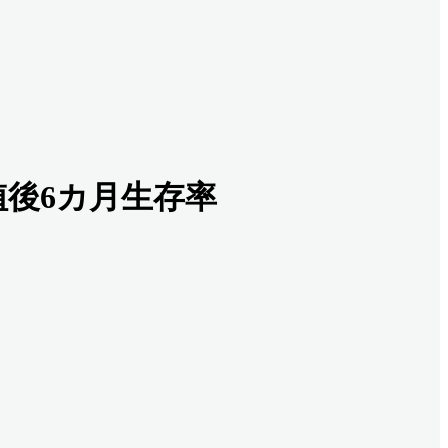
植後6カ月生存率