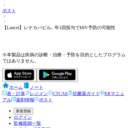
ポスト
【Lancet】レナカパビル､ 年1回投与でHIV予防の可能性
※本製品は疾病の診断・治療・予防を目的としたプログラム
ではありません。
ホーム
ノート
表・計算
レジメン
CTCAE
抗菌薬ガイド
ERマニュ
アル
薬剤情報
ポスト
新規登録
ログイン
監修医師一覧