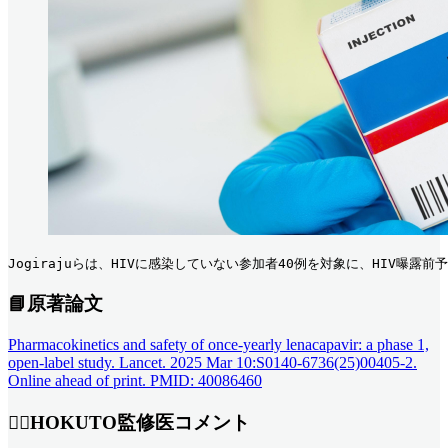
Jogirajuらは、HIVに感染していない参加者40例を対象に、HIV
📘原著論文
Pharmacokinetics and safety of once-yearly lenacapavir: a phase 1,
open-label study. Lancet. 2025 Mar 10:S0140-6736(25)00405-2.
Online ahead of print. PMID: 40086460
👨‍⚕️HOKUTO監修医コメント