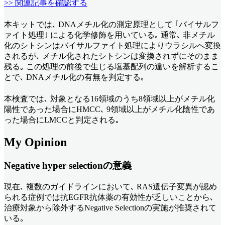
>> 関連記事を確認する
本キットでは､ DNAメチル化の測定原理として ｢バイサルフ
ァイト処理｣ による化学修飾を用いている｡ 通常､ 非メチル
化のシトシンはバイサルファイト処理によりウラシルへ変換
されるが､ メチル化されたシトシンは変換されずにそのまま
残る｡ この処理の前後で生じる塩基配列の違いを解析するこ
とで､ DNAメチル化の有無を判定する｡
本検査では､ 対象となる16領域のうち8領域以上がメチル化
陽性であった場合にHMCC､ 9領域以上がメチル化陰性であ
った場合にLMCCと判定される｡
My Opinion
Negative hyper selectionの意義
現在､ 複数のガイドラインにおいて､ RAS遺伝子変異が認め
られる症例では抗EGFR抗体薬の有効性が乏しいことから､
治療対象から除外するNegative Selectionの実施が推奨されて
いる｡