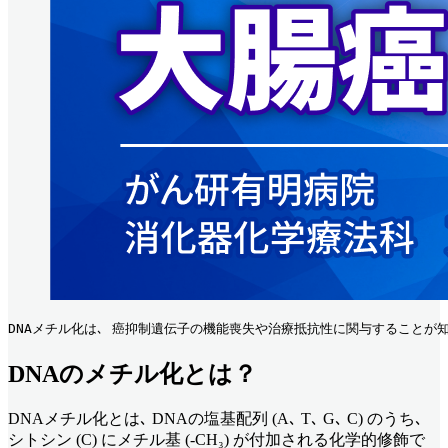
DNAメチル化は､ 癌抑制遺伝子の機能喪失や治療抵抗性に関与することが知られ
DNAのメチル化とは？
DNAメチル化とは､ DNAの塩基配列 (A､ T､ G､ C) のうち､
シトシン (C) にメチル基 (-CH₃) が付加される化学的修飾で