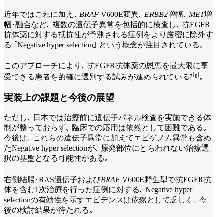
近年ではこれに加え､
BRAF
V600E変異､
ERBB2
増幅､
MET
増
幅･融合など､ 複数の遺伝子異常を包括的に検査し､ 抗EGFR
抗体薬に対する抵抗性が予測される症例をより厳密に除外す
る ｢Negative hyper selection｣ という概念が注目されている｡
このアプローチにより､ 抗EGFR抗体薬の恩恵を最大限に享
受できる患者を的確に選別する試みが進められている⁷⁾⁸⁾｡
実装上の課題と今後の展望
ただし､ 日本では治療前に遺伝子パネル検査を実施できる体
制が整っておらず､ 臨床での応用は依然として困難である｡
今後は､ これらの遺伝子異常に加えてエピゲノム異常も含め
たNegative hyper selectionが､ 原発部位にとらわれない治療選
択の基盤となる可能性がある｡
右側結腸･RAS遺伝子および
BRAF
V600E野生型で抗EGFR抗
体を含む1次治療を行った症例に対する､ Negative hyper
selectionの有効性を示すエビデンスは依然として乏しく､ 今
後の検討結果が待たれる｡