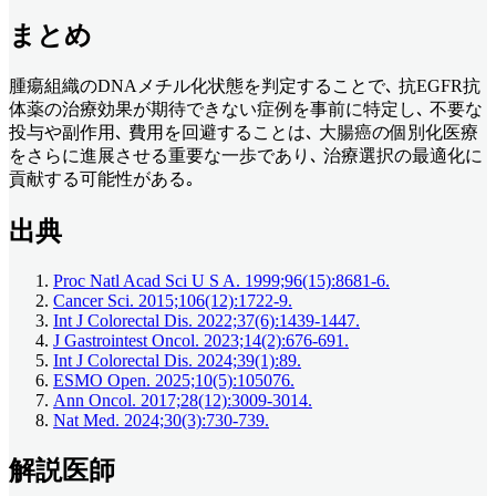
まとめ
腫瘍組織のDNAメチル化状態を判定することで､ 抗EGFR抗
体薬の治療効果が期待できない症例を事前に特定し､ 不要な
投与や副作用､ 費用を回避することは､ 大腸癌の個別化医療
をさらに進展させる重要な一歩であり､ 治療選択の最適化に
貢献する可能性がある｡
出典
Proc Natl Acad Sci U S A. 1999;96(15):8681-6.
Cancer Sci. 2015;106(12):1722-9.
Int J Colorectal Dis. 2022;37(6):1439-1447.
J Gastrointest Oncol. 2023;14(2):676-691.
Int J Colorectal Dis. 2024;39(1):89.
ESMO Open. 2025;10(5):105076.
Ann Oncol. 2017;28(12):3009-3014.
Nat Med. 2024;30(3):730-739.
解説医師