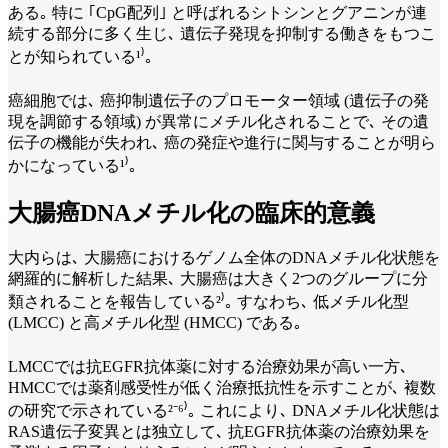
ある｡ 特に ｢CpG配列｣ と呼ばれるシトシンとグアニンが連
続する部分に多く生じ､ 遺伝子発現を抑制する働きをもつこ
とが知られている¹⁾｡
癌細胞では､ 癌抑制遺伝子のプロモーター領域 (遺伝子の発
現を調節する領域) が異常にメチル化されることで､ その遺
伝子の機能が失われ､ 癌の発症や進行に関与することが明ら
かになっている¹⁾｡
大腸癌DNAメチル化の臨床的意義
大内らは､ 大腸癌におけるゲノム全体のDNAメチル化状態を
網羅的に解析した結果､ 大腸癌は大きく2つのグループに分
類されることを報告している²⁾｡ すなわち､ 低メチル化型
(LMCC) と高メチル化型 (HMCC) である｡
LMCCでは抗EGFR抗体薬に対する治療効果が高い一方､
HMCCでは薬剤感受性が低く治療抵抗性を示すことが､ 複数
の研究で示されている²⁻⁶⁾｡ これにより､ DNAメチル化状態は
RAS遺伝子変異とは独立して､ 抗EGFR抗体薬の治療効果を