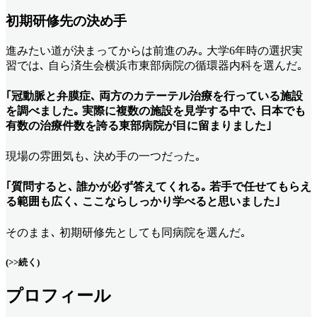
初期研修先の決め手
進みたい道が決まってからは前進のみ｡ 大学6年時の選択実
習では､ 自ら済生会横浜市東部病院の循環器内科を選んだ｡
｢冠動脈と弁膜症､ 両方のカテーテル治療を行っている施設
を調べました｡ 実際に複数の施設を見学する中で､ 日本でも
有数の治療件数を誇る東部病院が目に留まりました｣
現場の雰囲気も､ 決め手の一つだった｡
｢質問すると､ 誰かが必ず答えてくれる｡ 若手で任せてもらえ
る範囲も広く､ ここならしっかり学べると思いました｣
そのまま､ 初期研修先としても同病院を選んだ｡
(>>続く)
プロフィール