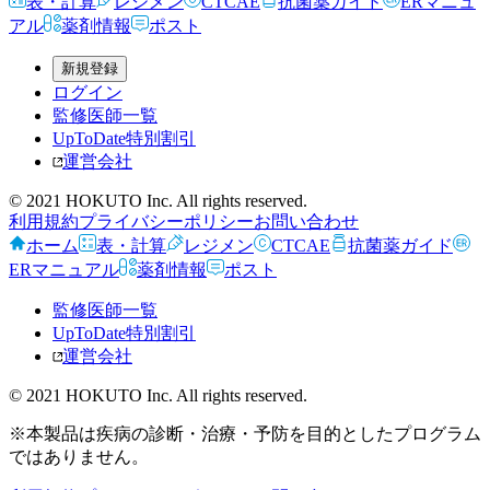
表・計算
レジメン
CTCAE
抗菌薬ガイド
ERマニュ
アル
薬剤情報
ポスト
新規登録
ログイン
監修医師一覧
UpToDate特別割引
運営会社
© 2021 HOKUTO Inc. All rights reserved.
利用規約
プライバシーポリシー
お問い合わせ
ホーム
表・計算
レジメン
CTCAE
抗菌薬ガイド
ERマニュアル
薬剤情報
ポスト
監修医師一覧
UpToDate特別割引
運営会社
© 2021 HOKUTO Inc. All rights reserved.
※本製品は疾病の診断・治療・予防を目的としたプログラム
ではありません。