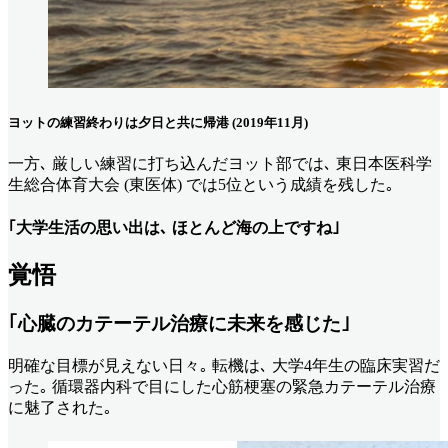
ヨットの練習終わりは夕日と共に帰港 (2019年11月)
一方､ 厳しい練習に打ち込んだヨット部では､ 東日本医科学
生総合体育大会 (東医体) では5位という成績を残した｡
｢大学生活の思い出は､ ほとんど海の上ですね｣
覚悟
｢心臓のカテーテル治療に未来を感じた｣
明確な目標が見えない日々｡ 転機は､ 大学4年生の臨床実習だ
った｡ 循環器内科で目にした心筋梗塞の緊急カテーテル治療
に魅了された｡